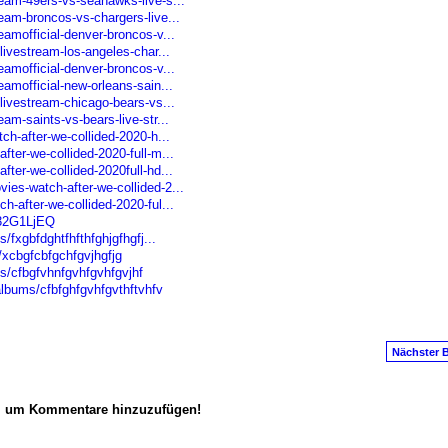
eam-49ers-vs-seahawks-live-s...
eam-broncos-vs-chargers-live...
amofficial-denver-broncos-v...
livestream-los-angeles-char...
amofficial-denver-broncos-v...
amofficial-new-orleans-sain...
livestream-chicago-bears-vs...
m-saints-vs-bears-live-str...
ch-after-we-collided-2020-h...
ter-we-collided-2020-full-m...
ter-we-collided-2020full-hd...
es-watch-after-we-collided-2...
-after-we-collided-2020-ful...
I32G1LjEQ
/fxgbfdghtfhfthfghjgfhgfj...
/xcbgfcbfgchfgvjhgfjg
ms/cfbgfvhnfgvhfgvhfgvjhf
albums/cfbfghfgvhfgvthftvhfv
Nächster B
n, um Kommentare hinzuzufügen!