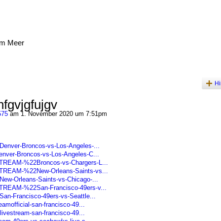
am Meer
Hi
fgvjgfujgv
575
am 1. November 2020 um 7:51pm
Denver-Broncos-vs-Los-Angeles-...
nver-Broncos-vs-Los-Angeles-C...
STREAM-%22Broncos-vs-Chargers-L...
STREAM-%22New-Orleans-Saints-vs...
ew-Orleans-Saints-vs-Chicago-...
STREAM-%22San-Francisco-49ers-v...
an-Francisco-49ers-vs-Seattle...
amofficial-san-francisco-49...
livestream-san-francisco-49...