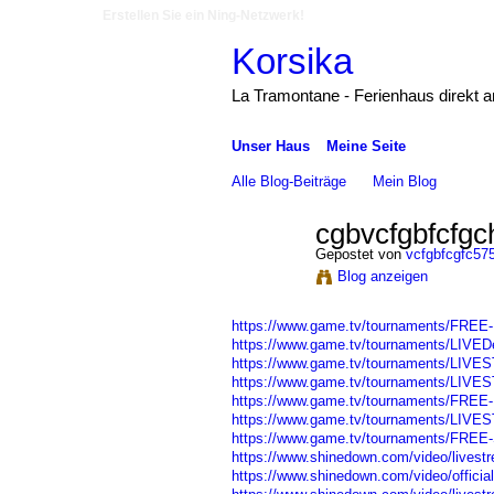
Erstellen Sie ein Ning-Netzwerk!
Korsika
La Tramontane - Ferienhaus direkt 
Unser Haus
Meine Seite
Alle Blog-Beiträge
Mein Blog
cgbvcfgbfcfgch
Gepostet von
vcfgbfcgfc57
Blog anzeigen
https://www.game.tv/tournaments/FREE-
https://www.game.tv/tournaments/LIVEDe
https://www.game.tv/tournaments/LIVE
https://www.game.tv/tournaments/LIVE
https://www.game.tv/tournaments/FREE-N
https://www.game.tv/tournaments/LIVE
https://www.game.tv/tournaments/FREE-S
https://www.shinedown.com/video/livestre
https://www.shinedown.com/video/official