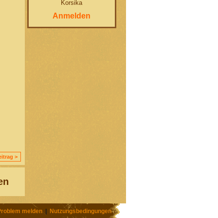
Korsika
Anmelden
itrag >
en
Problem melden
|
Nutzungsbedingungen