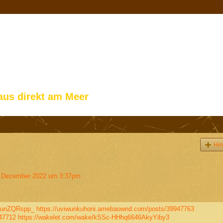
aus direkt am Meer
Hin
 Dezember 2022 um 3:37pm
ypunZQRspp_
https://uviwunkuhoni.amebaownd.com/posts/39947763
947712
https://wakelet.com/wake/kSSc-HHhq6646AkyYiby3