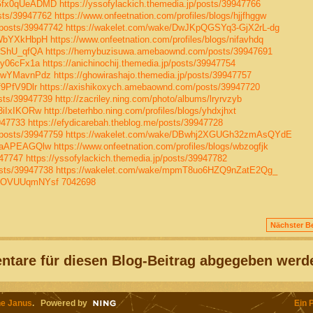
RGfx0qUeADMD
https://yssofylackich.themedia.jp/posts/39947766
sts/39947762
https://www.onfeetnation.com/profiles/blogs/hjjfhggw
posts/39947742
https://wakelet.com/wake/DwJKpQGSYq3-GjX2rL-dg
IWbYXkHbpH
https://www.onfeetnation.com/profiles/blogs/nifavhdq
_pShU_qfQA
https://hemybuzisuwa.amebaownd.com/posts/39947691
Fy06cFx1a
https://anichinochij.themedia.jp/posts/39947754
vVwYMavnPdz
https://ghowirashajo.themedia.jp/posts/39947757
f9PfV9Dlr
https://axishikoxych.amebaownd.com/posts/39947720
sts/39947739
http://zacriley.ning.com/photo/albums/lryrvzyb
3iIxIKORw
http://beterhbo.ning.com/profiles/blogs/yhdxjhxt
947733
https://efydicarebah.theblog.me/posts/39947728
posts/39947759
https://wakelet.com/wake/DBwhj2XGUGh32zmAsQYdE
IraAPEAGQlw
https://www.onfeetnation.com/profiles/blogs/wbzogfjk
947747
https://yssofylackich.themedia.jp/posts/39947782
sts/39947738
https://wakelet.com/wake/mpmT8uo6HZQ9nZatE2Qg_
DLOVUUqmNYsf
7042698
Nächster Be
tare für diesen Blog-Beitrag abgegeben werd
e Janus
. Powered by
Ein 