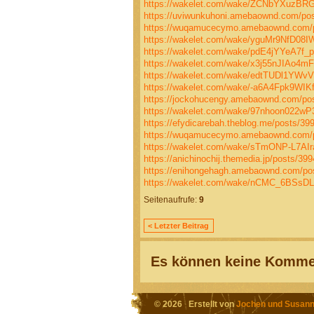
https://wakelet.com/wake/ZCNbYXuzB
https://uviwunkuhoni.amebaownd.com/po
https://wuqamucecymo.amebaownd.com/
https://wakelet.com/wake/yguMr9NfD08
https://wakelet.com/wake/pdE4jYYeA7f
https://wakelet.com/wake/x3j55nJIAo4m
https://wakelet.com/wake/edtTUDl1YW
https://wakelet.com/wake/-a6A4Fpk9WIK
https://jockohucengy.amebaownd.com/po
https://wakelet.com/wake/97nhoon022wP
https://efydicarebah.theblog.me/posts/39
https://wuqamucecymo.amebaownd.com/
https://wakelet.com/wake/sTmONP-L7A
https://anichinochij.themedia.jp/posts/39
https://enihongehagh.amebaownd.com/po
https://wakelet.com/wake/nCMC_6BSs
Seitenaufrufe:
9
< Letzter Beitrag
Es können keine Kommen
© 2026 Erstellt von
Jochen und Susann