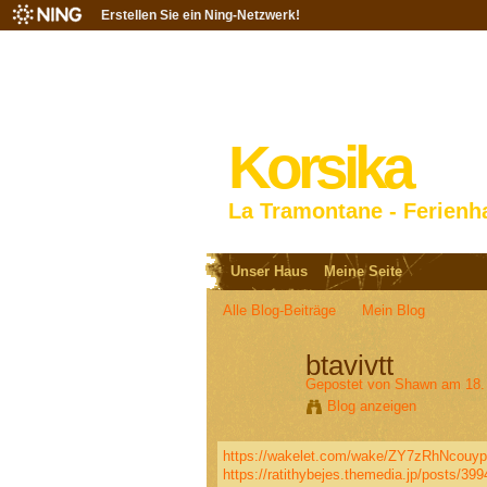
Erstellen Sie ein Ning-Netzwerk!
Korsika
La Tramontane - Ferienh
Unser Haus
Meine Seite
Alle Blog-Beiträge
Mein Blog
btavivtt
Gepostet von
Shawn
am 18.
Blog anzeigen
https://wakelet.com/wake/ZY7zRhNcou
https://ratithybejes.themedia.jp/posts/39