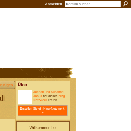
Anmelden
Über
zufügen
Jochen und Susanne
ll
Janus
hat dieses
Ning-
Netzwerk
erstellt.
Erstellen Sie ein Ning-Netzwerk!
»
Willkommen bei