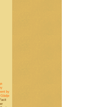
ga
ny
ent by
Glädje
Facit
er