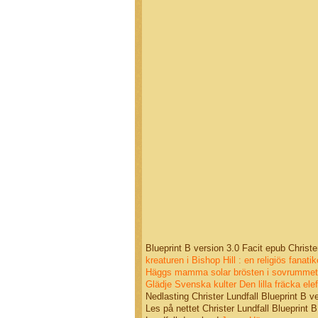
Blueprint B version 3.0 Facit epub Christe
kreaturen i Bishop Hill : en religiös fanati
Häggs mamma solar brösten i sovrummet
Glädje
Svenska kulter
Den lilla fräcka ele
Nedlasting Christer Lundfall Blueprint B 
Les på nettet Christer Lundfall Blueprint B