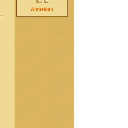
Korsika
Anmelden
ats.