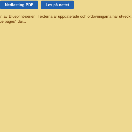
Nedlasting PDF
Les på nettet
an av Blueprint-serien. Texterna är uppdaterade och ordövningarna har utveckl
ue pages" där...