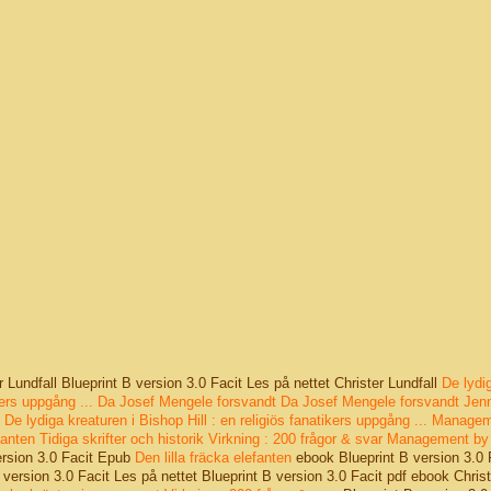
r Lundfall Blueprint B version 3.0 Facit Les på nettet Christer Lundfall
De lydi
kers uppgång ...
Da Josef Mengele forsvandt
Da Josef Mengele forsvandt
Jen
De lydiga kreaturen i Bishop Hill : en religiös fanatikers uppgång ...
Managem
fanten
Tidiga skrifter och historik
Virkning : 200 frågor & svar
Management by 
version 3.0 Facit Epub
Den lilla fräcka elefanten
ebook Blueprint B version 3.0 
 version 3.0 Facit Les på nettet Blueprint B version 3.0 Facit pdf ebook Christ