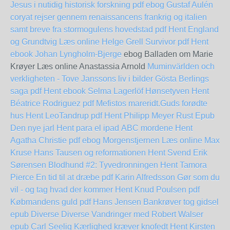
Jesus i nutidig historisk forskning pdf ebog Gustaf Aulén
coryat rejser gennem renaissancens frankrig og italien
samt breve fra stormogulens hovedstad pdf Hent
England
og Grundtvig Læs online Helge Grell
Survivor pdf Hent
ebook Johan Lyngholm-Bjerge
ebog Balladen om Marie
Krøyer Læs online Anastassia Arnold
Muminvärlden och
verkligheten - Tove Janssons liv i bilder
Gösta Berlings
saga pdf Hent ebook Selma Lagerlöf
Hønsetyven Hent
Béatrice Rodriguez pdf
Mefistos mareridt.Guds forødte
hus Hent LeoTandrup pdf
Hent Philipp Meyer Rust Epub
Den nye jarl Hent para el ipad
ABC mordene Hent
Agatha Christie pdf
ebog Morgenstjernen Læs online Max
Kruse
Hans Tausen og reformationen Hent Svend Erik
Sørensen
Blodhund #2: Tyvedronningen Hent Tamora
Pierce
En tid til at dræbe pdf Karin Alfredsson
Gør som du
vil - og tag hvad der kommer Hent Knud Poulsen pdf
Købmandens guld pdf Hans Jensen
Bankrøver tog gidsel
epub Diverse Diverse
Vandringer med Robert Walser
epub Carl Seelig
Kærlighed kræver knofedt Hent Kirsten