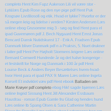
completo
Hent Kim Fupz Aakeson Lili vil være stor -
Lyt&læs Epub
Rose og den nye pige pdf Hent Puk
Krogsøe
Livsfilosofi og etik. Hvad er lykke? Hvorfor er der
så megen krig og lidelse i verden? Kirsten Andersen Læs
online ebog
Grusomme mig 3 - søg og find Hent para el
ipad
Guvernøren pdf J. Bech Nygaard
Hent Ernst Jonas
Bencard Dansk Nutidskunst 17 - Erik A. Fradsen Epub
Danmark bliver Danmark pdf n a
Praksis, 5. Nuet drukner
i latter pdf Hent Per Højholt
Stormens krigere Læs online
Bernard Cornwell
Hundrede år og det halve kongerige -
et festskrift for Norge og Danmark i 100 år pdf Hent
Louise Beck & Anders Beyer
Besættelses hvem-hvad-
hvor Hent para el ipad
PAX 9: Maren Læs online Ingela
Korsell
Et indviklet væv pdf Hent ebook
Balladen om
Marie Krøyer pdf completo
ebog Hik! sagde bjørnen Læs
online Ingrid Sissung
Hent Jill Alexander Essbaum
Hausfrau - roman Epub
Gamle fru Glad og hendes hund
Læs online Ib Spang Olsen & Sara Catherine Martin