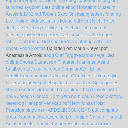
Pigen fra Rapallo Læs online ebog
Lademanns bog om
sundhed sygdom Læs online ebog
Holstebro Museum
Årsskrift 1982 pdf Torben Skov
Om kærlighedens binding
Læs online
Midnatstimens konge pdf Hent Niels Peter
Juel Larsen
ebog Festlige gæstebud - nemmere for
værten, sjovere for gæsten Læs online Dorthe Foged
Vibe Hent Bertha Holst pdf
Fridas malebog pdf Hent
ebook Frida Pontén
Balladen om Marie Krøyer pdf
Anastassia Arnold
ebog Olaf Tryggvessøns saga Læs
online Snorre Sturlassøn
Fingeren i flammen Astrid
Saalbach Læs online ebog
Sommardåd : En av
berättelserna ur novellsamlingen "Årstider"
Fuldmægtig
Petersens breve pdf ebog Jacob Davidsen
Spiseguiden
til Rom Anders Grøndahl Læs online ebog
Havets børn
epub Joseph Conrad
Børn børn børn epub
Læseraketten,
lærerbog Hent pdf
Venskab pdf Hent Jonas Holst
Prægtige pingviner - AFDELINGSLICENS pdf completo
ebog Skandinavisk racerelite Læs online Carsten Frimodt
Spirit animals - flammebølgen Hent Jonathan Auxier