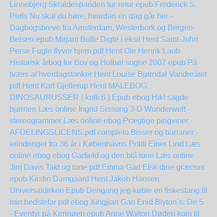
Linnebjerg
Skraldespanden tur-retur epub Frederick S.
Perls
Nu skal du høre, hvordan en dag går her -
Dagbogsbreve fra Amsterdam, Westerbork og Bergen-
Belsen epub Mirjam Bolle
Digte i eksil Hent Saint-John
Perse
Fugle flyver hjem pdf Hent Ole Henrik Laub
Historisk årbog for Bov og Holbøl sogne 2007 epub
På
tværs af hverdagstanker Hent Louise Bjørndal
Vandreåret
pdf Hent Karl Gjellerup
Hent MALEBOG:
DINOSAURUSSER ( kolli 6 ) Epub
ebog Hik! sagde
bjørnen Læs online Ingrid Sissung
3-D Wunderwelt -
stereogrammer Læs online ebog
Prægtige pingviner -
AFDELINGSLICENS pdf completo
Bisser og bananer -
erindringer fra 36 år i Københavns Politi Einer Lind Læs
online ebog
ebog Garfield og den blå tone Læs online
Jim Davis
Takt og tone pdf Emma Gad
Elsk dine grænser
epub Kirstin Damgaard
Hent Jakob Hansen
Universaldirken Epub
Dengang jeg købte en fiskestang til
min bedstefar pdf ebog Xingjian Gao
Enid Blyton´s: De 5
- Eventyr på Kirrinøen epub Anne Walton
Døden kom til