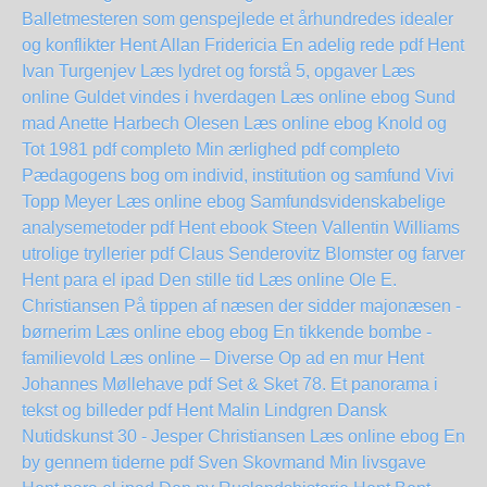
Balletmesteren som genspejlede et århundredes idealer
og konflikter Hent Allan Fridericia
En adelig rede pdf Hent
Ivan Turgenjev
Læs lydret og forstå 5, opgaver Læs
online
Guldet vindes i hverdagen Læs online ebog
Sund
mad Anette Harbech Olesen Læs online ebog
Knold og
Tot 1981 pdf completo
Min ærlighed pdf completo
Pædagogens bog om individ, institution og samfund Vivi
Topp Meyer Læs online ebog
Samfundsvidenskabelige
analysemetoder pdf Hent ebook Steen Vallentin
Williams
utrolige tryllerier pdf Claus Senderovitz
Blomster og farver
Hent para el ipad
Den stille tid Læs online Ole E.
Christiansen
På tippen af næsen der sidder majonæsen -
børnerim Læs online ebog
ebog En tikkende bombe -
familievold Læs online – Diverse
Op ad en mur Hent
Johannes Møllehave pdf
Set & Sket 78. Et panorama i
tekst og billeder pdf Hent Malin Lindgren
Dansk
Nutidskunst 30 - Jesper Christiansen Læs online ebog
En
by gennem tiderne pdf Sven Skovmand
Min livsgave