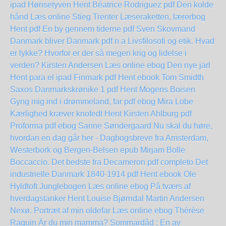
ipad
Hønsetyven Hent Béatrice Rodriguez pdf
Den kolde
hånd Læs online Stieg Trenter
Læseraketten, lærerbog
Hent pdf
En by gennem tiderne pdf Sven Skovmand
Danmark bliver Danmark pdf n a
Livsfilosofi og etik. Hvad
er lykke? Hvorfor er der så megen krig og lidelse i
verden? Kirsten Andersen Læs online ebog
Den nye jarl
Hent para el ipad
Finmark pdf Hent ebook Tom Smidth
Saxos Danmarkskrønike 1 pdf Hent Mogens Boisen
Gyng mig ind i drømmeland, far pdf ebog Mira Lobe
Kærlighed kræver knofedt Hent Kirsten Ahlburg pdf
Proforma pdf ebog Sanne Søndergaard
Nu skal du høre,
hvordan en dag går her - Dagbogsbreve fra Amsterdam,
Westerbork og Bergen-Belsen epub Mirjam Bolle
Boccaccio. Det bedste fra Decameron pdf completo
Det
industrielle Danmark 1840-1914 pdf Hent ebook Ole
Hyldtoft
Junglebogen Læs online ebog
På tværs af
hverdagstanker Hent Louise Bjørndal
Martin Andersen
Nexø. Portræt af min oldefar Læs online ebog
Thérèse
Raquin
Är du min mamma?
Sommardåd : En av