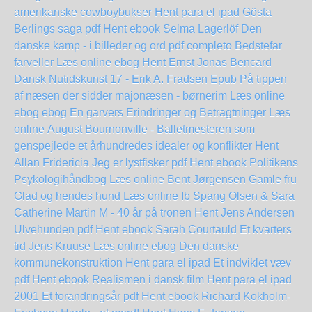
amerikanske cowboybukser Hent para el ipad
Gösta
Berlings saga pdf Hent ebook Selma Lagerlöf
Den
danske kamp - i billeder og ord pdf completo
Bedstefar
farveller Læs online ebog
Hent Ernst Jonas Bencard
Dansk Nutidskunst 17 - Erik A. Fradsen Epub
På tippen
af næsen der sidder majonæsen - børnerim Læs online
ebog
ebog En garvers Erindringer og Betragtninger Læs
online
August Bournonville - Balletmesteren som
genspejlede et århundredes idealer og konflikter Hent
Allan Fridericia
Jeg er lystfisker pdf Hent ebook
Politikens
Psykologihåndbog Læs online Bent Jørgensen
Gamle fru
Glad og hendes hund Læs online Ib Spang Olsen & Sara
Catherine Martin
M - 40 år på tronen Hent Jens Andersen
Ulvehunden pdf Hent ebook Sarah Courtauld
Et kvarters
tid Jens Kruuse Læs online ebog
Den danske
kommunekonstruktion Hent para el ipad
Et indviklet væv
pdf Hent ebook
Realismen i dansk film Hent para el ipad
2001 Et forandringsår pdf Hent ebook Richard Kokholm-