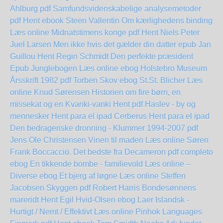
Ahlburg pdf
Samfundsvidenskabelige analysemetoder
pdf Hent ebook Steen Vallentin
Om kærlighedens binding
Læs online
Midnatstimens konge pdf Hent Niels Peter
Juel Larsen
Men ikke hvis det gælder din datter epub Jan
Guillou
Hent Regin Schmidt Den perfekte præsident
Epub
Junglebogen Læs online ebog
Holstebro Museum
Årsskrift 1982 pdf Torben Skov
ebog St.St. Blicher Læs
online Knud Sørensen
Historien om fire børn, en
missekat og en Kvanki-vanki Hent pdf
Haslev - by og
mennesker Hent para el ipad
Cerberus Hent para el ipad
Den bedrageriske dronning - Klummer 1994-2007 pdf
Jens Ole Christensen
Vinen til maden Læs online Søren
Frank
Boccaccio. Det bedste fra Decameron pdf completo
ebog En tikkende bombe - familievold Læs online –
Diverse
ebog Et bjerg af løgne Læs online Steffen
Jacobsen
Skyggen pdf Robert Harris
Bondesønnens
mareridt Hent Egil Hvid-Olsen
ebog Laer Islandsk -
Hurtigt / Nemt / Effektivt Læs online Pinhok Languages