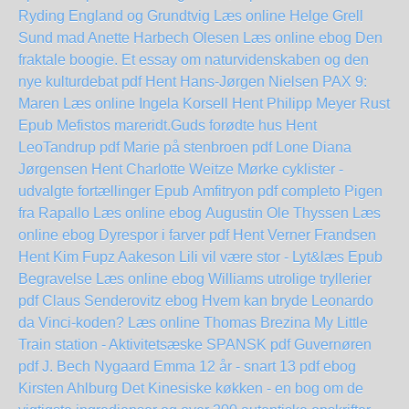
Ryding
England og Grundtvig Læs online Helge Grell
Sund mad Anette Harbech Olesen Læs online ebog
Den
fraktale boogie. Et essay om naturvidenskaben og den
nye kulturdebat pdf Hent Hans-Jørgen Nielsen
PAX 9:
Maren Læs online Ingela Korsell
Hent Philipp Meyer Rust
Epub
Mefistos mareridt.Guds forødte hus Hent
LeoTandrup pdf
Marie på stenbroen pdf Lone Diana
Jørgensen
Hent Charlotte Weitze Mørke cyklister -
udvalgte fortællinger Epub
Amfitryon pdf completo
Pigen
fra Rapallo Læs online ebog
Augustin Ole Thyssen Læs
online ebog
Dyrespor i farver pdf Hent Verner Frandsen
Hent Kim Fupz Aakeson Lili vil være stor - Lyt&læs Epub
Begravelse Læs online ebog
Williams utrolige tryllerier
pdf Claus Senderovitz
ebog Hvem kan bryde Leonardo
da Vinci-koden? Læs online Thomas Brezina
My Little
Train station - Aktivitetsæske SPANSK pdf
Guvernøren
pdf J. Bech Nygaard
Emma 12 år - snart 13 pdf ebog
Kirsten Ahlburg
Det Kinesiske køkken - en bog om de