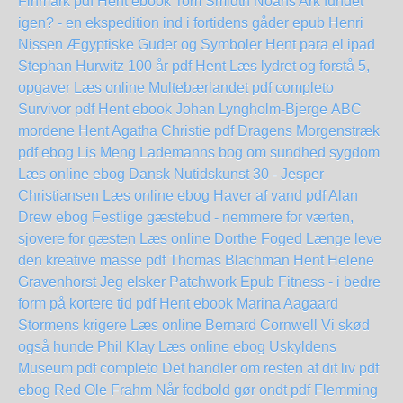
Finmark pdf Hent ebook Tom Smidth
Noahs Ark fundet
igen? - en ekspedition ind i fortidens gåder epub Henri
Nissen
Ægyptiske Guder og Symboler Hent para el ipad
Stephan Hurwitz 100 år pdf Hent
Læs lydret og forstå 5,
opgaver Læs online
Multebærlandet pdf completo
Survivor pdf Hent ebook Johan Lyngholm-Bjerge
ABC
mordene Hent Agatha Christie pdf
Dragens Morgenstræk
pdf ebog Lis Meng
Lademanns bog om sundhed sygdom
Læs online ebog
Dansk Nutidskunst 30 - Jesper
Christiansen Læs online ebog
Haver af vand pdf Alan
Drew
ebog Festlige gæstebud - nemmere for værten,
sjovere for gæsten Læs online Dorthe Foged
Længe leve
den kreative masse pdf Thomas Blachman
Hent Helene
Gravenhorst Jeg elsker Patchwork Epub
Fitness - i bedre
form på kortere tid pdf Hent ebook Marina Aagaard
Stormens krigere Læs online Bernard Cornwell
Vi skød
også hunde Phil Klay Læs online ebog
Uskyldens
Museum pdf completo
Det handler om resten af dit liv pdf
ebog Red Ole Frahm
Når fodbold gør ondt pdf Flemming