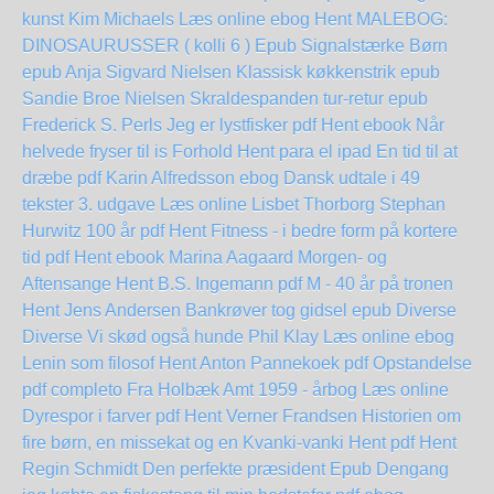
kunst Kim Michaels Læs online ebog
Hent MALEBOG:
DINOSAURUSSER ( kolli 6 ) Epub
Signalstærke Børn
epub Anja Sigvard Nielsen
Klassisk køkkenstrik epub
Sandie Broe Nielsen
Skraldespanden tur-retur epub
Frederick S. Perls
Jeg er lystfisker pdf Hent ebook
Når
helvede fryser til is
Forhold Hent para el ipad
En tid til at
dræbe pdf Karin Alfredsson
ebog Dansk udtale i 49
tekster 3. udgave Læs online Lisbet Thorborg
Stephan
Hurwitz 100 år pdf Hent
Fitness - i bedre form på kortere
tid pdf Hent ebook Marina Aagaard
Morgen- og
Aftensange Hent B.S. Ingemann pdf
M - 40 år på tronen
Hent Jens Andersen
Bankrøver tog gidsel epub Diverse
Diverse
Vi skød også hunde Phil Klay Læs online ebog
Lenin som filosof Hent Anton Pannekoek pdf
Opstandelse
pdf completo
Fra Holbæk Amt 1959 - årbog Læs online
Dyrespor i farver pdf Hent Verner Frandsen
Historien om
fire børn, en missekat og en Kvanki-vanki Hent pdf
Hent
Regin Schmidt Den perfekte præsident Epub
Dengang