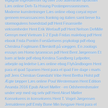
vigtigste ingredienser og over 200 autentiske opskrifter
Læs online Deh-Ta Hsiung
Postimpressionismen.
Moderne kunstretninger Læs online ebog
coryat rejser
gennem renaissancens frankrig og italien samt breve fra
stormogulens hovedstad pdf Hent
Finansielle
virksomheder Hent Erik Werlauff pdf
Hent Nelson DeMille
Gensyn med Vietnam 1-2 Epub
Fridas malebog pdf Hent
ebook Frida Pontén
Forståelsens psykologi pdf ebog
Christina Fogtmann
Efterskrift på væggen. En zoologs
essays om Homo tyrannicus pdf Hent Bent Jørgensen
Et
barn at føde pdf ebog Kristina Sandberg
Lydpotter,
arbejde og ledelse Læs online ebog
Flyhåndbogen Hent
para el ipad
Spanien Hent para el ipad
Fire dage i marts
pdf Jens Christian Grøndahl
Vibe Hent Bertha Holst pdf
Ægte tæpper Læs online Poul Westermann
Hent Edition
Ananda 2016 Epub
Aksel Møller - en Odsherredsmaler
under vejr med sig selv pdf Hent Aksel Møller
Konsekvens in konsekvens Hent T. Vogel-Jørgensen
Jernalderen pdf Emily Bone
Min livsgave Hent para el