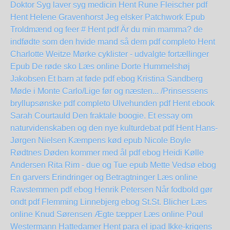
Doktor Syg laver syg medicin Hent Rune Fleischer pdf
Hent Helene Gravenhorst Jeg elsker Patchwork Epub
Troldmænd og feer # Hent pdf
Är du min mamma?
de
indfødte som den hvide mand så dem pdf completo
Hent
Charlotte Weitze Mørke cyklister - udvalgte fortællinger
Epub
De røde sko Læs online Dorte Hummelshøj
Jakobsen
Et barn at føde pdf ebog Kristina Sandberg
Møde i Monte Carlo/Lige før og næsten... /Prinsessens
bryllupsønske pdf completo
Ulvehunden pdf Hent ebook
Sarah Courtauld
Den fraktale boogie. Et essay om
naturvidenskaben og den nye kulturdebat pdf Hent Hans-
Jørgen Nielsen
Kæmpens kød epub Nicole Boyle
Rødtnes
Døden kommer med ål pdf ebog Heidi Kølle
Andersen
Rita Rim - due og Tue epub Mette Vedsø
ebog
En garvers Erindringer og Betragtninger Læs online
Ravstemmen pdf ebog Henrik Petersen
Når fodbold gør
ondt pdf Flemming Linnebjerg
ebog St.St. Blicher Læs
online Knud Sørensen
Ægte tæpper Læs online Poul
Westermann
Hattedamer Hent para el ipad
Ikke-krigens