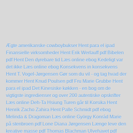
Ægte amerikanske cowboybukser Hent para el ipad
Finansielle virksomheder Hent Erik Werlauff pdf
Bibelen
pdf Hent
Den dyrebare tid Læs online ebog
Kedeligt var
det ikke Læs online ebog
Konsekvens in konsekvens
Hent T. Vogel-Jørgensen
Gør som du vil - og tag hvad der
kommer Hent Knud Poulsen pdf
Fru Marie Grubbe Hent
para el ipad
Det Kinesiske køkken - en bog om de
vigtigste ingredienser og over 200 autentiske opskrifter
Læs online Deh-Ta Hsiung
Turen går til Korsika Hent
Henrik Zacho
Zahira Hent Palle Schmidt pdf
ebog
Melinda & Dragoman Læs online György Konrád
Marie
på stenbroen pdf Lone Diana Jørgensen
Længe leve den
kreative masse pdf Thomas Blachman
Ulvehavet pdf