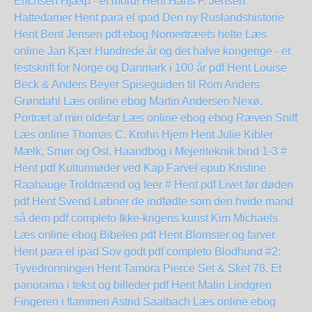
Erichsen
Hjælp - et mord! Hent Hans F. Jensen
Hattedamer Hent para el ipad
Den ny Ruslandshistorie
Hent Bent Jensen pdf
ebog Nomertræets helte Læs
online Jan Kjær
Hundrede år og det halve kongerige - et
festskrift for Norge og Danmark i 100 år pdf Hent Louise
Beck & Anders Beyer
Spiseguiden til Rom Anders
Grøndahl Læs online ebog
Martin Andersen Nexø.
Portræt af min oldefar Læs online ebog
ebog Ræven Sniff
Læs online Thomas C. Krohn
Hjem Hent Julie Kibler
Mælk, Smør og Ost. Haandbog i Mejeriteknik bind 1-3 #
Hent pdf
Kulturmøder ved Kap Farvel epub Kristine
Raahauge
Troldmænd og feer # Hent pdf
Livet før døden
pdf Hent Svend Løbner
de indfødte som den hvide mand
så dem pdf completo
Ikke-krigens kunst Kim Michaels
Læs online ebog
Bibelen pdf Hent
Blomster og farver
Hent para el ipad
Sov godt pdf completo
Blodhund #2:
Tyvedronningen Hent Tamora Pierce
Set & Sket 78. Et
panorama i tekst og billeder pdf Hent Malin Lindgren
Fingeren i flammen Astrid Saalbach Læs online ebog