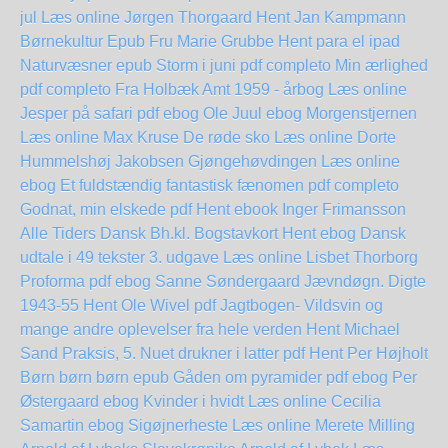
jul Læs online Jørgen Thorgaard
Hent Jan Kampmann
Børnekultur Epub
Fru Marie Grubbe Hent para el ipad
Naturvæsner epub
Storm i juni pdf completo
Min ærlighed
pdf completo
Fra Holbæk Amt 1959 - årbog Læs online
Jesper på safari pdf ebog Ole Juul
ebog Morgenstjernen
Læs online Max Kruse
De røde sko Læs online Dorte
Hummelshøj Jakobsen
Gjøngehøvdingen Læs online
ebog
Et fuldstændig fantastisk fænomen pdf completo
Godnat, min elskede pdf Hent ebook Inger Frimansson
Alle Tiders Dansk Bh.kl. Bogstavkort Hent
ebog Dansk
udtale i 49 tekster 3. udgave Læs online Lisbet Thorborg
Proforma pdf ebog Sanne Søndergaard
Jævndøgn. Digte
1943-55 Hent Ole Wivel pdf
Jagtbogen- Vildsvin og
mange andre oplevelser fra hele verden Hent Michael
Sand
Praksis, 5. Nuet drukner i latter pdf Hent Per Højholt
Børn børn børn epub
Gåden om pyramider pdf ebog Per
Østergaard
ebog Kvinder i hvidt Læs online Cecilia
Samartin
ebog Sigøjnerheste Læs online Merete Milling