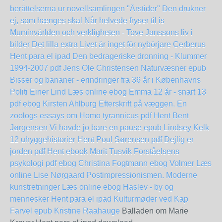
berättelserna ur novellsamlingen "Årstider"
Den drukner
ej, som hænges skal
Når helvede fryser til is
Muminvärlden och verkligheten - Tove Janssons liv i
bilder
Det lilla extra
Livet är inget för nybörjare
Cerberus
Hent para el ipad
Den bedrageriske dronning - Klummer
1994-2007 pdf Jens Ole Christensen
Naturvæsner epub
Bisser og bananer - erindringer fra 36 år i Københavns
Politi Einer Lind Læs online ebog
Emma 12 år - snart 13
pdf ebog Kirsten Ahlburg
Efterskrift på væggen. En
zoologs essays om Homo tyrannicus pdf Hent Bent
Jørgensen
Vi havde jo bare en pause epub Lindsey Kelk
12 uhyggehistorier Hent Poul Sørensen pdf
Dejlig er
jorden pdf Hent ebook Marit Tusvik
Forståelsens
psykologi pdf ebog Christina Fogtmann
ebog Volmer Læs
online Lise Nørgaard
Postimpressionismen. Moderne
kunstretninger Læs online ebog
Haslev - by og
mennesker Hent para el ipad
Kulturmøder ved Kap
Farvel epub Kristine Raahauge
Balladen om Marie