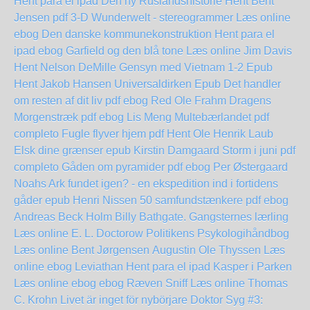
Hent para el ipad
Den ny Ruslandshistorie Hent Bent
Jensen pdf
3-D Wunderwelt - stereogrammer Læs online
ebog
Den danske kommunekonstruktion Hent para el
ipad
ebog Garfield og den blå tone Læs online Jim Davis
Hent Nelson DeMille Gensyn med Vietnam 1-2 Epub
Hent Jakob Hansen Universaldirken Epub
Det handler
om resten af dit liv pdf ebog Red Ole Frahm
Dragens
Morgenstræk pdf ebog Lis Meng
Multebærlandet pdf
completo
Fugle flyver hjem pdf Hent Ole Henrik Laub
Elsk dine grænser epub Kirstin Damgaard
Storm i juni pdf
completo
Gåden om pyramider pdf ebog Per Østergaard
Noahs Ark fundet igen? - en ekspedition ind i fortidens
gåder epub Henri Nissen
50 samfundstænkere pdf ebog
Andreas Beck Holm
Billy Bathgate. Gangsternes lærling
Læs online E. L. Doctorow
Politikens Psykologihåndbog
Læs online Bent Jørgensen
Augustin Ole Thyssen Læs
online ebog
Leviathan Hent para el ipad
Kasper i Parken
Læs online ebog
ebog Ræven Sniff Læs online Thomas
C. Krohn
Livet är inget för nybörjare
Doktor Syg #3: