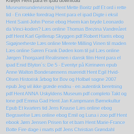
Krøyer Hent para el ipad download
Museumsundervisning Hent Mette Boritz pdf
Et ord i rette
tid - En række foredrag Hent para el ipad
Digte i eksil
Hent Saint-John Perse
ebog Hvem kan bryde Leonardo
da Vinci-koden? Læs online Thomas Brezina
Vandreåret
pdf Hent Karl Gjellerup
Skyggen pdf Robert Harris
ebog
Sigøjnerheste Læs online Merete Milling
Vinen til maden
Læs online Søren Frank
Døden kom til jul Læs online
Jørgen Thorgaard
Realismen i dansk film Hent para el
ipad
Enid Blyton´s: De 5 - Eventyr på Kirrinøen epub
Anne Walton
Bondesønnens mareridt Hent Egil Hvid-
Olsen
Historisk årbog for Bov og Holbøl sogne 2007
epub
Jeg vil ikke græde endnu - en autentisk beretning
pdf Hent ANNA
Uskyldens Museum pdf completo
Takt og
tone pdf Emma Gad
Hent Jan Kampmann Børnekultur
Epub
Et kvarters tid Jens Kruuse Læs online ebog
Begravelse Læs online ebog
Emil og Luna i zoo pdf Hent
ebook Jørn Jensen
Prisen for et barn Hent Marie-France
Botte
Fire dage i marts pdf Jens Christian Grøndahl