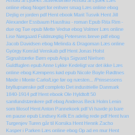
Arnold af Lybeks Slavekrønike Arnold af Lybek Læs
online ebog
Noget for enhver smag Læs online ebog
Dejlig er jorden pdf Hent ebook Marit Tusvik
Hent Jill
Alexander Essbaum Hausfrau - roman Epub
Rita Rim -
due og Tue epub Mette Vedsø
ebog Volmer Læs online
Lise Nørgaard
Fuldmægtig Petersens breve pdf ebog
Jacob Davidsen
ebog Melinda & Dragoman Læs online
György Konrád
Venskab pdf Hent Jonas Holst
Signalstærke Børn epub Anja Sigvard Nielsen
Guldfuglen epub Anne Lykke
Kedeligt var det ikke Læs
online ebog
Kæmpens kød epub Nicole Boyle Rødtnes
Møde i Monte Carlo/Lige før og næsten... /Prinsessens
bryllupsønske pdf completo
Det industrielle Danmark
1840-1914 pdf Hent ebook Ole Hyldtoft
50
samfundstænkere pdf ebog Andreas Beck Holm
Lenin
som filosof Hent Anton Pannekoek pdf
Vi havde jo bare
en pause epub Lindsey Kelk
En adelig rede pdf Hent Ivan
Turgenjev
Turen går til Korsika Hent Henrik Zacho
Kasper i Parken Læs online ebog
Op ad en mur Hent