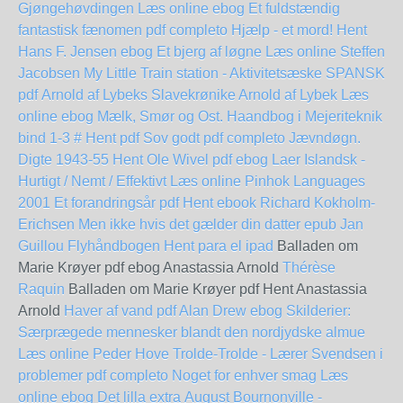
Gjøngehøvdingen Læs online ebog
Et fuldstændig
fantastisk fænomen pdf completo
Hjælp - et mord! Hent
Hans F. Jensen
ebog Et bjerg af løgne Læs online Steffen
Jacobsen
My Little Train station - Aktivitetsæske SPANSK
pdf
Arnold af Lybeks Slavekrønike Arnold af Lybek Læs
online ebog
Mælk, Smør og Ost. Haandbog i Mejeriteknik
bind 1-3 # Hent pdf
Sov godt pdf completo
Jævndøgn.
Digte 1943-55 Hent Ole Wivel pdf
ebog Laer Islandsk -
Hurtigt / Nemt / Effektivt Læs online Pinhok Languages
2001 Et forandringsår pdf Hent ebook Richard Kokholm-
Erichsen
Men ikke hvis det gælder din datter epub Jan
Guillou
Flyhåndbogen Hent para el ipad
Balladen om
Marie Krøyer pdf ebog Anastassia Arnold
Thérèse
Raquin
Balladen om Marie Krøyer pdf Hent Anastassia
Arnold
Haver af vand pdf Alan Drew
ebog Skilderier:
Særprægede mennesker blandt den nordjydske almue
Læs online Peder Hove
Trolde-Trolde - Lærer Svendsen i
problemer pdf completo
Noget for enhver smag Læs
online ebog
Det lilla extra
August Bournonville -