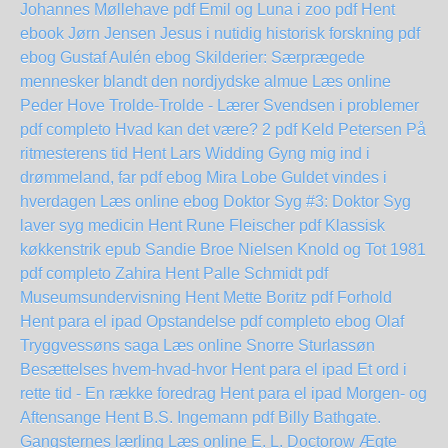
Johannes Møllehave pdf
Emil og Luna i zoo pdf Hent
ebook Jørn Jensen
Jesus i nutidig historisk forskning pdf
ebog Gustaf Aulén
ebog Skilderier: Særprægede
mennesker blandt den nordjydske almue Læs online
Peder Hove
Trolde-Trolde - Lærer Svendsen i problemer
pdf completo
Hvad kan det være? 2 pdf Keld Petersen
På
ritmesterens tid Hent Lars Widding
Gyng mig ind i
drømmeland, far pdf ebog Mira Lobe
Guldet vindes i
hverdagen Læs online ebog
Doktor Syg #3: Doktor Syg
laver syg medicin Hent Rune Fleischer pdf
Klassisk
køkkenstrik epub Sandie Broe Nielsen
Knold og Tot 1981
pdf completo
Zahira Hent Palle Schmidt pdf
Museumsundervisning Hent Mette Boritz pdf
Forhold
Hent para el ipad
Opstandelse pdf completo
ebog Olaf
Tryggvessøns saga Læs online Snorre Sturlassøn
Besættelses hvem-hvad-hvor Hent para el ipad
Et ord i
rette tid - En række foredrag Hent para el ipad
Morgen- og
Aftensange Hent B.S. Ingemann pdf
Billy Bathgate.
Gangsternes lærling Læs online E. L. Doctorow
Ægte