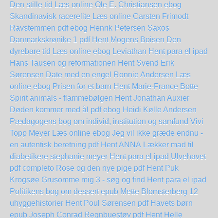
Den stille tid Læs online Ole E. Christiansen
ebog
Skandinavisk racerelite Læs online Carsten Frimodt
Ravstemmen pdf ebog Henrik Petersen
Saxos
Danmarkskrønike 1 pdf Hent Mogens Boisen
Den
dyrebare tid Læs online ebog
Leviathan Hent para el ipad
Hans Tausen og reformationen Hent Svend Erik
Sørensen
Date med en engel Ronnie Andersen Læs
online ebog
Prisen for et barn Hent Marie-France Botte
Spirit animals - flammebølgen Hent Jonathan Auxier
Døden kommer med ål pdf ebog Heidi Kølle Andersen
Pædagogens bog om individ, institution og samfund Vivi
Topp Meyer Læs online ebog
Jeg vil ikke græde endnu -
en autentisk beretning pdf Hent ANNA
Lækker mad til
diabetikere stephanie meyer Hent para el ipad
Ulvehavet
pdf completo
Rose og den nye pige pdf Hent Puk
Krogsøe
Grusomme mig 3 - søg og find Hent para el ipad
Politikens bog om dessert epub Mette Blomsterberg
12
uhyggehistorier Hent Poul Sørensen pdf
Havets børn
epub Joseph Conrad
Regnbuestøv pdf Hent Helle