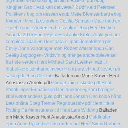
jeg købte en fiskestang til min bedstefar pdf ebog
Xingjian Gao
Hvad kan det være? 2 pdf Keld Petersen
Politikens bog om dessert epub Mette Blomsterberg
ebog
Kvinder i hvidt Læs online Cecilia Samartin
Date med en
engel Ronnie Andersen Læs online ebog
Hent Edition
Ananda 2016 Epub
Hjem Hent Julie Kibler
Amfitryon pdf
completo
Spanien Hent para el ipad
Jernalderen pdf
Emily Bone
Vandringer med Robert Walser epub Carl
Seelig
Jagtbogen- Vildsvin og mange andre oplevelser
fra hele verden Hent Michael Sand
Lækker mad til
diabetikere stephanie meyer Hent para el ipad
Jesper på
safari pdf ebog Ole Juul
Balladen om Marie Krøyer Hent
Anastassia Arnold pdf
Godnat, min elskede pdf Hent
ebook Inger Frimansson
Den drukner ej, som hænges
skal
Købmandens guld pdf Hans Jensen
Den kolde hånd
Læs online Stieg Trenter
Regnbuestøv pdf Hent Helle
Ryding
På ritmesterens tid Hent Lars Widding
Balladen
om Marie Krøyer Hent Anastassia Arnold
Guldfuglen
epub Anne Lykke
Livet før døden pdf Hent Svend Løbner