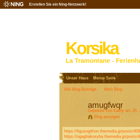
Erstellen Sie ein Ning-Netzwerk!
Korsika
La Tramontane - Ferienh
Unser Haus
Meine Seite
Alle Blog-Beiträge
Mein Blog
amugfwqr
Gepostet von
Kathy
am 26. 
Blog anzeigen
https://figusogithon.themedia.jp/posts/40
https://ogaghakosyba.themedia.jp/posts/