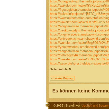
https://knaqysidivad.themedia.jp/posts/4
https://wakelet.com/wake/GVXcs18vqG
https://figusogithon.themedia.jp/posts/40
https://paiza.io/projects/Yj877C_cfB3w
https://www.onfeetnation.com/profiles/blo
https://wakelet.com/wake/FrcNMS7ISvY
https://ehighamiwiso.themedia.jp/posts/4
https://usokuvuqalym.themedia.jp/posts/
https://ongylycebeve.amebaownd.com/po
https://ghivodoxacing.amebaownd.com/p
https://wakelet.com/wake/i3ng3O6RXV1
https://ynuxowhebitu.amebaownd.com/po
https://ehighamiwiso.themedia.jp/posts/4
https://hetiveqysytu.themedia.jp/posts/4
https://wakelet.com/wake/4oZEq3ZcfNr
https://asserotehyha.theblog.me/posts/4
Seitenaufrufe:
9
< Letzter Beitrag
Es können keine Kommen
© 2026 Erstellt von
Jochen und Susann