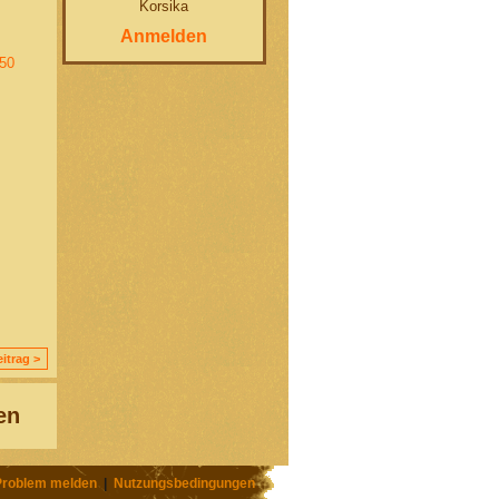
Korsika
Anmelden
50
itrag >
en
Problem melden
|
Nutzungsbedingungen