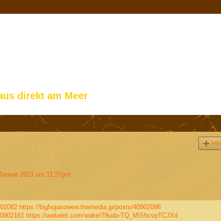
aus direkt am Meer
Hin
Januar 2023 um 11:37pm
902082
https://bighojaxowew.themedia.jp/posts/40902096
40902161
https://wakelet.com/wake/79udo-TQ_MiShcvpTCJXd