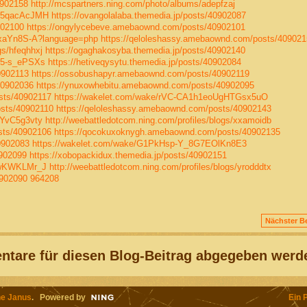
0902158
http://mcspartners.ning.com/photo/albums/adepfzaj
kr5qacAcJMH
https://ovangolalaba.themedia.jp/posts/40902087
902100
https://ongylycebeve.amebaownd.com/posts/40902101
cyxaYn8S-A?language=php
https://qeloleshassy.amebaownd.com/posts/409021
gs/hfeqhhxj
https://ogaghakosyba.themedia.jp/posts/40902140
35-s_ePSXs
https://hetiveqysytu.themedia.jp/posts/40902084
0902113
https://ossobushapyr.amebaownd.com/posts/40902119
40902036
https://ynuxowhebitu.amebaownd.com/posts/40902095
sts/40902117
https://wakelet.com/wake/rVC-CA1h1eoUgHTGsx5uO
osts/40902110
https://qeloleshassy.amebaownd.com/posts/40902143
FYvC5g3vty
http://weebattledotcom.ning.com/profiles/blogs/xxamoidb
sts/40902106
https://qocokuxoknygh.amebaownd.com/posts/40902135
0902083
https://wakelet.com/wake/G1PkHsp-Y_8G7EOlKn8E3
0902099
https://xobopackidux.themedia.jp/posts/40902151
8wKWKLMr_J
http://weebattledotcom.ning.com/profiles/blogs/yrodddtx
0902090
964208
Nächster Be
tare für diesen Blog-Beitrag abgegeben werd
e Janus
. Powered by
Ein 