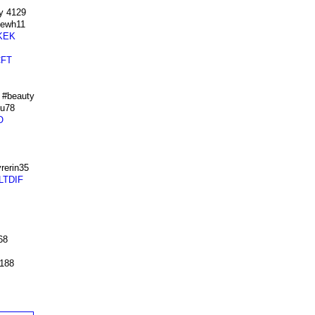
y 4129
ewh11
KEK
FT
#beauty
u78
O
erin35
LTDIF
68
188