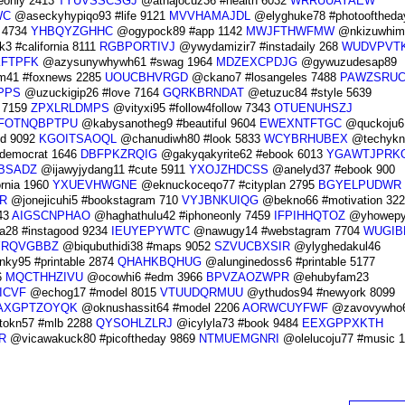
eonly 2413
TYUVSSCSGJ
@athajocuz36 #health 6032
WRRUUAYAEW
WC
@aseckyhypiqo93 #life 9121
MVVHAMAJDL
@elyghuke78 #photooftheda
 4734
YHBQYZGHHC
@ogypock89 #app 1142
MWJFTHWFMW
@nkizuwhim
3 #california 8111
RGBPORTIVJ
@ywydamizir7 #instadaily 268
WUDVPVT
FTPFK
@azysunywhywh61 #swag 1964
MDZEXCPDJG
@gywuzudesap89
m41 #foxnews 2285
UOUCBHVRGD
@ckano7 #losangeles 7488
PAWZSRUC
PPS
@uzuckigip26 #love 7164
GQRKBRNDAT
@etuzuc84 #style 5639
 7159
ZPXLRLDMPS
@vityxi95 #follow4follow 7343
OTUENUHSZJ
FOTNQBPTPU
@kabysanotheg9 #beautiful 9604
EWEXNTFTGC
@quckoju6 
od 9092
KGOITSAOQL
@chanudiwh80 #look 5833
WCYBRHUBEX
@techykn
democrat 1646
DBFPKZRQIG
@gakyqakyrite62 #ebook 6013
YGAWTJPRK
BSADZ
@ijawyjydang11 #cute 5911
YXOJZHDCSS
@anelyd37 #ebook 900
rnia 1960
YXUEVHWGNE
@eknuckoceqo77 #cityplan 2795
BGYELPUDWR
R
@jonejicuhi5 #bookstagram 710
VYJBNKUIQG
@bekno66 #motivation 322
43
AIGSCNPHAO
@haghathulu42 #iphoneonly 7459
IFPIHHQTOZ
@yhowepyr
28 #instagood 9234
IEUYEPYWTC
@nawugy14 #webstagram 7704
WUGIB
YRQVGBBZ
@biqubuthidi38 #maps 9052
SZVUCBXSIR
@ylyghedakul46
ky95 #printable 2874
QHAHKBQHUG
@alunginedoss6 #printable 5177
6
MQCTHHZIVU
@ocowhi6 #edm 3966
BPVZAOZWPR
@ehubyfam23
ICVF
@echog17 #model 8015
VTUUDQRMUU
@ythudos94 #newyork 8099
AXGPTZOYQK
@oknushassit64 #model 2206
AORWCUYFWF
@zavovywho
okn57 #mlb 2288
QYSOHLZLRJ
@icylyla73 #book 9484
EEXGPPXKTH
R
@vicawakuck80 #picoftheday 9869
NTMUEMGNRI
@olelucoju77 #music 1