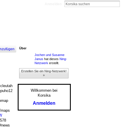
Anmelden
Über
nzufügen
Jochen und Susanne
Janus
hat dieses
Ning-
Netzwerk
erstellt.
Erstellen Sie ein Ning-Netzwerk!
»
leutah
Willkommen bei
puho12
Korsika
nmap
Anmelden
fmaps
W
6578
#news