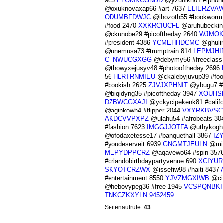
983
PLOMKCGNBD
@yzunikn61 #iphon
@oxuknovaxap66 #art 7637
ELIERZVA
ODUMBFDWJC
@ihozoth55 #bookworm
#food 2470
XXKRCIUCFL
@aruhubeckink
@ckunobe29 #picoftheday 2640
WJMOK
#president 4386
YCMEHHDCMC
@ghuli
@unemusa73 #trumptrain 814
LEPMJHI
CTNWUCGXGG
@debymy56 #freeclass
@thowyxejusyv48 #photooftheday 2696
56
HLRTRNMIEU
@ckalebyjuvup39 #fo
#bookish 2625
ZJVJXPHNIT
@ybugu7 #
@biqidyng35 #picoftheday 3947
XOUHS
DZBWCGXAJI
@yckycipekenk81 #califo
@aginkowh4 #flipper 2044
VXYRKBVSC
AKDCVVPXPZ
@ulahu54 #afrobeats 30
#fashion 7623
IMGGJJOTFA
@uthykogha
@ofodaxetesse17 #banquethall 3867
IZ
#youdeserveit 6939
GNGMTJEULN
@min
MEPYDPPCRZ
@aqavewo64 #spin 357
#orlandobirthdaypartyvenue 690
XCIYUR
SKYOTCRZWX
@issefiw98 #haiti 8437
#entertainment 8550
YJVZMGXIWB
@cit
@hebovypeg36 #free 1945
VCSPQNBKI
TNKCZKXYLN
9452459
Seitenaufrufe:
43