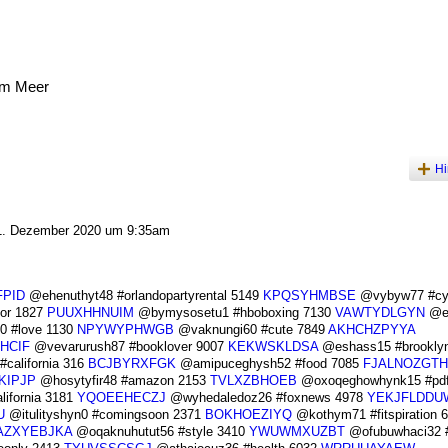
am Meer
Hi
. Dezember 2020 um 9:35am
FPID
@ehenuthyt48 #orlandopartyrental 5149
KPQSYHMBSE
@vybyw77 #cyc
tor 1827
PUUXHHNUIM
@bymysosetu1 #hboboxing 7130
VAWTYDLGYN
@e
 #love 1130
NPYWYPHWGB
@vaknungi60 #cute 7849
AKHCHZPYYA
HCIF
@vevarurush87 #booklover 9007
KEKWSKLDSA
@eshass15 #brookly
california 316
BCJBYRXFGK
@amipuceghysh52 #food 7085
FJALNOZGTH
KIPJP
@hosytyfir48 #amazon 2153
TVLXZBHOEB
@oxoqeghowhynk15 #pd
ifornia 3181
YQOEEHECZJ
@wyhedaledoz26 #foxnews 4978
YEKJFLDDU
U
@itulityshyn0 #comingsoon 2371
BOKHOEZIYQ
@kothym71 #fitspiration 
AZXYEBJKA
@oqaknuhutut56 #style 3410
YWUWMXUZBT
@ofubuwhaci32 