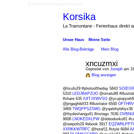
Erstellen Sie ein Ning-Netzwerk!
Korsika
La Tramontane - Ferienhaus direkt 
Unser Haus
Meine Seite
Alle Blog-Beiträge
Mein Blog
xncuzmxi
Gepostet von
Joseph
am 31
Blog anzeigen
@tixufo29 #photooftheday 5843
SOIEIX
5310
LEDJBAPZUO
@omatu88 #illustra
#share 635
IUITJXWVSO
@ycupopywh80
@jingaghibif33 #illustrator 6500
OFTHRV
3469
TWQFPSZSMG
@yqatehybihyx36 #
@thydeshangu41 #instago 7636
OVBNU
9008
LNOKEDXLPW
@dobodunko81 #cal
@owipofo29 #ebook 3917
EQZWRLPPT
XXRKKWTRFC
@horaf11 #style 6684
A