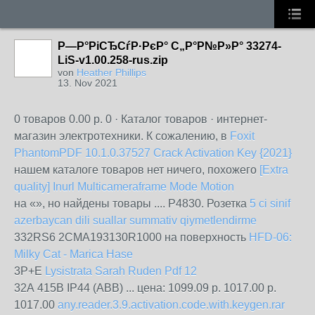
Р—Р°РіСЂСѓР·РєР° С„Р°Р№Р»Р° 33274-
LiS-v1.00.258-rus.zip
von
Heather Phillips
13. Nov 2021
0 товаров 0.00 р. 0 · Каталог товаров · интернет-
магазин электротехники. К сожалению, в
Foxit
PhantomPDF 10.1.0.37527 Crack Activation Key {2021}
нашем каталоге товаров нет ничего, похожего
[Extra
quality] Inurl Multicameraframe Mode Motion
на «», но найдены товары .... Р4830. Розетка
5 ci sinif
azerbaycan dili suallar summativ qiymetlendirme
332RS6 2CMA193130R1000 на поверхность
HFD-06:
Milky Cat - Marica Hase
3Р+Е
Lysistrata Sarah Ruden Pdf 12
32А 415В IP44 (ABB) ... цена: 1099.09 р. 1017.00 р.
1017.00
any.reader.3.9.activation.code.with.keygen.rar