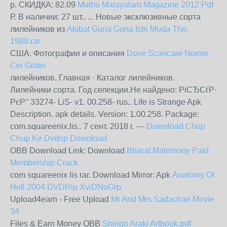
р. СКИДКА: 82.09
Muthu Malayalam Magazine 2012 Pdf
Р. В наличии: 27 шт.. ... Новые эксклюзивные сорта
лилейников из
Akibat Guna Guna Istri Muda Thn
1988.rar
США. Фотографии и описания
Dove Scaricare Norme
Cei Gratis
лилейников. Главная · Каталог лилейников.
Лилейники сорта. Год селекции.Не найдено: РіСЂСѓР·
‎РєР° ‎33274- ‎LiS- ‎v1. ‎00.258- ‎rus.. Life is Strange Apk
Description. apk details. Version: 1.00.258. Package:
com.squareenix.lis.. 7 сент. 2018 г. —
Download Chup
Chup Ke Dvdrip Download
OBB Download Link: Download
Bharat Matrimony Paid
Membership Crack
com squareenix lis rar. Download Mirror: Apk
Anatomy Of
Hell 2004 DVDRip XviDNoGrp
Upload4earn - Free Upload
Mr And Mrs Sadachari Movie
34
Files & Earn Money OBB
Shingo Araki Artbook.pdf