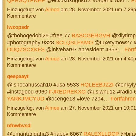
QPRSQTPNHF
@eckuxuxuguki12 #organic 834…
F
Hinzugefügt von
Aimee
am 28. November 2021 um 7:29
Kommentare
iwzopsdr
@thoboqedobi29 #free 77
BASCGERGVH
@xilytiro
#photography 9328
SCLQSLFKMO
@tuxetymow27 #
ODQZSCXKFS
@inivehar97 #president 4353…
Fort
Hinzugefügt von
Aimee
am 28. November 2021 um 4:40
Kommentare
qeepaayt
@ishocahussah10 #usa 5533
HQLEEBJZZI
@enkyly
#instagood 6960
FJREDREKXO
@usiwhu12 #radio 
YARKJMCYUD
@ocenge18 #love 7294…
Fortfahren
Hinzugefügt von
Aimee
am 27. November 2021 um 10:0
Kommentare
nfnwbvsd
@omaritangaha3 #happy 6067
RALEXLLDCP
@bifa