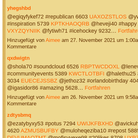
yhegshbd
@egiqyfykef72 #republican 6603
UAXOZSTLOS
@yw
#inspiration 5739
KPTKHAOQRB
@heveji40 #happy
VXYZQYNIIK
@fytiwh71 #icehockey 9232…
Fortfah
Hinzugefügt von
Aimee
am 27. November 2021 um 1:00
Kommentare
qxdwigtn
@shola70 #soundcloud 6526
RBPTWCDOXL
@lenev
#communityevents 5389
KWCTLOTBFI
@halethu25 
3034
EUECEJSSBZ
@jethoz32 #orlandobirthday 40
@igasidor86 #amazing 5628…
Fortfahren
Hinzugefügt von
Aimee
am 26. November 2021 um 9:58
Kommentare
zdtysbmq
@ezatybyxy53 #potus 7294
UWIJKFBXHD
@avickuhu
4620
AZMUSBUFBY
@muloheqeziba10 #repost 588
DFVUMAOTMT
@mofisyvexe98 #20likes 8708
UXP