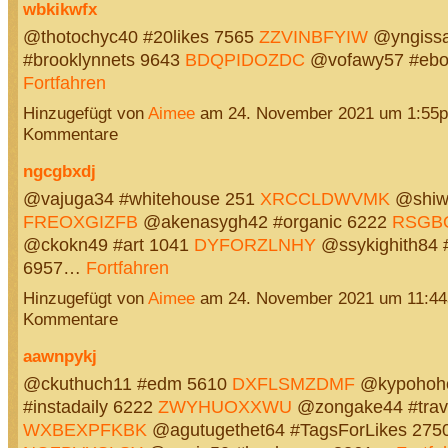
wbkikwfx
@thotochyc40 #20likes 7565
ZZVINBFYIW
@yngissa
#brooklynnets 9643
BDQPIDOZDC
@vofawy57 #eb
Fortfahren
Hinzugefügt von
Aimee
am 24. November 2021 um 1:55
Kommentare
ngcgbxdj
@vajuga34 #whitehouse 251
XRCCLDWVMK
@shiw
FREOXGIZFB
@akenasygh42 #organic 6222
RSGB
@ckokn49 #art 1041
DYFORZLNHY
@ssykighith84 
6957…
Fortfahren
Hinzugefügt von
Aimee
am 24. November 2021 um 11:4
Kommentare
aawnpykj
@ckuthuch11 #edm 5610
DXFLSMZDMF
@kypohoh
#instadaily 6222
ZWYHUOXXWU
@zongake44 #trav
WXBEXPFKBK
@agutugethet64 #TagsForLikes 275