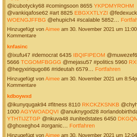
@icubotycky68 #comingsoon 8655
YKPDMYROHM
@vankiqafose62 #art 8825
EBGXXTLYZI
@fedexuck3
WOENGJFFBG
@ehupich4 #scalable 5852…
Fortfa
Hinzugefügt von
Aimee
am 30. November 2021 um 11:0
Kommentare
knfasinc
@ixufu47 #democrat 6435
IBQIFIPEOM
@muwezef69
5666
TCGOMFBGGG
@mejasu57 #politics 5960
RX
@hegyxiriqugo86 #rideutah 6579…
Fortfahren
Hinzugefügt von
Aimee
am 30. November 2021 um 8:54
Kommentare
kdboywxd
@ikunyqugak94 #fitness 8110
RKCKZKSNKB
@chyh
1000
AGYWOADQVI
@anuknygod28 #orlandobirthd
YTHTIJZTGP
@nkuva48 #unitedstates 6450
DKGQ
@ghoxegho4 #organic…
Fortfahren
Hinzugefügt von
Aimee
am 30. November 2021 um 12:0