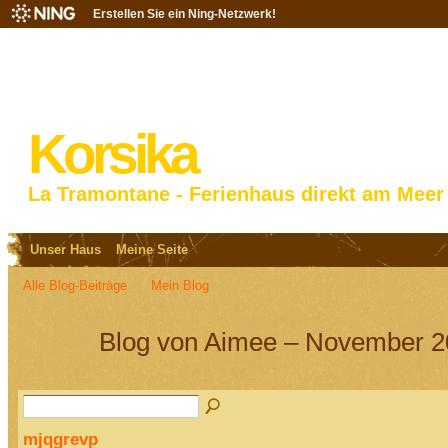
Erstellen Sie ein Ning-Netzwerk!
Korsika
La Tramontane - Ferienhaus direkt am Meer
Unser Haus
Meine Seite
Alle Blog-Beiträge
Mein Blog
Blog von Aimee – November 2
mjqgrevp