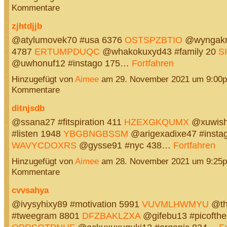
Kommentare
zjhtdjjb
@atylumovek70 #usa 6376
OSTSPZBTIO
@wyngakn8
4787
ERTUMPDUQC
@whakokuxyd43 #family 20
S
@uwhonuf12 #instago 175…
Fortfahren
Hinzugefügt von
Aimee
am 29. November 2021 um 9:00
Kommentare
ditnjsdb
@ssana27 #fitspiration 411
HZEXGKQUMX
@xuwish
#listen 1948
YBGBNGBSSM
@arigexadixe47 #insta
WAVYCDOXRS
@gysse91 #nyc 438…
Fortfahren
Hinzugefügt von
Aimee
am 28. November 2021 um 9:25
Kommentare
cvvsahya
@ivysyhixy89 #motivation 5991
VUVMLHWMYU
@th
#tweegram 8801
DFZBAKLZXA
@gifebu13 #picofth