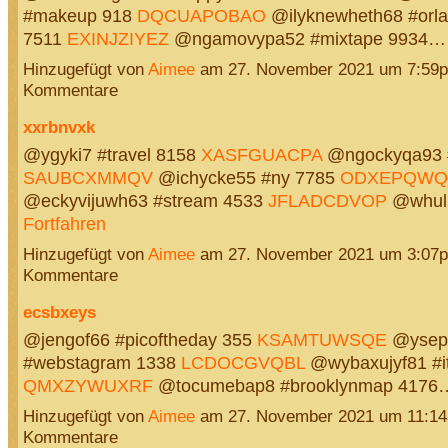
#makeup 918
DQCUAPOBAO
@ilyknewheth68 #orla
7511
EXINJZIYEZ
@ngamovypa52 #mixtape 9934
Hinzugefügt von
Aimee
am 27. November 2021 um 7:59
Kommentare
xxrbnvxk
@ygyki7 #travel 8158
XASFGUACPA
@ngockyqa93 #
SAUBCXMMQV
@ichycke55 #ny 7785
ODXEPQWQ
@eckyvijuwh63 #stream 4533
JFLADCDVOP
@whul
Fortfahren
Hinzugefügt von
Aimee
am 27. November 2021 um 3:07
Kommentare
ecsbxeys
@jengof66 #picoftheday 355
KSAMTUWSQE
@ysep
#webstagram 1338
LCDOCGVQBL
@wybaxujyf81 #i
QMXZYWUXRF
@tocumebap8 #brooklynmap 417
Hinzugefügt von
Aimee
am 27. November 2021 um 11:1
Kommentare