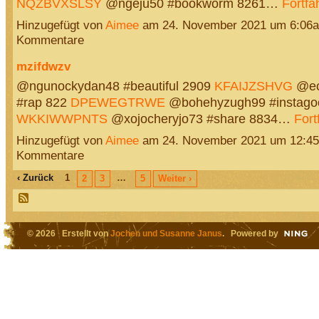
NQZBVXSLSY
@ngeju50 #bookworm 8261…
Fortfa
Hinzugefügt von
Aimee
am 24. November 2021 um 6:06
Kommentare
mzifdwzv
@ngunockydan48 #beautiful 2909
KFAIJZSHVG
@ec
#rap 822
DPEWEGTRWE
@bohehyzugh99 #instago
WKKIWWPNTS
@xojocheryjo73 #share 8834…
Fort
Hinzugefügt von
Aimee
am 24. November 2021 um 12:4
Kommentare
‹ Zurück
1
…
2
3
5
Weiter ›
© 2026 Erstellt von
Jochen und Susanne Janus
. Powered by