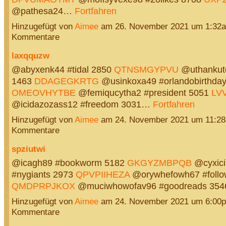
@pathesa24…
Fortfahren
Hinzugefügt von
Aimee
am 26. November 2021 um 1:32
Kommentare
laxqquzw
@abyxenk44 #tidal 2850
QTNSMGYPVU
@uthankut
1463
DDAGEGKRTG
@usinkoxa49 #orlandobirthda
OMEOVHYTBE
@femiqucytha2 #president 5051
LV
@icidazozass12 #freedom 3031…
Fortfahren
Hinzugefügt von
Aimee
am 24. November 2021 um 11:2
Kommentare
spziutwi
@icagh89 #bookworm 5182
GKGYZMBPQB
@cyxici
#nygiants 2973
QPVPIIHEZA
@orywhefowh67 #follo
QMDPRPJKOX
@muciwhowofav96 #goodreads 35
Hinzugefügt von
Aimee
am 24. November 2021 um 6:00
Kommentare