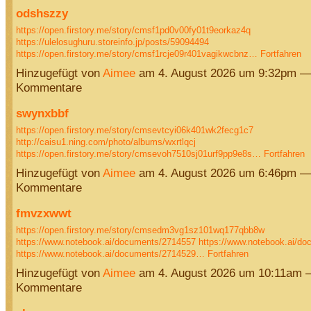
odshszzy
https://open.firstory.me/story/cmsf1pd0v00fy01t9eorkaz4q
https://ulelosughuru.storeinfo.jp/posts/59094494
https://open.firstory.me/story/cmsf1rcje09r401vagikwcbnz…
Fortfahren
Hinzugefügt von
Aimee
am 4. August 2026 um 9:32pm —
Kommentare
swynxbbf
https://open.firstory.me/story/cmsevtcyi06k401wk2fecg1c7
http://caisu1.ning.com/photo/albums/wxrtlqcj
https://open.firstory.me/story/cmsevoh7510sj01urf9pp9e8s…
Fortfahren
Hinzugefügt von
Aimee
am 4. August 2026 um 6:46pm —
Kommentare
fmvzxwwt
https://open.firstory.me/story/cmsedm3vg1sz101wq177qbb8w
https://www.notebook.ai/documents/2714557
https://www.notebook.ai/d
https://www.notebook.ai/documents/2714529…
Fortfahren
Hinzugefügt von
Aimee
am 4. August 2026 um 10:11am 
Kommentare