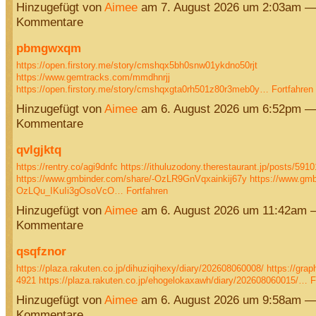
Hinzugefügt von
Aimee
am 7. August 2026 um 2:03am —
Kommentare
pbmgwxqm
https://open.firstory.me/story/cmshqx5bh0snw01ykdno50rjt
https://www.gemtracks.com/mmdhnrjj
https://open.firstory.me/story/cmshqxgta0rh501z80r3meb0y…
Fortfahren
Hinzugefügt von
Aimee
am 6. August 2026 um 6:52pm —
Kommentare
qvlgjktq
https://rentry.co/agi9dnfc
https://ithuluzodony.therestaurant.jp/posts/591
https://www.gmbinder.com/share/-OzLR9GnVqxainkij67y
https://www.gmb
OzLQu_IKuIi3gOsoVcO…
Fortfahren
Hinzugefügt von
Aimee
am 6. August 2026 um 11:42am 
Kommentare
qsqfznor
https://plaza.rakuten.co.jp/dihuziqihexy/diary/202608060008/
https://grap
4921
https://plaza.rakuten.co.jp/ehogelokaxawh/diary/202608060015/…
F
Hinzugefügt von
Aimee
am 6. August 2026 um 9:58am —
Kommentare