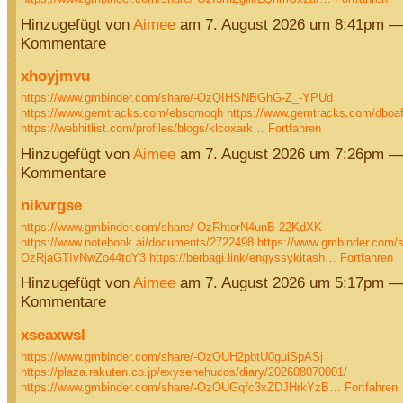
Hinzugefügt von
Aimee
am 7. August 2026 um 8:41pm —
Kommentare
xhoyjmvu
https://www.gmbinder.com/share/-OzQIHSNBGhG-Z_-YPUd
https://www.gemtracks.com/ebsqmoqh
https://www.gemtracks.com/dboaf
https://webhitlist.com/profiles/blogs/klcoxark…
Fortfahren
Hinzugefügt von
Aimee
am 7. August 2026 um 7:26pm —
Kommentare
nikvrgse
https://www.gmbinder.com/share/-OzRhtorN4unB-22KdXK
https://www.notebook.ai/documents/2722498
https://www.gmbinder.com/s
OzRjaGTIvNwZo44tdY3
https://berbagi.link/engyssykitash…
Fortfahren
Hinzugefügt von
Aimee
am 7. August 2026 um 5:17pm —
Kommentare
xseaxwsl
https://www.gmbinder.com/share/-OzOUH2pbtU0guiSpASj
https://plaza.rakuten.co.jp/exysenehucos/diary/202608070001/
https://www.gmbinder.com/share/-OzOUGqfc3xZDJHrkYzB…
Fortfahren