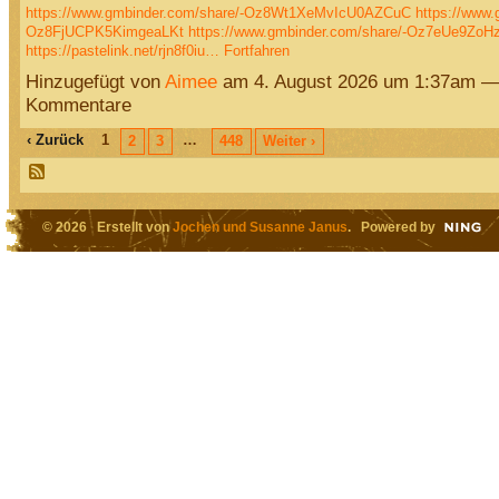
https://www.gmbinder.com/share/-Oz8Wt1XeMvIcU0AZCuC
https://www.
Oz8FjUCPK5KimgeaLKt
https://www.gmbinder.com/share/-Oz7eUe9Zo
https://pastelink.net/rjn8f0iu…
Fortfahren
Hinzugefügt von
Aimee
am 4. August 2026 um 1:37am —
Kommentare
‹ Zurück
1
…
2
3
448
Weiter ›
© 2026 Erstellt von
Jochen und Susanne Janus
. Powered by