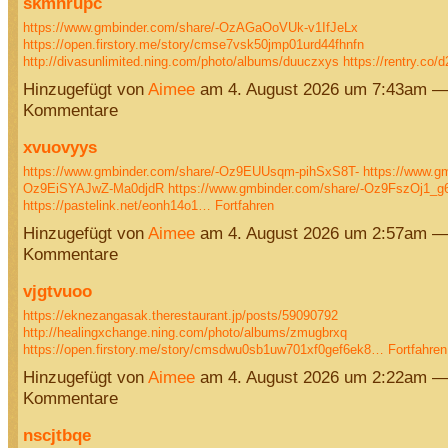
skmnrupc
https://www.gmbinder.com/share/-OzAGaOoVUk-v1IfJeLx
https://open.firstory.me/story/cmse7vsk50jmp01urd44fhnfn
http://divasunlimited.ning.com/photo/albums/duuczxys
https://rentry.co
Hinzugefügt von
Aimee
am 4. August 2026 um 7:43am —
Kommentare
xvuovyys
https://www.gmbinder.com/share/-Oz9EUUsqm-pihSxS8T-
https://www.g
Oz9EiSYAJwZ-Ma0djdR
https://www.gmbinder.com/share/-Oz9FszOj1_
https://pastelink.net/eonh14o1…
Fortfahren
Hinzugefügt von
Aimee
am 4. August 2026 um 2:57am —
Kommentare
vjgtvuoo
https://eknezangasak.therestaurant.jp/posts/59090792
http://healingxchange.ning.com/photo/albums/zmugbrxq
https://open.firstory.me/story/cmsdwu0sb1uw701xf0gef6ek8…
Fortfahren
Hinzugefügt von
Aimee
am 4. August 2026 um 2:22am —
Kommentare
nscjtbqe