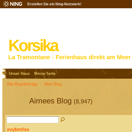
Erstellen Sie ein Ning-Netzwerk!
Korsika
La Tramontane - Ferienhaus direkt am Meer
Unser Haus
Meine Seite
Alle Blog-Beiträge
Mein Blog
Aimees Blog
(8,947)
xvybmfsx