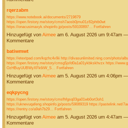
rqerzabm
https://www.notebook.ai/documents/2719879
https://open.firstory.me/story/cmsh7aosb0jmu01z82phtb0wt
https://onacusimaxyk.shopinfo.jp/posts/59100897…
Fortfahren
Hinzugefügt von
Aimee
am 6. August 2026 um 9:47am —
Kommentare
batiwmwt
https://etextpad.com/kqzhc4v9ii
http://divasunlimited.ning.com/photo/alb
https://open.firstory.me/story/cmsg5jsfd0a1a01ykbkskhvzx
https://www.
OzHBuyUUBWyXFk6tW_S…
Fortfahren
Hinzugefügt von
Aimee
am 5. August 2026 um 4:06pm —
Kommentare
eqkpycng
https://open.firstory.me/story/cmsfhfgsq03ga01wb0ort3oh1
https://uknevuqafeng.shopinfo.jp/posts/59089319
https://pastelink.net/
https://rentry.co/a9ah7b29…
Fortfahren
Hinzugefügt von
Aimee
am 5. August 2026 um 4:47am —
Kommentare