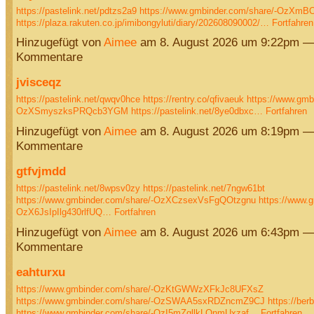
https://pastelink.net/pdtzs2a9
https://www.gmbinder.com/share/-OzXm
https://plaza.rakuten.co.jp/imibongyluti/diary/202608090002/…
Fortfahren
Hinzugefügt von
Aimee
am 8. August 2026 um 9:22pm —
Kommentare
jvisceqz
https://pastelink.net/qwqv0hce
https://rentry.co/qfivaeuk
https://www.gmb
OzXSmyszksPRQcb3YGM
https://pastelink.net/8ye0dbxc…
Fortfahren
Hinzugefügt von
Aimee
am 8. August 2026 um 8:19pm —
Kommentare
gtfvjmdd
https://pastelink.net/8wpsv0zy
https://pastelink.net/7ngw61bt
https://www.gmbinder.com/share/-OzXCzsexVsFgQOtzgnu
https://www.
OzX6JsIpIlg430rlfUQ…
Fortfahren
Hinzugefügt von
Aimee
am 8. August 2026 um 6:43pm —
Kommentare
eahturxu
https://www.gmbinder.com/share/-OzKtGWWzXFkJc8UFXsZ
https://www.gmbinder.com/share/-OzSWAA5sxRDZncmZ9CJ
https://ber
https://www.gmbinder.com/share/-OzI5mZgllkLQnmUxzaf…
Fortfahren