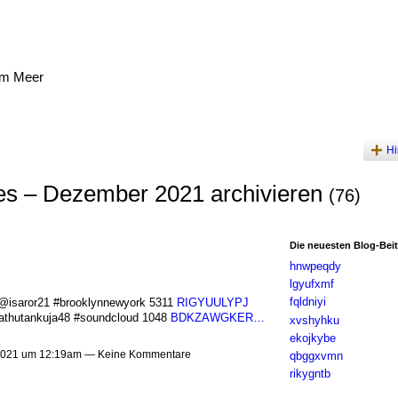
am Meer
Hi
es – Dezember 2021 archivieren
(76)
Die neuesten Blog-Bei
hnwpeqdy
lgyufxmf
fqldniyi
isaror21 #brooklynnewyork 5311
RIGYUULYPJ
thutankuja48 #soundcloud 1048
BDKZAWGKER…
xvshyhku
ekojkybe
021 um 12:19am — Keine Kommentare
qbggxvmn
rikygntb