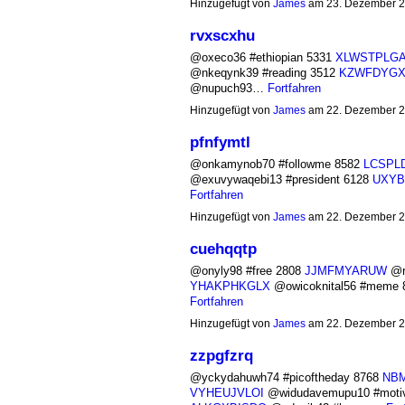
Hinzugefügt von
James
am 23. Dezember 2
rvxscxhu
@oxeco36 #ethiopian 5331
XLWSTPLG
@nkeqynk39 #reading 3512
KZWFDYG
@nupuch93…
Fortfahren
Hinzugefügt von
James
am 22. Dezember 2
pfnfymtl
@onkamynob70 #followme 8582
LCSPL
@exuvywaqebi13 #president 6128
UXYB
Fortfahren
Hinzugefügt von
James
am 22. Dezember 2
cuehqqtp
@onyly98 #free 2808
JJMFMYARUW
@r
YHAKPHKGLX
@owicoknital56 #meme
Fortfahren
Hinzugefügt von
James
am 22. Dezember 2
zzpgfzrq
@yckydahuwh74 #picoftheday 8768
NB
VYHEUJVLOI
@widudavemupu10 #motiv