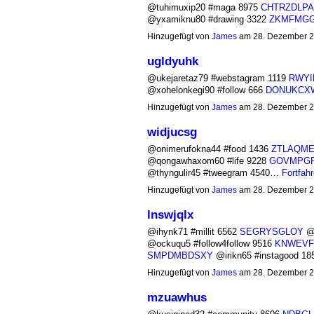
@tuhimuxip20 #maga 8975
CHTRZDLP
@yxamiknu80 #drawing 3322
ZKMFMG
Hinzugefügt von
James
am 28. Dezember 2
ugldyuhk
@ukejaretaz79 #webstagram 1119
RWY
@xohelonkegi90 #follow 666
DONUKCX
Hinzugefügt von
James
am 28. Dezember 2
widjucsg
@onimerufokna44 #food 1436
ZTLAQM
@qongawhaxom60 #life 9228
GOVMPG
@thyngulir45 #tweegram 4540…
Fortfah
Hinzugefügt von
James
am 28. Dezember 2
lnswjqlx
@ihynk71 #millit 6562
SEGRYSGLOY
@e
@ockuqu5 #follow4follow 9516
KNWEVF
SMPDMBDSXY
@irikn65 #instagood 1
Hinzugefügt von
James
am 28. Dezember 2
mzuawhus