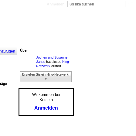
Anmelden
Über
nzufügen
Jochen und Susanne
Janus
hat dieses
Ning-
Netzwerk
erstellt.
Erstellen Sie ein Ning-Netzwerk!
»
träge
Willkommen bei
Korsika
Anmelden