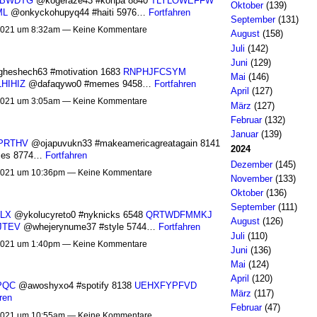
LBWDTG
@kogeraze43 #konpa 8840
TLYLOWEFFW
Oktober
(139)
ML
@onkyckohupyq44 #haiti 5976…
Fortfahren
September
(131)
021 um 8:32am — Keine Kommentare
August
(158)
Juli
(142)
Juni
(129)
heshech63 #motivation 1683
RNPHJFCSYM
Mai
(146)
HIHIZ
@dafaqywo0 #memes 9458…
Fortfahren
April
(127)
021 um 3:05am — Keine Kommentare
März
(127)
Februar
(132)
Januar
(139)
PRTHV
@ojapuvukn33 #makeamericagreatagain 8141
2024
mes 8774…
Fortfahren
Dezember
(145)
021 um 10:36pm — Keine Kommentare
November
(133)
Oktober
(136)
September
(111)
LX
@ykolucyreto0 #nyknicks 6548
QRTWDFMMKJ
August
(126)
JTEV
@whejerynume37 #style 5744…
Fortfahren
Juli
(110)
021 um 1:40pm — Keine Kommentare
Juni
(136)
Mai
(124)
April
(120)
PQC
@awoshyxo4 #spotify 8138
UEHXFYPFVD
März
(117)
ren
Februar
(47)
021 um 10:55am — Keine Kommentare