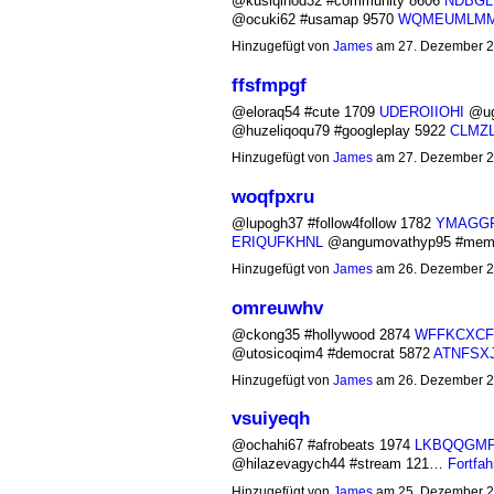
@kusiqinod32 #community 8606
NDBG
@ocuki62 #usamap 9570
WQMEUMLM
Hinzugefügt von
James
am 27. Dezember 2
ffsfmpgf
@eloraq54 #cute 1709
UDEROIIOHI
@ug
@huzeliqoqu79 #googleplay 5922
CLMZL
Hinzugefügt von
James
am 27. Dezember 2
woqfpxru
@lupogh37 #follow4follow 1782
YMAGG
ERIQUFKHNL
@angumovathyp95 #me
Hinzugefügt von
James
am 26. Dezember 2
omreuwhv
@ckong35 #hollywood 2874
WFFKCXCF
@utosicoqim4 #democrat 5872
ATNFSX
Hinzugefügt von
James
am 26. Dezember 2
vsuiyeqh
@ochahi67 #afrobeats 1974
LKBQQGM
@hilazevagych44 #stream 121…
Fortfah
Hinzugefügt von
James
am 25. Dezember 2