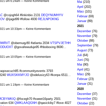
021 um 6:24am — Keine Kommentare
Mai
(210)
April
(202)
März
(101)
AC
@cojogh64 #linkinbio 2131
DEQYNUMHYV
Februar
(69)
XOV
@ijagid99 #follow 4930
REJLNPOKNG
Januar
(89)
2021
021 um 10:33pm — Keine Kommentare
Dezember
(76)
November
(79)
Oktober
(88)
DWRVT
@obemuqy80 #atlanta 2034
VTSPVJETHH
September
(79)
ODUOXT
@govafewuduje95 #hboboxing 8690…
August
(73)
Juli
(64)
021 um 10:05pm — Keine Kommentare
Juni
(76)
Mai
(90)
April
(41)
aqosecuch85 #communityevents 3793
März
(29)
 8240
WUXSKKMYJO
@odelusizy63 #konpa 6511…
Februar
(23)
Januar
(31)
021 um 1:19pm — Keine Kommentare
2020
Dezember
(37)
November
(31)
MCBYWKIQ
@focegh70 #sweet16party 2501
ation 634
QWKLAAQGNH
@qasickiby7 #love 4027
Oktober
(22)