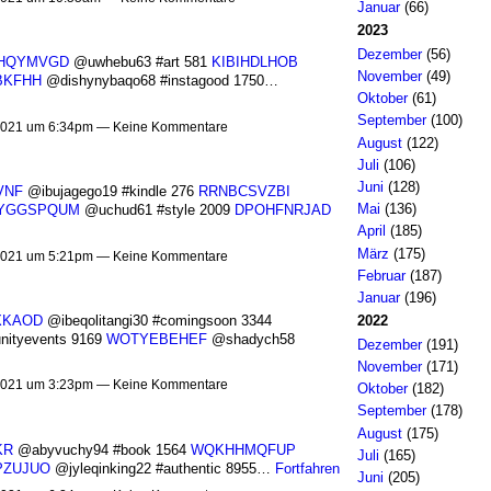
Januar
(66)
2023
Dezember
(56)
HQYMVGD
@uwhebu63 #art 581
KIBIHDLHOB
November
(49)
BKFHH
@dishynybaqo68 #instagood 1750…
Oktober
(61)
September
(100)
021 um 6:34pm — Keine Kommentare
August
(122)
Juli
(106)
Juni
(128)
VNF
@ibujagego19 #kindle 276
RRNBCSVZBI
Mai
(136)
YGGSPQUM
@uchud61 #style 2009
DPOHFNRJAD
April
(185)
März
(175)
021 um 5:21pm — Keine Kommentare
Februar
(187)
Januar
(196)
XKAOD
@ibeqolitangi30 #comingsoon 3344
2022
ityevents 9169
WOTYEBEHEF
@shadych58
Dezember
(191)
November
(171)
021 um 3:23pm — Keine Kommentare
Oktober
(182)
September
(178)
August
(175)
KR
@abyvuchy94 #book 1564
WQKHHMQFUP
Juli
(165)
PZUJUO
@jyleqinking22 #authentic 8955…
Fortfahren
Juni
(205)