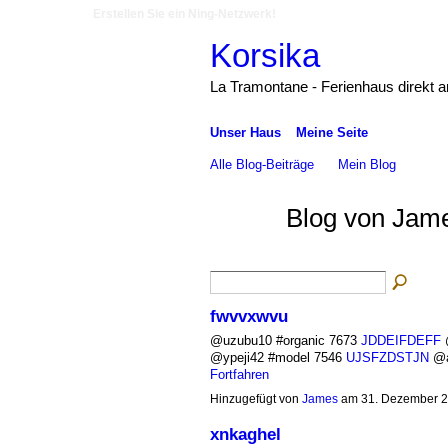
Erstellen Sie ein Ning-Netzwerk!
Korsika
La Tramontane - Ferienhaus direkt 
Unser Haus
Meine Seite
Alle Blog-Beiträge
Mein Blog
Blog von Jam
fwvvxwvu
@uzubu10 #organic 7673
JDDEIFDEFF
@
@ypeji42 #model 7546
UJSFZDSTJN
@a
Fortfahren
Hinzugefügt von
James
am 31. Dezember 2
xnkaghel