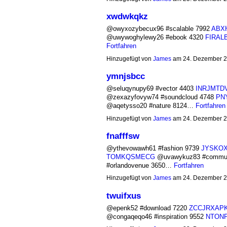
xwdwkqkz
@owyxozybecux96 #scalable 7992
ABX
@uwywoghylewy26 #ebook 4320
FIRAL
Fortfahren
Hinzugefügt von
James
am 24. Dezember 2
ymnjsbcc
@seluqynupy69 #vector 4403
INRJMTD
@zexazyfovyw74 #soundcloud 4748
PN
@aqetysso20 #nature 8124…
Fortfahren
Hinzugefügt von
James
am 24. Dezember 2
fnafffsw
@ythevowawh61 #fashion 9739
JYSKO
TOMKQSMECG
@uvawykuz83 #commun
#orlandovenue 3650…
Fortfahren
Hinzugefügt von
James
am 24. Dezember 2
twuifxus
@epenk52 #download 7220
ZCCJRXAP
@congaqeqo46 #inspiration 9552
NTON