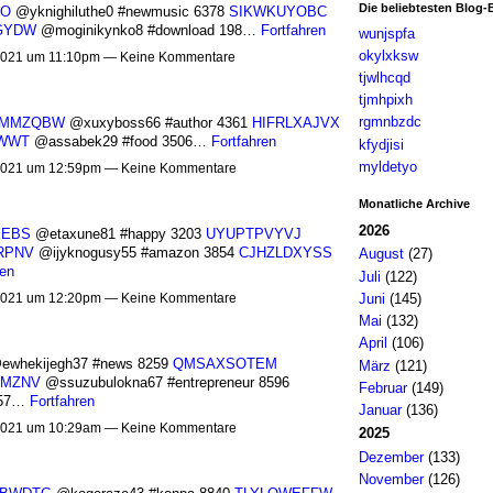
Die beliebtesten Blog-
AO
@yknighiluthe0 #newmusic 6378
SIKWKUYOBC
GYDW
@moginikynko8 #download 198…
Fortfahren
wunjspfa
okylxksw
021 um 11:10pm — Keine Kommentare
tjwlhcqd
tjmhpixh
rgmnbzdc
IMMZQBW
@xuxyboss66 #author 4361
HIFRLXAJVX
WWT
@assabek29 #food 3506…
Fortfahren
kfydjisi
myldetyo
021 um 12:59pm — Keine Kommentare
Monatliche Archive
2026
EEBS
@etaxune81 #happy 3203
UYUPTPVYVJ
RPNV
@ijyknogusy55 #amazon 3854
CJHZLDXYSS
August
(27)
ren
Juli
(122)
Juni
(145)
021 um 12:20pm — Keine Kommentare
Mai
(132)
April
(106)
whekijegh37 #news 8259
QMSAXSOTEM
März
(121)
MZNV
@ssuzubulokna67 #entrepreneur 8596
Februar
(149)
857…
Fortfahren
Januar
(136)
021 um 10:29am — Keine Kommentare
2025
Dezember
(133)
November
(126)