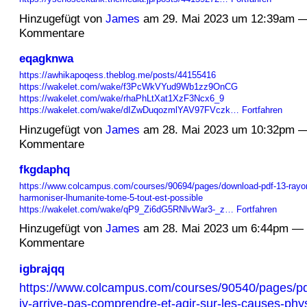
Hinzugefügt von
James
am 29. Mai 2023 um 12:39am —
Kommentare
eqagknwa
https://awhikapoqess.theblog.me/posts/44155416
https://wakelet.com/wake/f3PcWkVYud9Wb1zz9OnCG
https://wakelet.com/wake/rhaPhLtXat1XzF3Ncx6_9
https://wakelet.com/wake/dIZwDuqozmlYAV97FVczk…
Fortfahren
Hinzugefügt von
James
am 28. Mai 2023 um 10:32pm —
Kommentare
fkgdaphq
https://www.colcampus.com/courses/90694/pages/download-pdf-13-rayon
harmoniser-lhumanite-tome-5-tout-est-possible
https://wakelet.com/wake/qP9_Zi6dG5RNlvWar3-_z…
Fortfahren
Hinzugefügt von
James
am 28. Mai 2023 um 6:44pm — 
Kommentare
igbrajqq
https://www.colcampus.com/courses/90540/pages/
jy-arrive-pas-comprendre-et-agir-sur-les-causes-phy