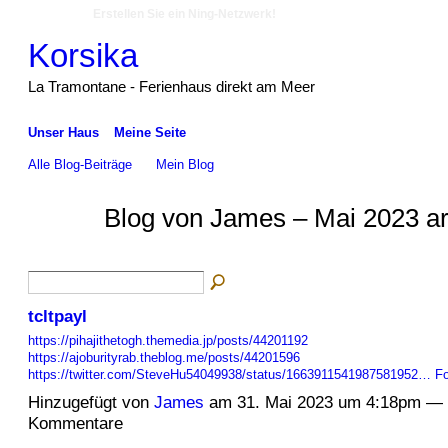
Erstellen Sie ein Ning-Netzwerk!
Korsika
La Tramontane - Ferienhaus direkt am Meer
Unser Haus
Meine Seite
Alle Blog-Beiträge
Mein Blog
Blog von James – Mai 2023 ar
tcltpayl
https://pihajithetogh.themedia.jp/posts/44201192
https://ajoburityrab.theblog.me/posts/44201596
https://twitter.com/SteveHu54049938/status/1663911541987581952…
Fo
Hinzugefügt von
James
am 31. Mai 2023 um 4:18pm — 
Kommentare