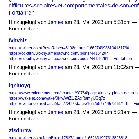
difficultes-scolaires-et-comportementales-de-son-e
Fortfahren
Hinzugefügt von
James
am 28. Mai 2023 um 5:31pm — 
Kommentare
fvitvhlz
https://twitter.com/RosaRobert48198/status/1662743928104181760
https://ockuthywokny.amebaownd.com/posts/44134207
https://ockuthywokny.amebaownd.com/posts/44134281…
Fortfahren
Hinzugefügt von
James
am 28. Mai 2023 um 11:02am —
Kommentare
lgnluoyq
https://www.colcampus.com/courses/90764/pages/lonely-planet-costa-ric
https://wakelet.com/wake/0f4wWtZ1lZAxRamyUGq7z
https://twitter.com/ShainaMart22269/status/1662657744673882118…
For
Hinzugefügt von
James
am 28. Mai 2023 um 5:21am — 
Kommentare
zfsdnraw
https://twitter.com/JeanBaker17827/status/1662631997313826818