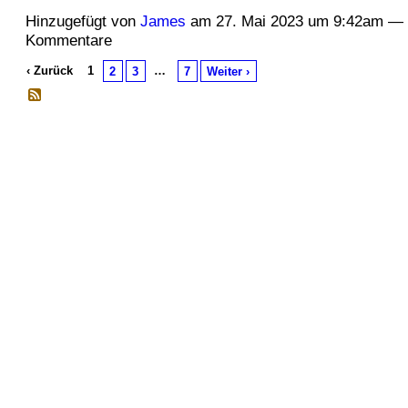
Hinzugefügt von
James
am 27. Mai 2023 um 9:42am — 
Kommentare
‹ Zurück
1
…
2
3
7
Weiter ›
© 2026 Erstellt von
Jochen und Susanne Janus
. Powered by