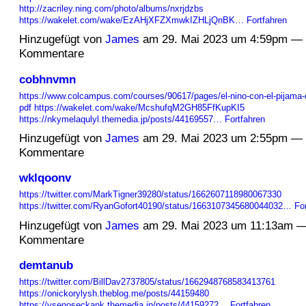
http://zacriley.ning.com/photo/albums/nxrjdzbs
https://wakelet.com/wake/EzAHjXFZXmwkIZHLjQnBK…
Fortfahren
Hinzugefügt von
James
am 29. Mai 2023 um 4:59pm — 
Kommentare
cobhnvmn
https://www.colcampus.com/courses/90617/pages/el-nino-con-el-pijama-de
pdf
https://wakelet.com/wake/McshufqM2GH85FfKupKI5
https://nkymelaqulyl.themedia.jp/posts/44169557…
Fortfahren
Hinzugefügt von
James
am 29. Mai 2023 um 2:55pm — 
Kommentare
wklqoonv
https://twitter.com/MarkTigner39280/status/1662607118980067330
https://twitter.com/RyanGofort40190/status/1663107345680044032…
Fo
Hinzugefügt von
James
am 29. Mai 2023 um 11:13am —
Kommentare
demtanub
https://twitter.com/BillDav2737805/status/1662948768583413761
https://onickorylysh.theblog.me/posts/44159480
https://ysenoseckank.themedia.jp/posts/44159272…
Fortfahren