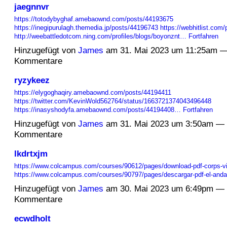
jaegnnvr
https://totodybyghaf.amebaownd.com/posts/44193675
https://inegipurulagh.themedia.jp/posts/44196743
https://webhitlist.com/
http://weebattledotcom.ning.com/profiles/blogs/boyonznt…
Fortfahren
Hinzugefügt von
James
am 31. Mai 2023 um 11:25am —
Kommentare
ryzykeez
https://elygoghaqiry.amebaownd.com/posts/44194411
https://twitter.com/KevinWold562764/status/1663721374043496448
https://inasyshodyfa.amebaownd.com/posts/44194408…
Fortfahren
Hinzugefügt von
James
am 31. Mai 2023 um 3:50am — 
Kommentare
lkdrtxjm
https://www.colcampus.com/courses/90612/pages/download-pdf-corps-v
https://www.colcampus.com/courses/90797/pages/descargar-pdf-el-anda
Hinzugefügt von
James
am 30. Mai 2023 um 6:49pm — 
Kommentare
ecwdholt