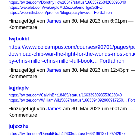
https://twitter.com/DorothyHow10347/status/1663572684263895040
https://wakelet.com/wake/plcMd2ezXeGmoHgidS3FQ
https://webhitlist.com/profiles/blogs/pazyhwev…
Fortfahren
Hinzugefügt von
James
am 30. Mai 2023 um 6:01pm — 
Kommentare
fwjbokbt
https://www.colcampus.com/courses/90701/pages/pd
download-chip-war-the-fight-for-the-worlds-most-criti
by-chris-miller-chris-miller-full-book…
Fortfahren
Hinzugefügt von
James
am 30. Mai 2023 um 12:43pm —
Kommentare
kqjdaplv
https://twitter.com/CalvinBrit18485/status/1663393093553623040
https://twitter.com/WilliamWil15867/status/1663394092900917250…
For
Hinzugefügt von
James
am 30. Mai 2023 um 6:01am — 
Kommentare
jujxxzhx
https://twitter.com/DonaldGrah42403/status/1663196137199742977