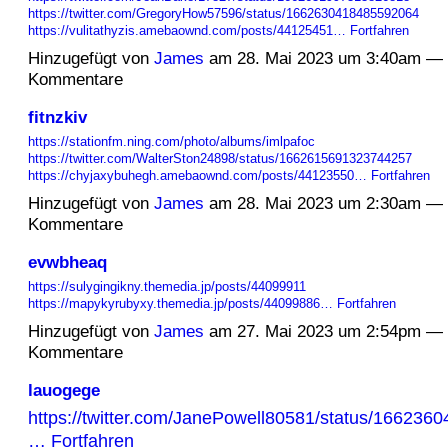
https://twitter.com/GregoryHow57596/status/1662630418485592064
https://vulitathyzis.amebaownd.com/posts/44125451…
Fortfahren
Hinzugefügt von
James
am 28. Mai 2023 um 3:40am — 
Kommentare
fitnzkiv
https://stationfm.ning.com/photo/albums/imlpafoc
https://twitter.com/WalterSton24898/status/1662615691323744257
https://chyjaxybuhegh.amebaownd.com/posts/44123550…
Fortfahren
Hinzugefügt von
James
am 28. Mai 2023 um 2:30am — 
Kommentare
evwbheaq
https://sulygingikny.themedia.jp/posts/44099911
https://mapykyrubyxy.themedia.jp/posts/44099886…
Fortfahren
Hinzugefügt von
James
am 27. Mai 2023 um 2:54pm — 
Kommentare
lauogege
https://twitter.com/JanePowell80581/status/16623
…
Fortfahren