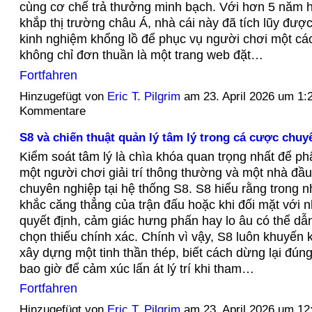
cùng cơ chế trả thưởng minh bạch. Với hơn 5 năm h
khắp thị trường châu Á, nhà cái này đã tích lũy đượ
kinh nghiệm khổng lồ để phục vụ người chơi một các
không chỉ đơn thuần là một trang web đặt…
Fortfahren
Hinzugefügt von
Eric T. Pilgrim
am 23. April 2026 um 1
Kommentare
S8 và chiến thuật quản lý tâm lý trong cá cược chuy
Kiểm soát tâm lý là chìa khóa quan trọng nhất để ph
một người chơi giải trí thông thường và một nhà đầ
chuyên nghiệp tại hệ thống S8. S8 hiểu rằng trong
khắc căng thẳng của trận đấu hoặc khi đối mặt với 
quyết định, cảm giác hưng phấn hay lo âu có thể d
chọn thiếu chính xác. Chính vì vậy, S8 luôn khuyến k
xây dựng một tinh thần thép, biết cách dừng lại đún
bao giờ để cảm xúc lấn át lý trí khi tham…
Fortfahren
Hinzugefügt von
Eric T. Pilgrim
am 23. April 2026 um 1