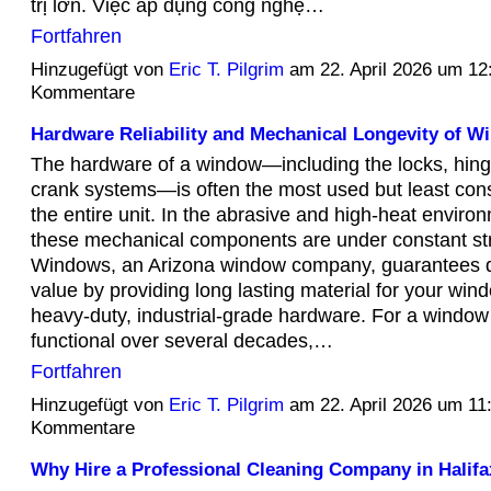
trị lớn. Việc áp dụng công nghệ…
Fortfahren
Hinzugefügt von
Eric T. Pilgrim
am 22. April 2026 um 1
Kommentare
Hardware Reliability and Mechanical Longevity of 
The hardware of a window—including the locks, hinge
crank systems—is often the most used but least cons
the entire unit. In the abrasive and high-heat enviro
these mechanical components are under constant str
Windows, an Arizona window company, guarantees q
value by providing long lasting material for your win
heavy-duty, industrial-grade hardware. For a window 
functional over several decades,…
Fortfahren
Hinzugefügt von
Eric T. Pilgrim
am 22. April 2026 um 1
Kommentare
Why Hire a Professional Cleaning Company in Halifa