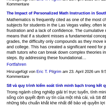
Kommentare
The Impact of Personalized Math Instruction in Sou
Mathematics is frequently cited as one of the most c
subjects for students in the Las Vegas valley, often l
frustration and a lack of confidence. The cumulative
means that if a student misses a fundamental concept
grades, the difficulty only compounds as they move i
and college. This has created a significant need for 
math tutors who can break down complex theories i
steps. By addressing these foundational…
Fortfahren
Hinzugefügt von
Eric T. Pilgrim
am 23. April 2026 um 9
Kommentare
S8 và quy trình kiểm soát tính minh bạch trong kết q
Trong ngành công nghiệp giải trí trực tuyến, tính min
sống còn quyết định uy tín của một nhà cái, và S8 đã
những tiêu chuẩn khắt khe nhất để bảo vệ quyền lợi