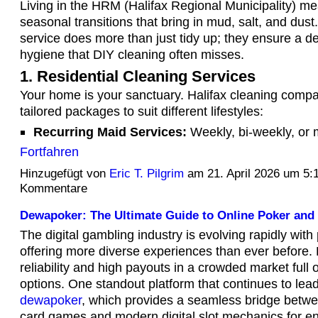
Living in the HRM (Halifax Regional Municipality) me
seasonal transitions that bring in mud, salt, and dust
service does more than just tidy up; they ensure a de
hygiene that DIY cleaning often misses.
1. Residential Cleaning Services
Your home is your sanctuary. Halifax cleaning compa
tailored packages to suit different lifestyles:
Recurring Maid Services:
Weekly, bi-weekly, or 
Fortfahren
Hinzugefügt von
Eric T. Pilgrim
am 21. April 2026 um 5
Kommentare
Dewapoker: The Ultimate Guide to Online Poker and 
The digital gambling industry is evolving rapidly with
offering more diverse experiences than ever before.
reliability and high payouts in a crowded market full 
options. One standout platform that continues to lead
dewapoker
, which provides a seamless bridge betwee
card games and modern digital slot mechanics for en