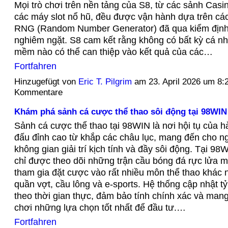
Mọi trò chơi trên nền tảng của S8, từ các sảnh Casin
các máy slot nổ hũ, đều được vận hành dựa trên các
RNG (Random Number Generator) đã qua kiểm định
nghiêm ngặt. S8 cam kết rằng không có bất kỳ cá n
mềm nào có thể can thiệp vào kết quả của các…
Fortfahren
Hinzugefügt von
Eric T. Pilgrim
am 23. April 2026 um 8
Kommentare
Khám phá sảnh cá cược thể thao sôi động tại 98WIN
Sảnh cá cược thể thao tại 98WIN là nơi hội tụ của h
đấu đỉnh cao từ khắp các châu lục, mang đến cho 
không gian giải trí kịch tính và đầy sôi động. Tại 9
chỉ được theo dõi những trận cầu bóng đá rực lửa m
tham gia đặt cược vào rất nhiều môn thể thao khác 
quần vợt, cầu lông và e-sports. Hệ thống cập nhật tỷ 
theo thời gian thực, đảm bảo tính chính xác và mang
chơi những lựa chọn tốt nhất để đầu tư.…
Fortfahren