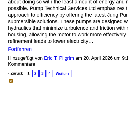
about doing so with the least amount of energy and
possible. Pump Technical Services Ltd emphasizes thi
approach to efficiency by offering the latest Jung P
submersible solutions. These pumps are designed wi
hydraulics that minimize turbulence and friction with
housing, allowing the motor to work more effectively.
refinement leads to lower electricity…
Fortfahren
Hinzugefügt von
Eric T. Pilgrim
am 20. April 2026 um 9
Kommentare
‹ Zurück
1
2
3
4
Weiter ›
© 2026 Erstellt von
Jochen und Susanne Janus
. Powered by