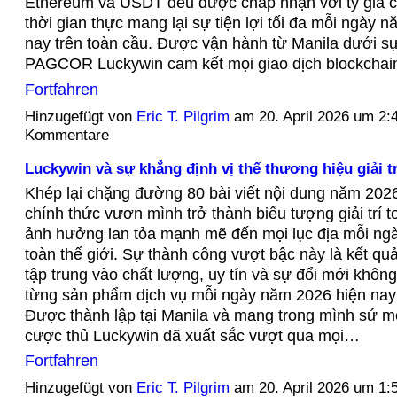
Ethereum và USDT đều được chấp nhận với tỷ giá c
thời gian thực mang lại sự tiện lợi tối đa mỗi ngày 
nay trên toàn cầu. Được vận hành từ Manila dưới s
PAGCOR Luckywin cam kết mọi giao dịch blockcha
Fortfahren
Hinzugefügt von
Eric T. Pilgrim
am 20. April 2026 um 2
Kommentare
Luckywin và sự khẳng định vị thế thương hiệu giải tr
Khép lại chặng đường 80 bài viết nội dung năm 202
chính thức vươn mình trở thành biểu tượng giải trí 
ảnh hưởng lan tỏa mạnh mẽ đến mọi lục địa mỗi ngà
toàn thế giới. Sự thành công vượt bậc này là kết qu
tập trung vào chất lượng, uy tín và sự đổi mới khôn
từng sản phẩm dịch vụ mỗi ngày năm 2026 hiện nay 
Được thành lập tại Manila và mang trong mình sứ 
cược thủ Luckywin đã xuất sắc vượt qua mọi…
Fortfahren
Hinzugefügt von
Eric T. Pilgrim
am 20. April 2026 um 1