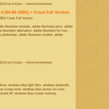
 2019 um 6:42pm — Keine Kommentare
.0 (64-86-32Bit) + Crack Full Version
2Bit) Crack Full Version
obe illustrator tutorials, adobe illustrator price, adobe
e illustrator alternative, adobe illustrator for mac,
 vs photoshop, adobe illustrator student, adobe
 2019 um 5:31pm — Keine Kommentare
river,
windows blue light filter
, windows bluetooth,
ue screen error, windows blue arrows on icons,
 turned off, windows blue screen memory