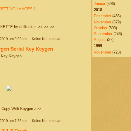
Januar
(596)
ETTING_IMAGES-1
2018
Dezember
(456)
November
(679)
KETTE by dellfucker ->>->>->>…
Oktober
(803)
September
(243)
 2019 um 9:03pm — Keine Kommentare
August
(37)
1999
gen Serial Key Keygen
November
(723)
l Key Keygen
 Copy With Keygen >>>…
 2019 um 7:33pm — Keine Kommentare
.3.1.3 Crack