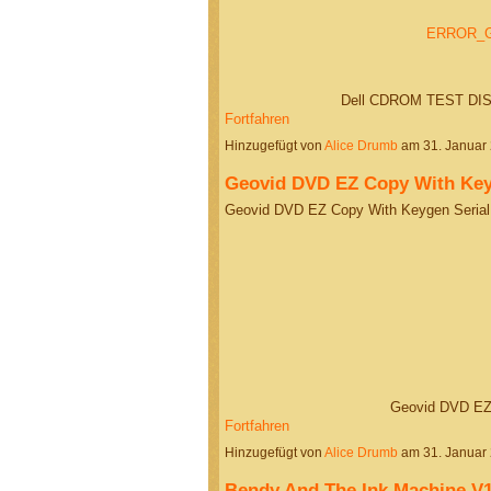
ERROR_G
Dell CDROM TEST DIS
Fortfahren
Hinzugefügt von
Alice Drumb
am 31. Januar
Geovid DVD EZ Copy With Key
Geovid DVD EZ Copy With Keygen Seria
Geovid DVD EZ
Fortfahren
Hinzugefügt von
Alice Drumb
am 31. Januar
Bendy And The Ink Machine V1