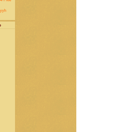
gyyh
e