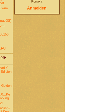
Korsika
pdf
Anmelden
 Exam
(macOS)
Arm
203156
.RU
log-
idad Y
 Edicion
s Golden
.0...Ke
orking
od
nglish)
4 Free