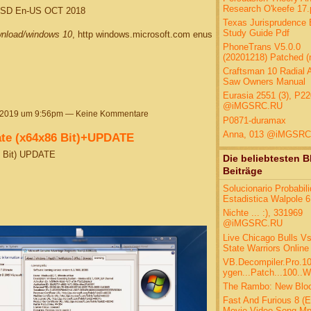
Research O'keefe 17.
ESD En-US OCT 2018
Texas Jurisprudence
Study Guide Pdf
ownload/windows 10
, http windows.microsoft.com enus
PhoneTrans V5.0.0
(20201218) Patched 
Craftsman 10 Radial 
Saw Owners Manual
Eurasia 2551 (3), P2
@iMGSRC.RU
 2019 um 9:56pm — Keine Kommentare
P0871-duramax
Anna, 013 @iMGSRC
te (x64x86 Bit)+UPDATE
 Bit) UPDATE
Die beliebtesten B
Beiträge
Solucionario Probabil
Estadistica Walpole 6
Nichte ... :), 331969
@iMGSRC.RU
Live Chicago Bulls V
State Warriors Online
VB.Decompiler.Pro.10
ygen...Patch...100..W
The Rambo: New Blo
Fast And Furious 8 (E
Movie Video Song Mp