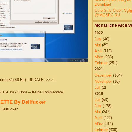
Download
Cute Girls Club!, Vgf
@iMGSRC.RU
Monatliche Archiv
2022
Juni
(46)
Mai
(89)
April
(113)
März
(238)
Februar
(251)
2021
Dezember
(164)
ate (x64x86 Bit)+UPDATE ->>>…
November
(10)
Juli
(2)
 2019 um 9:50pm — Keine Kommentare
2019
Juli
(53)
TTE By Dellfucker
Juni
(178)
ellfucker
Mai
(342)
April
(422)
März
(314)
Februar
(330)