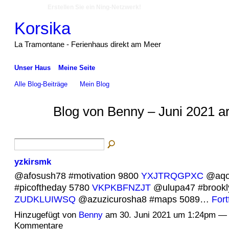
Erstellen Sie ein Ning-Netzwerk!
Korsika
La Tramontane - Ferienhaus direkt am Meer
Unser Haus
Meine Seite
Alle Blog-Beiträge
Mein Blog
Blog von Benny – Juni 2021 a
yzkirsmk
@afosush78 #motivation 9800
YXJTRQGPXC
@aqoq
#picoftheday 5780
VKPKBFNZJT
@ulupa47 #brookl
ZUDKLUIWSQ
@azuzicurosha8 #maps 5089…
Fort
Hinzugefügt von
Benny
am 30. Juni 2021 um 1:24pm — 
Kommentare