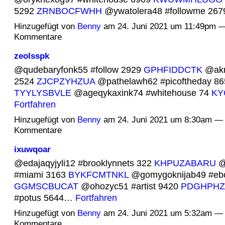
5292
ZRNBOCFWHH
@ywatolera48 #followme 26
Hinzugefügt von
Benny
am 24. Juni 2021 um 11:49pm —
Kommentare
zeolsspk
@qudebaryfonk55 #follow 2929
GPHFIDDCTK
@aknu
2524
ZJCPZYHZUA
@pathelawh62 #picoftheday 86
TYYLYSBVLE
@ageqykaxink74 #whitehouse 74
KY
Fortfahren
Hinzugefügt von
Benny
am 24. Juni 2021 um 8:30am — 
Kommentare
ixuwqoar
@edajaqyjyli12 #brooklynnets 322
KHPUZABARU
@
#miami 3163
BYKFCMTNKL
@gomygoknijab49 #eb
GGMSCBUCAT
@ohozyc51 #artist 9420
PDGHPHZ
#potus 5644…
Fortfahren
Hinzugefügt von
Benny
am 24. Juni 2021 um 5:32am — 
Kommentare