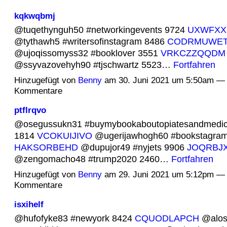
kqkwqbmj
@tuqethynguh50 #networkingevents 9724
UXWFXX
@tythawh5 #writersofinstagram 8486
CODRMUWE
@ujoqissomyss32 #booklover 3551
VRKCZZQQDM
@ssyvazovehyh90 #tjschwartz 5523…
Fortfahren
Hinzugefügt von
Benny
am 30. Juni 2021 um 5:50am — 
Kommentare
ptflrqvo
@osegussukn31 #buymybookaboutopiatesandmedic
1814
VCOKUIJIVO
@ugerijawhogh60 #bookstagram
HAKSORBEHD
@dupujor49 #nyjets 9906
JOQRBJ
@zengomacho48 #trump2020 2460…
Fortfahren
Hinzugefügt von
Benny
am 29. Juni 2021 um 5:12pm — 
Kommentare
isxihelf
@hufofyke83 #newyork 8424
CQUODLAPCH
@alos