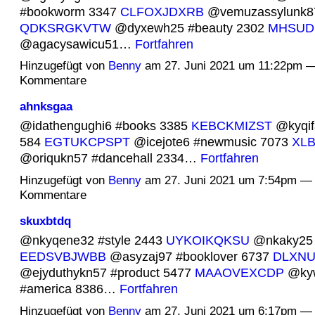
#bookworm 3347
CLFOXJDXRB
@vemuzassylunk87
QDKSRGKVTW
@dyxewh25 #beauty 2302
MHSUD
@agacysawicu51…
Fortfahren
Hinzugefügt von
Benny
am 27. Juni 2021 um 11:22pm —
Kommentare
ahnksgaa
@idathengughi6 #books 3385
KEBCKMIZST
@kyqifa
584
EGTUKCPSPT
@icejote6 #newmusic 7073
XL
@oriqukn57 #dancehall 2334…
Fortfahren
Hinzugefügt von
Benny
am 27. Juni 2021 um 7:54pm — 
Kommentare
skuxbtdq
@nkyqene32 #style 2443
UYKOIKQKSU
@nkaky25 
EEDSVBJWBB
@asyzaj97 #booklover 6737
DLXNU
@ejyduthykn57 #product 5477
MAAOVEXCDP
@kyw
#america 8386…
Fortfahren
Hinzugefügt von
Benny
am 27. Juni 2021 um 6:17pm — 