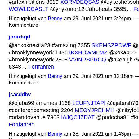
#artexhibitions 8019
XORVDEQSAS
@qykeshessoh9
WOWLDCASLT
@ynyzunor12 #afrobeats 3595…
Fo
Hinzugefügt von
Benny
am 29. Juni 2021 um 3:24pm — 
Kommentare
jpraxkqd
@ankoknexita23 #amazing 7355
SKEMSZPOWF
@p
#brooklynnewyork 1436
IKXHDWMLMZ
@xokapu0
#brooklynnewyork 2808
VVINRSPRCQ
@nkenigh75 
6343…
Fortfahren
Hinzugefügt von
Benny
am 29. Juni 2021 um 12:18am 
Kommentare
jcacddhv
@ojaba99 #memes 1168
LEUFNJTAPI
@ajabash70
#conferencemeeting 2204
MEGYJREHMH
@nibyfo
#orlandovenue 7803
IAJQCJZDAT
@pudocha81 #kn
Fortfahren
Hinzugefügt von
Benny
am 28. Juni 2021 um 1:43pm — 