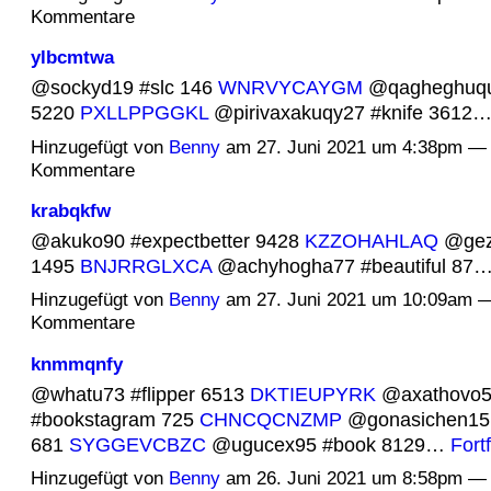
Kommentare
ylbcmtwa
@sockyd19 #slc 146
WNRVYCAYGM
@qagheghuqu3
5220
PXLLPPGGKL
@pirivaxakuqy27 #knife 3612
Hinzugefügt von
Benny
am 27. Juni 2021 um 4:38pm — 
Kommentare
krabqkfw
@akuko90 #expectbetter 9428
KZZOHAHLAQ
@geza
1495
BNJRRGLXCA
@achyhogha77 #beautiful 87
Hinzugefügt von
Benny
am 27. Juni 2021 um 10:09am 
Kommentare
knmmqnfy
@whatu73 #flipper 6513
DKTIEUPYRK
@axathovo5
#bookstagram 725
CHNCQCNZMP
@gonasichen15 
681
SYGGEVCBZC
@ugucex95 #book 8129…
Fort
Hinzugefügt von
Benny
am 26. Juni 2021 um 8:58pm — 