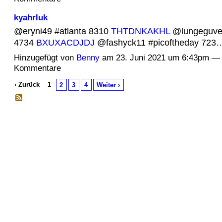
kyahrluk
@eryni49 #atlanta 8310
THTDNKAKHL
@lungeguve
4734
BXUXACDJDJ
@fashyck11 #picoftheday 72
Hinzugefügt von
Benny
am 23. Juni 2021 um 6:43pm — 
Kommentare
‹ Zurück
1
2
3
4
Weiter ›
© 2026 Erstellt von
Jochen und Susanne Janus
. Powered by