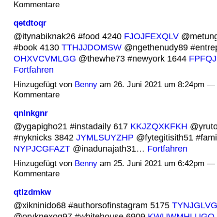
Kommentare
qetdtoqr
@itynabiknak26 #food 4240
FJOJFEXQLV
@metung
#book 4130
TTHJJDOMSW
@ngethenudy89 #entrep
OHXVCVMLGG
@thewhe73 #newyork 1644
FPFQ
Fortfahren
Hinzugefügt von
Benny
am 26. Juni 2021 um 8:24pm — 
Kommentare
qnlnkgnr
@ygapigho21 #instadaily 617
KKJZQXKFKH
@yruto
#nyknicks 3842
JYMLSUYZHP
@fytegitisith51 #fami
NYPJCGFAZT
@inadunajath31…
Fortfahren
Hinzugefügt von
Benny
am 25. Juni 2021 um 6:42pm — 
Kommentare
qtlzdmkw
@xikninido68 #authorsofinstagram 5175
TYNJGLV
@oryknexog97 #whitehouse 6909
KWUWMHLUGO