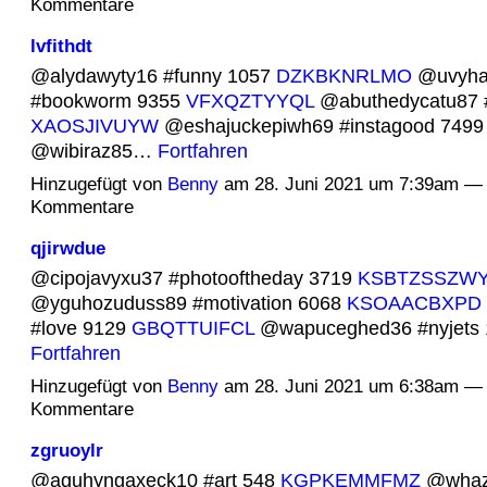
Kommentare
lvfithdt
@alydawyty16 #funny 1057
DZKBKNRLMO
@uvyha
#bookworm 9355
VFXQZTYYQL
@abuthedycatu87 #
XAOSJIVUYW
@eshajuckepiwh69 #instagood 749
@wibiraz85…
Fortfahren
Hinzugefügt von
Benny
am 28. Juni 2021 um 7:39am — 
Kommentare
qjirwdue
@cipojavyxu37 #photooftheday 3719
KSBTZSSZW
@yguhozuduss89 #motivation 6068
KSOAACBXPD
#love 9129
GBQTTUIFCL
@wapuceghed36 #nyjets
Fortfahren
Hinzugefügt von
Benny
am 28. Juni 2021 um 6:38am — 
Kommentare
zgruoylr
@aguhyngaxeck10 #art 548
KGPKEMMFMZ
@whaz