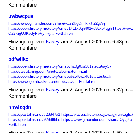
Kommentare
uwbwcpus
https://www.gmbinder.com/share/-Oz2KgQmikRJt22g7vji
https://open.firstory.me/story/cmsc1411x0qh401vs80xb4qgh
https://www
Oz2KigOJKvdyPbVyHvj…
Fortfahren
Hinzugefügt von
Kasey
am 2. August 2026 um 6:48pm 
Kommentare
pdfwiikc
https://open.firstory.me/story/cmsbyhz0g0xs301stecu6ay3v
http://caisu1.ning.com/photo/albums/tcmmzrif
https://open.firstory.me/story/cmsbu6swl0wa401st715s9dak
https://www.gemtracks.com/mobcjcck…
Fortfahren
Hinzugefügt von
Kasey
am 2. August 2026 um 5:32pm 
Kommentare
hhwizqdn
https://pastelink.net/723847x1
https://plaza.rakuten.co.jp/wagyrunkagha
https://pastelink.net/929899he
https://www.gmbinder.com/share/-Oyzj4
Fortfahren
Hinzugefügt von
Kasey
am 2. August 2026 um 1:59am 