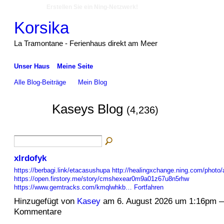
Erstellen Sie ein Ning-Netzwerk!
Korsika
La Tramontane - Ferienhaus direkt am Meer
Unser Haus
Meine Seite
Alle Blog-Beiträge
Mein Blog
Kaseys Blog
(4,236)
xlrdofyk
https://berbagi.link/etacasushupa
http://healingxchange.ning.com/photo
https://open.firstory.me/story/cmshexear0m9a01z67u8n5rhw
https://www.gemtracks.com/kmqlwhkb…
Fortfahren
Hinzugefügt von
Kasey
am 6. August 2026 um 1:16pm 
Kommentare