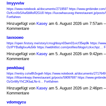
lmyyvvlw
https://www.notebook.ai/documents/2719597
https://www.gmbinder.com/
OzKcnXbSAw5bMoR2GU0
https://luxowhaxuxeg.therestaurant.jp/post
Fortfahren
Hinzugefügt von
Kasey
am 6. August 2026 um 7:57am 
Kommentare
lavxooeo
https://open.firstory.me/story/cmsghboyn03wm01vicf35ep9k
https://www
OzIPYBa9gIixu4u5i6r
https://webhitlist.com/profiles/blogs/czkxchpz…
F
Hinzugefügt von
Kasey
am 5. August 2026 um 9:42pm 
Kommentare
pewkbauj
https://rentry.co/w8h3vgwh
https://www.notebook.ai/documents/2717649
https://ifitavinkepy.therestaurant.jp/posts/59097697
https://www.gmbinde
OzGnWyYhC2KbaLNv-ti…
Fortfahren
Hinzugefügt von
Kasey
am 5. August 2026 um 2:46pm 
Kommentare
vdomqycu