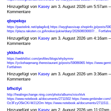
Hinzugefügt von
Kasey
am 3. August 2026 um 5:57am 
Kommentare
qbspekqu
https://pastelink.net/qdag4xdj
https://iwyghassisap.shopinfo.jp/posts/5
https://plaza.rakuten.co.jp/knokecijukiw/diary/202608030007/…
Fortfahr
Hinzugefügt von
Kasey
am 3. August 2026 um 4:16am 
Kommentare
ykkbufis
https://webhitlist.com/profiles/blogs/ehybymnv
https://yckehaqenang.therestaurant.jp/posts/59086965
https://www.gem
Fortfahren
Hinzugefügt von
Kasey
am 3. August 2026 um 3:36am 
Kommentare
bfhctlyi
http://healingxchange.ning.com/photo/albums/xisxhtvk
https://www.notebook.ai/documents/2711502
https://www.gmbinder.com/
Oz3FzyO5kCKl-WJ12Om
https://www.notebook.ai/documents/2711511
Hinzugefügt von
Kasey
am 2. August 2026 um 11:07pm