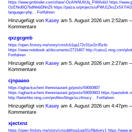
https://www.gmbinder.com/share/-OzAHrNUItUq_PiMAobU
https://www.
OzENrd0Q7bdWebDNnZ6
https://paiza.io/projects/uPWU1ZksZx5X7IA
language=php…
Fortfahren
Hinzugefügt von
Kasey
am 5. August 2026 um 2:52am 
Kommentare
qxzgcgmb
https://open.firstory.me/story/cmsfcb1qa172c01ur2rr35z4c
https://www.notebook.ai/documents/2715407
http://caisu1.ning.com/p
Fortfahren
Hinzugefügt von
Kasey
am 5. August 2026 um 2:27am 
Kommentare
cjnpaaso
https://aghackucheni.therestaurant.jp/posts/59093807
https://aghackucheni.therestaurant.jp/posts/59093803
https://pastelink.
http://beterhbo.ning.com/profiles/blogs/sczfmucy…
Fortfahren
Hinzugefügt von
Kasey
am 4. August 2026 um 4:47pm 
Kommentare
xjectxnz
https://open.firstory.me/story/cmsddrhoa1oqr01xf9jdyery1
https://www.g