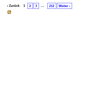
‹ Zurück
1
…
2
3
212
Weiter ›
© 2026 Erstellt von
Jochen und Susanne Janus
. Powered by