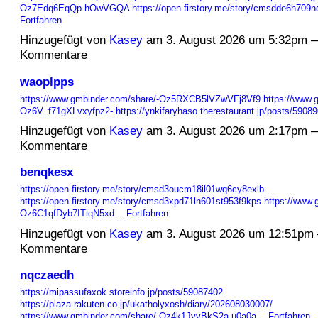
Oz7Edq6EqQp-hOwVGQA
https://open.firstory.me/story/cmsdde6h70
Fortfahren
Hinzugefügt von
Kasey
am 3. August 2026 um 5:32pm 
Kommentare
waoplpps
https://www.gmbinder.com/share/-Oz5RXCB5lVZwVFj8Vf9
https://www.
Oz6V_f71gXLvxyfpz2-
https://ynkifaryhaso.therestaurant.jp/posts/590
Hinzugefügt von
Kasey
am 3. August 2026 um 2:17pm 
Kommentare
benqkesx
https://open.firstory.me/story/cmsd3oucm18il01wq6cy8exlb
https://open.firstory.me/story/cmsd3xpd71ln601st953f9kps
https://www.
Oz6C1qfDyb7ITiqN5xd…
Fortfahren
Hinzugefügt von
Kasey
am 3. August 2026 um 12:51pm
Kommentare
nqczaedh
https://mipassufaxok.storeinfo.jp/posts/59087402
https://plaza.rakuten.co.jp/ukatholyxosh/diary/202608030007/
https://www.gmbinder.com/share/-Oz4k1JyyBkS2a-u0a0a…
Fortfahren