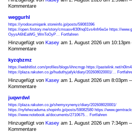
Kommentare
weggurhl
https://yrodoxumiqank.storeinfo.jp/posts/59083396
https://open.firstory.me/story/cmsasv4l30fnq01vs4nfr6w1e
https://www.
OyysA6hEaWG_WmToOyP…
Fortfahren
Hinzugefügt von
Kasey
am 1. August 2026 um 10:13pm
Kommentare
kyzqbzmz
https://webhitlist.com/profiles/blogs/iihncmgp
https://pastelink.net/n0lm
https://plaza.rakuten.co.jp/huduthyjafyk/diary/202608020001/…
Fortfahr
Hinzugefügt von
Kasey
am 1. August 2026 um 8:03pm 
Kommentare
juqwrdwl
https://plaza.rakuten.co.jp/shemyxynenyz/diary/202608020001/
https://nyfehezaduma.shopinfo.jp/posts/59082580
https://www.gemtracks
https://www.notebook.ai/documents/2710675…
Fortfahren
Hinzugefügt von
Kasey
am 1. August 2026 um 7:34pm 
Kommentare