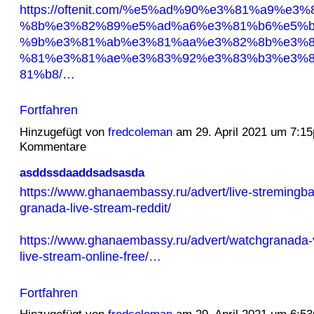
https://oftenit.com/%e5%ad%90%e3%81%a9%e3
%8b%e3%82%89%e5%ad%a6%e3%81%b6%e5%b
%9b%e3%81%ab%e3%81%aa%e3%82%8b%e3%8
%81%e3%81%ae%e3%83%92%e3%83%b3%e3%8
81%b8/…
Fortfahren
Hinzugefügt von
fredcoleman
am 29. April 2021 um 7:1
Kommentare
asddssdaaddsadsasda
https://www.ghanaembassy.ru/advert/live-stremingba
granada-live-stream-reddit/
https://www.ghanaembassy.ru/advert/watchgranada-
live-stream-online-free/…
Fortfahren