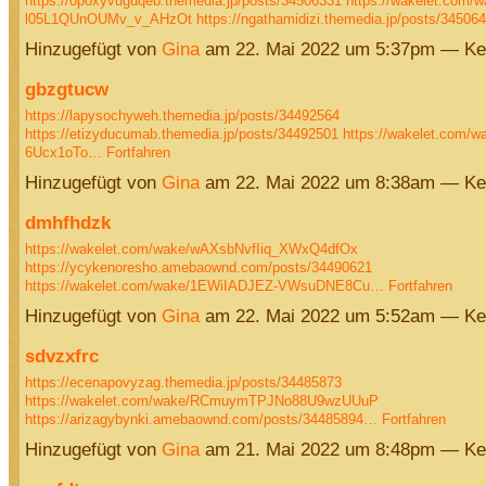
https://opoxyvuguqeb.themedia.jp/posts/34506331
https://wakelet.com/w
l05L1QUnOUMv_v_AHzOt
https://ngathamidizi.themedia.jp/posts/3450
Hinzugefügt von
Gina
am 22. Mai 2022 um 5:37pm — Ke
gbzgtucw
https://lapysochyweh.themedia.jp/posts/34492564
https://etizyducumab.themedia.jp/posts/34492501
https://wakelet.com/w
6Ucx1oTo…
Fortfahren
Hinzugefügt von
Gina
am 22. Mai 2022 um 8:38am — Ke
dmhfhdzk
https://wakelet.com/wake/wAXsbNvfIiq_XWxQ4dfOx
https://ycykenoresho.amebaownd.com/posts/34490621
https://wakelet.com/wake/1EWiIADJEZ-VWsuDNE8Cu…
Fortfahren
Hinzugefügt von
Gina
am 22. Mai 2022 um 5:52am — Ke
sdvzxfrc
https://ecenapovyzag.themedia.jp/posts/34485873
https://wakelet.com/wake/RCmuymTPJNo88U9wzUUuP
https://arizagybynki.amebaownd.com/posts/34485894…
Fortfahren
Hinzugefügt von
Gina
am 21. Mai 2022 um 8:48pm — Ke