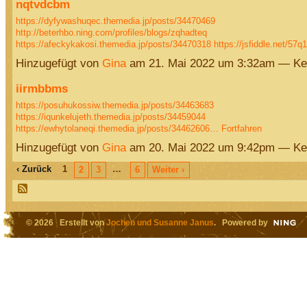
nqtvdcbm
https://dyfywashuqec.themedia.jp/posts/34470469
http://beterhbo.ning.com/profiles/blogs/zqhadteq
https://afeckykakosi.themedia.jp/posts/34470318
https://jsfiddle.net/57
Hinzugefügt von
Gina
am 21. Mai 2022 um 3:32am — Ke
iirmbbms
https://posuhukossiw.themedia.jp/posts/34463683
https://iqunkelujeth.themedia.jp/posts/34459044
https://ewhytolaneqi.themedia.jp/posts/34462606…
Fortfahren
Hinzugefügt von
Gina
am 20. Mai 2022 um 9:42pm — Ke
‹ Zurück
1
…
2
3
6
Weiter ›
© 2026 Erstellt von
Jochen und Susanne Janus
. Powered by