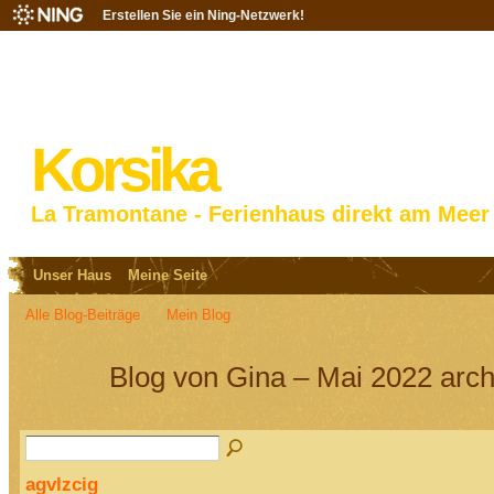
Erstellen Sie ein Ning-Netzwerk!
Korsika
La Tramontane - Ferienhaus direkt am Meer
Unser Haus
Meine Seite
Alle Blog-Beiträge
Mein Blog
Blog von Gina – Mai 2022 arch
agvlzcig