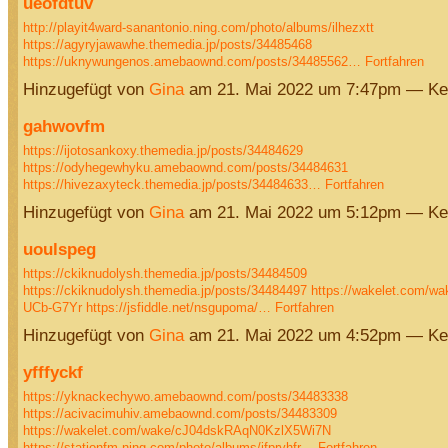
ueofdtuv
http://playit4ward-sanantonio.ning.com/photo/albums/ilhezxtt
https://agyryjawawhe.themedia.jp/posts/34485468
https://uknywungenos.amebaownd.com/posts/34485562…
Fortfahren
Hinzugefügt von
Gina
am 21. Mai 2022 um 7:47pm — Ke
gahwovfm
https://ijotosankoxy.themedia.jp/posts/34484629
https://odyhegewhyku.amebaownd.com/posts/34484631
https://hivezaxyteck.themedia.jp/posts/34484633…
Fortfahren
Hinzugefügt von
Gina
am 21. Mai 2022 um 5:12pm — Ke
uoulspeg
https://ckiknudolysh.themedia.jp/posts/34484509
https://ckiknudolysh.themedia.jp/posts/34484497
https://wakelet.com/
UCb-G7Yr
https://jsfiddle.net/nsgupoma/…
Fortfahren
Hinzugefügt von
Gina
am 21. Mai 2022 um 4:52pm — Ke
yfffyckf
https://yknackechywo.amebaownd.com/posts/34483338
https://acivacimuhiv.amebaownd.com/posts/34483309
https://wakelet.com/wake/cJ04dskRAqN0KzlX5Wi7N
https://stationfm.ning.com/photo/albums/jfpryhfr…
Fortfahren