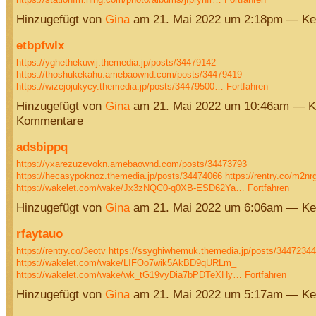
Hinzugefügt von
Gina
am 21. Mai 2022 um 2:18pm — Ke
etbpfwlx
https://yghethekuwij.themedia.jp/posts/34479142
https://thoshukekahu.amebaownd.com/posts/34479419
https://wizejojukycy.themedia.jp/posts/34479500…
Fortfahren
Hinzugefügt von
Gina
am 21. Mai 2022 um 10:46am — K
Kommentare
adsbippq
https://yxarezuzevokn.amebaownd.com/posts/34473793
https://hecasypoknoz.themedia.jp/posts/34474066
https://rentry.co/m2nr
https://wakelet.com/wake/Jx3zNQC0-q0XB-ESD62Ya…
Fortfahren
Hinzugefügt von
Gina
am 21. Mai 2022 um 6:06am — Ke
rfaytauo
https://rentry.co/3eotv
https://ssyghiwhemuk.themedia.jp/posts/34472344
https://wakelet.com/wake/LIFOo7wik5AkBD9qURLm_
https://wakelet.com/wake/wk_tG19vyDia7bPDTeXHy…
Fortfahren
Hinzugefügt von
Gina
am 21. Mai 2022 um 5:17am — Ke