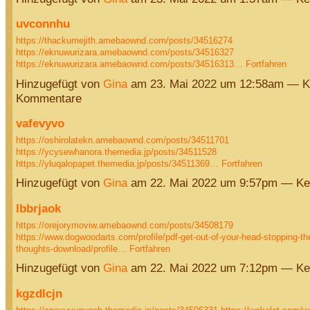
uvconnhu
https://thackumejith.amebaownd.com/posts/34516274
https://eknuwurizara.amebaownd.com/posts/34516327
https://eknuwurizara.amebaownd.com/posts/34516313…
Fortfahren
Hinzugefügt von
Gina
am 23. Mai 2022 um 12:58am — K
Kommentare
vafevyvo
https://oshirolatekn.amebaownd.com/posts/34511701
https://ycysewhanora.themedia.jp/posts/34511528
https://yluqalopapet.themedia.jp/posts/34511369…
Fortfahren
Hinzugefügt von
Gina
am 22. Mai 2022 um 9:57pm — Ke
lbbrjaok
https://orejorymoviw.amebaownd.com/posts/34508179
https://www.dogwoodarts.com/profile/pdf-get-out-of-your-head-stopping-the-
thoughts-download/profile…
Fortfahren
Hinzugefügt von
Gina
am 22. Mai 2022 um 7:12pm — Ke
kgzdlcjn