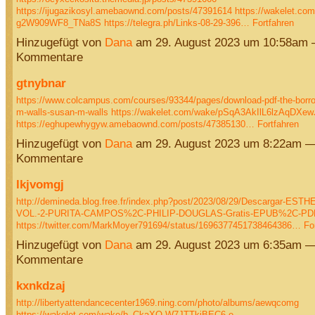
https://ijugazikosyl.amebaownd.com/posts/47391614
https://wakelet.com
g2W909WF8_TNa8S
https://telegra.ph/Links-08-29-396…
Fortfahren
Hinzugefügt von
Dana
am 29. August 2023 um 10:58am 
Kommentare
gtnybnar
https://www.colcampus.com/courses/93344/pages/download-pdf-the-borr
m-walls-susan-m-walls
https://wakelet.com/wake/pSqA3AkIlL6lzAqDXew
https://eghupewhygyw.amebaownd.com/posts/47385130…
Fortfahren
Hinzugefügt von
Dana
am 29. August 2023 um 8:22am —
Kommentare
lkjvomgj
http://demineda.blog.free.fr/index.php?post/2023/08/29/Descargar-ES
VOL.-2-PURITA-CAMPOS%2C-PHILIP-DOUGLAS-Gratis-EPUB%2C-PD
https://twitter.com/MarkMoyer791694/status/1696377451738464386…
Fo
Hinzugefügt von
Dana
am 29. August 2023 um 6:35am —
Kommentare
kxnkdzaj
http://libertyattendancecenter1969.ning.com/photo/albums/aewqcomg
https://wakelet.com/wake/b_CkaXQ-W7JTTkiBEC6-e