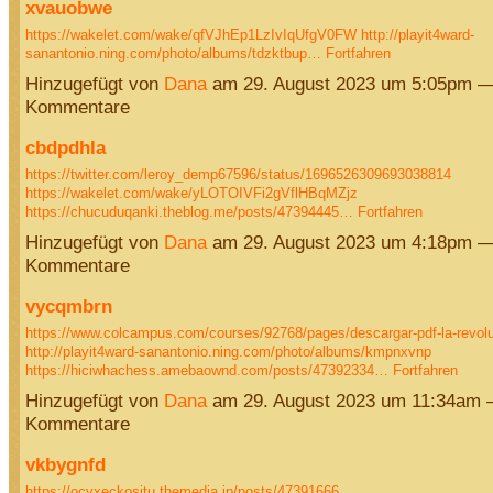
xvauobwe
https://wakelet.com/wake/qfVJhEp1LzIvIqUfgV0FW
http://playit4ward-
sanantonio.ning.com/photo/albums/tdzktbup…
Fortfahren
Hinzugefügt von
Dana
am 29. August 2023 um 5:05pm —
Kommentare
cbdpdhla
https://twitter.com/leroy_demp67596/status/1696526309693038814
https://wakelet.com/wake/yLOTOIVFi2gVflHBqMZjz
https://chucuduqanki.theblog.me/posts/47394445…
Fortfahren
Hinzugefügt von
Dana
am 29. August 2023 um 4:18pm —
Kommentare
vycqmbrn
https://www.colcampus.com/courses/92768/pages/descargar-pdf-la-revolu
http://playit4ward-sanantonio.ning.com/photo/albums/kmpnxvnp
https://hiciwhachess.amebaownd.com/posts/47392334…
Fortfahren
Hinzugefügt von
Dana
am 29. August 2023 um 11:34am 
Kommentare
vkbygnfd
https://ocyxeckositu.themedia.jp/posts/47391666