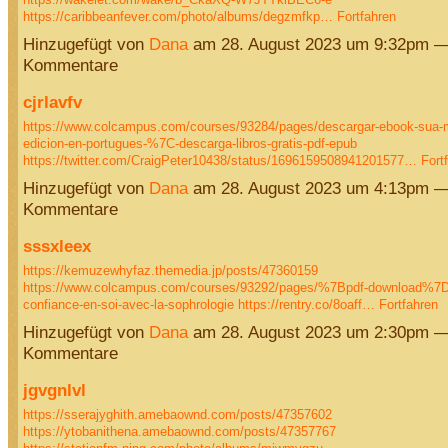
https://caribbeanfever.com/photo/albums/degzmfkp…
Fortfahren
Hinzugefügt von
Dana
am 28. August 2023 um 9:32pm —
Kommentare
cjrlavfv
https://www.colcampus.com/courses/93284/pages/descargar-ebook-sua-
edicion-en-portugues-%7C-descarga-libros-gratis-pdf-epub
https://twitter.com/CraigPeter10438/status/1696159508941201577…
Fort
Hinzugefügt von
Dana
am 28. August 2023 um 4:13pm —
Kommentare
sssxleex
https://kemuzewhyfaz.themedia.jp/posts/47360159
https://www.colcampus.com/courses/93292/pages/%7Bpdf-download%7D-
confiance-en-soi-avec-la-sophrologie
https://rentry.co/8oaff…
Fortfahren
Hinzugefügt von
Dana
am 28. August 2023 um 2:30pm —
Kommentare
jgvgnlvl
https://sserajyghith.amebaownd.com/posts/47357602
https://ytobanithena.amebaownd.com/posts/47357767