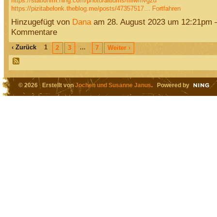
https://stationfm.ning.com/photo/albums/miwmvgzu
https://pizitabelonk.theblog.me/posts/47357517…
Fortfahren
Hinzugefügt von
Dana
am 28. August 2023 um 12:21pm 
Kommentare
‹ Zurück
1
…
2
3
7
Weiter ›
© 2026 Erstellt von
Jochen und Susanne Janus
. Powered by