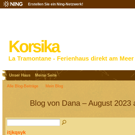
Erstellen Sie ein Ning-Netzwerk!
Korsika
La Tramontane - Ferienhaus direkt am Meer
Unser Haus
Meine Seite
Alle Blog-Beiträge
Mein Blog
Blog von Dana – August 2023 
itjkqsyk