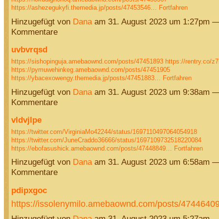
https://ashezegukyfi.themedia.jp/posts/47453546…
Fortfahren
Hinzugefügt von
Dana
am 31. August 2023 um 1:27pm —
Kommentare
uvbvrqsd
https://sishopinguja.amebaownd.com/posts/47451893
https://rentry.co/z
https://pymuwehinkeg.amebaownd.com/posts/47451905
https://ybacexowengy.themedia.jp/posts/47451883…
Fortfahren
Hinzugefügt von
Dana
am 31. August 2023 um 9:38am —
Kommentare
vldvjlpe
https://twitter.com/VirginiaMo42244/status/1697110497064054918
https://twitter.com/JuneCraddo36666/status/1697109732518220084
https://ebofasushick.amebaownd.com/posts/47448849…
Fortfahren
Hinzugefügt von
Dana
am 31. August 2023 um 6:58am —
Kommentare
pdipxgoc
https://issolenymilo.amebaownd.com/posts/474464
Hinzugefügt von
Dana
am 31. August 2023 um 5:27am —