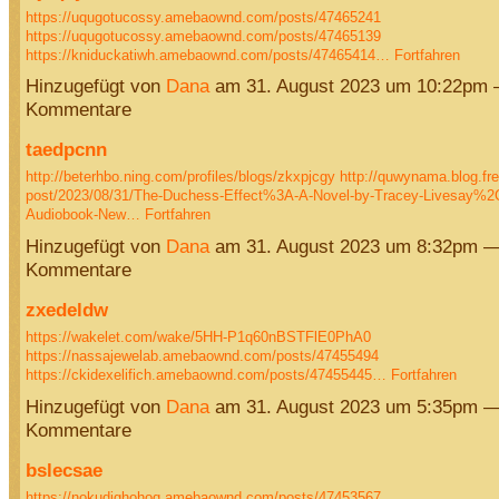
https://uqugotucossy.amebaownd.com/posts/47465241
https://uqugotucossy.amebaownd.com/posts/47465139
https://kniduckatiwh.amebaownd.com/posts/47465414…
Fortfahren
Hinzugefügt von
Dana
am 31. August 2023 um 10:22pm 
Kommentare
taedpcnn
http://beterhbo.ning.com/profiles/blogs/zkxpjcgy
http://quwynama.blog.fre
post/2023/08/31/The-Duchess-Effect%3A-A-Novel-by-Tracey-Livesay%2C
Audiobook-New…
Fortfahren
Hinzugefügt von
Dana
am 31. August 2023 um 8:32pm —
Kommentare
zxedeldw
https://wakelet.com/wake/5HH-P1q60nBSTFlE0PhA0
https://nassajewelab.amebaownd.com/posts/47455494
https://ckidexelifich.amebaownd.com/posts/47455445…
Fortfahren
Hinzugefügt von
Dana
am 31. August 2023 um 5:35pm —
Kommentare
bslecsae
https://nokudighohoq.amebaownd.com/posts/47453567