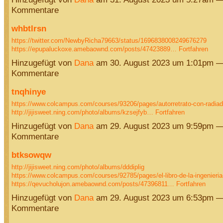
Kommentare
whbtlrsn
https://twitter.com/NewbyRicha79663/status/1696838008249676279
https://epupaluckoxe.amebaownd.com/posts/47423889…
Fortfahren
Hinzugefügt von
Dana
am 30. August 2023 um 1:01pm —
Kommentare
tnqhinye
https://www.colcampus.com/courses/93206/pages/autorretrato-con-radiado
http://jijisweet.ning.com/photo/albums/kzsejfyb…
Fortfahren
Hinzugefügt von
Dana
am 29. August 2023 um 9:59pm —
Kommentare
btksowqw
http://jijisweet.ning.com/photo/albums/dddiplig
https://www.colcampus.com/courses/92785/pages/el-libro-de-la-ingenieria-
https://qevucholujon.amebaownd.com/posts/47396811…
Fortfahren
Hinzugefügt von
Dana
am 29. August 2023 um 6:53pm —
Kommentare