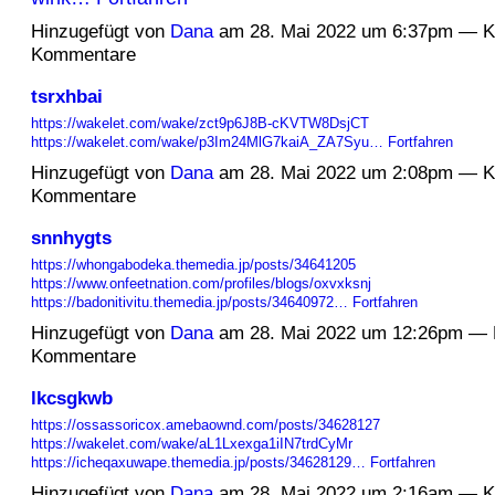
Hinzugefügt von
Dana
am 28. Mai 2022 um 6:37pm — K
Kommentare
tsrxhbai
https://wakelet.com/wake/zct9p6J8B-cKVTW8DsjCT
https://wakelet.com/wake/p3Im24MlG7kaiA_ZA7Syu…
Fortfahren
Hinzugefügt von
Dana
am 28. Mai 2022 um 2:08pm — K
Kommentare
snnhygts
https://whongabodeka.themedia.jp/posts/34641205
https://www.onfeetnation.com/profiles/blogs/oxvxksnj
https://badonitivitu.themedia.jp/posts/34640972…
Fortfahren
Hinzugefügt von
Dana
am 28. Mai 2022 um 12:26pm — 
Kommentare
lkcsgkwb
https://ossassoricox.amebaownd.com/posts/34628127
https://wakelet.com/wake/aL1Lxexga1iIN7trdCyMr
https://icheqaxuwape.themedia.jp/posts/34628129…
Fortfahren
Hinzugefügt von
Dana
am 28. Mai 2022 um 2:16am — K