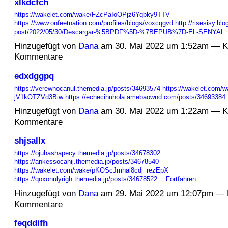
xlkdcfch
https://wakelet.com/wake/FZcPaIoOPjz6Yqbky9TTV
https://www.onfeetnation.com/profiles/blogs/voxcqgvd
http://risesisy.blo
post/2022/05/30/Descargar-%5BPDF%5D-%7BEPUB%7D-EL-SENYAL
Hinzugefügt von
Dana
am 30. Mai 2022 um 1:52am — K
Kommentare
edxdggpq
https://verewhocanul.themedia.jp/posts/34693574
https://wakelet.com/
jV1kOTZVd3Biw
https://echecihuhola.amebaownd.com/posts/3469338
Hinzugefügt von
Dana
am 30. Mai 2022 um 1:22am — K
Kommentare
shjsallx
https://ojuhashapecy.themedia.jp/posts/34678302
https://ankessocahij.themedia.jp/posts/34678540
https://wakelet.com/wake/pKOScJmhal8cdj_rezEpX
https://qoxonulyrigh.themedia.jp/posts/34678522…
Fortfahren
Hinzugefügt von
Dana
am 29. Mai 2022 um 12:07pm — 
Kommentare
feqddifh