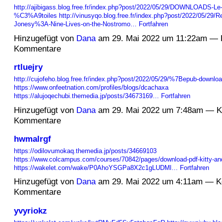
http://ajibigass.blog.free.fr/index.php?post/2022/05/29/DOWNLOADS-Le-
%C3%A9toiles
http://vinusyqo.blog.free.fr/index.php?post/2022/05/29/
Jonesy%3A-Nine-Lives-on-the-Nostromo…
Fortfahren
Hinzugefügt von
Dana
am 29. Mai 2022 um 11:22am — 
Kommentare
rtluejry
http://cujofeho.blog.free.fr/index.php?post/2022/05/29/%7Bepub-downl
https://www.onfeetnation.com/profiles/blogs/dcachaxa
https://alujoqechubi.themedia.jp/posts/34673169…
Fortfahren
Hinzugefügt von
Dana
am 29. Mai 2022 um 7:48am — K
Kommentare
hwmalrgf
https://odilovumokaq.themedia.jp/posts/34669103
https://www.colcampus.com/courses/70842/pages/download-pdf-kitty-and-t
https://wakelet.com/wake/P0AhoYSGPa8X2c1gLUDMl…
Fortfahren
Hinzugefügt von
Dana
am 29. Mai 2022 um 4:11am — K
Kommentare
yvyriokz