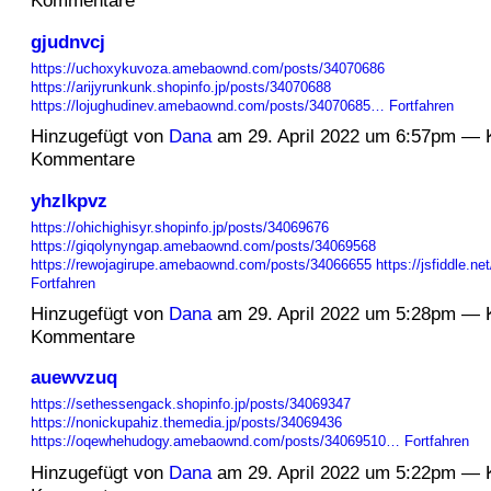
Kommentare
gjudnvcj
https://uchoxykuvoza.amebaownd.com/posts/34070686
https://arijyrunkunk.shopinfo.jp/posts/34070688
https://lojughudinev.amebaownd.com/posts/34070685…
Fortfahren
Hinzugefügt von
Dana
am 29. April 2022 um 6:57pm — 
Kommentare
yhzlkpvz
https://ohichighisyr.shopinfo.jp/posts/34069676
https://giqolynyngap.amebaownd.com/posts/34069568
https://rewojagirupe.amebaownd.com/posts/34066655
https://jsfiddle.n
Fortfahren
Hinzugefügt von
Dana
am 29. April 2022 um 5:28pm — 
Kommentare
auewvzuq
https://sethessengack.shopinfo.jp/posts/34069347
https://nonickupahiz.themedia.jp/posts/34069436
https://oqewhehudogy.amebaownd.com/posts/34069510…
Fortfahren
Hinzugefügt von
Dana
am 29. April 2022 um 5:22pm — 