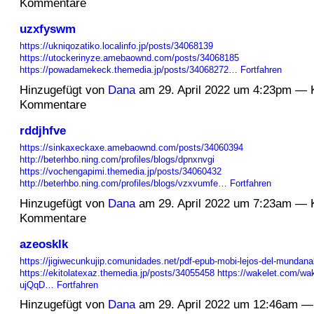
Kommentare
uzxfyswm
https://ukniqozatiko.localinfo.jp/posts/34068139
https://utockerinyze.amebaownd.com/posts/34068185
https://powadamekeck.themedia.jp/posts/34068272…
Fortfahren
Hinzugefügt von
Dana
am 29. April 2022 um 4:23pm — 
Kommentare
rddjhfve
https://sinkaxeckaxe.amebaownd.com/posts/34060394
http://beterhbo.ning.com/profiles/blogs/dpnxnvgi
https://vochengapimi.themedia.jp/posts/34060432
http://beterhbo.ning.com/profiles/blogs/vzxvumfe…
Fortfahren
Hinzugefügt von
Dana
am 29. April 2022 um 7:23am — 
Kommentare
azeosklk
https://jigiwecunkujip.comunidades.net/pdf-epub-mobi-lejos-del-mundana
https://ekitolatexaz.themedia.jp/posts/34055458
https://wakelet.com/w
ujQqD…
Fortfahren
Hinzugefügt von
Dana
am 29. April 2022 um 12:46am —