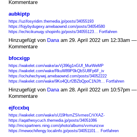
Kommentare
aubkiptp
https://uzifosyridim.themedia.jp/posts/34055193
https://fojybydugexy.amebaownd.com/posts/34054580
https://echicikunuqy.shopinfo.jp/posts/34055123…
Fortfahren
Hinzugefügt von
Dana
am 29. April 2022 um 12:33am —
Kommentare
bfocxigp
https://wakelet.com/wake/avVj396g1nGUf_MurWeMP
https://wakelet.com/wake/RkuW89P0kQbSU8Fp6F_iv
https://ochuhechywej.amebaownd.com/posts/34052222
https://wakelet.com/wake/9Ko4QLrf2BZbQpoC1NJft…
Fortfahren
Hinzugefügt von
Dana
am 28. April 2022 um 10:57pm —
Kommentare
ejfccxbq
https://wakelet.com/wake/sU19HsmZSIvmesCrVXAZ-
https://aqathesycuch.themedia.jp/posts/34051086
http://mcspartners.ning.com/photo/albums/vvmunzxw
https://mewochifengy.localinfo.jp/posts/34051101…
Fortfahren