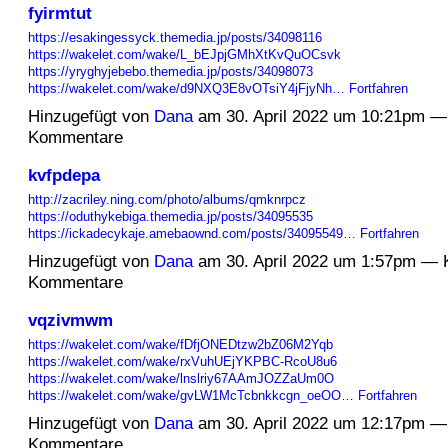
fyirmtut
https://esakingessyck.themedia.jp/posts/34098116
https://wakelet.com/wake/L_bEJpjGMhXtKvQuOCsvk
https://yryghyjebebo.themedia.jp/posts/34098073
https://wakelet.com/wake/d9NXQ3E8vOTsiY4jFjyNh…
Fortfahren
Hinzugefügt von
Dana
am 30. April 2022 um 10:21pm —
Kommentare
kvfpdepa
http://zacriley.ning.com/photo/albums/qmknrpcz
https://oduthykebiga.themedia.jp/posts/34095535
https://ickadecykaje.amebaownd.com/posts/34095549…
Fortfahren
Hinzugefügt von
Dana
am 30. April 2022 um 1:57pm — 
Kommentare
vqzivmwm
https://wakelet.com/wake/fDfjONEDtzw2bZ06M2Yqb
https://wakelet.com/wake/rxVuhUEjYKPBC-RcoU8u6
https://wakelet.com/wake/lnslriy67AAmJOZZaUm0O
https://wakelet.com/wake/gvLW1McTcbnkkcgn_oeOO…
Fortfahren
Hinzugefügt von
Dana
am 30. April 2022 um 12:17pm —
Kommentare