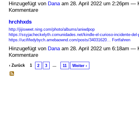
Hinzugefügt von
Dana
am 28. April 2022 um 2:26pm — 
Kommentare
hrchhxds
http://jijisweet.ning.com/photo/albums/aniwdpop
https://ssyjacheckelyth.comunidades.net/kindle-el-curioso-incidente-del-
https://ucififedybych.amebaownd.com/posts/34031620…
Fortfahren
Hinzugefügt von
Dana
am 28. April 2022 um 6:18am — 
Kommentare
‹ Zurück
1
…
2
3
11
Weiter ›
© 2026 Erstellt von
Jochen und Susanne Janus
. Powered by