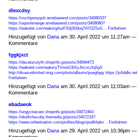
dlexcdsy
https://vuchiponyquh.amebaownd.com/posts/34080337
https://uqoxilenange.amebaownd.com/posts/34090807
https://wakelet.com/wake/gAutFS0j3DdoqTAYDZ5uG…
Fortfahren
Hinzugefügt von
Dana
am 30. April 2022 um 11:27am —
Kommentare
fggkjxct
https://dacatucuryth.shopinfo.jp/posts/34094473
https://wakelet.com/wake/yTVmeO3tXyJkLnczfq5gS
http://divasunlimited.ning.com/photo/albums/puegfqqy
https://jsfiddle.n
Fortfahren
Hinzugefügt von
Dana
am 30. April 2022 um 11:03am —
Kommentare
ebadaeok
https://ungyciracare.shopinfo.jp/posts/34072464
https://ekefichucuby.themedia.jp/posts/34072187
https://www.onfeetnation.com/profiles/blogs/pudkfwbn…
Fortfahren
Hinzugefügt von
Dana
am 29. April 2022 um 10:36pm —