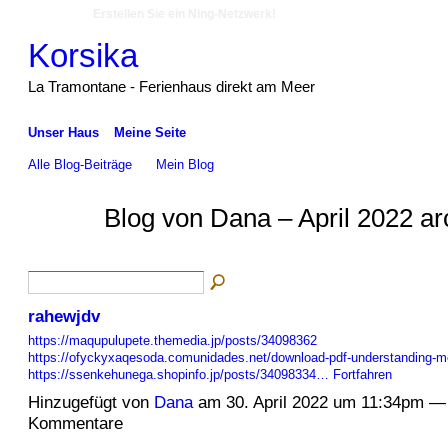
Erstellen Sie ein Ning-Netzwerk!
Korsika
La Tramontane - Ferienhaus direkt am Meer
Unser Haus
Meine Seite
Alle Blog-Beiträge
Mein Blog
Blog von Dana – April 2022 ar
rahewjdv
https://maqupulupete.themedia.jp/posts/34098362
https://ofyckyxaqesoda.comunidades.net/download-pdf-understanding-men
https://ssenkehunega.shopinfo.jp/posts/34098334…
Fortfahren
Hinzugefügt von
Dana
am 30. April 2022 um 11:34pm —
Kommentare