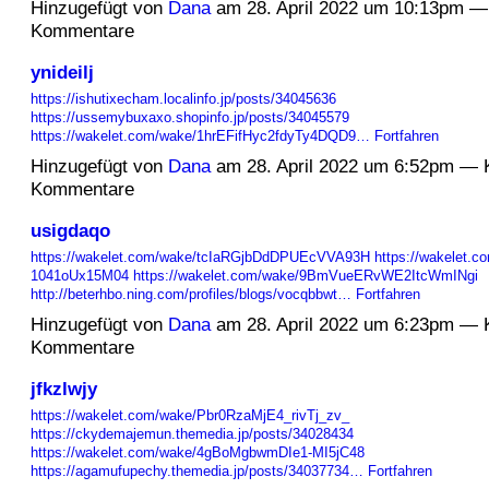
Hinzugefügt von
Dana
am 28. April 2022 um 10:13pm —
Kommentare
ynideilj
https://ishutixecham.localinfo.jp/posts/34045636
https://ussemybuxaxo.shopinfo.jp/posts/34045579
https://wakelet.com/wake/1hrEFifHyc2fdyTy4DQD9…
Fortfahren
Hinzugefügt von
Dana
am 28. April 2022 um 6:52pm — 
Kommentare
usigdaqo
https://wakelet.com/wake/tcIaRGjbDdDPUEcVVA93H
https://wakelet.c
1041oUx15M04
https://wakelet.com/wake/9BmVueERvWE2ItcWmINgi
http://beterhbo.ning.com/profiles/blogs/vocqbbwt…
Fortfahren
Hinzugefügt von
Dana
am 28. April 2022 um 6:23pm — 
Kommentare
jfkzlwjy
https://wakelet.com/wake/Pbr0RzaMjE4_rivTj_zv_
https://ckydemajemun.themedia.jp/posts/34028434
https://wakelet.com/wake/4gBoMgbwmDIe1-MI5jC48
https://agamufupechy.themedia.jp/posts/34037734…
Fortfahren