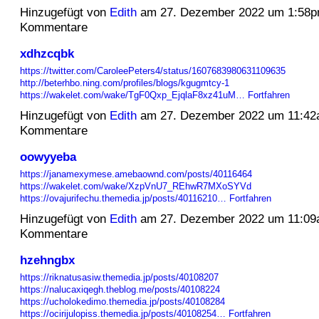
Hinzugefügt von
Edith
am 27. Dezember 2022 um 1:58p
Kommentare
xdhzcqbk
https://twitter.com/CaroleePeters4/status/1607683980631109635
http://beterhbo.ning.com/profiles/blogs/kgugmtcy-1
https://wakelet.com/wake/TgF0Qxp_EjqlaF8xz41uM…
Fortfahren
Hinzugefügt von
Edith
am 27. Dezember 2022 um 11:42
Kommentare
oowyyeba
https://janamexymese.amebaownd.com/posts/40116464
https://wakelet.com/wake/XzpVnU7_REhwR7MXoSYVd
https://ovajurifechu.themedia.jp/posts/40116210…
Fortfahren
Hinzugefügt von
Edith
am 27. Dezember 2022 um 11:09
Kommentare
hzehngbx
https://riknatusasiw.themedia.jp/posts/40108207
https://nalucaxiqegh.theblog.me/posts/40108224
https://ucholokedimo.themedia.jp/posts/40108284
https://ocirijulopiss.themedia.jp/posts/40108254…
Fortfahren