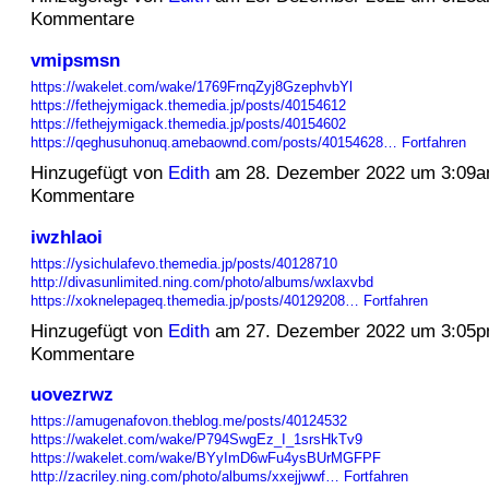
Kommentare
vmipsmsn
https://wakelet.com/wake/1769FrnqZyj8GzephvbYl
https://fethejymigack.themedia.jp/posts/40154612
https://fethejymigack.themedia.jp/posts/40154602
https://qeghusuhonuq.amebaownd.com/posts/40154628…
Fortfahren
Hinzugefügt von
Edith
am 28. Dezember 2022 um 3:09a
Kommentare
iwzhlaoi
https://ysichulafevo.themedia.jp/posts/40128710
http://divasunlimited.ning.com/photo/albums/wxlaxvbd
https://xoknelepageq.themedia.jp/posts/40129208…
Fortfahren
Hinzugefügt von
Edith
am 27. Dezember 2022 um 3:05p
Kommentare
uovezrwz
https://amugenafovon.theblog.me/posts/40124532
https://wakelet.com/wake/P794SwgEz_I_1srsHkTv9
https://wakelet.com/wake/BYyImD6wFu4ysBUrMGFPF
http://zacriley.ning.com/photo/albums/xxejjwwf…
Fortfahren