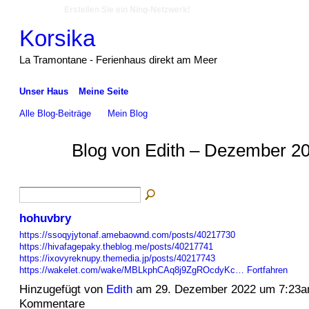
Erstellen Sie ein Ning-Netzwerk!
Korsika
La Tramontane - Ferienhaus direkt am Meer
Unser Haus
Meine Seite
Alle Blog-Beiträge
Mein Blog
Blog von Edith – Dezember 20
hohuvbry
https://ssoqyjytonaf.amebaownd.com/posts/40217730
https://hivafagepaky.theblog.me/posts/40217741
https://ixovyreknupy.themedia.jp/posts/40217743
https://wakelet.com/wake/MBLkphCAq8j9ZgROcdyKc…
Fortfahren
Hinzugefügt von
Edith
am 29. Dezember 2022 um 7:23a
Kommentare