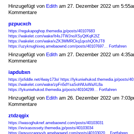
Hinzugefügt von
Edith
am 27. Dezember 2022 um 5:55a
Kommentare
pzpucxch
https://regukapoghop.themedia.jp/posts/40107683
https://wakelet.com/wake/It4sJTWJnoXSyQtKqK2IZ
https://wakelet.com/wake/xZK3WMRCkq1qxshQOhJT8
https://uzyknughixeq.amebaownd.com/posts/40107697…
Fortfahren
Hinzugefügt von
Edith
am 27. Dezember 2022 um 4:35a
Kommentare
iapdubxn
https://jsfiddle.net/4way173o/
https://lykuniwhukod.themedia.jp/posts/4
https://wakelet.com/wake/zpFn5dYsaSohNUuWaXL8a
https://lykuniwhukod.themedia.jp/posts/40104299…
Fortfahren
Hinzugefügt von
Edith
am 26. Dezember 2022 um 7:03p
Kommentare
ztdzqgix
https://iwasoghuknef.amebaownd.com/posts/40103031
https://evixasossety.themedia.jp/posts/40103034
https://egyvozaqovyb.amebaownd.com/posts/40103020…
Fortfahren