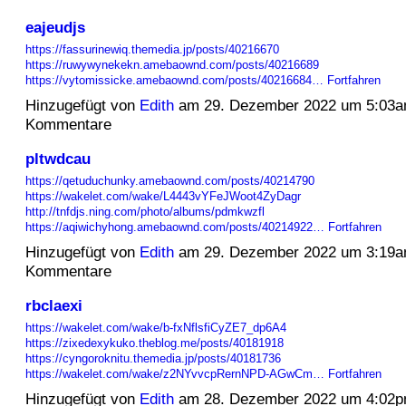
eajeudjs
https://fassurinewiq.themedia.jp/posts/40216670
https://ruwywynekekn.amebaownd.com/posts/40216689
https://vytomissicke.amebaownd.com/posts/40216684…
Fortfahren
Hinzugefügt von
Edith
am 29. Dezember 2022 um 5:03a
Kommentare
pltwdcau
https://qetuduchunky.amebaownd.com/posts/40214790
https://wakelet.com/wake/L4443vYFeJWoot4ZyDagr
http://tnfdjs.ning.com/photo/albums/pdmkwzfl
https://aqiwichyhong.amebaownd.com/posts/40214922…
Fortfahren
Hinzugefügt von
Edith
am 29. Dezember 2022 um 3:19a
Kommentare
rbclaexi
https://wakelet.com/wake/b-fxNflsfiCyZE7_dp6A4
https://zixedexykuko.theblog.me/posts/40181918
https://cyngoroknitu.themedia.jp/posts/40181736
https://wakelet.com/wake/z2NYvvcpRernNPD-AGwCm…
Fortfahren
Hinzugefügt von
Edith
am 28. Dezember 2022 um 4:02p