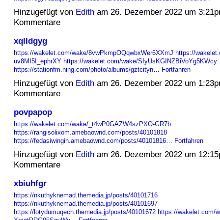
Hinzugefügt von
Edith
am 26. Dezember 2022 um 3:21p
Kommentare
xqlldgyg
https://wakelet.com/wake/8vwPkmpOQqwbxWer6XXmJ
https://wakele
uv8MI5I_ephrXY
https://wakelet.com/wake/SfyUsKGINZBiVoYg5KWcy
https://stationfm.ning.com/photo/albums/gztcityn…
Fortfahren
Hinzugefügt von
Edith
am 26. Dezember 2022 um 1:23p
Kommentare
povpapop
https://wakelet.com/wake/_t4wP0GAZW4szPXO-GR7b
https://rangisolixom.amebaownd.com/posts/40101818
https://fedasiwingih.amebaownd.com/posts/40101816…
Fortfahren
Hinzugefügt von
Edith
am 26. Dezember 2022 um 12:1
Kommentare
xbiuhfgr
https://nkuthyknemad.themedia.jp/posts/40101716
https://nkuthyknemad.themedia.jp/posts/40101697
https://lotydumuqech.themedia.jp/posts/40101672
https://wakelet.com/