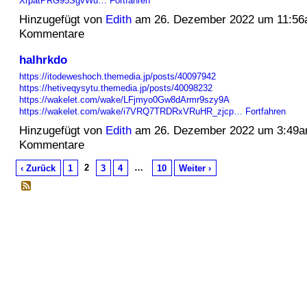
XrpatPRG95SgvWu…
Fortfahren
Hinzugefügt von
Edith
am 26. Dezember 2022 um 11:56
Kommentare
halhrkdo
https://itodeweshoch.themedia.jp/posts/40097942
https://hetiveqysytu.themedia.jp/posts/40098232
https://wakelet.com/wake/LFjmyo0Gw8dArmr9szy9A
https://wakelet.com/wake/i7VRQ7TRDRxVRuHR_zjcp…
Fortfahren
Hinzugefügt von
Edith
am 26. Dezember 2022 um 3:49a
Kommentare
2
…
‹ Zurück
1
3
4
10
Weiter ›
© 2026 Erstellt von
Jochen und Susanne Janus
. Powered by