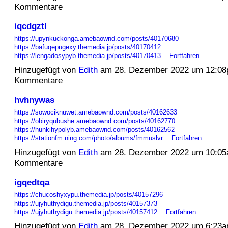
Kommentare
iqcdgztl
https://upynkuckonga.amebaownd.com/posts/40170680
https://bafuqepugexy.themedia.jp/posts/40170412
https://lengadosypyb.themedia.jp/posts/40170413…
Fortfahren
Hinzugefügt von
Edith
am 28. Dezember 2022 um 12:0
Kommentare
hvhnywas
https://sowociknuwet.amebaownd.com/posts/40162633
https://obiryqubushe.amebaownd.com/posts/40162770
https://hunkihypolyb.amebaownd.com/posts/40162562
https://stationfm.ning.com/photo/albums/fmmuslvr…
Fortfahren
Hinzugefügt von
Edith
am 28. Dezember 2022 um 10:0
Kommentare
igqedtqa
https://chucoshyxypu.themedia.jp/posts/40157296
https://ujyhuthydigu.themedia.jp/posts/40157373
https://ujyhuthydigu.themedia.jp/posts/40157412…
Fortfahren
Hinzugefügt von
Edith
am 28. Dezember 2022 um 6:23a