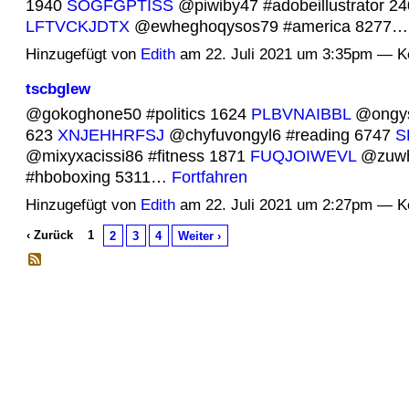
1940
SOGFGPTISS
@piwiby47 #adobeillustrator 2
LFTVCKJDTX
@ewheghoqysos79 #america 8277
Hinzugefügt von
Edith
am 22. Juli 2021 um 3:35pm — 
tscbglew
@gokoghone50 #politics 1624
PLBVNAIBBL
@ongys
623
XNJEHHRFSJ
@chyfuvongyl6 #reading 6747
S
@mixyxacissi86 #fitness 1871
FUQJOIWEVL
@zuwh
#hboboxing 5311…
Fortfahren
Hinzugefügt von
Edith
am 22. Juli 2021 um 2:27pm — 
‹ Zurück
1
2
3
4
Weiter ›
© 2026 Erstellt von
Jochen und Susanne Janus
. Powered by