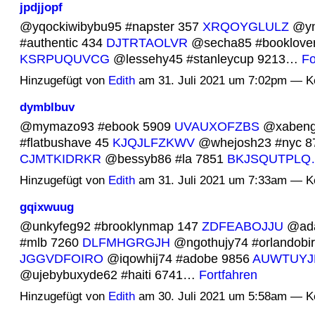
jpdjjopf
@yqockiwibybu95 #napster 357
XRQOYGLULZ
@yn
#authentic 434
DJTRTAOLVR
@secha85 #booklover
KSRPUQUVCG
@lessehy45 #stanleycup 9213…
Fo
Hinzugefügt von
Edith
am 31. Juli 2021 um 7:02pm — 
dymblbuv
@mymazo93 #ebook 5909
UVAUXOFZBS
@xabeng
#flatbushave 45
KJQJLFZKWV
@whejosh23 #nyc 8
CJMTKIDRKR
@bessyb86 #la 7851
BKJSQUTPLQ
Hinzugefügt von
Edith
am 31. Juli 2021 um 7:33am — 
gqixwuug
@unkyfeg92 #brooklynmap 147
ZDFEABOJJU
@ada
#mlb 7260
DLFMHGRGJH
@ngothujy74 #orlandobir
JGGVDFOIRO
@iqowhij74 #adobe 9856
AUWTUYJ
@ujebybuxyde62 #haiti 6741…
Fortfahren
Hinzugefügt von
Edith
am 30. Juli 2021 um 5:58am — 