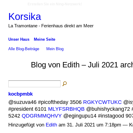
Erstellen Sie ein Ning-Netzwerk!
Korsika
La Tramontane - Ferienhaus direkt am Meer
Unser Haus
Meine Seite
Alle Blog-Beiträge
Mein Blog
Blog von Edith – Juli 2021 arc
kocbpmbk
@suzuva46 #picoftheday 3506
RGKYCWTUKC
@is
#president 6101
MLYFSRBHQB
@buhishyckang72 
5242
QDGRMMQHVY
@egingupu14 #instagood 9
Hinzugefügt von
Edith
am 31. Juli 2021 um 7:18pm — 