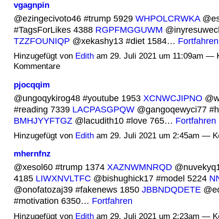
vgagnpin
@ezingecivoto46 #trump 5929
WHPOLCRWKA
@es
#TagsForLikes 4388
RGPFMGGUWM
@inyresuweck
TZZFOUNIQP
@xekashy13 #diet 1584…
Fortfahren
Hinzugefügt von
Edith
am 29. Juli 2021 um 11:09am — 
Kommentare
pjocqqim
@ungoqykirog48 #youtube 1953
XCNWCJIPNO
@wy
#reading 7339
LACPASGPQW
@gangoqewyci77 #ha
BMHJYYFTGZ
@lacudith10 #love 765…
Fortfahren
Hinzugefügt von
Edith
am 29. Juli 2021 um 2:45am — 
mhernfnz
@xesol60 #trump 1374
XAZNWMNRQD
@nuvekyq1
4185
LIWXNVLTFC
@bishughick17 #model 5224
N
@onofatozaj39 #fakenews 1850
JBBNDQDETE
@ec
#motivation 6350…
Fortfahren
Hinzugefügt von
Edith
am 29. Juli 2021 um 2:23am — 