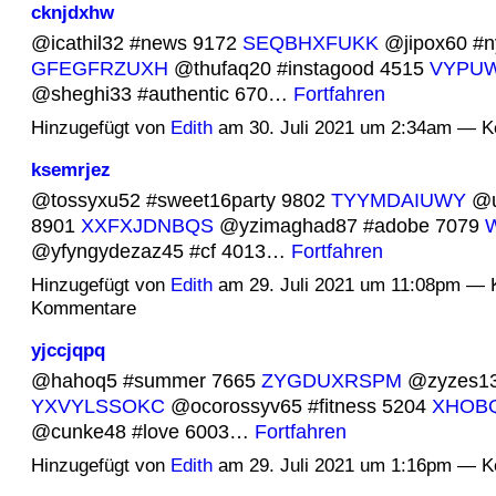
cknjdxhw
@icathil32 #news 9172
SEQBHXFUKK
@jipox60 #n
GFEGFRZUXH
@thufaq20 #instagood 4515
VYPU
@sheghi33 #authentic 670…
Fortfahren
Hinzugefügt von
Edith
am 30. Juli 2021 um 2:34am — 
ksemrjez
@tossyxu52 #sweet16party 9802
TYYMDAIUWY
@uk
8901
XXFXJDNBQS
@yzimaghad87 #adobe 7079
@yfyngydezaz45 #cf 4013…
Fortfahren
Hinzugefügt von
Edith
am 29. Juli 2021 um 11:08pm — 
Kommentare
yjccjqpq
@hahoq5 #summer 7665
ZYGDUXRSPM
@zyzes13
YXVYLSSOKC
@ocorossyv65 #fitness 5204
XHOB
@cunke48 #love 6003…
Fortfahren
Hinzugefügt von
Edith
am 29. Juli 2021 um 1:16pm — 