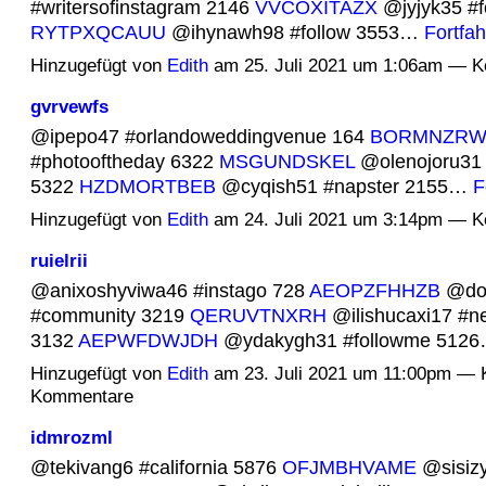
#writersofinstagram 2146
VVCOXITAZX
@jyjyk35 #f
RYTPXQCAUU
@ihynawh98 #follow 3553…
Fortfa
Hinzugefügt von
Edith
am 25. Juli 2021 um 1:06am — 
gvrvewfs
@ipepo47 #orlandoweddingvenue 164
BORMNZR
#photooftheday 6322
MSGUNDSKEL
@olenojoru31 
5322
HZDMORTBEB
@cyqish51 #napster 2155…
F
Hinzugefügt von
Edith
am 24. Juli 2021 um 3:14pm — 
ruielrii
@anixoshyviwa46 #instago 728
AEOPZFHHZB
@don
#community 3219
QERUVTNXRH
@ilishucaxi17 #
3132
AEPWFDWJDH
@ydakygh31 #followme 512
Hinzugefügt von
Edith
am 23. Juli 2021 um 11:00pm — 
Kommentare
idmrozml
@tekivang6 #california 5876
OFJMBHVAME
@sisiz