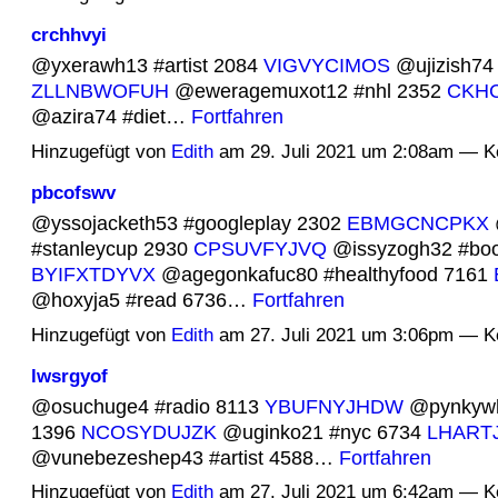
crchhvyi
@yxerawh13 #artist 2084
VIGVYCIMOS
@ujizish74
ZLLNBWOFUH
@eweragemuxot12 #nhl 2352
CKH
@azira74 #diet…
Fortfahren
Hinzugefügt von
Edith
am 29. Juli 2021 um 2:08am — 
pbcofswv
@yssojacketh53 #googleplay 2302
EBMGCNCPKX
#stanleycup 2930
CPSUVFYJVQ
@issyzogh32 #boo
BYIFXTDYVX
@agegonkafuc80 #healthyfood 7161
@hoxyja5 #read 6736…
Fortfahren
Hinzugefügt von
Edith
am 27. Juli 2021 um 3:06pm — 
lwsrgyof
@osuchuge4 #radio 8113
YBUFNYJHDW
@pynkywh
1396
NCOSYDUJZK
@uginko21 #nyc 6734
LHART
@vunebezeshep43 #artist 4588…
Fortfahren
Hinzugefügt von
Edith
am 27. Juli 2021 um 6:42am — 