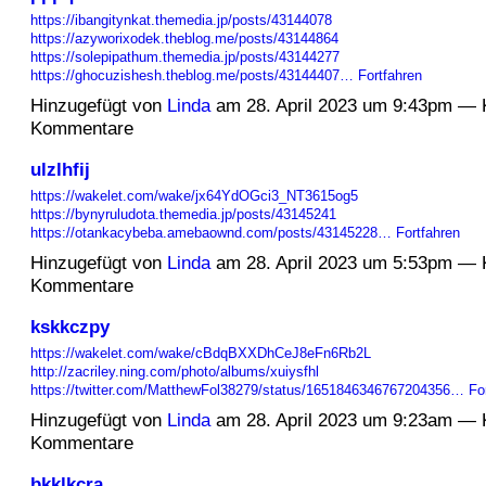
https://ibangitynkat.themedia.jp/posts/43144078
https://azyworixodek.theblog.me/posts/43144864
https://solepipathum.themedia.jp/posts/43144277
https://ghocuzishesh.theblog.me/posts/43144407…
Fortfahren
Hinzugefügt von
Linda
am 28. April 2023 um 9:43pm — 
Kommentare
ulzlhfij
https://wakelet.com/wake/jx64YdOGci3_NT3615og5
https://bynyruludota.themedia.jp/posts/43145241
https://otankacybeba.amebaownd.com/posts/43145228…
Fortfahren
Hinzugefügt von
Linda
am 28. April 2023 um 5:53pm — 
Kommentare
kskkczpy
https://wakelet.com/wake/cBdqBXXDhCeJ8eFn6Rb2L
http://zacriley.ning.com/photo/albums/xuiysfhl
https://twitter.com/MatthewFol38279/status/1651846346767204356…
Fo
Hinzugefügt von
Linda
am 28. April 2023 um 9:23am — 
Kommentare
bkklkcra