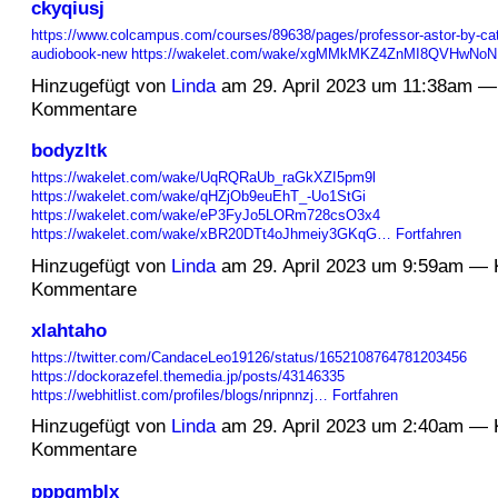
ckyqiusj
https://www.colcampus.com/courses/89638/pages/professor-astor-by-cat
audiobook-new
https://wakelet.com/wake/xgMMkMKZ4ZnMI8QVHwNo
Hinzugefügt von
Linda
am 29. April 2023 um 11:38am —
Kommentare
bodyzltk
https://wakelet.com/wake/UqRQRaUb_raGkXZI5pm9l
https://wakelet.com/wake/qHZjOb9euEhT_-Uo1StGi
https://wakelet.com/wake/eP3FyJo5LORm728csO3x4
https://wakelet.com/wake/xBR20DTt4oJhmeiy3GKqG…
Fortfahren
Hinzugefügt von
Linda
am 29. April 2023 um 9:59am — 
Kommentare
xlahtaho
https://twitter.com/CandaceLeo19126/status/1652108764781203456
https://dockorazefel.themedia.jp/posts/43146335
https://webhitlist.com/profiles/blogs/nripnnzj…
Fortfahren
Hinzugefügt von
Linda
am 29. April 2023 um 2:40am — 
Kommentare
pppqmblx