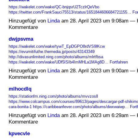
https://wakelet.com/wake/QC-bnjqsrU2TczlrQeVbo
https://twitter.com/FrankSauci75513/status/1651844606684721155…
For
Hinzugefügt von
Linda
am 28. April 2023 um 9:08am — 
Kommentare
dwjpsvma
https://wakelet.com/wake/tywT_EpDGPO8rdVS9lKcw
https://evumitifuthe.themedia.jp/posts/43143349
http://divasunlimited.ning.com/photo/albums/mlrtfbsa
https://wakelet.com/wake/UDf5ISIb4ImMHLa1MAg8D…
Fortfahren
Hinzugefügt von
Linda
am 28. April 2023 um 9:00am — 
Kommentare
mlhocdlq
https://stationfm.ning.com/photo/albums/mvvzosll
https://www.colcampus.com/courses/89613/pages/descargar-pdf-shikimo
cara-bonita-1
https://caribbeanfever.com/photo/albums/dwxwaiwp…
Fort
Hinzugefügt von
Linda
am 28. April 2023 um 6:29am — 
Kommentare
kpvecvle