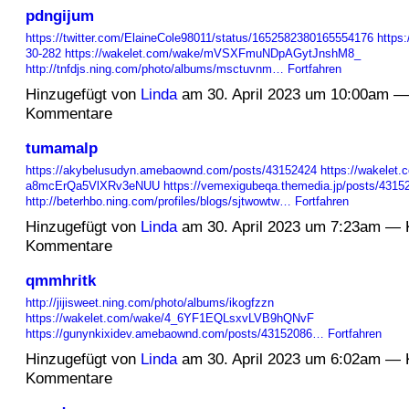
pdngijum
https://twitter.com/ElaineCole98011/status/1652582380165554176
https:
30-282
https://wakelet.com/wake/mVSXFmuNDpAGytJnshM8_
http://tnfdjs.ning.com/photo/albums/msctuvnm…
Fortfahren
Hinzugefügt von
Linda
am 30. April 2023 um 10:00am —
Kommentare
tumamalp
https://akybelusudyn.amebaownd.com/posts/43152424
https://wakelet.
a8mcErQa5VlXRv3eNUU
https://vemexigubeqa.themedia.jp/posts/4315
http://beterhbo.ning.com/profiles/blogs/sjtwowtw…
Fortfahren
Hinzugefügt von
Linda
am 30. April 2023 um 7:23am — 
Kommentare
qmmhritk
http://jijisweet.ning.com/photo/albums/ikogfzzn
https://wakelet.com/wake/4_6YF1EQLsxvLVB9hQNvF
https://gunynkixidev.amebaownd.com/posts/43152086…
Fortfahren
Hinzugefügt von
Linda
am 30. April 2023 um 6:02am — 
Kommentare