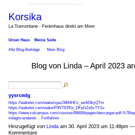
Erstellen Sie ein Ning-Netzwerk!
Korsika
La Tramontane - Ferienhaus direkt am Meer
Unser Haus
Meine Seite
Alle Blog-Beiträge
Mein Blog
Blog von Linda – April 2023 a
yysrcedg
https://wakelet.com/wake/xpaJ3lM4HCv_wsM3kyQTm
https://wakelet.com/wake/P9VTERGr_DFpGZe5cTY2u
https://www.colcampus.com/courses/89609/pages/descargar-pdf-%7Be
milagro-andante…
Fortfahren
Hinzugefügt von
Linda
am 30. April 2023 um 11:48pm —
Kommentare