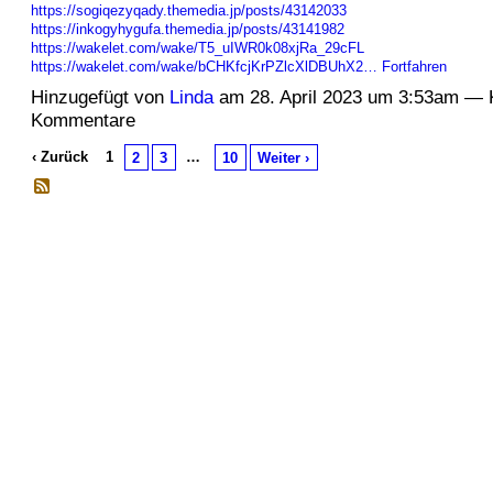
https://sogiqezyqady.themedia.jp/posts/43142033
https://inkogyhygufa.themedia.jp/posts/43141982
https://wakelet.com/wake/T5_uIWR0k08xjRa_29cFL
https://wakelet.com/wake/bCHKfcjKrPZlcXlDBUhX2…
Fortfahren
Hinzugefügt von
Linda
am 28. April 2023 um 3:53am — 
Kommentare
‹ Zurück
1
…
2
3
10
Weiter ›
© 2026 Erstellt von
Jochen und Susanne Janus
. Powered by