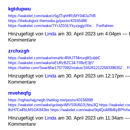
kgtdupwu
https://wakelet.com/wake/z5g3TqhHR1MY0dlJa7IIB
https://thekutigixit.themedia.jp/posts/43165488
https://wakelet.com/wake/7YrJZ0JiLYkyzpgjytXle…
Fortfahren
Hinzugefügt von
Linda
am 30. April 2023 um 4:04pm — 
Kommentare
zrchxzgh
https://wakelet.com/wake/nmaHc4RAJTNlmxqM1ubbC
https://wakelet.com/wake/eEUffzBZC34-T09zE3jf7
https://twitter.com/SeanMar17577092/status/1652612122583396352…
F
Hinzugefügt von
Linda
am 30. April 2023 um 12:17pm —
Kommentare
mveheqfg
https://oghashajynegh.theblog.me/posts/43156898
https://wakelet.com/wake/gcbwjvWtVS9U60JLNnu3Q
https://wakelet.c
8sH7CwRtLMSGK843bs
https://wakelet.com/wake/9q4QoM8b8iyBPf
Hinzugefügt von
Linda
am 30. April 2023 um 11:34am —
Kommentare