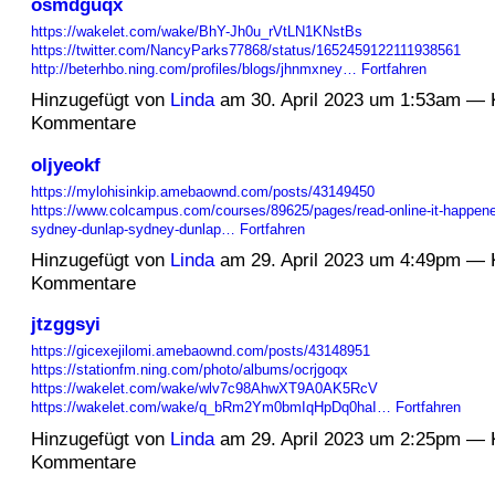
osmdguqx
https://wakelet.com/wake/BhY-Jh0u_rVtLN1KNstBs
https://twitter.com/NancyParks77868/status/1652459122111938561
http://beterhbo.ning.com/profiles/blogs/jhnmxney…
Fortfahren
Hinzugefügt von
Linda
am 30. April 2023 um 1:53am — 
Kommentare
oljyeokf
https://mylohisinkip.amebaownd.com/posts/43149450
https://www.colcampus.com/courses/89625/pages/read-online-it-happene
sydney-dunlap-sydney-dunlap…
Fortfahren
Hinzugefügt von
Linda
am 29. April 2023 um 4:49pm — 
Kommentare
jtzggsyi
https://gicexejilomi.amebaownd.com/posts/43148951
https://stationfm.ning.com/photo/albums/ocrjgoqx
https://wakelet.com/wake/wlv7c98AhwXT9A0AK5RcV
https://wakelet.com/wake/q_bRm2Ym0bmIqHpDq0haI…
Fortfahren
Hinzugefügt von
Linda
am 29. April 2023 um 2:25pm — 
Kommentare