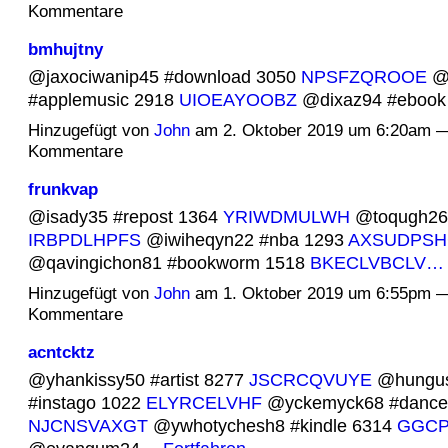
Kommentare
bmhujtny
@jaxociwanip45 #download 3050
NPSFZQROOE
@b
#applemusic 2918
UIOEAYOOBZ
@dixaz94 #eboo
Hinzugefügt von
John
am 2. Oktober 2019 um 6:20am —
Kommentare
frunkvap
@isady35 #repost 1364
YRIWDMULWH
@toqugh26 
IRBPDLHPFS
@iwiheqyn22 #nba 1293
AXSUDPSH
@qavingichon81 #bookworm 1518
BKECLVBCLV…
Hinzugefügt von
John
am 1. Oktober 2019 um 6:55pm —
Kommentare
acntcktz
@yhankissy50 #artist 8277
JSCRCQVUYE
@hungus
#instago 1022
ELYRCELVHF
@yckemyck68 #danceh
NJCNSVAXGT
@ywhotychesh8 #kindle 6314
GGC