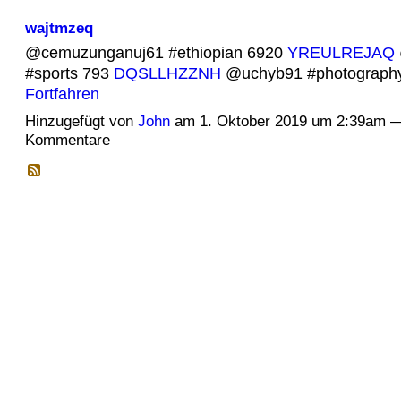
wajtmzeq
@cemuzunganuj61 #ethiopian 6920
YREULREJAQ
#sports 793
DQSLLHZZNH
@uchyb91 #photograph
Fortfahren
Hinzugefügt von
John
am 1. Oktober 2019 um 2:39am —
Kommentare
© 2026 Erstellt von
Jochen und Susanne Janus
. Powered by