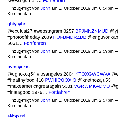
@evangum24…
Fortfahren
Hinzugefügt von
John
am 1. Oktober 2019 um 6:54pm —
Kommentare
qhiycyhr
@exutusi27 #webstagram 8257
BPJMNZNMUD
@yj
#photooftheday 2039
KOFBMDRZDB
@enguvonkapa
5061…
Fortfahren
Hinzugefügt von
John
am 1. Oktober 2019 um 2:59pm —
Kommentare
bvmcyezm
@ughokoq54 #losangeles 2804
KTQXGWCWVA
@et
#healthyfood 410
PWHICGQXIG
@knethozaju53
#makeamericagreatagain 5381
VGRWMKADMU
@g
#instagood 1979…
Fortfahren
Hinzugefügt von
John
am 1. Oktober 2019 um 2:57pm —
Kommentare
skkqvrel