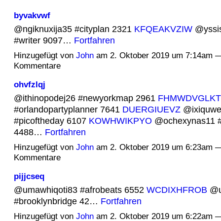
byvakvwf
@ngiknuxija35 #cityplan 2321
KFQEAKVZIW
@yssi
#writer 9097…
Fortfahren
Hinzugefügt von
John
am 2. Oktober 2019 um 7:14am —
Kommentare
ohvfzlqj
@ithinopodej26 #newyorkmap 2961
FHMWDVGLKT
#orlandopartyplanner 7641
DUERGIUEVZ
@ixiquwe
#picoftheday 6107
KOWHWIKPYO
@ochexynas11 #
4488…
Fortfahren
Hinzugefügt von
John
am 2. Oktober 2019 um 6:23am —
Kommentare
pijjcseq
@umawhiqoti83 #afrobeats 6552
WCDIXHFROB
@u
#brooklynbridge 42…
Fortfahren
Hinzugefügt von
John
am 2. Oktober 2019 um 6:22am —