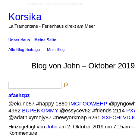
Erstellen Sie ein Ning-Netzwerk!
Korsika
La Tramontane - Ferienhaus direkt am Meer
Unser Haus
Meine Seite
Alle Blog-Beiträge
Mein Blog
Blog von John – Oktober 2019
afaehzpz
@ekuno57 #happy 1860
IMGFOOWEHP
@pyngowh
4962
BUPEKKIMMY
@essycev62 #friends 2114
PX
@adathixymojy87 #newyorkmap 6261
SXFCHLVD
Hinzugefügt von
John
am 2. Oktober 2019 um 7:15am —
Kommentare