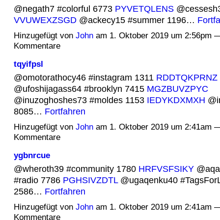
@negath7 #colorful 6773
PYVETQLENS
@cessesh3
VVUWEXZSGD
@ackecy15 #summer 1196…
Fortf
Hinzugefügt von
John
am 1. Oktober 2019 um 2:56pm —
Kommentare
tqyifpsl
@omotorathocy46 #instagram 1311
RDDTQKPRNZ
@ufoshijagass64 #brooklyn 7415
MGZBUVZPYC
@inuzoghoshes73 #moldes 1153
IEDYKDXMXH
@in
8085…
Fortfahren
Hinzugefügt von
John
am 1. Oktober 2019 um 2:41am —
Kommentare
ygbnrcue
@wheroth39 #community 1780
HRFVSFSIKY
@aqar
#radio 7786
PGHSIVZDTL
@ugaqenku40 #TagsForL
2586…
Fortfahren
Hinzugefügt von
John
am 1. Oktober 2019 um 2:41am —
Kommentare