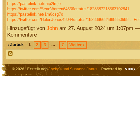
https://pastelink.net/mip2lmjo
https://twitter.com/SeanWarren64636/status/1828387218563702841
https://pastelink.net/1m0osg7o
https://twitter.com/HelenJones48044/status/1828386684888850698…
For
Hinzugefügt von
John
am 27. August 2024 um 1:07pm —
Kommentare
‹ Zurück
1
…
2
3
7
Weiter ›
© 2026 Erstellt von
Jochen und Susanne Janus
. Powered by