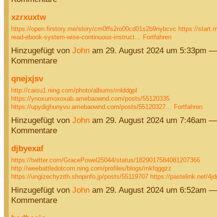
xzrxuxtw
https://open.firstory.me/story/cm0ffs2ro00cd01s2b9nybcvc
https://start
read-ebook-system-wise-continuous-instruct…
Fortfahren
Hinzugefügt von
John
am 29. August 2024 um 5:33pm —
Kommentare
qnejxjsv
http://caisu1.ning.com/photo/albums/rnlddgpl
https://ynoxumoxoxab.amebaownd.com/posts/55120335
https://upydighunyvu.amebaownd.com/posts/55120327…
Fortfahren
Hinzugefügt von
John
am 29. August 2024 um 7:46am —
Kommentare
djbyexaf
https://twitter.com/GracePowel25044/status/1829017584081207366
http://weebattledotcom.ning.com/profiles/blogs/mkfqggzz
https://ungizechyzith.shopinfo.jp/posts/55119707
https://pastelink.net/4
Hinzugefügt von
John
am 29. August 2024 um 6:52am —
Kommentare