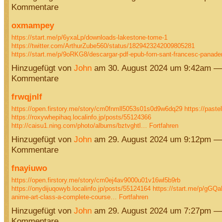
Kommentare
oxmampey
https://start.me/p/6yxaLp/downloads-lakestone-tome-1
https://twitter.com/ArthurZube560/status/1829423242009805281
https://start.me/p/9oRKG8/descargar-pdf-epub-forn-sant-francesc-panad
Hinzugefügt von
John
am 30. August 2024 um 9:42am —
Kommentare
frwqjnlf
https://open.firstory.me/story/cm0fnmll5053s01s0d9w6dq29
https://paste
https://roxywhepihaq.localinfo.jp/posts/55124366
http://caisu1.ning.com/photo/albums/bztvghtl…
Fortfahren
Hinzugefügt von
John
am 29. August 2024 um 9:12pm —
Kommentare
fnayiuwo
https://open.firstory.me/story/cm0ej4av9000u01v16wl5b9rb
https://onydijuqowyb.localinfo.jp/posts/55124164
https://start.me/p/gGQa
anime-art-class-a-complete-course…
Fortfahren
Hinzugefügt von
John
am 29. August 2024 um 7:27pm —
Kommentare