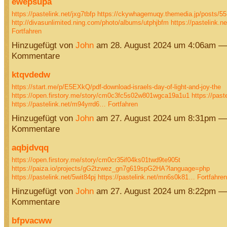
ewepsupa
https://pastelink.net/jxg7tbfp
https://ckywhagemuqy.themedia.jp/posts/5
http://divasunlimited.ning.com/photo/albums/utphjbfm
https://pastelink.
Fortfahren
Hinzugefügt von
John
am 28. August 2024 um 4:06am —
Kommentare
ktqvdedw
https://start.me/p/E5EXkQ/pdf-download-israels-day-of-light-and-joy-the
https://open.firstory.me/story/cm0c3fc5s02w801wgca19a1u1
https://past
https://pastelink.net/m94yrrd6…
Fortfahren
Hinzugefügt von
John
am 27. August 2024 um 8:31pm —
Kommentare
aqbjdvqq
https://open.firstory.me/story/cm0cr35if04ks01twd9te905t
https://paiza.io/projects/gG2tzwez_gn7g619spG2HA?language=php
https://pastelink.net/5wit84pj
https://pastelink.net/mn6s0k81…
Fortfahren
Hinzugefügt von
John
am 27. August 2024 um 8:22pm —
Kommentare
bfpvacww