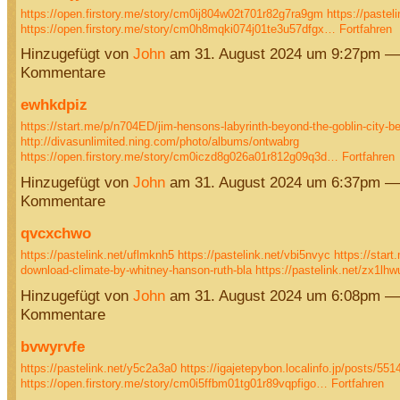
https://open.firstory.me/story/cm0ij804w02t701r82g7ra9gm
https://pasteli
https://open.firstory.me/story/cm0h8mqki074j01te3u57dfgx…
Fortfahren
Hinzugefügt von
John
am 31. August 2024 um 9:27pm —
Kommentare
ewhkdpiz
https://start.me/p/n704ED/jim-hensons-labyrinth-beyond-the-goblin-city-b
http://divasunlimited.ning.com/photo/albums/ontwabrg
https://open.firstory.me/story/cm0iczd8g026a01r812g09q3d…
Fortfahren
Hinzugefügt von
John
am 31. August 2024 um 6:37pm —
Kommentare
qvcxchwo
https://pastelink.net/uflmknh5
https://pastelink.net/vbi5nvyc
https://star
download-climate-by-whitney-hanson-ruth-bla
https://pastelink.net/zx1lh
Hinzugefügt von
John
am 31. August 2024 um 6:08pm —
Kommentare
bvwyrvfe
https://pastelink.net/y5c2a3a0
https://igajetepybon.localinfo.jp/posts/55
https://open.firstory.me/story/cm0i5ffbm01tg01r89vqpfigo…
Fortfahren