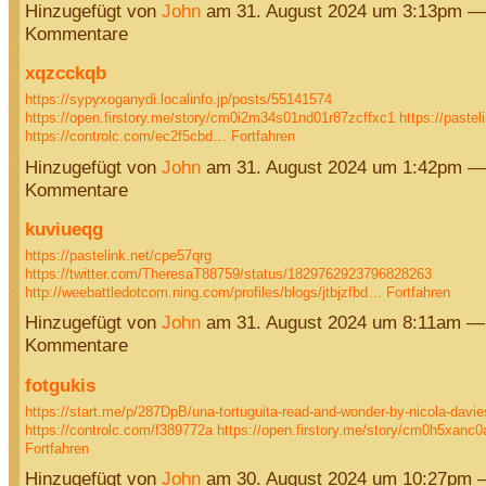
Hinzugefügt von
John
am 31. August 2024 um 3:13pm —
Kommentare
xqzcckqb
https://sypyxoganydi.localinfo.jp/posts/55141574
https://open.firstory.me/story/cm0i2m34s01nd01r87zcffxc1
https://pastel
https://controlc.com/ec2f5cbd…
Fortfahren
Hinzugefügt von
John
am 31. August 2024 um 1:42pm —
Kommentare
kuviueqg
https://pastelink.net/cpe57qrg
https://twitter.com/TheresaT88759/status/1829762923796828263
http://weebattledotcom.ning.com/profiles/blogs/jtbjzfbd…
Fortfahren
Hinzugefügt von
John
am 31. August 2024 um 8:11am —
Kommentare
fotgukis
https://start.me/p/287DpB/una-tortuguita-read-and-wonder-by-nicola-davie
https://controlc.com/f389772a
https://open.firstory.me/story/cm0h5xan
Fortfahren
Hinzugefügt von
John
am 30. August 2024 um 10:27pm 