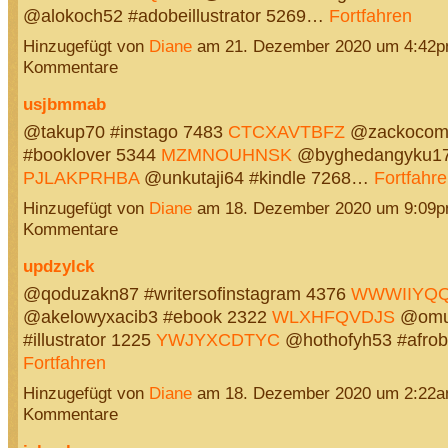
@alokoch52 #adobeillustrator 5269…
Fortfahren
Hinzugefügt von
Diane
am 21. Dezember 2020 um 4:42p
Kommentare
usjbmmab
@takup70 #instago 7483
CTCXAVTBFZ
@zackocom
#booklover 5344
MZMNOUHNSK
@byghedangyku17
PJLAKPRHBA
@unkutaji64 #kindle 7268…
Fortfahr
Hinzugefügt von
Diane
am 18. Dezember 2020 um 9:09p
Kommentare
updzylck
@qoduzakn87 #writersofinstagram 4376
WWWIIYQ
@akelowyxacib3 #ebook 2322
WLXHFQVDJS
@omu
#illustrator 1225
YWJYXCDTYC
@hothofyh53 #afro
Fortfahren
Hinzugefügt von
Diane
am 18. Dezember 2020 um 2:22a
Kommentare