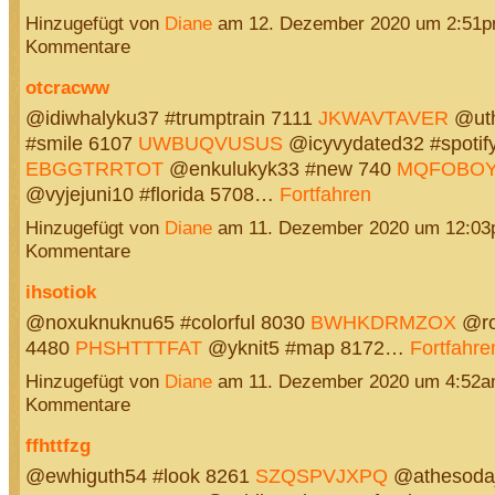
Hinzugefügt von
Diane
am 12. Dezember 2020 um 2:51p
Kommentare
otcracww
@idiwhalyku37 #trumptrain 7111
JKWAVTAVER
@uth
#smile 6107
UWBUQVUSUS
@icyvydated32 #spotif
EBGGTRRTOT
@enkulukyk33 #new 740
MQFOBOY
@vyjejuni10 #florida 5708…
Fortfahren
Hinzugefügt von
Diane
am 11. Dezember 2020 um 12:03
Kommentare
ihsotiok
@noxuknuknu65 #colorful 8030
BWHKDRMZOX
@ro
4480
PHSHTTTFAT
@yknit5 #map 8172…
Fortfahre
Hinzugefügt von
Diane
am 11. Dezember 2020 um 4:52a
Kommentare
ffhttfzg
@ewhiguth54 #look 8261
SZQSPVJXPQ
@athesodaj4