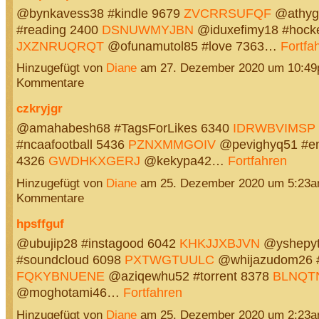
@bynkavess38 #kindle 9679
ZVCRRSUFQF
@athyg
#reading 2400
DSNUWMYJBN
@iduxefimy18 #hock
JXZNRUQRQT
@ofunamutol85 #love 7363…
Fortfa
Hinzugefügt von
Diane
am 27. Dezember 2020 um 10:4
Kommentare
czkryjgr
@amahabesh68 #TagsForLikes 6340
IDRWBVIMSP
#ncaafootball 5436
PZNXMMGOIV
@pevighyq51 #en
4326
GWDHKXGERJ
@kekypa42…
Fortfahren
Hinzugefügt von
Diane
am 25. Dezember 2020 um 5:23a
Kommentare
hpsffguf
@ubujip28 #instagood 6042
KHKJJXBJVN
@yshepy
#soundcloud 6098
PXTWGTUULC
@whijazudom26 #i
FQKYBNUENE
@aziqewhu52 #torrent 8378
BLNQT
@moghotami46…
Fortfahren
Hinzugefügt von
Diane
am 25. Dezember 2020 um 2:23a