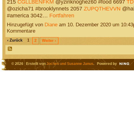
215
CGLLBENFKM
@yziriknoghez60 #food 6697
TD
@ozicha71 #brooklynnets 2057
ZUPQTHEVVN
@hab
#america 3042…
Fortfahren
Hinzugefügt von
Diane
am 10. Dezember 2020 um 10:4
Kommentare
‹ Zurück
1
2
Weiter ›
© 2026 Erstellt von
Jochen und Susanne Janus
. Powered by