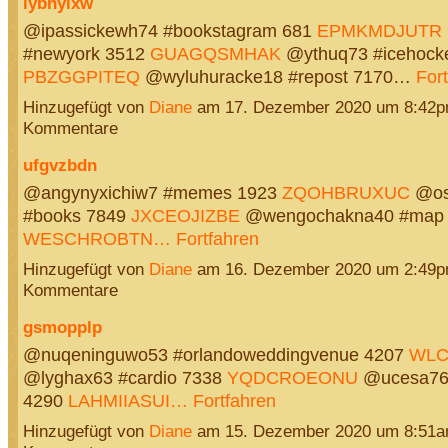
iybnylxw
@ipassickewh74 #bookstagram 681
EPMKMDJUTR
#newyork 3512
GUAGQSMHAK
@ythuq73 #icehock
PBZGGPITEQ
@wyluhuracke18 #repost 7170…
For
Hinzugefügt von
Diane
am 17. Dezember 2020 um 8:42p
Kommentare
ufgvzbdn
@angynyxichiw7 #memes 1923
ZQOHBRUXUC
@os
#books 7849
JXCEOJIZBE
@wengochakna40 #map 
WESCHROBTN…
Fortfahren
Hinzugefügt von
Diane
am 16. Dezember 2020 um 2:49p
Kommentare
gsmopplp
@nuqeninguwo53 #orlandoweddingvenue 4207
WLC
@lyghax63 #cardio 7338
YQDCROEONU
@ucesa76 
4290
LAHMIIASUI…
Fortfahren
Hinzugefügt von
Diane
am 15. Dezember 2020 um 8:51a