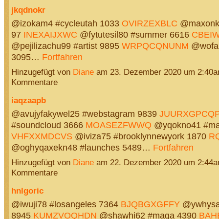
jkqdnokr
@izokam4 #cycleutah 1033
OVIRZEXBLC
@maxonk42
97
INEXAIJXWC
@fytutesil80 #summer 6616
CBEI
@pejilizachu99 #artist 9895
WRPQCQNUNM
@wofan
3095…
Fortfahren
Hinzugefügt von
Diane
am 23. Dezember 2020 um 2:40a
Kommentare
iaqzaapb
@avujyfakywel25 #webstagram 9839
JUURXGPCQ
#soundcloud 3666
MOASEZFWWQ
@yqokno41 #ma
VHFXXMDCVS
@iviza75 #brooklynnewyork 1870
R
@oghyqaxekn48 #launches 5489…
Fortfahren
Hinzugefügt von
Diane
am 22. Dezember 2020 um 2:44a
Kommentare
hnlgoric
@iwuji78 #losangeles 7364
BJQBGXGFFY
@ywhysaq
8945
KUMZVOQHDN
@shawhi62 #maga 4390
BAH