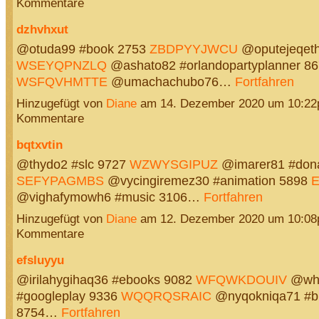
Kommentare
dzhvhxut
@otuda99 #book 2753
ZBDPYYJWCU
@oputejeqet
WSEYQPNZLQ
@ashato82 #orlandopartyplanner 8
WSFQVHMTTE
@umachachubo76…
Fortfahren
Hinzugefügt von
Diane
am 14. Dezember 2020 um 10:2
Kommentare
bqtxvtin
@thydo2 #slc 9727
WZWYSGIPUZ
@imarer81 #dona
SEFYPAGMBS
@vycingiremez30 #animation 5898
E
@vighafymowh6 #music 3106…
Fortfahren
Hinzugefügt von
Diane
am 12. Dezember 2020 um 10:0
Kommentare
efsluyyu
@irilahygihaq36 #ebooks 9082
WFQWKDOUIV
@whe
#googleplay 9336
WQQRQSRAIC
@nyqokniqa71 #b
8754…
Fortfahren