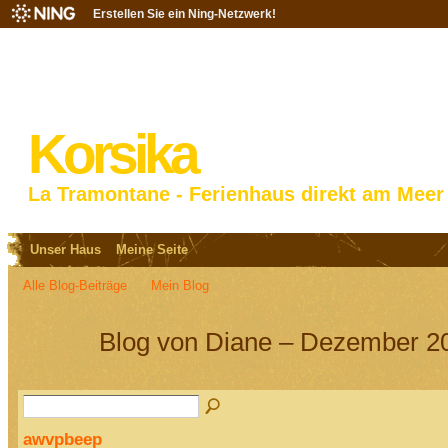
Erstellen Sie ein Ning-Netzwerk!
Korsika
La Tramontane - Ferienhaus direkt am Meer
Unser Haus
Meine Seite
Alle Blog-Beiträge
Mein Blog
Blog von Diane – Dezember 20
awvpbeep