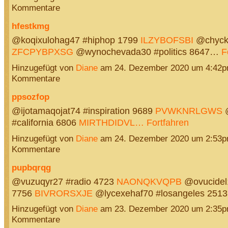
Kommentare
hfestkmg
@koqixulohag47 #hiphop 1799
ILZYBOFSBI
@chycka
ZFCPYBPXSG
@wynochevada30 #politics 8647…
F
Hinzugefügt von
Diane
am 24. Dezember 2020 um 4:42p
Kommentare
ppsozfop
@ijotamaqojat74 #inspiration 9689
PVWKNRLGWS
@
#california 6806
MIRTHDIDVL…
Fortfahren
Hinzugefügt von
Diane
am 24. Dezember 2020 um 2:53p
Kommentare
pupbqrqg
@vuzuqyr27 #radio 4723
NAONQKVQPB
@ovucidel1
7756
BIVRORSXJE
@lycexehaf70 #losangeles 25
Hinzugefügt von
Diane
am 23. Dezember 2020 um 2:35p
Kommentare