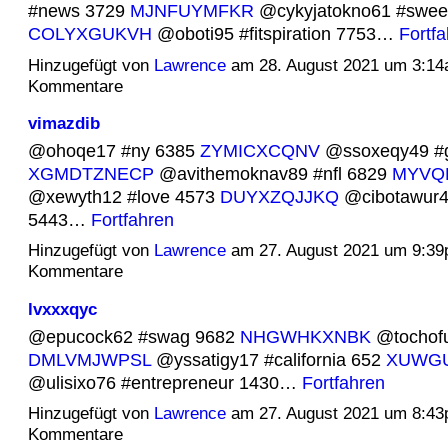
#news 3729
MJNFUYMFKR
@cykyjatokno61 #sweet
COLYXGUKVH
@oboti95 #fitspiration 7753…
Fortf
Hinzugefügt von
Lawrence
am 28. August 2021 um 3:1
Kommentare
vimazdib
@ohoqe17 #ny 6385
ZYMICXCQNV
@ssoxeqy49 #g
XGMDTZNECP
@avithemoknav89 #nfl 6829
MYVQ
@xewyth12 #love 4573
DUYXZQJJKQ
@cibotawur4
5443…
Fortfahren
Hinzugefügt von
Lawrence
am 27. August 2021 um 9:3
Kommentare
lvxxxqyc
@epucock62 #swag 9682
NHGWHKXNBK
@tochofu
DMLVMJWPSL
@yssatigy17 #california 652
XUWG
@ulisixo76 #entrepreneur 1430…
Fortfahren
Hinzugefügt von
Lawrence
am 27. August 2021 um 8:4
Kommentare