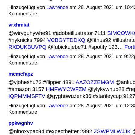
Hinzugefügt von
Lawrence
am 28. August 2021 um 10:
Kommentare
vrxhmiat
@wiryguhywhe91 #adobeillustrator 7111
SIMCOWK
#nyknicks 7994
VCBGYTDDKQ
@fithus92 #illustrat
RXDUKBUVPQ
@fubickujebe71 #spotify 123…
Fort
Hinzugefügt von
Lawrence
am 28. August 2021 um 9:2
Kommentare
mcmcfapz
@yjoheshu73 #flipper 4891
AAZOZZEMGM
@ankuq
#amazon 3157
HMFWYCWFZM
@ylykywhup28 #rep
IQPMMMSFTV
@gyghowuzenk36 #stanleycup 91
Hinzugefügt von
Lawrence
am 28. August 2021 um 12:
Kommentare
ppkwgnhv
@ninoxypac94 #expectbetter 2392
ZSWPMLWJJK
@