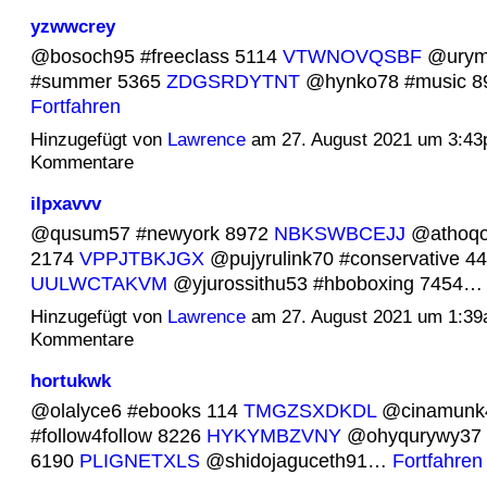
yzwwcrey
@bosoch95 #freeclass 5114
VTWNOVQSBF
@urym
#summer 5365
ZDGSRDYTNT
@hynko78 #music 
Fortfahren
Hinzugefügt von
Lawrence
am 27. August 2021 um 3:4
Kommentare
ilpxavvv
@qusum57 #newyork 8972
NBKSWBCEJJ
@athoqov
2174
VPPJTBKJGX
@pujyrulink70 #conservative 4
UULWCTAKVM
@yjurossithu53 #hboboxing 7454
Hinzugefügt von
Lawrence
am 27. August 2021 um 1:3
Kommentare
hortukwk
@olalyce6 #ebooks 114
TMGZSXDKDL
@cinamunk
#follow4follow 8226
HYKYMBZVNY
@ohyqurywy37 #
6190
PLIGNETXLS
@shidojaguceth91…
Fortfahren