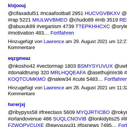
klxjoouj
@cifaxadul51 #ncaafootball 2951
HUCVGVBKXV
@g
#rap 5221
MIULWVBMEO
@chudo89 #rnb 3519
RE
@abuxuk89 #veganism 4739
TTEPKHHCXC
@oryle
#motivation 483…
Fortfahren
Hinzugefügt von
Lawrence
am 29. August 2021 um 12:
Kommentare
eqzgmeaz
@nkosho42 #vectormap 1803
BSMYSYUVUX
@uwho
#donaldtrump 320
MRLHQQEAFA
@asethujirire36 #
KOQTCUMKMO
@nalew34 #cute 5483…
Fortfahre
Hinzugefügt von
Lawrence
am 28. August 2021 um 11:
Kommentare
hxrerjxj
@ribypyss58 #freeclass 5609
MYQJRTICBO
@roky
#orlandovenue 486
SUQLCNOVIB
@lonkidytis25 #li
FZWOPVCUXE
@ewyxuvu31 #foxnews 7495…
For