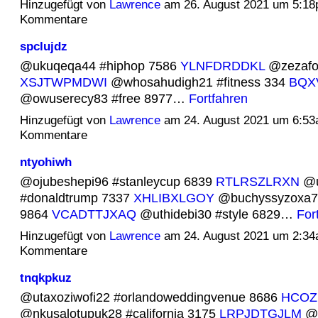
Hinzugefügt von
Lawrence
am 26. August 2021 um 5:1
Kommentare
spclujdz
@ukuqeqa44 #hiphop 7586
YLNFDRDDKL
@zezafot
XSJTWPMDWI
@whosahudigh21 #fitness 334
BQX
@owuserecy83 #free 8977…
Fortfahren
Hinzugefügt von
Lawrence
am 24. August 2021 um 6:5
Kommentare
ntyohiwh
@ojubeshepi96 #stanleycup 6839
RTLRSZLRXN
@u
#donaldtrump 7337
XHLIBXLGOY
@buchyssyzoxa7
9864
VCADTTJXAQ
@uthidebi30 #style 6829…
For
Hinzugefügt von
Lawrence
am 24. August 2021 um 2:3
Kommentare
tnqkpkuz
@utaxoziwofi22 #orlandoweddingvenue 8686
HCOZ
@nkusalotupuk28 #california 3175
LRPJDTGJLM
@k