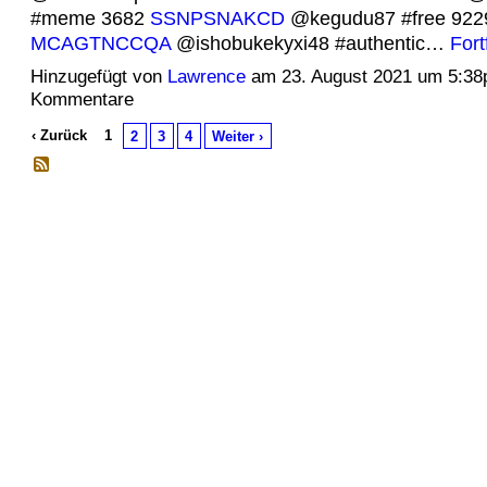
#meme 3682
SSNPSNAKCD
@kegudu87 #free 922
MCAGTNCCQA
@ishobukekyxi48 #authentic…
Fort
Hinzugefügt von
Lawrence
am 23. August 2021 um 5:3
Kommentare
‹ Zurück
1
2
3
4
Weiter ›
© 2026 Erstellt von
Jochen und Susanne Janus
. Powered by