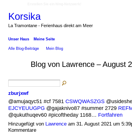
Erstellen Sie ein Ning-Netzwerk!
Korsika
La Tramontane - Ferienhaus direkt am Meer
Unser Haus
Meine Seite
Alle Blog-Beiträge
Mein Blog
Blog von Lawrence – August 2
zburjxwf
@amujaqyc51 #cf 7581
CSWQWASZGS
@usideshe
EJCYEUUGPG
@gajaknivo87 #summer 2729
REFM
@qukuthuqev60 #picoftheday 1168…
Fortfahren
Hinzugefügt von
Lawrence
am 31. August 2021 um 5:3
Kommentare