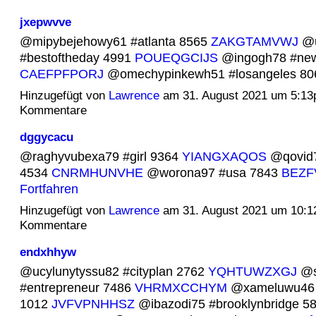
jxepwvve
@mipybejehowy61 #atlanta 8565
ZAKGTAMVWJ
@u
#bestoftheday 4991
POUEQGCIJS
@ingogh78 #new
CAEFPFPORJ
@omechypinkewh51 #losangeles 8
Hinzugefügt von
Lawrence
am 31. August 2021 um 5:1
Kommentare
dggycacu
@raghyvubexa79 #girl 9364
YIANGXAQOS
@qovid7
4534
CNRMHUNVHE
@worona97 #usa 7843
BEZ
Fortfahren
Hinzugefügt von
Lawrence
am 31. August 2021 um 10:
Kommentare
endxhhyw
@ucylunytyssu82 #cityplan 2762
YQHTUWZXGJ
@s
#entrepreneur 7486
VHRMXCCHYM
@xameluwu46 #
1012
JVFVPNHHSZ
@ibazodi75 #brooklynbridge 5