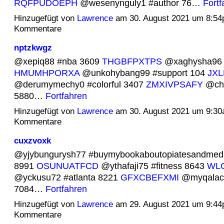
RQFPUDOEPH
@wesenynguly1 #author 76…
Fortf
Hinzugefügt von
Lawrence
am 30. August 2021 um 8:5
Kommentare
nptzkwgz
@xepiq88 #nba 3609
THGBFPXTPS
@xaghysha96 
HMUMHPORXA
@unkohybang99 #support 104
JXL
@derumymechy0 #colorful 3407
ZMXIVPSAFY
@cho
5880…
Fortfahren
Hinzugefügt von
Lawrence
am 30. August 2021 um 9:3
Kommentare
cuxzvoxk
@yjybungurysh77 #buymybookaboutopiatesandmedi
8991
OSUNUATFCD
@ythafaji75 #fitness 8643
WL
@yckusu72 #atlanta 8221
GFXCBEFXMI
@myqalach
7084…
Fortfahren
Hinzugefügt von
Lawrence
am 29. August 2021 um 9:4
Kommentare