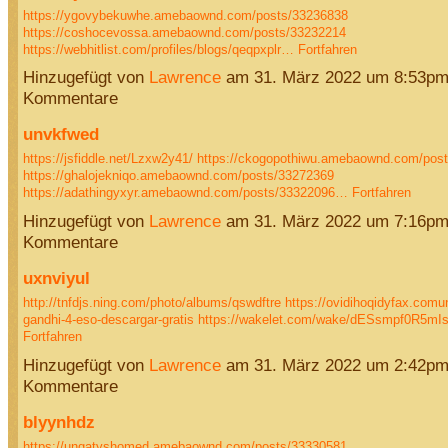
https://ygovybekuwhe.amebaownd.com/posts/33236838
https://coshocevossa.amebaownd.com/posts/33232214
https://webhitlist.com/profiles/blogs/qeqpxplr…
Fortfahren
Hinzugefügt von
Lawrence
am 31. März 2022 um 8:53pm
Kommentare
unvkfwed
https://jsfiddle.net/Lzxw2y41/
https://ckogopothiwu.amebaownd.com/pos
https://ghalojekniqo.amebaownd.com/posts/33272369
https://adathingyxyr.amebaownd.com/posts/33322096…
Fortfahren
Hinzugefügt von
Lawrence
am 31. März 2022 um 7:16pm
Kommentare
uxnviyul
http://tnfdjs.ning.com/photo/albums/qswdftre
https://ovidihoqidyfax.comu
gandhi-4-eso-descargar-gratis
https://wakelet.com/wake/dESsmpf0R5m
Fortfahren
Hinzugefügt von
Lawrence
am 31. März 2022 um 2:42pm
Kommentare
blyynhdz
https://ungatyshomed.amebaownd.com/posts/33330581