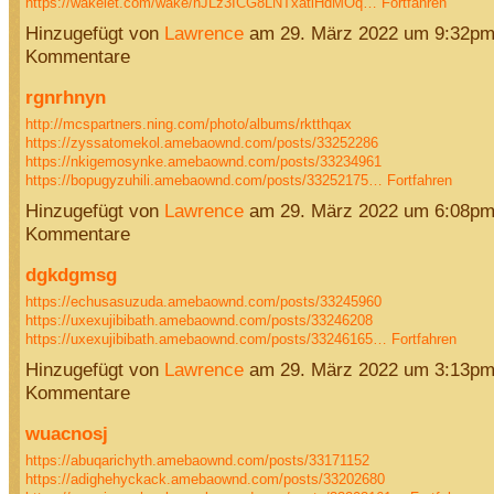
https://wakelet.com/wake/nJLz3ICG8LNTxatiHdMOq…
Fortfahren
Hinzugefügt von
Lawrence
am 29. März 2022 um 9:32pm
Kommentare
rgnrhnyn
http://mcspartners.ning.com/photo/albums/rktthqax
https://zyssatomekol.amebaownd.com/posts/33252286
https://nkigemosynke.amebaownd.com/posts/33234961
https://bopugyzuhili.amebaownd.com/posts/33252175…
Fortfahren
Hinzugefügt von
Lawrence
am 29. März 2022 um 6:08pm
Kommentare
dgkdgmsg
https://echusasuzuda.amebaownd.com/posts/33245960
https://uxexujibibath.amebaownd.com/posts/33246208
https://uxexujibibath.amebaownd.com/posts/33246165…
Fortfahren
Hinzugefügt von
Lawrence
am 29. März 2022 um 3:13pm
Kommentare
wuacnosj
https://abuqarichyth.amebaownd.com/posts/33171152
https://adighehyckack.amebaownd.com/posts/33202680