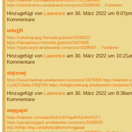
https://wakelet.com/wake/qfGrvRSoLXC7CcEDp4SaG
https://seshoknitosu.amebaownd.com/posts/33299100…
Fortfahren
Hinzugefügt von
Lawrence
am 30. März 2022 um 9:07pm
Kommentare
unlzjjfl
https://xalukingoqog.themedia.jp/posts/33282237
https://haroqimiryxi.themedia.jp/posts/33274408
https://ojuluvanytir.amebaownd.com/posts/33295647…
Fortfahren
Hinzugefügt von
Lawrence
am 30. März 2022 um 10:21a
Kommentare
xlqizcwj
https://essechawhupi.amebaownd.com/posts/33279455
https://wakelet.
cLy9QT16rdycS9DjTl0A
https://edeghyxonkang.amebaownd.com/posts/
Hinzugefügt von
Lawrence
am 30. März 2022 um 8:38am
Kommentare
wqqyajet
https://wakelet.com/wake/0nKVoD7mpdPiAZvKnVGTJ
https://gocejussygack.amebaownd.com/posts/33290029
http://tnfdjs.ning.com/photo/albums/kvggpaqk