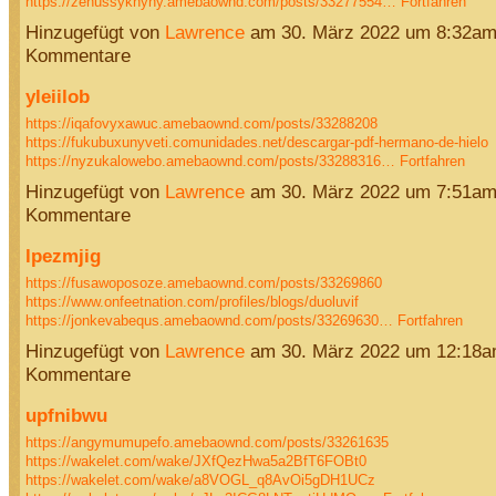
https://zenussyknyhy.amebaownd.com/posts/33277554…
Fortfahren
Hinzugefügt von
Lawrence
am 30. März 2022 um 8:32am
Kommentare
yleiilob
https://iqafovyxawuc.amebaownd.com/posts/33288208
https://fukubuxunyveti.comunidades.net/descargar-pdf-hermano-de-hielo
https://nyzukalowebo.amebaownd.com/posts/33288316…
Fortfahren
Hinzugefügt von
Lawrence
am 30. März 2022 um 7:51am
Kommentare
lpezmjig
https://fusawoposoze.amebaownd.com/posts/33269860
https://www.onfeetnation.com/profiles/blogs/duoluvif
https://jonkevabequs.amebaownd.com/posts/33269630…
Fortfahren
Hinzugefügt von
Lawrence
am 30. März 2022 um 12:18a
Kommentare
upfnibwu
https://angymumupefo.amebaownd.com/posts/33261635
https://wakelet.com/wake/JXfQezHwa5a2BfT6FOBt0
https://wakelet.com/wake/a8VOGL_q8AvOi5gDH1UCz