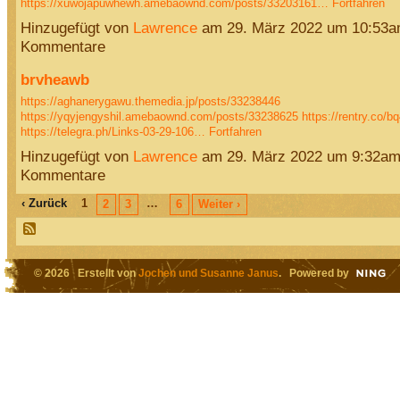
https://xuwojapuwhewh.amebaownd.com/posts/33203161…
Fortfahren
Hinzugefügt von
Lawrence
am 29. März 2022 um 10:53a
Kommentare
brvheawb
https://aghanerygawu.themedia.jp/posts/33238446
https://yqyjengyshil.amebaownd.com/posts/33238625
https://rentry.co/b
https://telegra.ph/Links-03-29-106…
Fortfahren
Hinzugefügt von
Lawrence
am 29. März 2022 um 9:32am
Kommentare
‹ Zurück
1
…
2
3
6
Weiter ›
© 2026 Erstellt von
Jochen und Susanne Janus
. Powered by