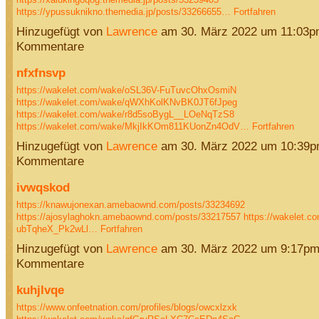
https://ypussuknikno.themedia.jp/posts/33266655…
Fortfahren
Hinzugefügt von
Lawrence
am 30. März 2022 um 11:03p
Kommentare
nfxfnsvp
https://wakelet.com/wake/oSL36V-FuTuvcOhxOsmiN
https://wakelet.com/wake/qWXhKolKNvBK0JT6fJpeg
https://wakelet.com/wake/r8d5soBygL__LOeNqTzS8
https://wakelet.com/wake/MkjIkKOm811KUonZn4OdV…
Fortfahren
Hinzugefügt von
Lawrence
am 30. März 2022 um 10:39p
Kommentare
ivwqskod
https://knawujonexan.amebaownd.com/posts/33234692
https://ajosylaghokn.amebaownd.com/posts/33217557
https://wakelet.
ubTqheX_Pk2wLl…
Fortfahren
Hinzugefügt von
Lawrence
am 30. März 2022 um 9:17pm
Kommentare
kuhjlvqe
https://www.onfeetnation.com/profiles/blogs/owcxlzxk