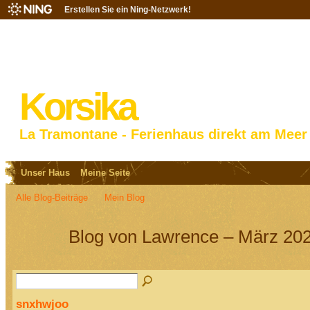
Erstellen Sie ein Ning-Netzwerk!
Korsika
La Tramontane - Ferienhaus direkt am Meer
Unser Haus
Meine Seite
Alle Blog-Beiträge
Mein Blog
Blog von Lawrence – März 202
snxhwjoo