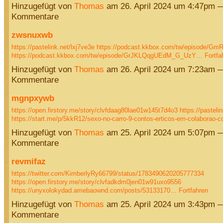
Hinzugefügt von
Thomas
am 26. April 2024 um 4:47pm 
Kommentare
zwsnuxwb
https://pastelink.net/lxj7ve3e
https://podcast.kkbox.com/tw/episode/G
https://podcast.kkbox.com/tw/episode/GrJKLQqgUEdM_G_UzY…
Fortfa
Hinzugefügt von
Thomas
am 26. April 2024 um 7:23am 
Kommentare
mgnpxywb
https://open.firstory.me/story/clvfdaag80lae01w145t7d4o3
https://pasteli
https://start.me/p/5kkR12/sexo-no-carro-9-contos-erticos-em-colaborao-
Hinzugefügt von
Thomas
am 25. April 2024 um 5:07pm 
Kommentare
revmifaz
https://twitter.com/KimberlyRy66799/status/1783490620205777334
https://open.firstory.me/story/clvfadkdm0jen01w91uxo9556
https://unyxolokydad.amebaownd.com/posts/53133170…
Fortfahren
Hinzugefügt von
Thomas
am 25. April 2024 um 3:43pm 
Kommentare