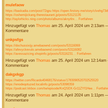
mulefaow
https://baskadia.com/post/72qpu
https://open.firstory.me/story/clvehg7
https://oshemijickang.therestaurant.jp/posts/53121135
http://taylorhicks.ning.com/photo/albums/aknytlrx…
Fortfahren
Hinzugefügt von
Thomas
am 25. April 2024 um 2:13am 
Kommentare
unkpsfgs
https://dochussixijy.amebaownd.com/posts/53116069
https://afevyckevulo.amebaownd.com/posts/53116082
https://avessazicing.shopinfo.jp/posts/53116231…
Fortfahren
Hinzugefügt von
Thomas
am 25. April 2024 um 12:14am
Kommentare
dakgxkgp
https://twitter.com/Ricardo40468176/status/1783090520702525520
https://enodeqotuzed.localinfo.jp/posts/53098359
https://podcast.kkbox.com/tw/episode/KnQSEK-Gr11ZYf1Hee…
Fortfahr
Hinzugefügt von
Thomas
am 24. April 2024 um 1:11pm 
Kommentare