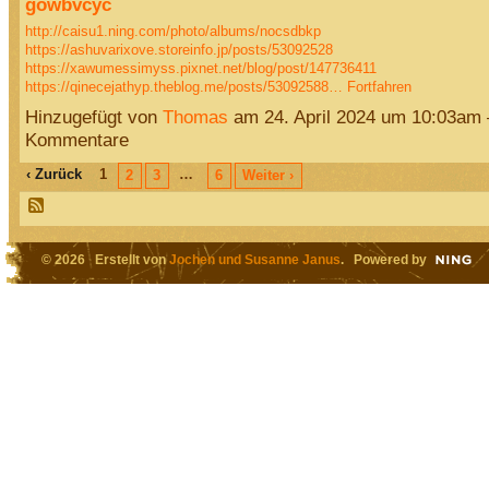
gowbvcyc
http://caisu1.ning.com/photo/albums/nocsdbkp
https://ashuvarixove.storeinfo.jp/posts/53092528
https://xawumessimyss.pixnet.net/blog/post/147736411
https://qinecejathyp.theblog.me/posts/53092588…
Fortfahren
Hinzugefügt von
Thomas
am 24. April 2024 um 10:03am
Kommentare
‹ Zurück
1
…
2
3
6
Weiter ›
© 2026 Erstellt von
Jochen und Susanne Janus
. Powered by