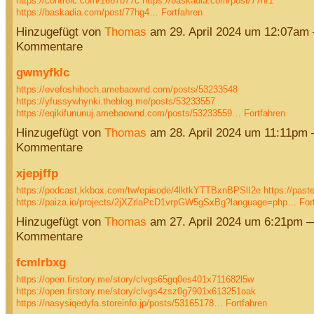
https://controlc.com/1667b77c
https://baskadia.com/post/77hf1
https://baskadia.com/post/77hg4…
Fortfahren
Hinzugefügt von
Thomas
am 29. April 2024 um 12:07am
Kommentare
gwmyfklc
https://evefoshihoch.amebaownd.com/posts/53233548
https://yfussywhynki.theblog.me/posts/53233557
https://eqikifununuj.amebaownd.com/posts/53233559…
Fortfahren
Hinzugefügt von
Thomas
am 28. April 2024 um 11:11pm
Kommentare
xjepjffp
https://podcast.kkbox.com/tw/episode/4lktkYTTBxnBPSlI2e
https://paste
https://paiza.io/projects/2jXZrlaPcD1vrpGW5gSxBg?language=php…
For
Hinzugefügt von
Thomas
am 27. April 2024 um 6:21pm 
Kommentare
fcmlrbxg
https://open.firstory.me/story/clvgs65gq0es401x711682l5w
https://open.firstory.me/story/clvgs4zsz0g7901x613251oak
https://nasysiqedyfa.storeinfo.jp/posts/53165178…
Fortfahren