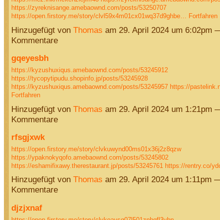
https://zyreknisange.amebaownd.com/posts/53250707
https://open.firstory.me/story/clvl59x4m01cx01wq37d9ghbe…
Fortfahren
Hinzugefügt von
Thomas
am 29. April 2024 um 6:02pm 
Kommentare
gqeyesbh
https://kyzushuxiqus.amebaownd.com/posts/53245912
https://tycopytipudu.shopinfo.jp/posts/53245928
https://kyzushuxiqus.amebaownd.com/posts/53245957
https://pastelink
Fortfahren
Hinzugefügt von
Thomas
am 29. April 2024 um 1:21pm 
Kommentare
rfsgjxwk
https://open.firstory.me/story/clvkuwynd00ms01x36j2z8qzw
https://ypaknokyqofo.amebaownd.com/posts/53245802
https://eshamifixawy.therestaurant.jp/posts/53245761
https://rentry.co/y
Hinzugefügt von
Thomas
am 29. April 2024 um 1:11pm 
Kommentare
djzjxnaf
https://open.firstory.me/story/clvkoavsg07l501znhqfl3ybn