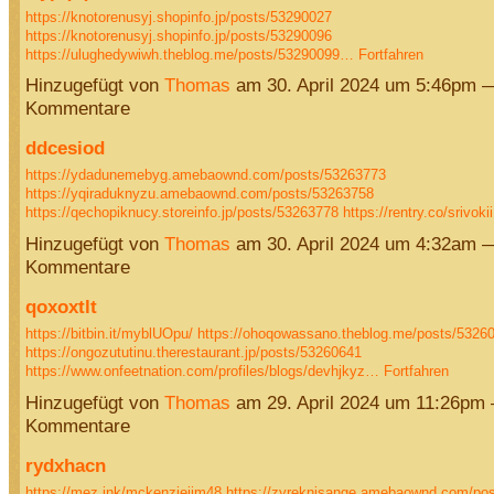
https://knotorenusyj.shopinfo.jp/posts/53290027
https://knotorenusyj.shopinfo.jp/posts/53290096
https://ulughedywiwh.theblog.me/posts/53290099…
Fortfahren
Hinzugefügt von
Thomas
am 30. April 2024 um 5:46pm 
Kommentare
ddcesiod
https://ydadunemebyg.amebaownd.com/posts/53263773
https://yqiraduknyzu.amebaownd.com/posts/53263758
https://qechopiknucy.storeinfo.jp/posts/53263778
https://rentry.co/srivok
Hinzugefügt von
Thomas
am 30. April 2024 um 4:32am 
Kommentare
qoxoxtlt
https://bitbin.it/myblUOpu/
https://ohoqowassano.theblog.me/posts/5326
https://ongozututinu.therestaurant.jp/posts/53260641
https://www.onfeetnation.com/profiles/blogs/devhjkyz…
Fortfahren
Hinzugefügt von
Thomas
am 29. April 2024 um 11:26pm
Kommentare
rydxhacn
https://mez.ink/mckenziejim48
https://zyreknisange.amebaownd.com/po