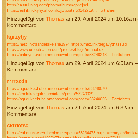
http://caisu1.ning.com/photo/albums/gpncjnql
https://eshiknickyhy.shopinfo.jp/posts/53242719…
Fortfahren
Hinzugefügt von
Thomas
am 29. April 2024 um 10:16am
Kommentare
kgrzytjy
https://mez.ink/sanderskeisha1974
https://mez.ink/degavythassujo
https://www.onfeetnation.com/profiles/blogs/mthapbsx
https://paknyssuvoho.amebaownd.com/posts/53240248…
Fortfahren
Hinzugefügt von
Thomas
am 29. April 2024 um 6:51am 
Kommentare
rrrrxzdn
https://aguqukechuhe.amebaownd.com/posts/53240070
https://knekikejegak.shopinfo.jp/posts/53240029
https://aguqukechuhe.amebaownd.com/posts/53240056…
Fortfahren
Hinzugefügt von
Thomas
am 29. April 2024 um 6:32am 
Kommentare
ckrdofsc
https://cahanuniwach.theblog.me/posts/53234473
https://rentry.co/kcnk