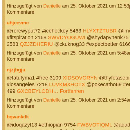
Hinzugefügt von
Danielle
am 25. Oktober 2021 um 12:5
Kommentare
uhjccvmc
@rorewyput72 #icehockey 5463
HLYXTZTUBR
@ime
#fitspiration 2168
SWVDYOGUWI
@shydapynenk75 #
2583
QZJZDHERIU
@ckuknog33 #expectbetter 61
Hinzugefügt von
Danielle
am 25. Oktober 2021 um 5:48
Kommentare
njzjbgju
@fatufyma1 #free 3109
XIDSOVORYN
@thyfetasepi
#losangeles 7218
LUVKMXHOTX
@pokecatho69 #en
499
GXCBEYLODH…
Fortfahren
Hinzugefügt von
Danielle
am 25. Oktober 2021 um 2:54
Kommentare
bqvankdk
@idoqazyf13 #ethiopian 9754
FWBVOTIQML
@aqade