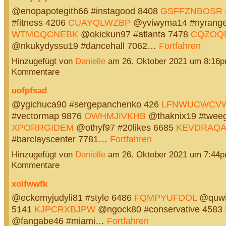
@enopapotegith66 #instagood 8408
GSFFZNBOSR
#fitness 4206
CUAYQLWZBP
@yviwyma14 #nyrange
WTMCQCNEBK
@okickun97 #atlanta 7478
CQZOQ
@nkukydyssu19 #dancehall 7062…
Fortfahren
Hinzugefügt von
Danielle
am 26. Oktober 2021 um 8:16
Kommentare
uofpfsad
@ygichuca90 #sergepanchenko 426
LFNWUCWCV
#vectormap 9876
OWHMJIVKHB
@thaknix19 #twee
XPORRGIDEM
@othyf97 #20likes 6685
KEVDRAQA
#barclayscenter 7781…
Fortfahren
Hinzugefügt von
Danielle
am 26. Oktober 2021 um 7:44
Kommentare
xolfwwfk
@eckemyjudyli81 #style 6486
FQMPYUFDOL
@quwid
5141
KJPCRXBJPW
@ngock80 #conservative 4583
@fangabe46 #miami…
Fortfahren