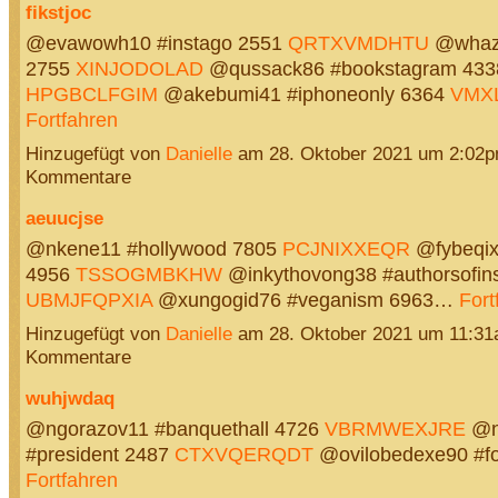
fikstjoc
@evawowh10 #instago 2551
QRTXVMDHTU
@whazy
2755
XINJODOLAD
@qussack86 #bookstagram 433
HPGBCLFGIM
@akebumi41 #iphoneonly 6364
VMX
Fortfahren
Hinzugefügt von
Danielle
am 28. Oktober 2021 um 2:02
Kommentare
aeuucjse
@nkene11 #hollywood 7805
PCJNIXXEQR
@fybeqix
4956
TSSOGMBKHW
@inkythovong38 #authorsofin
UBMJFQPXIA
@xungogid76 #veganism 6963…
Fort
Hinzugefügt von
Danielle
am 28. Oktober 2021 um 11:3
Kommentare
wuhjwdaq
@ngorazov11 #banquethall 4726
VBRMWEXJRE
@n
#president 2487
CTXVQERQDT
@ovilobedexe90 #f
Fortfahren