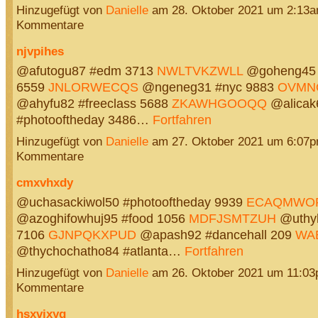
Hinzugefügt von
Danielle
am 28. Oktober 2021 um 2:13
Kommentare
njvpihes
@afutogu87 #edm 3713
NWLTVKZWLL
@goheng45 
6559
JNLORWECQS
@ngeneg31 #nyc 9883
OVMN
@ahyfu82 #freeclass 5688
ZKAWHGOOQQ
@alicak
#photooftheday 3486…
Fortfahren
Hinzugefügt von
Danielle
am 27. Oktober 2021 um 6:07
Kommentare
cmxvhxdy
@uchasackiwol50 #photooftheday 9939
ECAQMWO
@azoghifowhuj95 #food 1056
MDFJSMTZUH
@uthyl
7106
GJNPQKXPUD
@apash92 #dancehall 209
WA
@thychochatho84 #atlanta…
Fortfahren
Hinzugefügt von
Danielle
am 26. Oktober 2021 um 11:0
Kommentare
hsxvjxyq