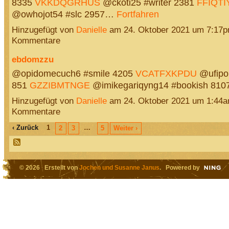
8335
VKKDQGRHUS
@ckoti25 #writer 2381
FFIQT
@owhojot54 #slc 2957…
Fortfahren
Hinzugefügt von
Danielle
am 24. Oktober 2021 um 7:17
Kommentare
ebdomzzu
@opidomecuch6 #smile 4205
VCATFXKPDU
@ufipoh
851
GZZIBMTNGE
@imikegariqyng14 #bookish 81
Hinzugefügt von
Danielle
am 24. Oktober 2021 um 1:44
Kommentare
‹ Zurück
1
…
2
3
5
Weiter ›
© 2026 Erstellt von
Jochen und Susanne Janus
. Powered by