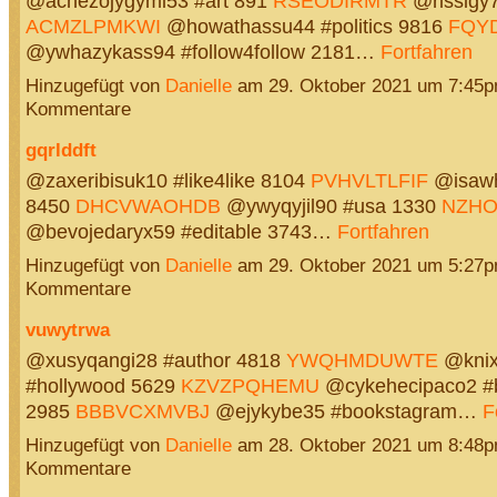
@achezojygymi53 #art 891
RSEODIRMTR
@rissigy7
ACMZLPMKWI
@howathassu44 #politics 9816
FQY
@ywhazykass94 #follow4follow 2181…
Fortfahren
Hinzugefügt von
Danielle
am 29. Oktober 2021 um 7:45
Kommentare
gqrlddft
@zaxeribisuk10 #like4like 8104
PVHVLTLFIF
@isawh
8450
DHCVWAOHDB
@ywyqyjil90 #usa 1330
NZHO
@bevojedaryx59 #editable 3743…
Fortfahren
Hinzugefügt von
Danielle
am 29. Oktober 2021 um 5:27
Kommentare
vuwytrwa
@xusyqangi28 #author 4818
YWQHMDUWTE
@knix
#hollywood 5629
KZVZPQHEMU
@cykehecipaco2 #
2985
BBBVCXMVBJ
@ejykybe35 #bookstagram…
F
Hinzugefügt von
Danielle
am 28. Oktober 2021 um 8:48
Kommentare