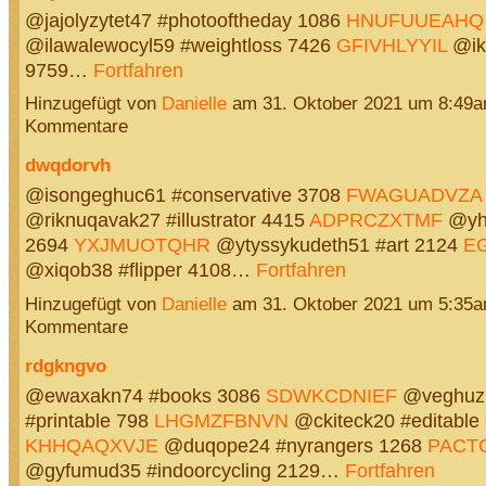
@jajolyzytet47 #photooftheday 1086
HNUFUUEAHQ
@ilawalewocyl59 #weightloss 7426
GFIVHLYYIL
@ik
9759…
Fortfahren
Hinzugefügt von
Danielle
am 31. Oktober 2021 um 8:49
Kommentare
dwqdorvh
@isongeghuc61 #conservative 3708
FWAGUADVZA
@riknuqavak27 #illustrator 4415
ADPRCZXTMF
@yhi
2694
YXJMUOTQHR
@ytyssykudeth51 #art 2124
E
@xiqob38 #flipper 4108…
Fortfahren
Hinzugefügt von
Danielle
am 31. Oktober 2021 um 5:35
Kommentare
rdgkngvo
@ewaxakn74 #books 3086
SDWKCDNIEF
@veghuz
#printable 798
LHGMZFBNVN
@ckiteck20 #editable
KHHQAQXVJE
@duqope24 #nyrangers 1268
PACT
@gyfumud35 #indoorcycling 2129…
Fortfahren