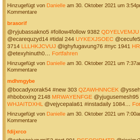
Hinzugefügt von
Danielle
am 30. Oktober 2021 um 3:54
Kommentare
brasorif
@ryjubassakno5 #follow4follow 9382
QDYELVEMJU
@ecarequzyd14 #tidal 244
UYKEXJSOEC
@cecufe5 
3714
LLLHKJCVUJ
@ighyfugavung76 #nyc 1941
HR
@etexyhinuth0…
Fortfahren
Hinzugefügt von
Danielle
am 30. Oktober 2021 um 7:37
Kommentare
mdhmgybe
@bocadyxorak54 #new 303
QZAWHNNCEK
@ysseh
#hboboxing 2148
MRWAYENFGE
@yjugusemesh95 #
WHJAITDXHL
@vejycepala61 #instadaily 1084…
For
Hinzugefügt von
Danielle
am 30. Oktober 2021 um 7:00
Kommentare
fdijxrco