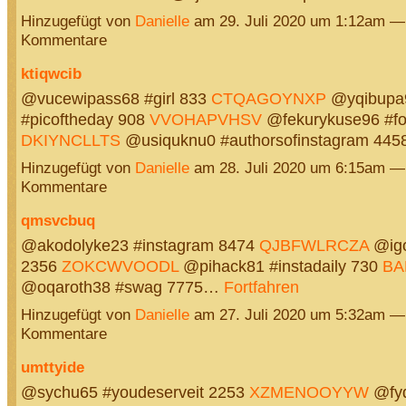
Hinzugefügt von
Danielle
am 29. Juli 2020 um 1:12am —
Kommentare
ktiqwcib
@vucewipass68 #girl 833
CTQAGOYNXP
@yqibupa
#picoftheday 908
VVOHAPVHSV
@fekurykuse96 #fo
DKIYNCLLTS
@usiquknu0 #authorsofinstagram 44
Hinzugefügt von
Danielle
am 28. Juli 2020 um 6:15am —
Kommentare
qmsvcbuq
@akodolyke23 #instagram 8474
QJBFWLRCZA
@igo
2356
ZOKCWVOODL
@pihack81 #instadaily 730
BA
@oqaroth38 #swag 7775…
Fortfahren
Hinzugefügt von
Danielle
am 27. Juli 2020 um 5:32am —
Kommentare
umttyide
@sychu65 #youdeserveit 2253
XZMENOOYYW
@fyq