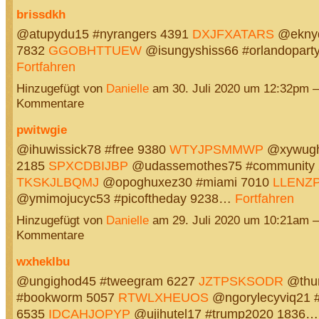
brissdkh
@atupydu15 #nyrangers 4391
DXJFXATARS
@eknyq
7832
GGOBHTTUEW
@isungyshiss66 #orlandopart
Fortfahren
Hinzugefügt von
Danielle
am 30. Juli 2020 um 12:32pm 
Kommentare
pwitwgie
@ihuwissick78 #free 9380
WTYJPSMMWP
@xywughi
2185
SPXCDBIJBP
@udassemothes75 #community 
TKSKJLBQMJ
@opoghuxez30 #miami 7010
LLENZ
@ymimojucyc53 #picoftheday 9238…
Fortfahren
Hinzugefügt von
Danielle
am 29. Juli 2020 um 10:21am 
Kommentare
wxheklbu
@ungighod45 #tweegram 6227
JZTPSKSODR
@thun
#bookworm 5057
RTWLXHEUOS
@ngorylecyviq21 
6535
IDCAHJOPYP
@ujihutel17 #trump2020 1836