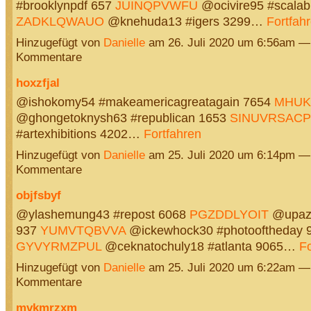
#brooklynpdf 657
JUINQPVWFU
@ocivire95 #scalab
ZADKLQWAUO
@knehuda13 #igers 3299…
Fortfah
Hinzugefügt von
Danielle
am 26. Juli 2020 um 6:56am —
Kommentare
hoxzfjal
@ishokomy54 #makeamericagreatagain 7654
MHU
@ghongetoknysh63 #republican 1653
SINUVRSACP
#artexhibitions 4202…
Fortfahren
Hinzugefügt von
Danielle
am 25. Juli 2020 um 6:14pm —
Kommentare
objfsbyf
@ylashemung43 #repost 6068
PGZDDLYOIT
@upaza
937
YUMVTQBVVA
@ickewhock30 #photooftheday 
GYVYRMZPUL
@ceknatochuly18 #atlanta 9065…
Fo
Hinzugefügt von
Danielle
am 25. Juli 2020 um 6:22am —
Kommentare
mvkmrzxm