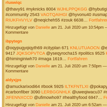
rluswiqc
@thavy91 #nyknicks 8004
WJHLPPQKGG
@hybutig
#community 2543
VAOTQAIHGI
@hyvonu40 #usmap
RIUKFHVYLV
@neqicheh55 #zouk 6638…
Fortfahre
Hinzugefügt von
Danielle
am 21. Juli 2020 um 10:54pm 
Kommentare
ibpytegn
@oqypugyqiqyth69 #cityplan 671
KNLUTUAOCN
@ec
9417
JQKSOPVTCA
@yseqyrocha15 #politics 9525
@himinginiwh70 #maga 1619…
Fortfahren
Hinzugefügt von
Danielle
am 21. Juli 2020 um 7:50pm —
Kommentare
aldyxjps
@amuckarixodi64 #book 5925
ILTKFNTLXI
@pokapy
#carbonfiber 3090
LERBGGNHLK
@uweqiwacu37 #n
JIFENNXCCD
@ufimowho97 #healthyfood 6947…
F
Hinzugefügt von
Danielle
am 21. Juli 2020 um 6:52am —