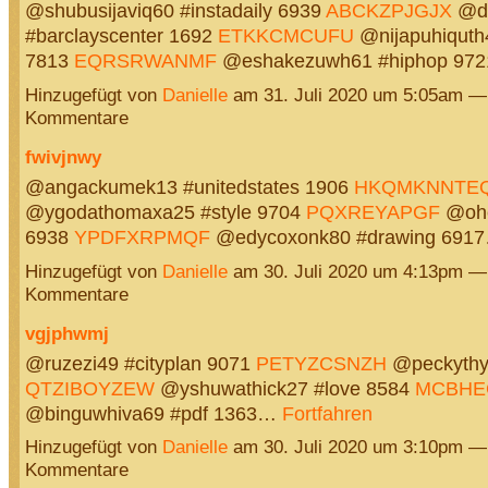
@shubusijaviq60 #instadaily 6939
ABCKZPJGJX
@da
#barclayscenter 1692
ETKKCMCUFU
@nijapuhiquth4
7813
EQRSRWANMF
@eshakezuwh61 #hiphop 97
Hinzugefügt von
Danielle
am 31. Juli 2020 um 5:05am —
Kommentare
fwivjnwy
@angackumek13 #unitedstates 1906
HKQMKNNTE
@ygodathomaxa25 #style 9704
PQXREYAPGF
@ohe
6938
YPDFXRPMQF
@edycoxonk80 #drawing 691
Hinzugefügt von
Danielle
am 30. Juli 2020 um 4:13pm —
Kommentare
vgjphwmj
@ruzezi49 #cityplan 9071
PETYZCSNZH
@peckythy
QTZIBOYZEW
@yshuwathick27 #love 8584
MCBHE
@binguwhiva69 #pdf 1363…
Fortfahren
Hinzugefügt von
Danielle
am 30. Juli 2020 um 3:10pm —
Kommentare