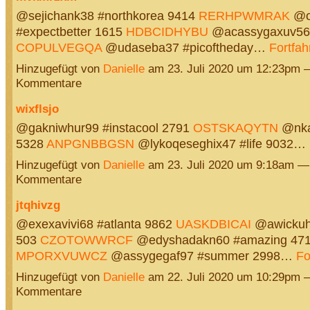
@sejichank38 #northkorea 9414
RERHPWMRAK
@o
#expectbetter 1615
HDBCIDHYBU
@acassygaxuv56
COPULVEGQA
@udaseba37 #picoftheday…
Fortfah
Hinzugefügt von
Danielle
am 23. Juli 2020 um 12:23pm 
Kommentare
wixflsjo
@gakniwhur99 #instacool 2791
OSTSKAQYTN
@nkax
5328
ANPGNBBGSN
@lykoqeseghix47 #life 9032…
Hinzugefügt von
Danielle
am 23. Juli 2020 um 9:18am —
Kommentare
jtqhivzg
@exexavivi68 #atlanta 9862
UASKDBICAI
@awickuh
503
CZOTOWWRCF
@edyshadakn60 #amazing 47
MPORXVUWCZ
@assygegaf97 #summer 2998…
Fo
Hinzugefügt von
Danielle
am 22. Juli 2020 um 10:29pm 
Kommentare