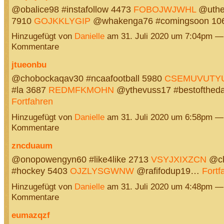
@obalice98 #instafollow 4473
FOBOJWJWHL
@uthe
7910
GOJKKLYGIP
@whakenga76 #comingsoon 1
Hinzugefügt von
Danielle
am 31. Juli 2020 um 7:04pm —
Kommentare
jtueonbu
@chobockaqav30 #ncaafootball 5980
CSEMUVUTY
#la 3687
REDMFKMOHN
@ythevuss17 #bestofthed
Fortfahren
Hinzugefügt von
Danielle
am 31. Juli 2020 um 6:58pm —
Kommentare
zncduaum
@onopowengyn60 #like4like 2713
VSYJXIXZCN
@ck
#hockey 5403
OJZLYSGWNW
@rafifodup19…
Fortf
Hinzugefügt von
Danielle
am 31. Juli 2020 um 4:48pm —
Kommentare
eumazqzf