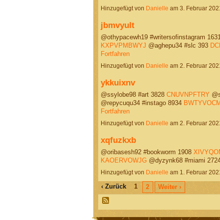
Hinzugefügt von
Danielle
am 3. Februar 20
jbmvyult
@othypacewh19 #writersofinstagram 163
KXPVPMBWYJ
@aghepu34 #slc 393
DC
Fortfahren
Hinzugefügt von
Danielle
am 2. Februar 20
ykkuixnv
@ssylobe98 #art 3828
CNUVNPFTRY
@ss
@repycuqu34 #instago 8934
BWTYVOC
Fortfahren
Hinzugefügt von
Danielle
am 2. Februar 20
xqfuzkxb
@oribasesh92 #bookworm 1908
XIVYQO
KAOERVOWJG
@dyzynk68 #miami 272
Hinzugefügt von
Danielle
am 1. Februar 20
‹ Zurück
1
2
Weiter ›