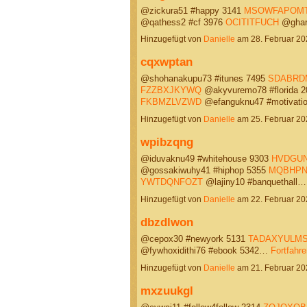
@zickura51 #happy 3141
MSOWFAPOM
@qathess2 #cf 3976
OCITITFUCH
@ghar
Hinzugefügt von
Danielle
am 28. Februar 2
cqxwptan
@shohanakupu73 #itunes 7495
SDABRD
FZZBXJKYWQ
@akyvuremo78 #florida 
FKBMZLVZWD
@efanguknu47 #motivat
Hinzugefügt von
Danielle
am 25. Februar 2
wpibzqng
@iduvaknu49 #whitehouse 9303
HVDGU
@gossakiwuhy41 #hiphop 5355
MQBHPN
YWTDQNFOZT
@lajiny10 #banquethall
Hinzugefügt von
Danielle
am 22. Februar 2
dbzdlwon
@cepox30 #newyork 5131
TADAXYULM
@fywhoxidithi76 #ebook 5342…
Fortfahre
Hinzugefügt von
Danielle
am 21. Februar 2
mxzuukgl