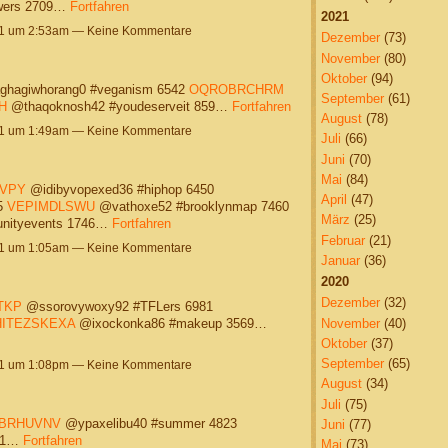
wers 2709…
Fortfahren
2021
21 um 2:53am — Keine Kommentare
Dezember
(73)
November
(80)
Oktober
(94)
hagiwhorang0 #veganism 6542
OQROBRCHRM
September
(61)
H
@thaqoknosh42 #youdeserveit 859…
Fortfahren
August
(78)
21 um 1:49am — Keine Kommentare
Juli
(66)
Juni
(70)
Mai
(84)
VPY
@idibyvopexed36 #hiphop 6450
April
(47)
5
VEPIMDLSWU
@vathoxe52 #brooklynmap 7460
März
(25)
nityevents 1746…
Fortfahren
Februar
(21)
21 um 1:05am — Keine Kommentare
Januar
(36)
2020
Dezember
(32)
TKP
@ssorovywoxy92 #TFLers 6981
November
(40)
HITEZSKEXA
@ixockonka86 #makeup 3569…
Oktober
(37)
September
(65)
21 um 1:08pm — Keine Kommentare
August
(34)
Juli
(75)
BRHUVNV
@ypaxelibu40 #summer 4823
Juni
(77)
701…
Fortfahren
Mai
(73)