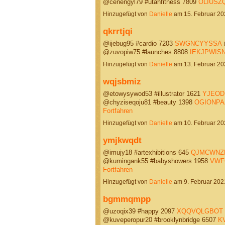
@cenengyl79 #utahfitness 7809
OLIUSZ
Hinzugefügt von
Danielle
am 15. Februar 2
qkrrtjqi
@ijebug95 #cardio 7203
SWGNCYYSSA
@
@zuvopiw75 #launches 8808
IEKJPWIS
Hinzugefügt von
Danielle
am 13. Februar 2
wqjsbmiz
@etowysywod53 #illustrator 1621
YJEOD
@chyziseqoju81 #beauty 1398
OGIONPA
Fortfahren
Hinzugefügt von
Danielle
am 10. Februar 2
ymjkwqdt
@imujy18 #artexhibitions 645
QJMCWNZ
@kumingank55 #babyshowers 1958
VWF
Fortfahren
Hinzugefügt von
Danielle
am 9. Februar 20
bgmmqmpp
@uzoqix39 #happy 2097
XQQVQLGBOT
@kuveperopur20 #brooklynbridge 6507
K