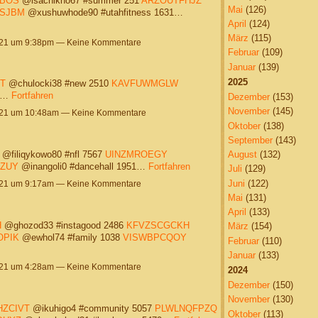
BOS
@isachikno67 #summer 251
ARZOUTFHJZ
Mai
(126)
SJBM
@xushuwhode90 #utahfitness 1631…
April
(124)
März
(115)
021 um 9:38pm — Keine Kommentare
Februar
(109)
Januar
(139)
2025
T
@chulocki38 #new 2510
KAVFUWMGLW
18…
Fortfahren
Dezember
(153)
November
(145)
021 um 10:48am — Keine Kommentare
Oktober
(138)
September
(143)
August
(132)
@filiqykowo80 #nfl 7567
UINZMROEGY
IZUY
@inangoli0 #dancehall 1951…
Fortfahren
Juli
(129)
Juni
(122)
021 um 9:17am — Keine Kommentare
Mai
(131)
April
(133)
H
@ghozod33 #instagood 2486
KFVZSCGCKH
März
(154)
OPIK
@ewhol74 #family 1038
VISWBPCQOY
Februar
(110)
Januar
(133)
021 um 4:28am — Keine Kommentare
2024
Dezember
(150)
November
(130)
HZCIVT
@ikuhigo4 #community 5057
PLWLNQFPZQ
Oktober
(113)