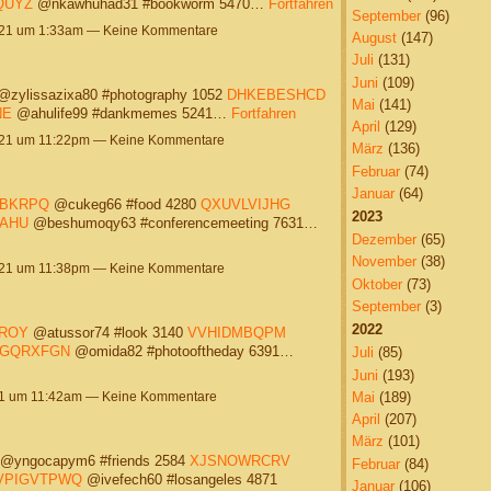
QUYZ
@nkawhuhad31 #bookworm 5470…
Fortfahren
September
(96)
021 um 1:33am — Keine Kommentare
August
(147)
Juli
(131)
Juni
(109)
zylissazixa80 #photography 1052
DHKEBESHCD
Mai
(141)
NE
@ahulife99 #dankmemes 5241…
Fortfahren
April
(129)
021 um 11:22pm — Keine Kommentare
März
(136)
Februar
(74)
Januar
(64)
BKRPQ
@cukeg66 #food 4280
QXUVLVIJHG
2023
AHU
@beshumoqy63 #conferencemeeting 7631…
Dezember
(65)
November
(38)
021 um 11:38pm — Keine Kommentare
Oktober
(73)
September
(3)
2022
ROY
@atussor74 #look 3140
VVHIDMBQPM
GQRXFGN
@omida82 #photooftheday 6391…
Juli
(85)
Juni
(193)
Mai
(189)
21 um 11:42am — Keine Kommentare
April
(207)
März
(101)
@yngocapym6 #friends 2584
XJSNOWRCRV
Februar
(84)
VPIGVTPWQ
@ivefech60 #losangeles 4871
Januar
(106)