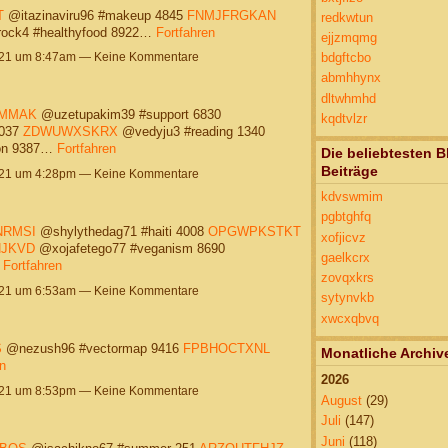
T
@itazinaviru96 #makeup 4845
FNMJFRGKAN
redkwtun
ock4 #healthyfood 8922…
Fortfahren
ejjzmqmg
021 um 8:47am — Keine Kommentare
bdgftcbo
abmhhynx
dltwhmhd
MMAK
@uzetupakim39 #support 6830
kqdtvlzr
2037
ZDWUWXSKRX
@vedyju3 #reading 1340
ion 9387…
Fortfahren
Die beliebtesten B
Beiträge
021 um 4:28pm — Keine Kommentare
kdvswmim
pgbtghfq
NRMSI
@shylythedag71 #haiti 4008
OPGWPKSTKT
xofjicvz
JKVD
@xojafetego77 #veganism 8690
gaelkcrx
…
Fortfahren
zovqxkrs
021 um 6:53am — Keine Kommentare
sytynvkb
xwcxqbvq
S
@nezush96 #vectormap 9416
FPBHOCTXNL
Monatliche Archiv
n
2026
021 um 8:53pm — Keine Kommentare
August
(29)
Juli
(147)
Juni
(118)