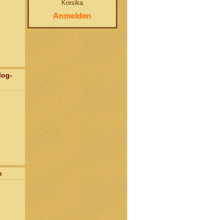
Korsika
Anmelden
log-
e