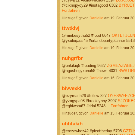
@cywaj11 #follow4follow 2314
ZOJOXOB
@ciknopyqy29 #instagood 6302
BYRUET
Fortfahren
Hinzugefügt von
Danielle
am 19. Februar 2
ttwtklvj
@minkesythu52 #food 8647
OKTBHJCLN
@yxuleqass45 #orlandopartyplanner 55
Hinzugefügt von
Danielle
am 19. Februar 2
nuhgrfbr
@onkikiq5 #reading 9627
ZGMEAZWBEJ
@agoshegyxona58 #news 4031
BWBTIR
Hinzugefügt von
Danielle
am 16. Februar 2
bivvexkl
@ezymach26 #follow 327
OYHSWFEZC
@yzagypa98 #brooklynny 3997
SJZOKE
@eghiwom67 #tidal 5248…
Fortfahren
Hinzugefügt von
Danielle
am 15. Februar 2
uhhfakih
@erezewhoz42 #picoftheday 5798
GZTU