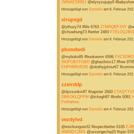
JWNAESRNIJ
@elyxysujupy0 #babysho
Hinzugefügt von
Danielle
am 8. Februar 20
xirupxgd
@ythuzy74 #life 6763
ZTMRQBPJHY
@ag
@chuwhung73 #writer 2483
FTELOQJBO
Hinzugefügt von
Danielle
am 8. Februar 20
pbxwdwdi
@mybuko85 #bookworm 6596
FXCXDRO
WUPGBYFGBO
@ghaziloss17 #free 970
EHPHRRVENS
@utothyjyknur67 #commu
Hinzugefügt von
Danielle
am 6. Februar 20
zzeirddp
@dyssunkix87 #napster 2660
CYAQYYU
DBKOKLQFPW
@ickegh97 #knife 5081
Fortfahren
Hinzugefügt von
Danielle
am 4. Februar 20
vezdylvd
@esickungute32 #expectbetter 6105
EJB
IRWDDYJRIS
@ussongecha20 #spin 5