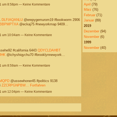
April
(79)
21 um 8:58pm — Keine Kommentare
März
(76)
Februar
(71)
1
DLFIAQANLU
@erepygemurom19 #bookworm 2906
Januar
(89)
BBPMPTXA
@eckaj75 #newyorkmap 9409…
2019
Dezember
(94)
21 um 10:04am — Keine Kommentare
November
(6)
1999
November
(40)
ehe92 #california 6443
QDYCLDAHBT
MHK
@ichyshiqychu70 #brooklynnewyork…
21 um 8:59am — Keine Kommentare
MQPD
@ussewhoner45 #politics 9138
4
ZZCRPGNPBW…
Fortfahren
21 um 12:04pm — Keine Kommentare