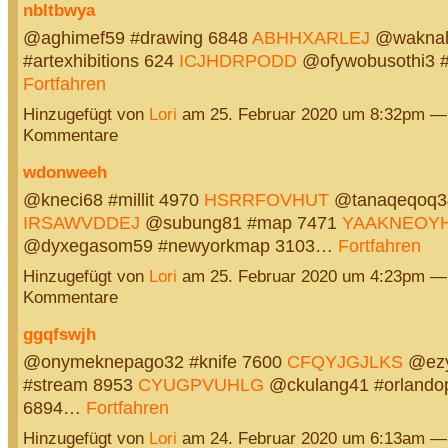
nbltbwya
@aghimef59 #drawing 6848
ABHHXARLEJ
@wakna
#artexhibitions 624
ICJHDRPODD
@ofywobusothi3 #
Fortfahren
Hinzugefügt von
Lori
am 25. Februar 2020 um 8:32pm —
Kommentare
wdonweeh
@kneci68 #millit 4970
HSRRFOVHUT
@tanaqeqoq34
IRSAWVDDEJ
@subung81 #map 7471
YAAKNEOY
@dyxegasom59 #newyorkmap 3103…
Fortfahren
Hinzugefügt von
Lori
am 25. Februar 2020 um 4:23pm —
Kommentare
ggqfswjh
@onymeknepago32 #knife 7600
CFQYJGJLKS
@ezy
#stream 8953
CYUGPVUHLG
@ckulang41 #orlandop
6894…
Fortfahren
Hinzugefügt von
Lori
am 24. Februar 2020 um 6:13am —