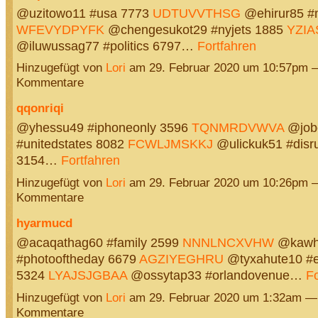
@uzitowo11 #usa 7773
UDTUVVTHSG
@ehirur85 #
WFEVYDPYFK
@chengesukot29 #nyjets 1885
YZI
@iluwussag77 #politics 6797…
Fortfahren
Hinzugefügt von
Lori
am 29. Februar 2020 um 10:57pm 
Kommentare
qqonriqi
@yhessu49 #iphoneonly 3596
TQNMRDVWVA
@job
#unitedstates 8082
FCWLJMSKKJ
@ulickuk51 #disru
3154…
Fortfahren
Hinzugefügt von
Lori
am 29. Februar 2020 um 10:26pm 
Kommentare
hyarmucd
@acaqathag60 #family 2599
NNNLNCXVHW
@kawh
#photooftheday 6679
AGZIYEGHRU
@tyxahute10 #e
5324
LYAJSJGBAA
@ossytap33 #orlandovenue…
Fo
Hinzugefügt von
Lori
am 29. Februar 2020 um 1:32am —
Kommentare