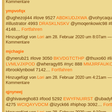
Kommentare
ympvofqx
@ughezoji44 #love 9527
ABDKUDJXWA
@vohycaqu
#illustrator 4993
DRASKLNSKV
@ymoqenkowic98 #l
4148…
Fortfahren
Hinzugefügt von
Lori
am 28. Februar 2020 um 8:07am —
Kommentare
mjchagie
@ynerub21 #love 3050
BKVDGTCTHP
@thuxo60 #li
LVMLVJXPOD
@wheragy85 #nyc 888
MMJIRFAUK
#brooklynbowl 7142…
Fortfahren
Hinzugefügt von
Lori
am 28. Februar 2020 um 4:21am —
Kommentare
qjnyneej
@ghivavegho83 #food 5292
EWYFNUIRST
@ubadyh
4275
WCIQAYVDCM
@izyck66 #hiphop 3092…
Fort