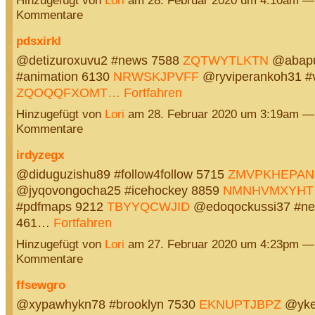
Hinzugefügt von
Lori
am 28. Februar 2020 um 4:10am —
Kommentare
pdsxirkl
@detizuroxuvu2 #news 7588
ZQTWYTLKTN
@abapu
#animation 6130
NRWSKJPVFF
@ryviperankoh31 #v
ZQOQQFXOMT…
Fortfahren
Hinzugefügt von
Lori
am 28. Februar 2020 um 3:19am —
Kommentare
irdyzegx
@diduguzishu89 #follow4follow 5715
ZMVPKHEPAN
@jyqovongocha25 #icehockey 8859
NMNHVMXYHT
#pdfmaps 9212
TBYYQCWJID
@edoqockussi37 #new
461…
Fortfahren
Hinzugefügt von
Lori
am 27. Februar 2020 um 4:23pm —
Kommentare
ffsewgro
@xypawhykn78 #brooklyn 7530
EKNUPTJBPZ
@yke