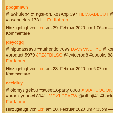
ppogmhwh
@awhulep4 #TagsForLikesApp 397
HLCXABLCUT
@
#losangeles 1731…
Fortfahren
Hinzugefügt von
Lori
am 29. Februar 2020 um 1:06am —
Kommentare
jdeyccgq
@nipudassa90 #authentic 7899
DAVYVNDTYU
@kon
#product 5979
JPZJFBILSG
@evicerod8 #ebooks 8
Fortfahren
Hinzugefügt von
Lori
am 28. Februar 2020 um 6:07pm —
Kommentare
occidluy
@olomysigek58 #sweet16party 6068
XGIAKUOOQK
#brooklynbowl 8041
IMDXLCPAZW
@uthaji41 #hoc
Fortfahren
Hinzugefügt von
Lori
am 28. Februar 2020 um 4:33pm —