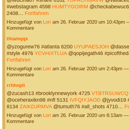
#webstagram 4598
HUMTYGOIRM
@checkabewuc69
2408…
Fortfahren
Hinzugefügt von
Lori
am 26. Februar 2020 um 10:43pm 
Kommentare
thiamqqx
@yzogurew76 #atlanta 6200
UYUPAESJOH
@dasse
#style 4976
YCVHIXTLUA
@qopijegath46 #picofthe
Fortfahren
Hinzugefügt von
Lori
am 26. Februar 2020 um 2:43pm —
Kommentare
rrhhnpli
@zucash13 #brooklynnewyork 4725
VTBTRSUWCQ
@oceheraxikn98 #nfl 5131
IVFQIYJAOD
@jyvodi19 #
8134
ZAIKDJRMVA
@tumuth76 #all_shots 4710…
F
Hinzugefügt von
Lori
am 26. Februar 2020 um 6:13am —
Kommentare