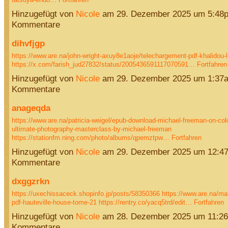
Hinzugefügt von
Nicole
am 29. Dezember 2025 um 5:48
Kommentare
dihvfjgp
https://www.are.na/john-wright-axuy8e1aoje/telechargement-pdf-khalidou-l
https://x.com/farish_jud27832/status/2005436591117070591…
Fortfahren
Hinzugefügt von
Nicole
am 29. Dezember 2025 um 1:37
Kommentare
anageqda
https://www.are.na/patricia-weigel/epub-download-michael-freeman-on-colo
ultimate-photography-masterclass-by-michael-freeman
https://stationfm.ning.com/photo/albums/qpemztpw…
Fortfahren
Hinzugefügt von
Nicole
am 29. Dezember 2025 um 12:4
Kommentare
dxggzrkn
https://uxechissaceck.shopinfo.jp/posts/58350366
https://www.are.na/ma
pdf-hauteville-house-tome-21
https://rentry.co/yacq5trd/edit…
Fortfahren
Hinzugefügt von
Nicole
am 28. Dezember 2025 um 11:2
Kommentare