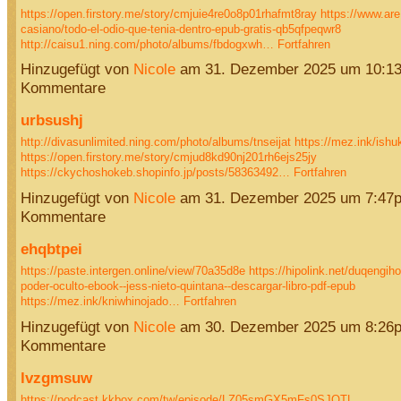
https://open.firstory.me/story/cmjuie4re0o8p01rhafmt8ray
https://www.are
casiano/todo-el-odio-que-tenia-dentro-epub-gratis-qb5qfpeqwr8
http://caisu1.ning.com/photo/albums/fbdogxwh…
Fortfahren
Hinzugefügt von
Nicole
am 31. Dezember 2025 um 10:1
Kommentare
urbsushj
http://divasunlimited.ning.com/photo/albums/tnseijat
https://mez.ink/ish
https://open.firstory.me/story/cmjud8kd90nj201rh6ejs25jy
https://ckychoshokeb.shopinfo.jp/posts/58363492…
Fortfahren
Hinzugefügt von
Nicole
am 31. Dezember 2025 um 7:47
Kommentare
ehqbtpei
https://paste.intergen.online/view/70a35d8e
https://hipolink.net/duqengiho
poder-oculto-ebook--jess-nieto-quintana--descargar-libro-pdf-epub
https://mez.ink/kniwhinojado…
Fortfahren
Hinzugefügt von
Nicole
am 30. Dezember 2025 um 8:26
Kommentare
lvzgmsuw
https://podcast.kkbox.com/tw/episode/LZ05smGX5mFs0SJQTL