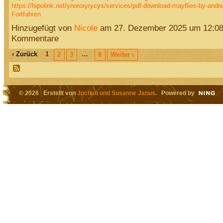
https://hipolink.net/ynororyrycys/services/pdf-download-mayflies-by-an
Fortfahren
Hinzugefügt von
Nicole
am 27. Dezember 2025 um 12:0
Kommentare
‹ Zurück
1
…
2
3
8
Weiter ›
© 2026 Erstellt von
Jochen und Susanne Janus
. Powered by