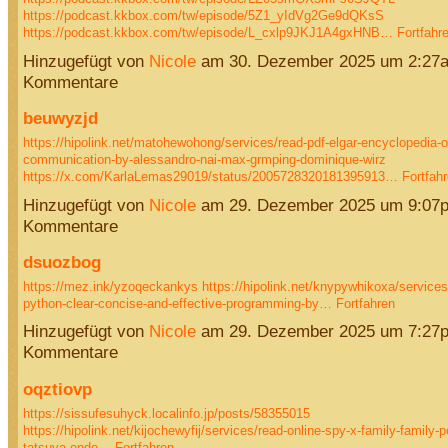
https://podcast.kkbox.com/tw/episode/5Z1_yIdVg2Ge9dQKsS
https://podcast.kkbox.com/tw/episode/L_cxlp9JKJ1A4gxHNB…
Fortfahr
Hinzugefügt von
Nicole
am 30. Dezember 2025 um 2:27
Kommentare
beuwyzjd
https://hipolink.net/matohewohong/services/read-pdf-elgar-encyclopedia-of-
communication-by-alessandro-nai-max-grmping-dominique-wirz
https://x.com/KarlaLemas29019/status/2005728320181395913…
Fortfah
Hinzugefügt von
Nicole
am 29. Dezember 2025 um 9:07
Kommentare
dsuozbog
https://mez.ink/yzoqeckankys
https://hipolink.net/knypywhikoxa/services
python-clear-concise-and-effective-programming-by…
Fortfahren
Hinzugefügt von
Nicole
am 29. Dezember 2025 um 7:27
Kommentare
oqztiovp
https://sissufesuhyck.localinfo.jp/posts/58355015
https://hipolink.net/kijochewyfij/services/read-online-spy-x-family-family-p
tatsuya-endo…
Fortfahren