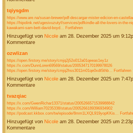
tqiysgdm
https://www.are.na/susan-brewer/pdf-descargar-mister-edicion-en-castella
https://hipolink.net/ugesivuzutyf/services/pdfkindle-all-the-lovers-in-the-n
kawakami-sam-bett-david-boyd…
Fortfahren
Hinzugefügt von
Nicole
am 28. Dezember 2025 um 9:12
Kommentare
ozwlizan
https://open.firstory.me/story/cmjq2j52o012a01qeeas1ey1z
https://x.com/DunnLoren69569/status/2005347170199978026
https://open.firstory.me/story/cmjq2hss3011m01qe0xdt5thb…
Fortfahren
Hinzugefügt von
Nicole
am 28. Dezember 2025 um 7:47
Kommentare
tvazqiac
https://x.com/GwenRichar13371/status/2005266571539988842
https://x.com/William70235338/status/2005266189396934902
https://podcast.kkbox.com/tw/episode/8mm1LXQL919yopKKis…
Fortfah
Hinzugefügt von
Nicole
am 28. Dezember 2025 um 2:23
Kommentare