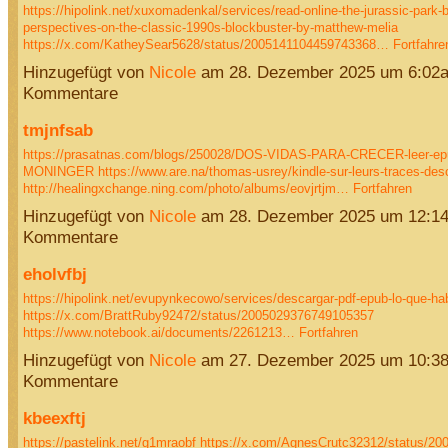
https://hipolink.net/xuxomadenkal/services/read-online-the-jurassic-park
perspectives-on-the-classic-1990s-blockbuster-by-matthew-melia
https://x.com/KatheySear5628/status/2005141104459743368…
Fortfahre
Hinzugefügt von
Nicole
am 28. Dezember 2025 um 6:02
Kommentare
tmjnfsab
https://prasatnas.com/blogs/250028/DOS-VIDAS-PARA-CRECER-leer-e
MONINGER
https://www.are.na/thomas-usrey/kindle-sur-leurs-traces-desc
http://healingxchange.ning.com/photo/albums/eovjrtjm…
Fortfahren
Hinzugefügt von
Nicole
am 28. Dezember 2025 um 12:1
Kommentare
eholvfbj
https://hipolink.net/evupynkecowo/services/descargar-pdf-epub-lo-que-ha
https://x.com/BrattRuby92472/status/2005029376749105357
https://www.notebook.ai/documents/2261213…
Fortfahren
Hinzugefügt von
Nicole
am 27. Dezember 2025 um 10:3
Kommentare
kbeexftj
https://pastelink.net/g1mraobf
https://x.com/AgnesCrutc32312/status/2