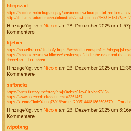
hbsjnzad
https://hipolink.net/inkagutuqaqy/services/download-pdf-tell-me-lies-a-nov
http://diskusia.katasternehnutelnosti.sk/viewtopic.php?f=3&t=1517&p=
Hinzugefügt von
Nicole
am 28. Dezember 2025 um 1:57
Kommentare
ltjclxcc
https://pastelink.net/dzslppfy
https://webhitlist.com/profiles/blogs/pjybqyq
https://hipolink.net/otuwukiloxew/services/pdfkindle-the-actor-and-the-sp
donnellan…
Fortfahren
Hinzugefügt von
Nicole
am 28. Dezember 2025 um 12:3
Kommentare
snfbnckz
https://open.firstory.me/story/cmjp9mbxz01cw01uyhdr7315n
https://www.notebook.ai/documents/2261457
https://x.com/CindyYoung78916/status/2005144881862508670…
Fortfah
Hinzugefügt von
Nicole
am 28. Dezember 2025 um 6:16
Kommentare
wipotxng