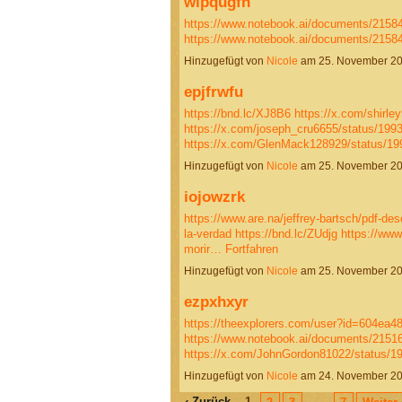
wlpqugfh
https://www.notebook.ai/documents/2158
https://www.notebook.ai/documents/2158
Hinzugefügt von
Nicole
am 25. November 2
epjfrwfu
https://bnd.lc/XJ8B6
https://x.com/shirl
https://x.com/joseph_cru6655/status/19
https://x.com/GlenMack128929/status/
Hinzugefügt von
Nicole
am 25. November 2
iojowzrk
https://www.are.na/jeffrey-bartsch/pdf-de
la-verdad
https://bnd.lc/ZUdjg
https://www
morir…
Fortfahren
Hinzugefügt von
Nicole
am 25. November 2
ezpxhxyr
https://theexplorers.com/user?id=604ea4
https://www.notebook.ai/documents/2151
https://x.com/JohnGordon81022/status
Hinzugefügt von
Nicole
am 24. November 2
‹ Zurück
1
…