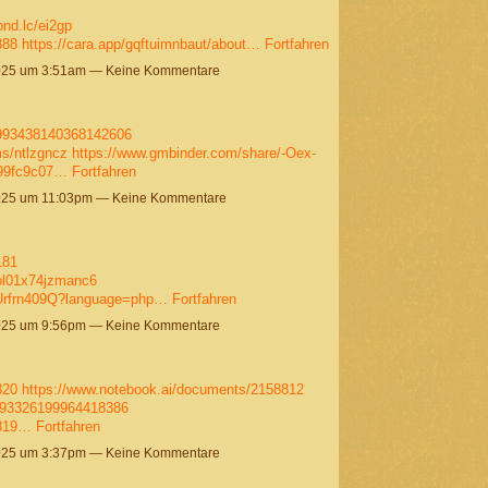
bnd.lc/ei2gp
388
https://cara.app/gqftuimnbaut/about…
Fortfahren
025 um 3:51am — Keine Kommentare
1993438140368142606
ms/ntlzgncz
https://www.gmbinder.com/share/-Oex-
/99fc9c07…
Fortfahren
025 um 11:03pm — Keine Kommentare
181
0bl01x74jzmanc6
2Urfrn409Q?language=php…
Fortfahren
025 um 9:56pm — Keine Kommentare
820
https://www.notebook.ai/documents/2158812
1993326199964418386
8819…
Fortfahren
025 um 3:37pm — Keine Kommentare