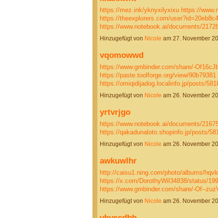
https://mez.ink/yknyxilyxixu
https://www.
https://theexplorers.com/user?id=20eb8
https://www.notebook.ai/documents/217
Hinzugefügt von
Nicole
am 27. November 2
vqomowwd
https://www.gmbinder.com/share/-Of16
https://paste.toolforge.org/view/90b79381
https://omiqidijadog.localinfo.jp/posts/5
Hinzugefügt von
Nicole
am 26. November 2
yrtvrjgo
https://www.notebook.ai/documents/2167
https://qakadunaloto.shopinfo.jp/posts/5
Hinzugefügt von
Nicole
am 26. November 2
awkuwlhr
http://caisu1.ning.com/photo/albums/hqv
https://x.com/DorothyWil34838/status/1
https://www.gmbinder.com/share/-Of--
Hinzugefügt von
Nicole
am 26. November 2
vhvscdbb