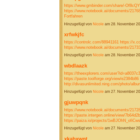
https://www.gmbinder.com/share/-Of8
https://www.notebook.ai/documents/2176
Fortfahren
Hinzugefügt von
Nicole
am 28. November 2
xrfwkjfc
https://controlc.com/88941161
https://x
https://www.notebook.ai/documents/2173
Hinzugefügt von
Nicole
am 28. November 2
wbdlaazk
https://theexplorers.com/user?id=a8037c
https://paste.toolforge.org/view/e2384b86
http://divasunlimited.ning.com/photo/alb
Hinzugefügt von
Nicole
am 27. November 2
gjuwpqnk
https://www.notebook.ai/documents/2172
https://paste.intergen.online/view/7b64d2
https://paiza.io/projects/1wBJOhN_of
Hinzugefügt von
Nicole
am 27. November 2
xkahxwnt