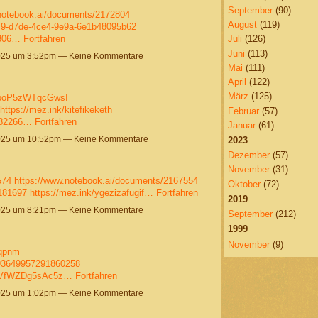
September
(90)
notebook.ai/documents/2172804
August
(119)
c49-d7de-4ce4-9e9a-6e1b48095b62
2806…
Fortfahren
Juli
(126)
Juni
(113)
025 um 3:52pm — Keine Kommentare
Mai
(111)
April
(122)
März
(125)
cJboP5zWTqcGwsI
https://mez.ink/kitefikeketh
Februar
(57)
8182266…
Fortfahren
Januar
(61)
025 um 10:52pm — Keine Kommentare
2023
Dezember
(57)
November
(31)
574
https://www.notebook.ai/documents/2167554
Oktober
(72)
8181697
https://mez.ink/ygezizafugif…
Fortfahren
2019
025 um 8:21pm — Keine Kommentare
September
(212)
1999
November
(9)
lqpnm
993649957291860258
zuzVfWZDg5sAc5z…
Fortfahren
025 um 1:02pm — Keine Kommentare