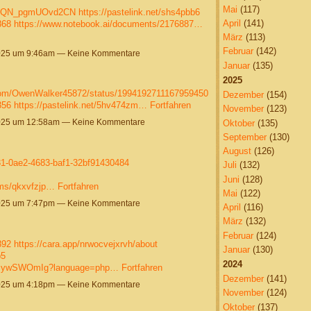
Mai
(117)
cQYQN_pgmUOvd2CN
https://pastelink.net/shs4pbb6
April
(141)
868
https://www.notebook.ai/documents/2176887…
März
(113)
Februar
(142)
025 um 9:46am — Keine Kommentare
Januar
(135)
2025
.com/OwenWalker45872/status/1994192711167959450
Dezember
(154)
356
https://pastelink.net/5hv474zm…
Fortfahren
November
(123)
025 um 12:58am — Keine Kommentare
Oktober
(135)
September
(130)
August
(126)
31-0ae2-4683-baf1-32bf91430484
Juli
(132)
Juni
(128)
ums/qkxvfzjp…
Fortfahren
Mai
(122)
025 um 7:47pm — Keine Kommentare
April
(116)
März
(132)
Februar
(124)
892
https://cara.app/nrwocvejxrvh/about
Januar
(130)
b5
2024
iCwsywSWOmIg?language=php…
Fortfahren
Dezember
(141)
025 um 4:18pm — Keine Kommentare
November
(124)
Oktober
(137)