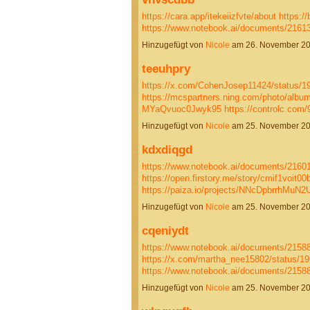
https://cara.app/itekeiizfvte/about
https://
https://www.notebook.ai/documents/2161
Hinzugefügt von
Nicole
am 26. November 2
teeuhpry
https://x.com/CohenJosep11424/status/
https://mcspartners.ning.com/photo/albu
MYaQvuoc0Jwyk95
https://controlc.com
Hinzugefügt von
Nicole
am 25. November 2
kdxdiqgd
https://www.notebook.ai/documents/2160
https://open.firstory.me/story/cmif1voit0
https://paiza.io/projects/NNcDpbrrhMuN
Hinzugefügt von
Nicole
am 25. November 2
cqeniydt
https://www.notebook.ai/documents/2158
https://x.com/martha_nee15802/status/
https://www.notebook.ai/documents/215
Hinzugefügt von
Nicole
am 25. November 2