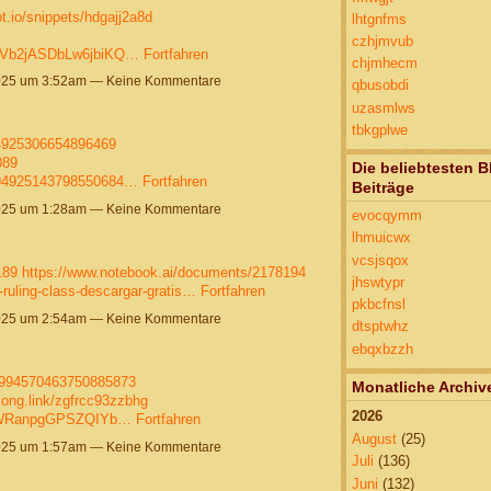
ot.io/snippets/hdgajj2a8d
lhtgnfms
czhjmvub
/GqVb2jASDbLw6jbiKQ…
Fortfahren
chjmhecm
025 um 3:52am — Keine Kommentare
qbusobdi
uzasmlws
tbkgplwe
94925306654896469
089
Die beliebtesten B
1994925143798550684…
Fortfahren
Beiträge
025 um 1:28am — Keine Kommentare
evocqymm
lhmuicwx
vcsjsqox
189
https://www.notebook.ai/documents/2178194
jhswtypr
-ruling-class-descargar-gratis…
Fortfahren
pkbcfnsl
025 um 2:54am — Keine Kommentare
dtsptwhz
ebqxbzzh
1994570463750885873
Monatliche Archiv
song.link/zgfrcc93zzbhg
2026
C5SWRanpgGPSZQIYb…
Fortfahren
August
(25)
025 um 1:57am — Keine Kommentare
Juli
(136)
Juni
(132)