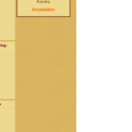
Korsika
Anmelden
log-
e