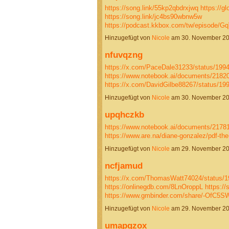
https://song.link/55kp2qbdrxjwq
https://gl
https://song.link/jc4bs90wbnw5w
https://podcast.kkbox.com/tw/episode
Hinzugefügt von
Nicole
am 30. November 2
nfuvqzng
https://x.com/PaceDale31233/status/19
https://www.notebook.ai/documents/2182
https://x.com/DavidGilbe88267/status/
Hinzugefügt von
Nicole
am 30. November 2
upqhczkb
https://www.notebook.ai/documents/2178
https://www.are.na/diane-gonzalez/pdf-the
Hinzugefügt von
Nicole
am 29. November 2
ncfjamud
https://x.com/ThomasWatt74024/status/
https://onlinegdb.com/8LnOroppL
https://
https://www.gmbinder.com/share/-Of
Hinzugefügt von
Nicole
am 29. November 2
umapgzox