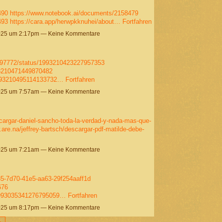
490
https://www.notebook.ai/documents/2158479
493
https://cara.app/herwpkknuhei/about…
Fortfahren
025 um 2:17pm — Keine Kommentare
ey97772/status/1993210423227957353
93210471449870482
1993210495114133732…
Fortfahren
025 um 7:57am — Keine Kommentare
scargar-daniel-sancho-toda-la-verdad-y-nada-mas-que-
.are.na/jeffrey-bartsch/descargar-pdf-matilde-debe-
025 um 7:21am — Keine Kommentare
85-7d70-41e5-aa63-29f254aaff1d
676
/1993035341276795059…
Fortfahren
025 um 8:17pm — Keine Kommentare