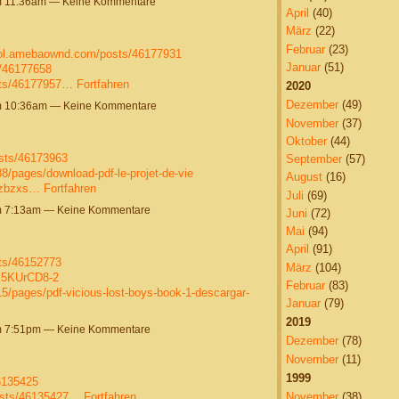
um 11:36am — Keine Kommentare
April
(40)
März
(22)
Februar
(23)
mol.amebaownd.com/posts/46177931
Januar
(51)
s/46177658
sts/46177957…
Fortfahren
2020
Dezember
(49)
um 10:36am — Keine Kommentare
November
(37)
Oktober
(44)
sts/46173963
September
(57)
/pages/download-pdf-le-projet-de-vie
August
(16)
tjzbzxs…
Fortfahren
Juli
(69)
um 7:13am — Keine Kommentare
Juni
(72)
Mai
(94)
April
(91)
ts/46152773
März
(104)
E5KUrCD8-2
Februar
(83)
/pages/pdf-vicious-lost-boys-book-1-descargar-
Januar
(79)
2019
um 7:51pm — Keine Kommentare
Dezember
(78)
November
(11)
1999
6135425
osts/46135427…
Fortfahren
November
(38)