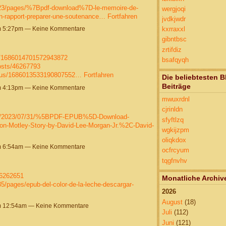
23/pages/%7Bpdf-download%7D-le-memoire-de-
wergjoqi
un-rapport-preparer-une-soutenance…
Fortfahren
jvdkjwdr
um 5:27pm — Keine Kommentare
kxrraxxl
gibntbsc
zrtifdiz
us/1686014701572943872
bsafqyqh
osts/46267793
tatus/1686013533190807552…
Fortfahren
Die beliebtesten B
Beiträge
um 4:13pm — Keine Kommentare
mwuxrdnl
cjrinldn
?post/2023/07/31/%5BPDF-EPUB%5D-Download-
sfyftlzq
on-Motley-Story-by-David-Lee-Morgan-Jr.%2C-David-
wgkijzpm
oliqkdox
um 6:54am — Keine Kommentare
ocfrcyum
tqgfnvhv
46262651
Monatliche Archiv
/pages/epub-del-color-de-la-leche-descargar-
2026
August
(18)
um 12:54am — Keine Kommentare
Juli
(112)
Juni
(121)