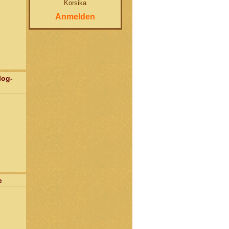
Korsika
Anmelden
log-
e