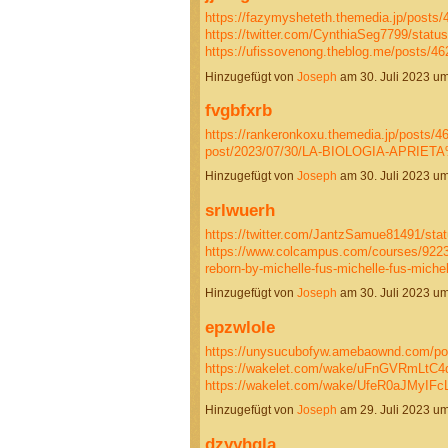
https://fazymysheteth.themedia.jp/posts
https://twitter.com/CynthiaSeg7799/stat
https://ufissovenong.theblog.me/posts/
Hinzugefügt von
Joseph
am 30. Juli 2023 
fvgbfxrb
https://rankeronkoxu.themedia.jp/posts/4
post/2023/07/30/LA-BIOLOGIA-APRIET
Hinzugefügt von
Joseph
am 30. Juli 2023 
srlwuerh
https://twitter.com/JantzSamue81491/st
https://www.colcampus.com/courses/9223
reborn-by-michelle-fus-michelle-fus-michel
Hinzugefügt von
Joseph
am 30. Juli 2023 
epzwlole
https://unysucubofyw.amebaownd.com/po
https://wakelet.com/wake/uFnGVRmLtC
https://wakelet.com/wake/UfeR0aJMyI
Hinzugefügt von
Joseph
am 29. Juli 2023 
dzyyhgla