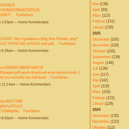
Mai
(139)
/46243919
April
(93)
us/1685603389407920128
46243677…
Fortfahren
März
(113)
Februar
(131)
um 1:03pm — Keine Kommentare
Januar
(130)
2025
6231497
http://gubabenu.blog.free.fr/index.php?
Dezember
(165)
A%2C-PERO-NO-AHOGA-leer-pdf…
Fortfahren
November
(118)
um 6:29am — Keine Kommentare
Oktober
(105)
September
(139)
August
(146)
atus/1685407306597449729
Juli
(138)
0/pages/pdf-epub-download-avas-demon-book-1-
Juni
(117)
le-fus-michelle-fus-full-book…
Fortfahren
Mai
(142)
um 12:14am — Keine Kommentare
April
(118)
März
(150)
Februar
(131)
sts/46217998
Januar
(128)
4q8nOwTKLkU
2024
FcLYX666pHa…
Fortfahren
Dezember
(135)
um 8:02pm — Keine Kommentare
November
(123)
Oktober
(112)