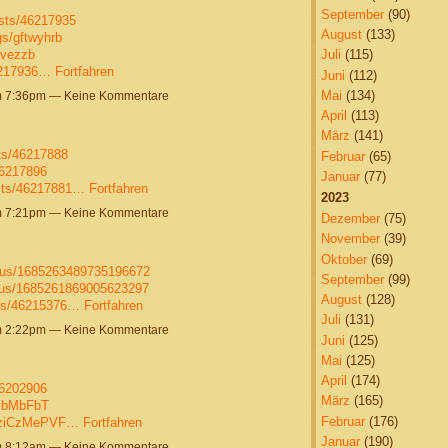
September
(90)
sts/46217935
August
(133)
gs/gftwyhrb
mvezzb
Juli
(115)
46217936…
Fortfahren
Juni
(112)
Mai
(134)
um 7:36pm — Keine Kommentare
April
(113)
März
(141)
ts/46217888
Februar
(65)
46217896
Januar
(77)
sts/46217881…
Fortfahren
2023
um 7:21pm — Keine Kommentare
Dezember
(75)
November
(39)
Oktober
(69)
atus/1685263489735196672
September
(99)
atus/1685261869005623297
August
(128)
sts/46215376…
Fortfahren
Juli
(131)
um 2:22pm — Keine Kommentare
Juni
(125)
Mai
(125)
April
(174)
46202906
März
(165)
pybMbFbT
Februar
(176)
8_ziCzMePVF…
Fortfahren
Januar
(190)
um 8:12am — Keine Kommentare