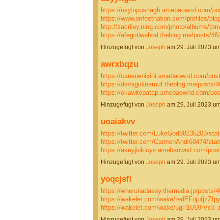
https://osylopushagh.amebaownd.com/po
https://www.onfeetnation.com/profiles/blo
http://zacriley.ning.com/photo/albums/tp
https://afegotiwahod.theblog.me/posts/
Hinzugefügt von
Joseph
am 29. Juli 2023 
awrxbqzu
https://canenenixini.amebaownd.com/pos
https://devaguknemuf.theblog.me/posts/
https://okawitopatap.amebaownd.com/po
Hinzugefügt von
Joseph
am 29. Juli 2023 
uoaiakvv
https://twitter.com/LukeGod88235203/st
https://twitter.com/CarmenAndr68474/st
https://aknyjickicyv.amebaownd.com/po
Hinzugefügt von
Joseph
am 29. Juli 2023 
yoqcjsfl
https://wherunadassy.themedia.jp/posts/
https://wakelet.com/wake/tedEFojufjzZI
https://wakelet.com/wake/5gH1U69rVc
Hinzugefügt von
Joseph
am 29. Juli 2023 