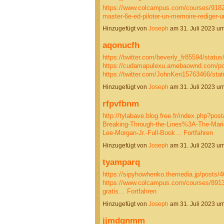
https://www.colcampus.com/courses/918
master-6e-ed-piloter-un-memoire-rediger-
Hinzugefügt von
Joseph
am 31. Juli 2023 
aqonucfh
https://twitter.com/beverly_fr85594/stat
https://cudamapulexu.amebaownd.com/p
https://twitter.com/JohnKen15763466/s
Hinzugefügt von
Joseph
am 31. Juli 2023 
rfpvfbnm
http://tylabave.blog.free.fr/index.php
Breaking-Through-the-Lines%3A-The-Mari
Lee-Morgan-Jr.-Full-Book…
Fortfahren
Hinzugefügt von
Joseph
am 31. Juli 2023 
tyamparq
https://sipyhowhenko.themedia.jp/posts/
https://www.colcampus.com/courses/89135
gratis…
Fortfahren
Hinzugefügt von
Joseph
am 31. Juli 2023 
jjmdgnmm