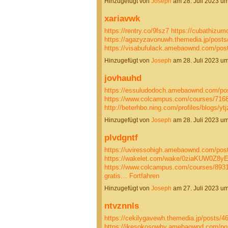
Hinzugefügt von
Joseph
am 28. Juli 2023 
xariavwk
https://rentry.co/9fsz7
https://cubathizu
https://agazyzavonuwh.themedia.jp/post
https://visabufulack.amebaownd.com/po
Hinzugefügt von
Joseph
am 28. Juli 2023 
jovhauhd
https://essuludodoch.amebaownd.com/po
https://www.colcampus.com/courses/71688
http://beterhbo.ning.com/profiles/blogs/y
Hinzugefügt von
Joseph
am 28. Juli 2023 
plvdgntf
https://uviressohigh.amebaownd.com/pos
https://wakelet.com/wake/0ziaKUW0Z8y
https://www.colcampus.com/courses/89315
gratis…
Fortfahren
Hinzugefügt von
Joseph
am 27. Juli 2023 
ntvznnls
https://cekilygavewh.themedia.jp/posts/4
https://ikesokosowhy.amebaownd.com/p