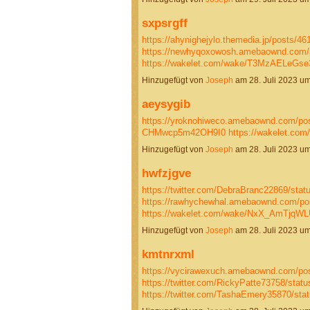
sxpsrgff
https://ahynighejylo.themedia.jp/posts/4
https://newhyqoxowosh.amebaownd.com/
https://wakelet.com/wake/T3MzAELeG
Hinzugefügt von
Joseph
am 28. Juli 2023 
aeysygib
https://yroknohiweco.amebaownd.com/po
CHMwcp5m42OH9I0
https://wakelet.co
Hinzugefügt von
Joseph
am 28. Juli 2023 
hwfzjgve
https://twitter.com/DebraBranc22869/st
https://rawhychewhal.amebaownd.com/po
https://wakelet.com/wake/NxX_AmTjqW
Hinzugefügt von
Joseph
am 28. Juli 2023 
kmtnrxml
https://vycirawexuch.amebaownd.com/po
https://twitter.com/RickyPatte73758/sta
https://twitter.com/TashaEmery35870/s