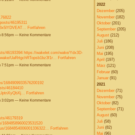
2022
Dezember
(205)
November
(182)
6176822
posts/46195311
Oktober
(201)
se3x5lYDVEAT…
Fortfahren
September
(205)
um 8:56pm — Keine Kommentare
August
(212)
Juli
(186)
Juni
(208)
sts/46193394
https://wakelet.com/wake/Ydx3D-
Mai
(195)
m/wake/UaRrtgchRTopsb1bz3f1r…
Fortfahren
April
(197)
um 7:51pm — Keine Kommentare
März
(121)
Februar
(60)
Januar
(91)
atus/1684909933576200192
2021
sts/46184410
Dezember
(71)
LUptnXyQbXj…
Fortfahren
November
(75)
um 3:02pm — Keine Kommentare
Oktober
(82)
September
(71)
August
(60)
sts/46179319
Juli
(58)
tus/1684858960023531520
Juni
(82)
tatus/1684854006001336322…
Fortfahren
Mai
(96)