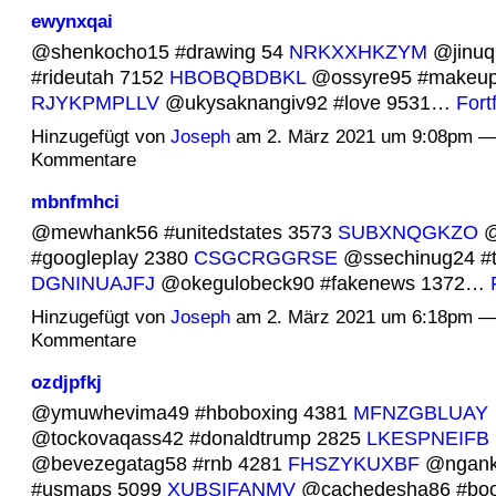
ewynxqai
@shenkocho15 #drawing 54
NRKXXHKZYM
@jinuq
#rideutah 7152
HBOBQBDBKL
@ossyre95 #makeup
RJYKPMPLLV
@ukysaknangiv92 #love 9531…
Fort
Hinzugefügt von
Joseph
am 2. März 2021 um 9:08pm —
Kommentare
mbnfmhci
@mewhank56 #unitedstates 3573
SUBXNQGKZO
@
#googleplay 2380
CSGCRGGRSE
@ssechinug24 #t
DGNINUAJFJ
@okegulobeck90 #fakenews 1372…
Hinzugefügt von
Joseph
am 2. März 2021 um 6:18pm —
Kommentare
ozdjpfkj
@ymuwhevima49 #hboboxing 4381
MFNZGBLUAY
@tockovaqass42 #donaldtrump 2825
LKESPNEIFB
@bevezegatag58 #rnb 4281
FHSZYKUXBF
@ngank
#usmaps 5099
XUBSIFANMV
@cachedesha86 #bo