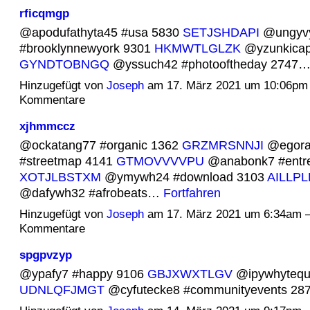
rficqmgp
@apodufathyta45 #usa 5830
SETJSHDAPI
@ungyv
#brooklynnewyork 9301
HKMWTLGLZK
@yzunkicapi
GYNDTOBNGQ
@yssuch42 #photooftheday 2747
Hinzugefügt von
Joseph
am 17. März 2021 um 10:06pm
Kommentare
xjhmmccz
@ockatang77 #organic 1362
GRZMRSNNJI
@egora
#streetmap 4141
GTMOVVVVPU
@anabonk7 #entre
XOTJLBSTXM
@ymywh24 #download 3103
AILLP
@dafywh32 #afrobeats…
Fortfahren
Hinzugefügt von
Joseph
am 17. März 2021 um 6:34am 
Kommentare
spgpvzyp
@ypafy7 #happy 9106
GBJXWXTLGV
@ipywhytequ1
UDNLQFJMGT
@cyfutecke8 #communityevents 2