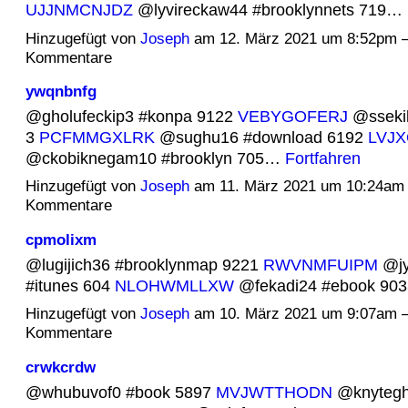
UJJNMCNJDZ
@lyvireckaw44 #brooklynnets 719…
Hinzugefügt von
Joseph
am 12. März 2021 um 8:52pm 
Kommentare
ywqnbnfg
@gholufeckip3 #konpa 9122
VEBYGOFERJ
@ssekil
3
PCFMMGXLRK
@sughu16 #download 6192
LVJ
@ckobiknegam10 #brooklyn 705…
Fortfahren
Hinzugefügt von
Joseph
am 11. März 2021 um 10:24am
Kommentare
cpmolixm
@lugijich36 #brooklynmap 9221
RWVNMFUIPM
@jy
#itunes 604
NLOHWMLLXW
@fekadi24 #ebook 9
Hinzugefügt von
Joseph
am 10. März 2021 um 9:07am 
Kommentare
crwkcrdw
@whubuvof0 #book 5897
MVJWTTHODN
@knytegh