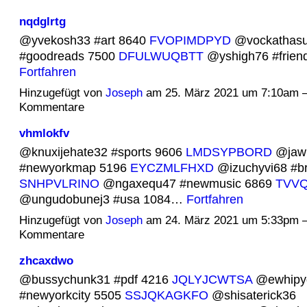
nqdglrtg
@yvekosh33 #art 8640
FVOPIMDPYD
@vockathasu
#goodreads 7500
DFULWUQBTT
@yshigh76 #frien
Fortfahren
Hinzugefügt von
Joseph
am 25. März 2021 um 7:10am 
Kommentare
vhmlokfv
@knuxijehate32 #sports 9606
LMDSYPBORD
@jaw
#newyorkmap 5196
EYCZMLFHXD
@izuchyvi68 #br
SNHPVLRINO
@ngaxequ47 #newmusic 6869
TVV
@ungudobunej3 #usa 1084…
Fortfahren
Hinzugefügt von
Joseph
am 24. März 2021 um 5:33pm 
Kommentare
zhcaxdwo
@bussychunk31 #pdf 4216
JQLYJCWTSA
@ewhipy
#newyorkcity 5505
SSJQKAGKFO
@shisaterick36