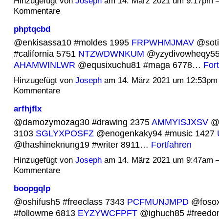
Hinzugefügt von
Joseph
am 14. März 2021 um 9:17pm 
Kommentare
phptqcbd
@enkisassa10 #moldes 1995
FRPWHMJMAV
@soti
#california 5751
NTZWDWNKUM
@yzydivowheqy55 #
AHAMWINLWR
@equsixuchu81 #maga 6778…
For
Hinzugefügt von
Joseph
am 14. März 2021 um 12:53pm
Kommentare
arfhjflx
@damozymozag30 #drawing 2375
AMMYISJXSV
@t
3103
SGLYXPOSFZ
@enogenkaky94 #music 1427
@thashineknung19 #writer 8911…
Fortfahren
Hinzugefügt von
Joseph
am 14. März 2021 um 9:47am 
Kommentare
boopgqlp
@oshifush5 #freeclass 7343
PCFMUNJMPD
@fosox
#followme 6813
EYZYWCFPFT
@ighuch85 #freedo