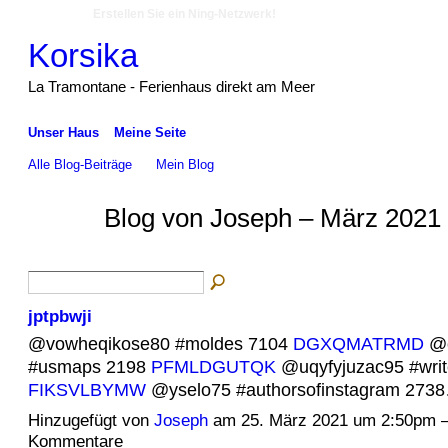
Erstellen Sie ein Ning-Netzwerk!
Korsika
La Tramontane - Ferienhaus direkt am Meer
Unser Haus
Meine Seite
Alle Blog-Beiträge
Mein Blog
Blog von Joseph – März 2021 
jptpbwji
@vowheqikose80 #moldes 7104
DGXQMATRMD
@c
#usmaps 2198
PFMLDGUTQK
@uqyfyjuzac95 #writ
FIKSVLBYMW
@yselo75 #authorsofinstagram 27
Hinzugefügt von
Joseph
am 25. März 2021 um 2:50pm 
Kommentare