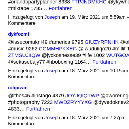
#orlandopartyplanner 8338
FTPJNDMKHC
@ykywhe
#mixtape 1785…
Fortfahren
Hinzugefügt von
Joseph
am 19. März 2021 um 5:59am 
Kommentare
dykfozmf
@issecomukni49 #america 9795
GIUZYRPNHK
@of
#music 9262
CGMMHPKXEG
@iwuduliqo20 #millit 
ZTMSUJIIQW
@jyckoshesse39 #life 1002
WUTGOA
@sekasebajy77 #hboboxing 1164…
Fortfahren
Hinzugefügt von
Joseph
am 18. März 2021 um 10:15pm
Kommentare
iolipiwm
@ithos45 #instago 4379
JOYJQIQTWP
@aworering
#photography 7223
MWDZRYYYXG
@dyvedoknev28
4833…
Fortfahren
Hinzugefügt von
Joseph
am 18. März 2021 um 7:27pm 
Kommentare