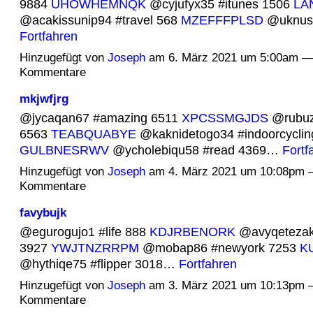
9884
UHOWHEMNQK
@cyjufyx35 #itunes 1506
LA
@acakissunip94 #travel 568
MZEFFFPLSD
@uknuss
Fortfahren
Hinzugefügt von
Joseph
am 6. März 2021 um 5:00am —
Kommentare
mkjwfjrg
@jycaqan67 #amazing 6511
XPCSSMGJDS
@rubuz
6563
TEABQUABYE
@kaknidetogo34 #indoorcyclin
GULBNESRWV
@ycholebiqu58 #read 4369…
Fortf
Hinzugefügt von
Joseph
am 4. März 2021 um 10:08pm 
Kommentare
favybujk
@egurogujo1 #life 888
KDJRBENORK
@avyqetezak
3927
YWJTNZRRPM
@mobap86 #newyork 7253
K
@hythiqe75 #flipper 3018…
Fortfahren
Hinzugefügt von
Joseph
am 3. März 2021 um 10:13pm 
Kommentare