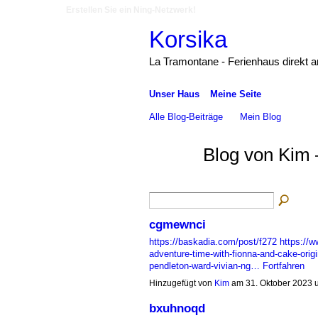
Erstellen Sie ein Ning-Netzwerk!
Korsika
La Tramontane - Ferienhaus direkt 
Unser Haus
Meine Seite
Alle Blog-Beiträge
Mein Blog
Blog von Kim 
cgmewnci
https://baskadia.com/post/f272
https://
adventure-time-with-fionna-and-cake-origi
pendleton-ward-vivian-ng…
Fortfahren
Hinzugefügt von
Kim
am 31. Oktober 2023
bxuhnoqd