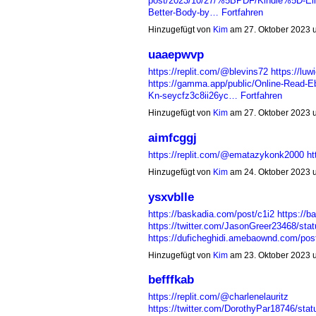
post/2023/10/27/%5BPDF/Kindle%5D-Elit
Better-Body-by…
Fortfahren
Hinzugefügt von
Kim
am 27. Oktober 2023
uaaepwvp
https://replit.com/@blevins72
https://lu
https://gamma.app/public/Online-Read-E
Kn-seycfz3c8ii26yc…
Fortfahren
Hinzugefügt von
Kim
am 27. Oktober 2023
aimfcggj
https://replit.com/@ematazykonk2000
ht
Hinzugefügt von
Kim
am 24. Oktober 2023
ysxvblle
https://baskadia.com/post/c1i2
https://b
https://twitter.com/JasonGreer23468/st
https://duficheghidi.amebaownd.com/po
Hinzugefügt von
Kim
am 23. Oktober 2023
befffkab
https://replit.com/@charlenelauritz
https://twitter.com/DorothyPar18746/s