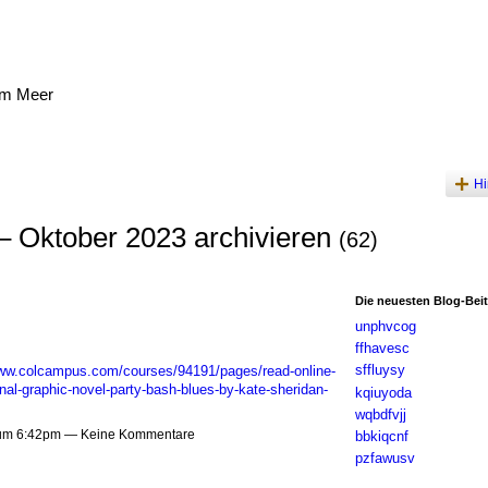
am Meer
Hi
– Oktober 2023 archivieren
(62)
Die neuesten Blog-Bei
unphvcog
ffhavesc
sffluysy
www.colcampus.com/courses/94191/pages/read-online-
nal-graphic-novel-party-bash-blues-by-kate-sheridan-
kqiuyoda
wqbdfvjj
 um 6:42pm — Keine Kommentare
bbkiqcnf
pzfawusv