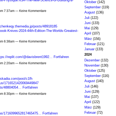
e-Physique%3A-The-New-Science-of-Building-a-
Oktober
(142)
September
(119)
 um 7:37am — Keine Kommentare
August
(136)
Juli
(122)
Juni
(133)
wichenkeqy.themedia.jp/posts/48918185
Mai
(129)
book-Knives-2024-44th-Edition-The-Worlds-Greatest-
April
(107)
März
(156)
 um 6:38am — Keine Kommentare
Februar
(121)
Januar
(133)
2024
tps://replit.com/@davisbrent1992…
Fortfahren
Dezember
(132)
 um 2:20am — Keine Kommentare
November
(130)
Oktober
(125)
September
(116)
askadia.com/post/c1fh
August
(140)
atus/1716521420069449847
Juli
(146)
sts/48804054…
Fortfahren
Juni
(129)
 um 8:30pm — Keine Kommentare
Mai
(137)
April
(122)
März
(129)
Februar
(72)
tatus/1716099652817465475…
Fortfahren