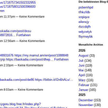
Die beliebtesten Blog-
atus/1718757341502332955
atus/1718758011500396600
psbemhpd
ren
tfhkzfdb
 um 11:37pm — Keine Kommentare
xrqiiqve
eilenxjy
rbzcdqfh
baskadia.com/post/dxsu
wdyzetyk
s/48972816…
Fortfahren
fbymwybk
 um 12:56am — Keine Kommentare
Monatliche Archive
2026
/48931676
https://my.mamul.am/en/post/1088848
August
(33)
jrip
https://baskadia.com/post/dhep…
Fortfahren
Juli
(134)
Juni
(119)
 um 2:33pm — Keine Kommentare
Mai
(149)
April
(116)
//baskadia.com/post/de86
https://bitbin.it/l2n6hALs/…
März
(116)
Februar
(131)
 um 8:03am — Keine Kommentare
Januar
(165)
2025
Dezember
(153)
kygoru.blog.free.fr/index.php?
November
(130)