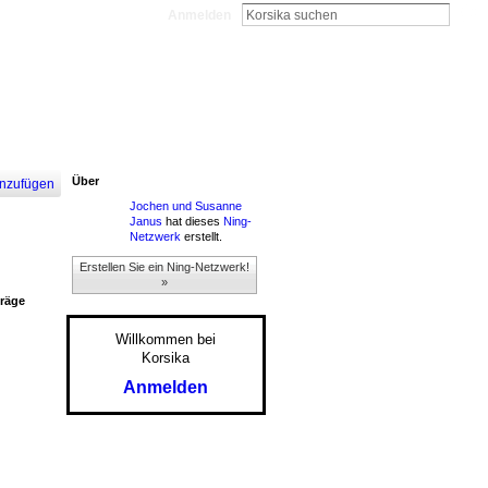
Anmelden
Über
nzufügen
Jochen und Susanne
Janus
hat dieses
Ning-
Netzwerk
erstellt.
Erstellen Sie ein Ning-Netzwerk!
»
träge
Willkommen bei
Korsika
Anmelden