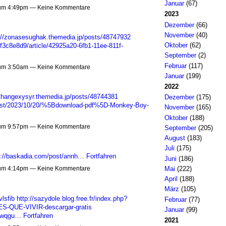
Januar
(67)
 um 4:49pm — Keine Kommentare
2023
Dezember
(66)
November
(40)
://zonasesughak.themedia.jp/posts/48747932
Oktober
(62)
f3c8e8d9/article/42925a20-6fb1-11ee-811f-
September
(2)
Februar
(117)
 um 3:50am — Keine Kommentare
Januar
(199)
2022
uthangexysyr.themedia.jp/posts/48744381
Dezember
(175)
?post/2023/10/20/%5Bdownload-pdf%5D-Monkey-Boy-
November
(165)
Oktober
(188)
 um 9:57pm — Keine Kommentare
September
(205)
August
(183)
Juli
(175)
s://baskadia.com/post/annh…
Fortfahren
Juni
(186)
Mai
(222)
 um 4:14pm — Keine Kommentare
April
(188)
März
(105)
vlsfib
http://sazydole.blog.free.fr/index.php?
Februar
(77)
-QUE-VIVIR-descargar-gratis
Januar
(99)
vxwqgu…
Fortfahren
2021