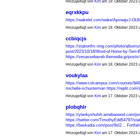
Hinzugefügt von
Kim
am 19. Oktober 2023
eqrxkkpu
https://wakelet.com/wake/ApvwajvJ-
Hinzugefügt von
Kim
am 18. Oktober 2023
ccbiqcjs
https://stationfm.ning.com/photo/albums
post/2023/10/18/Word-of-Honor-by-Terri
https://vesassebaveb.themedia.jp/post
Hinzugefügt von
Kim
am 18. Oktober 2023
voukylaa
https://www.colcampus.com/courses/9401
michelle-schusterman
https://replit.co
Hinzugefügt von
Kim
am 17. Oktober 2023
plobqhlr
https://ylankyshuhih.amebaownd.com/po
https://twitter.com/TimothyEdd54797/s
https://baskadia.com/post/9sl2…
Fortfah
Hinzugefügt von
Kim
am 17. Oktober 2023