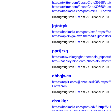
https://twitter.com/JesseCrutc39668/st
https://twitter.com/JesseCrutc39668/st
https://baskadia.com/post/e9r9…
Fortfah
Hinzugefügt von
Kim
am 29. Oktober 2023
jqtnttpk
https://baskadia.com/post/dxsf
https://
https://apiqipigakawh.themedia.jp/post
Hinzugefügt von
Kim
am 29. Oktober 2023
pprtjrxg
https://nuwuckegogha.themedia.jp/posts
http://zacriley.ning.com/photo/albums/bfjz
Hinzugefügt von
Kim
am 27. Oktober 2023
dbbgjwcn
https://replit.com/@ezozusu1988
https:
Fortfahren
Hinzugefügt von
Kim
am 27. Oktober 2023
chstkigr
https://baskadia.com/post/ddx6
http://vu