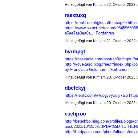
Hinzugefügt von
Kim
am 22. Oktober 2023
rssxtuxq
https://replit.com/@stauffercraig20
https
https://www.pixnet.net/pcard/9645965068
e5ae7ae3ea0a…
Fortfahren
Hinzugefügt von
Kim
am 21. Oktober 2023
bvrihpgt
https://baskadia.com/post/ap3v
https://
http://vovexaso.blog.free.fr/index.php
by-Francisco-Goldman…
Fortfahren
Hinzugefügt von
Kim
am 20. Oktober 2023
dbcfckyj
https://replit.com/@qogyvyxulykalo
http
Hinzugefügt von
Kim
am 20. Oktober 2023
csehjroo
http://beterhbo.ning.com/profiles/blogs/ql
post/2023/10/19/%5BPDF%5D-TU-TIENES
http://tnfdjs.ning.com/photo/albums/ds