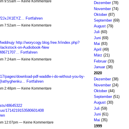
 um 9:55am — Keine Kommentare
Dezember
(78)
November
(74)
Oktober
(87)
OLW2JxJX1EYZ…
Fortfahren
September
(69)
 um 7:52am — Keine Kommentare
August
(79)
Juli
(60)
Juni
(69)
/fwddnujy
http://worycogy.blog.free.fr/index.php?
Mai
(83)
-Blackstock-on-Audiobook-New
April
(49)
s/48671707…
Fortfahren
März
(21)
 um 7:24am — Keine Kommentare
Februar
(33)
Januar
(38)
2020
7/pages/download-pdf-waddle-i-do-without-you-by-
Dezember
(38)
m/@athyghenku…
Fortfahren
November
(24)
 um 2:48pm — Keine Kommentare
Oktober
(44)
September
(51)
August
(30)
sts/48645322
Juli
(59)
tatus/1714219153580601408
Juni
(61)
ren
Mai
(35)
 um 12:07pm — Keine Kommentare
1999