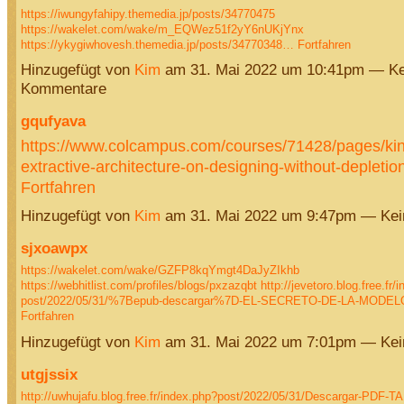
https://iwungyfahipy.themedia.jp/posts/34770475
https://wakelet.com/wake/m_EQWez51f2yY6nUKjYnx
https://ykygiwhovesh.themedia.jp/posts/34770348…
Fortfahren
Hinzugefügt von
Kim
am 31. Mai 2022 um 10:41pm — Ke
Kommentare
gqufyava
https://www.colcampus.com/courses/71428/pages/kin
extractive-architecture-on-designing-without-deplet
Fortfahren
Hinzugefügt von
Kim
am 31. Mai 2022 um 9:47pm — Ke
sjxoawpx
https://wakelet.com/wake/GZFP8kqYmgt4DaJyZIkhb
https://webhitlist.com/profiles/blogs/pxzazqbt
http://jevetoro.blog.free.fr/
post/2022/05/31/%7Bepub-descargar%7D-EL-SECRETO-DE-LA-MOD
Fortfahren
Hinzugefügt von
Kim
am 31. Mai 2022 um 7:01pm — Ke
utgjssix
http://uwhujafu.blog.free.fr/index.php?post/2022/05/31/Descargar-PDF-