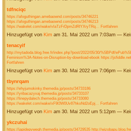
tdfnciqc
https://afoguthingan.amebaownd.com/posts/34746221
https://afoguthingan.amebaownd.com/posts/34746213
https://wakelet.com/wake/vIaTzFrDpmZdRlYXryTRq…
Fortfahren
Hinzugefügt von
Kim
am 31. Mai 2022 um 7:03am — Ke
tenacyif
http://mytadoda.blog.free.fr/index.php?post/2022/05/30/%5BPdf/ePub%5
Feminism%3A-Notes-on-Disruption-by-download-ebook
https://jsfiddle.
Fortfahren
Hinzugefügt von
Kim
am 30. Mai 2022 um 7:06pm — Ke
tbynrqam
https://ehyjumokinky.themedia.jp/posts/34733186
https://yribacazyxaj.themedia.jp/posts/34733107
https://linepydalech.themedia.jp/posts/34733080
https://wakelet.com/wake/xF9l3W0Uv87hkoNd2oEpj…
Fortfahren
Hinzugefügt von
Kim
am 30. Mai 2022 um 5:12pm — Ke
ykczuhai
https://japidepywegh.themedia.jp/posts/34729535
http://wizobapu.blog.fr