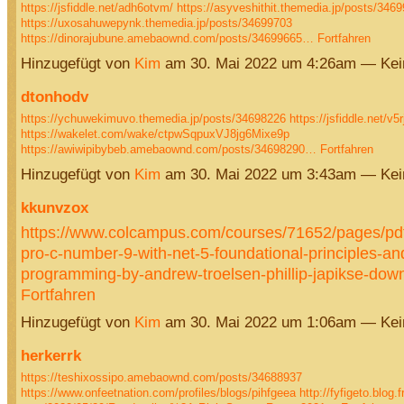
https://jsfiddle.net/adh6otvm/
https://asyveshithit.themedia.jp/posts/346
https://uxosahuwepynk.themedia.jp/posts/34699703
https://dinorajubune.amebaownd.com/posts/34699665…
Fortfahren
Hinzugefügt von
Kim
am 30. Mai 2022 um 4:26am — Ke
dtonhodv
https://ychuwekimuvo.themedia.jp/posts/34698226
https://jsfiddle.net/v5r
https://wakelet.com/wake/ctpwSqpuxVJ8jg6Mixe9p
https://awiwipibybeb.amebaownd.com/posts/34698290…
Fortfahren
Hinzugefügt von
Kim
am 30. Mai 2022 um 3:43am — Ke
kkunvzox
https://www.colcampus.com/courses/71652/pages/pdf
pro-c-number-9-with-net-5-foundational-principles-and
programming-by-andrew-troelsen-phillip-japikse-do
Fortfahren
Hinzugefügt von
Kim
am 30. Mai 2022 um 1:06am — Ke
herkerrk
https://teshixossipo.amebaownd.com/posts/34688937
https://www.onfeetnation.com/profiles/blogs/pihfgeea
http://fyfigeto.blog.