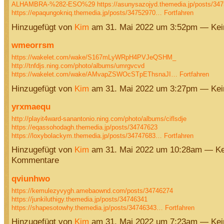
ALHAMBRA-%282-ESO%29
https://asunysazojyd.themedia.jp/posts/34
https://epaqungokniq.themedia.jp/posts/34752970…
Fortfahren
Hinzugefügt von
Kim
am 31. Mai 2022 um 3:52pm — Ke
wmeorrsm
https://wakelet.com/wake/S167mLyWRpH4PVJeQSHM_
http://tnfdjs.ning.com/photo/albums/umrgvcvd
https://wakelet.com/wake/AMvapZSWOcSTpEThsnaJI…
Fortfahren
Hinzugefügt von
Kim
am 31. Mai 2022 um 3:27pm — Ke
yrxmaequ
http://playit4ward-sanantonio.ning.com/photo/albums/ciflsdje
https://eqassohodagh.themedia.jp/posts/34747623
https://loxybolackym.themedia.jp/posts/34747683…
Fortfahren
Hinzugefügt von
Kim
am 31. Mai 2022 um 10:28am — Ke
Kommentare
qviunhwo
https://kemulezyvygh.amebaownd.com/posts/34746274
https://junkiluthigy.themedia.jp/posts/34746341
https://shapesotowhy.themedia.jp/posts/34746343…
Fortfahren
Hinzugefügt von
Kim
am 31. Mai 2022 um 7:23am — Ke