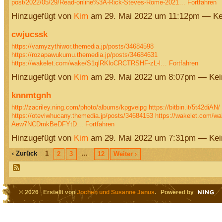
post/2022/05/29/Read-online%3A-Rick-Steves-Rome-2021…
Fortfahren
Hinzugefügt von
Kim
am 29. Mai 2022 um 11:12pm — K
cwjucssk
https://vamyzythiwor.themedia.jp/posts/34684598
https://rozapawukumu.themedia.jp/posts/34684631
https://wakelet.com/wake/S1qlRKloCRCTRSHF-zL-l…
Fortfahren
Hinzugefügt von
Kim
am 29. Mai 2022 um 8:07pm — Ke
knnmtgnh
http://zacriley.ning.com/photo/albums/kpgveipg
https://bitbin.it/5t42diAN/
https://oteviwhucany.themedia.jp/posts/34684153
https://wakelet.com/wa
Aew7NCDmkBeDFYtD…
Fortfahren
Hinzugefügt von
Kim
am 29. Mai 2022 um 7:31pm — Ke
‹ Zurück
1
…
2
3
12
Weiter ›
© 2026 Erstellt von
Jochen und Susanne Janus
. Powered by