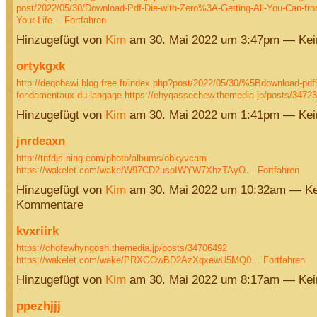
post/2022/05/30/Download-Pdf-Die-with-Zero%3A-Getting-All-You-Can-fr
Your-Life…
Fortfahren
Hinzugefügt von
Kim
am 30. Mai 2022 um 3:47pm — Ke
ortykgxk
http://deqobawi.blog.free.fr/index.php?post/2022/05/30/%5Bdownload-pd
fondamentaux-du-langage
https://ehyqassechew.themedia.jp/posts/347
Hinzugefügt von
Kim
am 30. Mai 2022 um 1:41pm — Ke
jnrdeaxn
http://tnfdjs.ning.com/photo/albums/obkyvcam
https://wakelet.com/wake/W97CD2usoIWYW7XhzTAyO…
Fortfahren
Hinzugefügt von
Kim
am 30. Mai 2022 um 10:32am — Ke
Kommentare
kvxriirk
https://chofewhyngosh.themedia.jp/posts/34706492
https://wakelet.com/wake/PRXGOwBD2AzXqxewU5MQ0…
Fortfahren
Hinzugefügt von
Kim
am 30. Mai 2022 um 8:17am — Ke
ppezhjjj