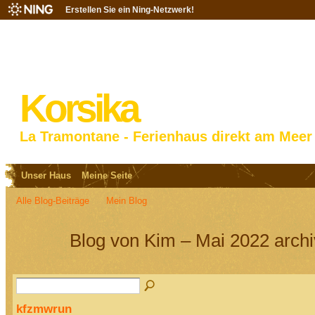
Erstellen Sie ein Ning-Netzwerk!
Korsika
La Tramontane - Ferienhaus direkt am Meer
Unser Haus
Meine Seite
Alle Blog-Beiträge
Mein Blog
Blog von Kim – Mai 2022 arch
kfzmwrun