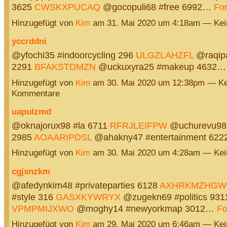
3625
CWSKXPUCAQ
@gocopuli68 #free 6992…
For
Hinzugefügt von
Kim
am 31. Mai 2020 um 4:18am — Ke
yccrddni
@yfochi35 #indoorcycling 296
ULGZLAHZFL
@raqipa
2291
BFAKSTDMZN
@uckuxyra25 #makeup 4632
Hinzugefügt von
Kim
am 30. Mai 2020 um 12:38pm — Ke
Kommentare
uapulzmd
@oknajorux98 #la 6711
RFRJLEIFPW
@uchurevu98 
2985
AOAARIPDSL
@ahakny47 #entertainment 62
Hinzugefügt von
Kim
am 30. Mai 2020 um 4:28am — Ke
cgjsnzkm
@afedynkim48 #privateparties 6128
AXHRKMZHGW
#style 316
GASXKYWRYX
@zugekn69 #politics 931
VPMPMIJXWO
@moghy14 #newyorkmap 3012…
Fo
Hinzugefügt von
Kim
am 29. Mai 2020 um 6:46am — Ke