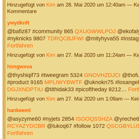
Hinzugefügt von
Kim
am 28. Mai 2020 um 12:40am — Ke
Kommentare
ywydknft
@bafiz87 #community 865
QXUGWWLPOJ
@ekofal
#nyknicks 9807
TDRQCBJFWI
@mityhyva55 #insta
Fortfahren
Hinzugefügt von
Kim
am 27. Mai 2020 um 11:24am — K
himgwxva
@thyshiqif73 #tweegram 5324
GNOVHZDJCI
@thofu
#product 9165
MPLIWYBWTF
@uknokn75 #losangel
DGJXNDPTIU
@tithidak33 #picoftheday 8212…
Fort
Hinzugefügt von
Kim
am 27. Mai 2020 um 1:09am — Ke
hankeeml
@asyzyme60 #nyjets 2854
ISOOQSSHZA
@yreche69
RCYAZYDCBR
@lukoq67 #follow 1072
QSCGBYL
Fortfahren