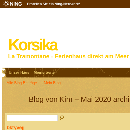
Erstellen Sie ein Ning-Netzwerk!
Korsika
La Tramontane - Ferienhaus direkt am Meer
Unser Haus
Meine Seite
Alle Blog-Beiträge
Mein Blog
Blog von Kim – Mai 2020 arch
bkfyvejj