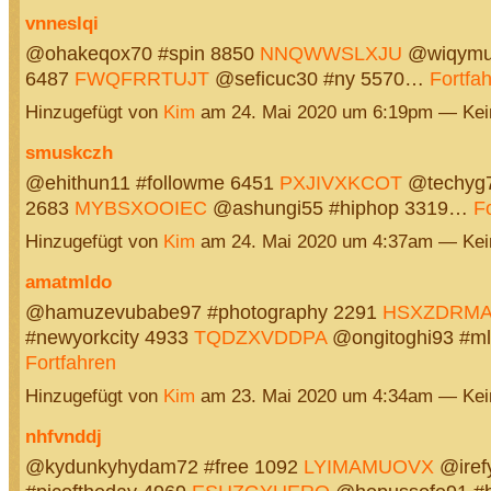
vnneslqi
@ohakeqox70 #spin 8850
NNQWWSLXJU
@wiqymuq
6487
FWQFRRTUJT
@seficuc30 #ny 5570…
Fortfa
Hinzugefügt von
Kim
am 24. Mai 2020 um 6:19pm — Ke
smuskczh
@ehithun11 #followme 6451
PXJIVXKCOT
@techyg7
2683
MYBSXOOIEC
@ashungi55 #hiphop 3319…
F
Hinzugefügt von
Kim
am 24. Mai 2020 um 4:37am — Ke
amatmldo
@hamuzevubabe97 #photography 2291
HSXZDRM
#newyorkcity 4933
TQDZXVDDPA
@ongitoghi93 #m
Fortfahren
Hinzugefügt von
Kim
am 23. Mai 2020 um 4:34am — Ke
nhfvnddj
@kydunkyhydam72 #free 1092
LYIMAMUOVX
@iref