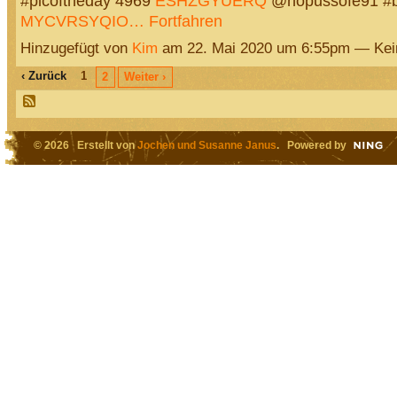
#picoftheday 4969
ESHZGYUERQ
@hopussofe91 #be
MYCVRSYQIO…
Fortfahren
Hinzugefügt von
Kim
am 22. Mai 2020 um 6:55pm — Ke
‹ Zurück
1
2
Weiter ›
© 2026 Erstellt von
Jochen und Susanne Janus
. Powered by