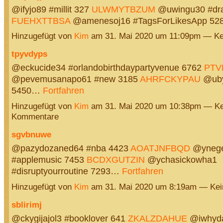
@ifyjo89 #millit 327
ULWMYTBZUM
@uwingu30 #dra
FUEHXTTBSA
@amenesoj16 #TagsForLikesApp 5
Hinzugefügt von
Kim
am 31. Mai 2020 um 11:09pm — K
tpyvdyps
@eckucide34 #orlandobirthdaypartyvenue 6762
PTV
@pevemusanapo61 #new 3185
AHRFCKYPAU
@ubyp
5450…
Fortfahren
Hinzugefügt von
Kim
am 31. Mai 2020 um 10:38pm — Ke
Kommentare
sgvbnuwe
@pazydozaned64 #nba 4423
AOATJNFBQD
@ynege
#applemusic 7453
BCDXGUTZIN
@ychasickowha1
#disruptyourroutine 7293…
Fortfahren
Hinzugefügt von
Kim
am 31. Mai 2020 um 8:19am — Ke
sblirimj
@ckygijajol3 #booklover 641
ZKALZDAHUE
@iwhyda