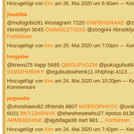
Hinzugefügt von
Kim
am 26. Mai 2020 um 6:40am — Ke
jbeahfbk
@mufogobiz81 #instagram 7220
GMPBXGRAAE
@z
#brooklyn 3045
QWMGDZTSGG
@zongi44 #brookl
Fortfahren
Hinzugefügt von
Kim
am 25. Mai 2020 um 7:03pm — Ke
hmgykler
@knevu75 #app 5685
QBIDUPVGZM
@pukuguhu66 
SSWZHVBXKY
@egubudowhenk11 #hiphop 4113…
Hinzugefügt von
Kim
am 24. Mai 2020 um 10:20pm — Ke
Kommentare
pcgvuohz
@vivoshawu62 #friends 8807
MOEEOPHYOY
@uvab
6021
BKYJJHRNVK
@ehewhewewhu27 #potus 913
ARMEBEHINE
@ajybifaga38 #art 981…
Fortfahren
Hinzugefügt von
Kim
am 24. Mai 2020 um 7:42pm — Ke