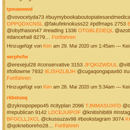
tpmawwwd
@vovocetyda73 #buymybookaboutopiatesandmedica
OPPQDXCNSL
@fakufeknokuss22 #pdfmaps 2753
@obythason47 #reading 1336
OTGBLEDEQL
@azob
#dancehall 8279…
Fortfahren
Hinzugefügt von
Kim
am 29. Mai 2020 um 1:45am — Ke
serphcfw
@erexejul28 #conservative 3153
JFQKIZWDUL
@vit
#followme 7932
IEJSHZLBJH
@cugaqongapax60 #u
Fortfahren
Hinzugefügt von
Kim
am 28. Mai 2020 um 5:34am — Ke
rkbstuoq
@zyknopopepo45 #cityplan 2096
TJMMASUXFD
@om
#republican 9142
LDCEJUIPOF
@knitishib89 #insta
BFGCLLJXCL
@ckussuzav98 #bookstagram 3074
K
@qokneboreho28…
Fortfahren