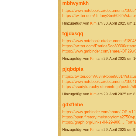
mbhvymkh
https://www.notebook.ai/documents/1805
https://twitter.com/TiffanySmi60825/st
Hinzugefügt von
Kim
am 30. April 2025 um 
tgjdxsqq
https://www.notebook.ai/documents/1804
https://twitter.com/PartidaSco80306/sta
https://www.gmbinder.com/share/-OP2
Hinzugefügt von
Kim
am 29. April 2025 um 
pjqbdpia
https://twitter.com/AlvinRober96314/sta
https://www.notebook.ai/documents/1804
https://ssadykaruchy.storeinfo.jp/posts/
Hinzugefügt von
Kim
am 29. April 2025 um 
gdxflebe
https://www.gmbinder.com/share/-OP-V
https://open.firstory.me/story/cma2750w
https://graph.org/Links-04-29-900…
Fortfa
Hinzugefügt von
Kim
am 29. April 2025 um 