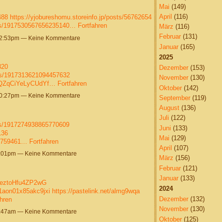
Mai
(149)
April
(116)
488
https://yjobureshomu.storeinfo.jp/posts/56762654
atus/1917530567656235140…
Fortfahren
März
(116)
Februar
(131)
12:53pm — Keine Kommentare
Januar
(165)
2025
320
Dezember
(153)
tus/1917313621094457632
November
(130)
9wQZqCiYeLyCUdYf…
Fortfahren
Oktober
(142)
10:27pm — Keine Kommentare
September
(119)
August
(136)
Juli
(122)
tus/1917274938865770609
Juni
(133)
136
Mai
(129)
56759461…
Fortfahren
April
(107)
8:01pm — Keine Kommentare
März
(156)
Februar
(121)
Januar
(133)
1JeztoHfu4ZP2wG
2024
p1aon01x85akc9jxi
https://pastelink.net/almg9wqa
Dezember
(132)
hren
November
(130)
9:47am — Keine Kommentare
Oktober
(125)