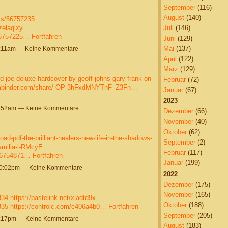
September
(116)
August
(140)
sts/56757235
zelaqlxy
Juli
(146)
/56757225…
Fortfahren
Juni
(129)
Mai
(137)
9:11am — Keine Kommentare
April
(122)
März
(129)
ard-joe-deluxe-hardcover-by-geoff-johns-gary-frank-on-
Februar
(72)
gmbinder.com/share/-OP-3hFxdMNYTnF_Z3Fn…
Januar
(67)
2023
7:52am — Keine Kommentare
Dezember
(66)
November
(40)
Oktober
(62)
oad-pdf-the-brilliant-healers-new-life-in-the-shadows-
September
(2)
amilla-l-RMcyE
Februar
(117)
/56754871…
Fortfahren
Januar
(199)
10:02pm — Keine Kommentare
2022
Dezember
(175)
November
(165)
334
https://pastelink.net/xiadtd9x
Oktober
(188)
335
https://controlc.com/c406a4b0…
Fortfahren
September
(205)
5:17pm — Keine Kommentare
August
(183)