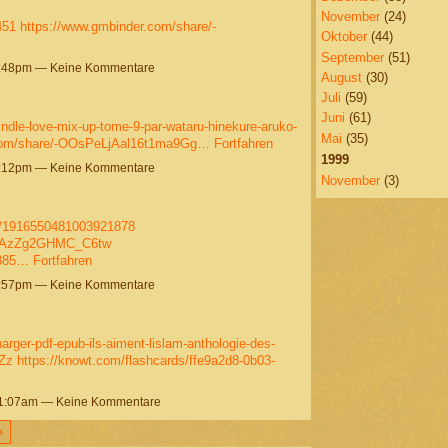
November
(24)
451
https://www.gmbinder.com/share/-
Oktober
(44)
September
(51)
8:48pm — Keine Kommentare
August
(30)
Juli
(59)
Juni
(61)
kindle-love-mix-up-tome-9-par-wataru-hinekure-aruko-
Mai
(35)
.com/share/-OOsPeLjAal16t1ma9Gg…
Fortfahren
1999
8:12pm — Keine Kommentare
November
(3)
us/1916550481003921878
NRAzZg2GHMC_C6tw
0385…
Fortfahren
7:57pm — Keine Kommentare
harger-pdf-epub-ils-aiment-lislam-anthologie-des-
RZz
https://knowt.com/flashcards/ffe9a2d8-0b03-
11:07am — Keine Kommentare
›