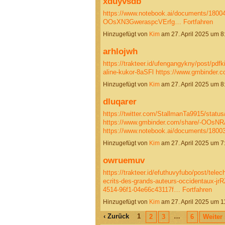
xduyvsdb
https://www.notebook.ai/documents/1800
OOsXN3GweraspcVErfg…
Fortfahren
Hinzugefügt von
Kim
am 27. April 2025 um 
arhlojwh
https://trakteer.id/ufengangykny/post/pdf
aline-kukor-8aSFl
https://www.gmbinder
Hinzugefügt von
Kim
am 27. April 2025 um 
dluqarer
https://twitter.com/StallmanTa9915/stat
https://www.gmbinder.com/share/-OOs
https://www.notebook.ai/documents/180
Hinzugefügt von
Kim
am 27. April 2025 um 
owruemuv
https://trakteer.id/efuthuvyfubo/post/telec
ecrits-des-grands-auteurs-occidentaux-jr
4514-96f1-04e66c43117f…
Fortfahren
Hinzugefügt von
Kim
am 27. April 2025 um 
‹ Zurück
1
…
2
3
6
Weiter 