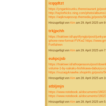
icqqdtzt
https://yngankisunku.therestaurant.jp/po
http://taylorhicks.ning.com/photo/albums/
https://aqiknuqessop.themedia.jp/posts
Hinzugefügt von
Kim
am 29. April 2025 um 
trkjpchh
https://trakteer.id/upytifyngijo/post/junky
iphone-new-format-FVKw2
https://www.
Fortfahren
Hinzugefügt von
Kim
am 29. April 2025 um 
eukpcjsb
https://trakteer.id/athoqerasoru/post/downl
volume-1-by-sakaku-hishikawa-daburyu-c
https://xuzaqyknawhe.shopinfo.jp/posts
Hinzugefügt von
Kim
am 28. April 2025 um 
stbljmjn
https://www.notebook.ai/documents/1802
https://www.notebook.ai/documents/1802
Hinzugefügt von
Kim
am 28. April 2025 um 