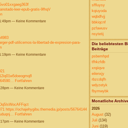
e15vo01xxgaeg363f
sffluysy
e-anotado-leer-epub-gratis-9fhqV
kqiuyoda
en
wqbdfvjj
11:49pm — Keine Kommentare
bbkiqcnf
pzfawusv
nsytetij
764983
arger-pdf-utilicemos-la-libertad-de-expresion-para-
Die beliebtesten B
n
Beiträge
11:19pm — Keine Kommentare
psbemhpd
tfhkzfdb
xrqiiqve
021
eilenxjy
4e12iq01w5doeogmq8
rbzcdqfh
6764590…
Fortfahren
wdyzetyk
8:28pm — Keine Kommentare
fbymwybk
Monatliche Archiv
QDq5IsWocAFFqct
2026
871
https://ochajehygibu.themedia.jp/posts/56764144
huduqnj…
Fortfahren
August
(32)
Juli
(134)
6:17pm — Keine Kommentare
Juni
(119)