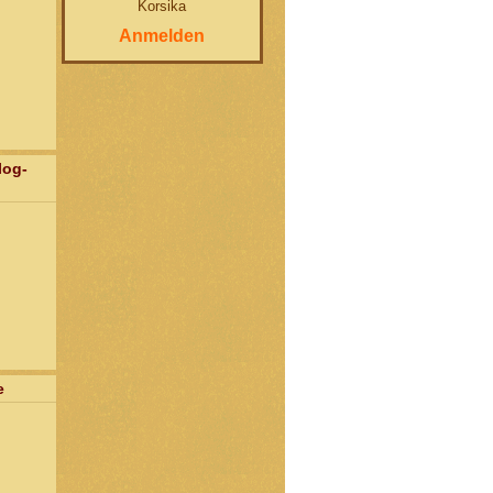
Korsika
Anmelden
log-
e