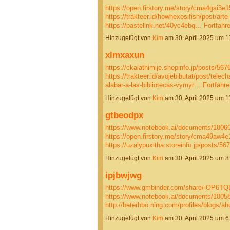
https://open.firstory.me/story/cma4gsi3
https://trakteer.id/howhexosifish/post/art
https://pastelink.net/40yc4ebq…
Fortfahr
Hinzugefügt von
Kim
am 30. April 2025 um 
xlmxaxun
https://ckalathimije.shopinfo.jp/posts/56
https://trakteer.id/avojebibutat/post/telech
alabar-a-las-bibliotecas-vymyr…
Fortfahre
Hinzugefügt von
Kim
am 30. April 2025 um 
gtbeodpx
https://www.notebook.ai/documents/1806
https://open.firstory.me/story/cma49aw
https://uzalypuxitha.storeinfo.jp/posts/5
Hinzugefügt von
Kim
am 30. April 2025 um 
ipjbwjwg
https://www.gmbinder.com/share/-OP6T
https://www.notebook.ai/documents/1805
http://beterhbo.ning.com/profiles/blogs/a
Hinzugefügt von
Kim
am 30. April 2025 um 