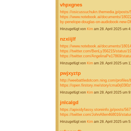
vhpxgnes
https://osicussuchukn.themedia.jp/posts
https://www.notebook.ai/documents/1802
by-penelope-douglas-on-audiobook-new-D
Hinzugefügt von
Kim
am 28. April 2025 um 
nzxiijlf
https://www.notebook.ai/documents/1801
https://twitter.com/BenLy356215/status
https://twitter.com/AngelinaPe17869/st
Hinzugefügt von
Kim
am 28. April 2025 um 
pwjxyztp
http://weebattledotcom.ning.com/profiles/
https://open.firstory.me/story/cma0rj03l
Hinzugefügt von
Kim
am 28. April 2025 um 
jnlcalgd
https://apixidyfassy.storeinfo.jp/posts/56
https://twitter.com/JohnAllen468016/st
Hinzugefügt von
Kim
am 28. April 2025 um 