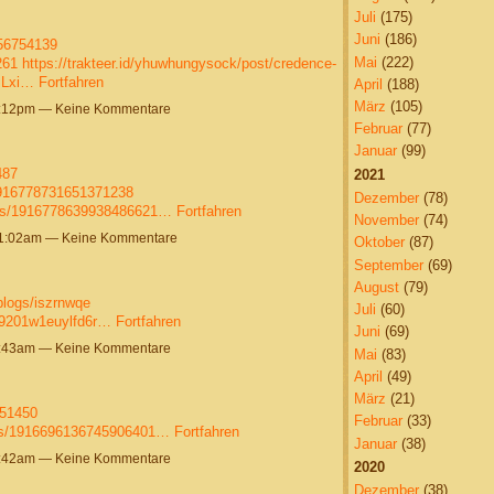
Juli
(175)
Juni
(186)
/56754139
Mai
(222)
261
https://trakteer.id/yhuwhungysock/post/credence-
ILxi…
Fortfahren
April
(188)
März
(105)
4:12pm — Keine Kommentare
Februar
(77)
Januar
(99)
487
2021
/1916778731651371238
Dezember
(78)
atus/1916778639938486621…
Fortfahren
November
(74)
11:02am — Keine Kommentare
Oktober
(87)
September
(69)
August
(79)
blogs/iszrnwqe
Juli
(60)
0z9201w1euylfd6r…
Fortfahren
Juni
(69)
9:43am — Keine Kommentare
Mai
(83)
April
(49)
März
(21)
751450
Februar
(33)
atus/1916696136745906401…
Fortfahren
Januar
(38)
5:42am — Keine Kommentare
2020
Dezember
(38)