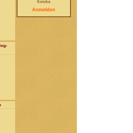
Korsika
Anmelden
log-
e