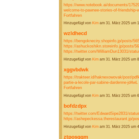
https://www.notebook.ai/documents/1752
welcome-to-pawnee-stories-of-friendship-w
Fortfahren
Hinzugefügt von
Kim
am 31. März 2025 um 
wzldhecd
https://bengokneciry.shopinfo.jp/posts/5
https://ashuckoshikn.storeinfo.jp/posts/5
https://twitter.com/WilliamDun13031/st
Hinzugefügt von
Kim
am 31. März 2025 um 
xggvbdwk
https://trakteer.id/haknexowovak/post/pdfki
partie-a-lecole-par-sabine-dardenne-jd4wL
Fortfahren
Hinzugefügt von
Kim
am 31. März 2025 um 
bofdzdpx
https://twitter.com/EdwardSipe2831/sta
https://ashepeckessa.therestaurant.jp/p
Hinzugefügt von
Kim
am 31. März 2025 um 
ztposgqm