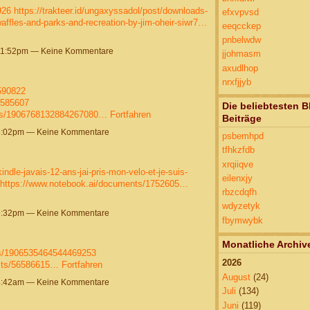
926
https://trakteer.id/ungaxyssadol/post/downloads-
efxvpvsd
affles-and-parks-and-recreation-by-jim-oheir-siwr7…
eeqcckep
pnbelwdw
11:52pm — Keine Kommentare
jjohmasm
axudlhop
nrxfjjyb
6590822
6585607
Die beliebtesten B
atus/1906768132884267080…
Fortfahren
Beiträge
8:02pm — Keine Kommentare
psbemhpd
tfhkzfdb
xrqiiqve
ndle-javais-12-ans-jai-pris-mon-velo-et-je-suis-
eilenxjy
https://www.notebook.ai/documents/1752605…
rbzcdqfh
wdyzetyk
6:32pm — Keine Kommentare
fbymwybk
Monatliche Archiv
tus/1906535464544469253
2026
osts/56586615…
Fortfahren
August
(24)
4:42am — Keine Kommentare
Juli
(134)
Juni
(119)