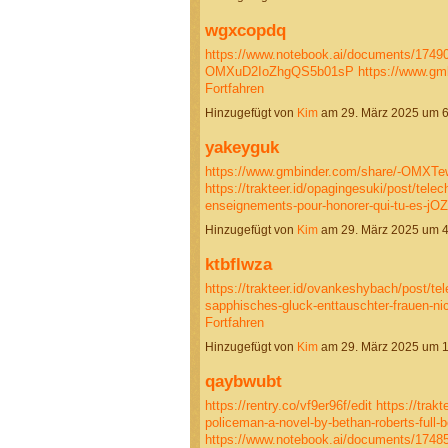
wgxcopdq
https://www.notebook.ai/documents/1749
OMXuD2IoZhgQS5b01sP
https://www.g
Fortfahren
Hinzugefügt von
Kim
am 29. März 2025 um 
yakeyguk
https://www.gmbinder.com/share/-OMX
https://trakteer.id/opagingesuki/post/telec
enseignements-pour-honorer-qui-tu-es-j
Hinzugefügt von
Kim
am 29. März 2025 um 
ktbflwza
https://trakteer.id/ovankeshybach/post/tel
sapphisches-gluck-enttauschter-frauen-n
Fortfahren
Hinzugefügt von
Kim
am 29. März 2025 um 
qaybwubt
https://rentry.co/vf9er96f/edit
https://trak
policeman-a-novel-by-bethan-roberts-full
https://www.notebook.ai/documents/174