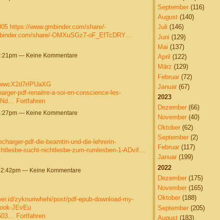
September
(116)
August
(140)
005
https://www.gmbinder.com/share/-
Juli
(146)
mbinder.com/share/-OMXuSGz7-oF_EfTcDRY…
Juni
(129)
Mai
(137)
6:21pm — Keine Kommentare
April
(122)
März
(129)
Februar
(72)
TewwcX2d7rIPUaXG
Januar
(67)
harger-pdf-renaitre-a-soi-en-conscience-les-
2023
OZNd…
Fortfahren
Dezember
(66)
4:27pm — Keine Kommentare
November
(40)
Oktober
(62)
September
(2)
echarger-pdf-die-beamtin-und-die-lehrerin-
Februar
(117)
ichtlesbe-sucht-nichtlesbe-zum-rumlesben-1-ADvif…
Januar
(199)
2022
12:42pm — Keine Kommentare
Dezember
(175)
November
(165)
Oktober
(188)
teer.id/zyknuriwhehi/post/pdf-epub-download-my-
-book-JEvEu
September
(205)
8503…
Fortfahren
August
(183)