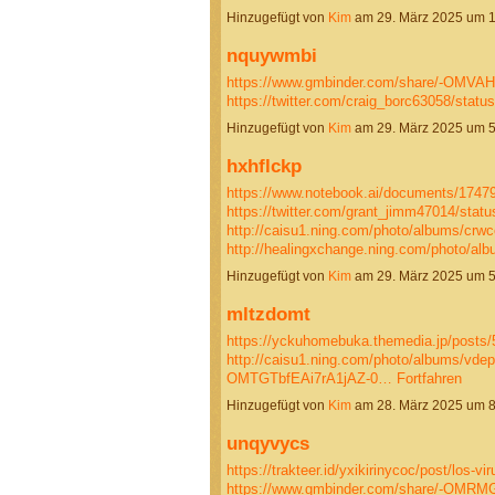
Hinzugefügt von
Kim
am 29. März 2025 um 
nquywmbi
https://www.gmbinder.com/share/-OM
https://twitter.com/craig_borc63058/sta
Hinzugefügt von
Kim
am 29. März 2025 um 
hxhflckp
https://www.notebook.ai/documents/1747
https://twitter.com/grant_jimm47014/sta
http://caisu1.ning.com/photo/albums/crwc
http://healingxchange.ning.com/photo/a
Hinzugefügt von
Kim
am 29. März 2025 um 
mltzdomt
https://yckuhomebuka.themedia.jp/posts
http://caisu1.ning.com/photo/albums/vde
OMTGTbfEAi7rA1jAZ-0…
Fortfahren
Hinzugefügt von
Kim
am 28. März 2025 um 
unqyvycs
https://trakteer.id/yxikirinycoc/post/los-v
https://www.gmbinder.com/share/-OM