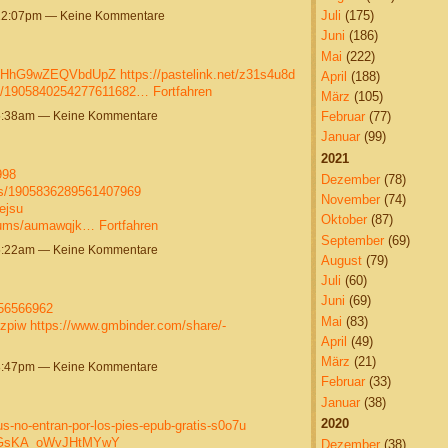
Juli
(175)
12:07pm — Keine Kommentare
Juni
(186)
Mai
(222)
VAHHhG9wZEQVbdUpZ
https://pastelink.net/z31s4u8d
April
(188)
tus/1905840254277611682…
Fortfahren
März
(105)
5:38am — Keine Kommentare
Februar
(77)
Januar
(99)
2021
998
Dezember
(78)
tus/1905836289561407969
November
(74)
ejsu
Oktober
(87)
lbums/aumawqjk…
Fortfahren
September
(69)
5:22am — Keine Kommentare
August
(79)
Juli
(60)
Juni
(69)
/56566962
Mai
(83)
pzpiw
https://www.gmbinder.com/share/-
April
(49)
März
(21)
8:47pm — Keine Kommentare
Februar
(33)
Januar
(38)
2020
irus-no-entran-por-los-pies-epub-gratis-s0o7u
RMGsKA_oWvJHtMYwY
Dezember
(38)