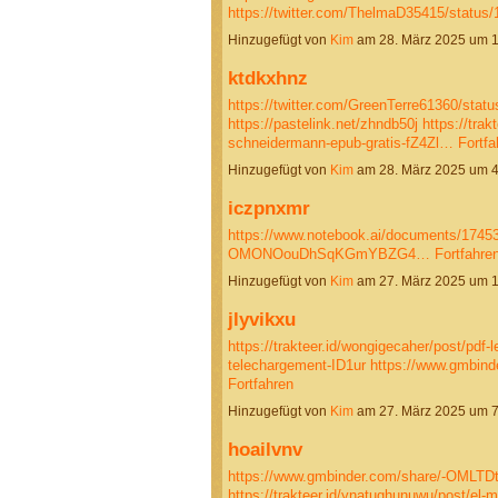
https://twitter.com/ThelmaD35415/statu
Hinzugefügt von
Kim
am 28. März 2025 um 
ktdkxhnz
https://twitter.com/GreenTerre61360/sta
https://pastelink.net/zhndb50j
https://trak
schneidermann-epub-gratis-fZ4Zl…
Fortfa
Hinzugefügt von
Kim
am 28. März 2025 um 
iczpnxmr
https://www.notebook.ai/documents/1745
OMONOouDhSqKGmYBZG4…
Fortfahre
Hinzugefügt von
Kim
am 27. März 2025 um 
jlyvikxu
https://trakteer.id/wongigecaher/post/pdf-l
telechargement-ID1ur
https://www.gmbi
Fortfahren
Hinzugefügt von
Kim
am 27. März 2025 um 
hoailvnv
https://www.gmbinder.com/share/-OMLT
https://trakteer.id/ynatughunuwu/post/el-