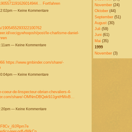
s/1905571191626014944…
Fortfahren
November
(24)
12:02pm — Keine Kommentare
Oktober
(44)
September
(51)
August
(30)
tus/1905455293322100762
Juli
(59)
teer.id/xecigywhoqosh/post/le-charlisme-daniel-
Juni
(61)
hren
Mai
(35)
4:11am — Keine Kommentare
1999
November
(3)
366
https://www.gmbinder.com/share/-
n
10:04pm — Keine Kommentare
e-coeur-de-linspecteur-obrian-chevaliers-4-
nder.com/share/-OMNmDBQek9JJgntHWxB…
7:20pm — Keine Kommentare
DtF8Cv_i9JRpm7e
medico-leer-pdf-dWkCp