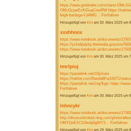
https://www.gmbinder.com/share/-OMcS
OMcQcpwEzKiGuqCmoRW
https://trakte
leigh-bardugo-Cd4MG…
Fortfahren
Hinzugefügt von
Kim
am 30. März 2025 um 
xxxhhnox
https://www.notebook.ai/documents/1750
https://yckidijalyby.themedia.jp/posts/56
https://www.notebook.ai/documents/175
Hinzugefügt von
Kim
am 30. März 2025 um 
tmrlpioj
https://pastelink.net/10jxtose
https://twitter.com/RandallFor18471/sta
https://pastelink.net/zrq7kgrc
https://ww
Fortfahren
Hinzugefügt von
Kim
am 30. März 2025 um 
inhncykr
https://www.notebook.ai/documents/1749
http://divasunlimited.ning.com/photo/alb
OMYQnEXCGIbrdp6gWY3…
Fortfahren
Hinzugefügt von
Kim
am 29. März 2025 um 