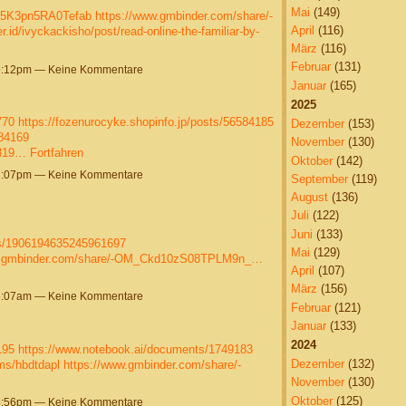
Mai
(149)
G5K3pn5RA0Tefab
https://www.gmbinder.com/share/-
April
(116)
er.id/ivyckackisho/post/read-online-the-familiar-by-
März
(116)
Februar
(131)
9:12pm — Keine Kommentare
Januar
(165)
2025
770
https://fozenurocyke.shopinfo.jp/posts/56584185
Dezember
(153)
584169
November
(130)
0819…
Fortfahren
Oktober
(142)
7:07pm — Keine Kommentare
September
(119)
August
(136)
Juli
(122)
Juni
(133)
tus/1906194635245961697
Mai
(129)
w.gmbinder.com/share/-OM_Ckd10zS08TPLM9n_…
April
(107)
März
(156)
6:07am — Keine Kommentare
Februar
(121)
Januar
(133)
2024
195
https://www.notebook.ai/documents/1749183
Dezember
(132)
ums/hbdtdapl
https://www.gmbinder.com/share/-
November
(130)
Oktober
(125)
8:56pm — Keine Kommentare