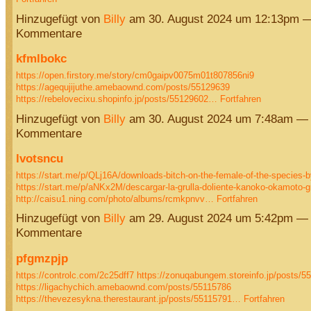
Hinzugefügt von
Billy
am 30. August 2024 um 12:13pm —
Kommentare
kfmlbokc
https://open.firstory.me/story/cm0gaipv0075m01t807856ni9
https://agequjijuthe.amebaownd.com/posts/55129639
https://rebelovecixu.shopinfo.jp/posts/55129602…
Fortfahren
Hinzugefügt von
Billy
am 30. August 2024 um 7:48am — 
Kommentare
lvotsncu
https://start.me/p/QLj16A/downloads-bitch-on-the-female-of-the-species-b
https://start.me/p/aNKx2M/descargar-la-grulla-doliente-kanoko-okamoto-gr
http://caisu1.ning.com/photo/albums/rcmkpnvv…
Fortfahren
Hinzugefügt von
Billy
am 29. August 2024 um 5:42pm — 
Kommentare
pfgmzpjp
https://controlc.com/2c25dff7
https://zonuqabungem.storeinfo.jp/posts/5
https://ligachychich.amebaownd.com/posts/55115786
https://thevezesykna.therestaurant.jp/posts/55115791…
Fortfahren