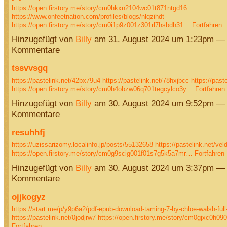
https://open.firstory.me/story/cm0hkxn2104wc01t871ntgd16
https://www.onfeetnation.com/profiles/blogs/nlqzihdt
https://open.firstory.me/story/cm0i1p9z001z301rl7hsbdh31…
Fortfahren
Hinzugefügt von
Billy
am 31. August 2024 um 1:23pm — 
Kommentare
tssvvsgq
https://pastelink.net/42bx79u4
https://pastelink.net/78hxjbcc
https://past
https://open.firstory.me/story/cm0h4obzw06q701tegcylco3y…
Fortfahren
Hinzugefügt von
Billy
am 30. August 2024 um 9:52pm — 
Kommentare
resuhhfj
https://uzissarizomy.localinfo.jp/posts/55132658
https://pastelink.net/vel
https://open.firstory.me/story/cm0g9scig001f01s7g5k5a7mr…
Fortfahren
Hinzugefügt von
Billy
am 30. August 2024 um 3:37pm — 
Kommentare
ojjkogyz
https://start.me/p/y9p6a2/pdf-epub-download-taming-7-by-chloe-walsh-full
https://pastelink.net/0jodjrw7
https://open.firstory.me/story/cm0gjxc0h0
Fortfahren