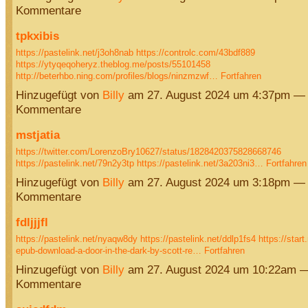
Kommentare
tpkxibis
https://pastelink.net/j3oh8nab
https://controlc.com/43bdf889
https://ytyqeqoheryz.theblog.me/posts/55101458
http://beterhbo.ning.com/profiles/blogs/ninzmzwf…
Fortfahren
Hinzugefügt von
Billy
am 27. August 2024 um 4:37pm — 
Kommentare
mstjatia
https://twitter.com/LorenzoBry10627/status/1828420375828668746
https://pastelink.net/79n2y3tp
https://pastelink.net/3a203ni3…
Fortfahren
Hinzugefügt von
Billy
am 27. August 2024 um 3:18pm — 
Kommentare
fdljjjfl
https://pastelink.net/nyaqw8dy
https://pastelink.net/ddlp1fs4
https://sta
epub-download-a-door-in-the-dark-by-scott-re…
Fortfahren
Hinzugefügt von
Billy
am 27. August 2024 um 10:22am —
Kommentare