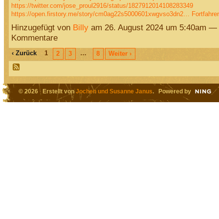
https://twitter.com/jose_proul2916/status/1827912014108283349
https://open.firstory.me/story/cm0ag22s5000601xwgvso3dn2…
Fortfahre
Hinzugefügt von
Billy
am 26. August 2024 um 5:40am — 
Kommentare
‹ Zurück
1
…
2
3
8
Weiter ›
© 2026 Erstellt von
Jochen und Susanne Janus
. Powered by