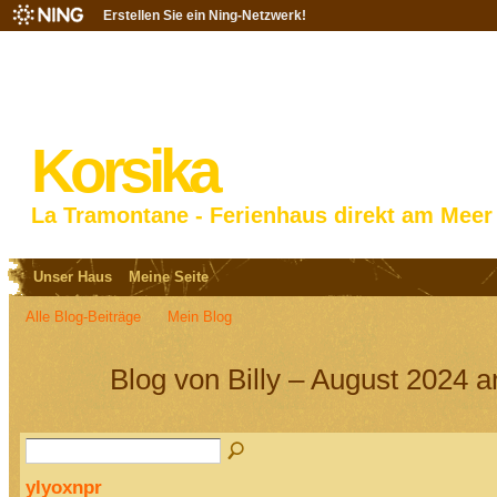
Erstellen Sie ein Ning-Netzwerk!
Korsika
La Tramontane - Ferienhaus direkt am Meer
Unser Haus
Meine Seite
Alle Blog-Beiträge
Mein Blog
Blog von Billy – August 2024 a
ylyoxnpr