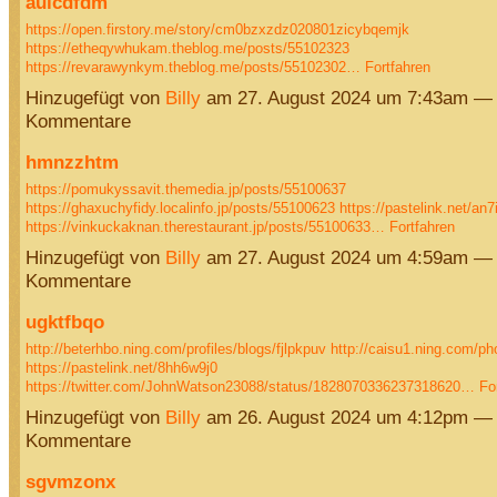
auicdfdm
https://open.firstory.me/story/cm0bzxzdz020801zicybqemjk
https://etheqywhukam.theblog.me/posts/55102323
https://revarawynkym.theblog.me/posts/55102302…
Fortfahren
Hinzugefügt von
Billy
am 27. August 2024 um 7:43am — 
Kommentare
hmnzzhtm
https://pomukyssavit.themedia.jp/posts/55100637
https://ghaxuchyfidy.localinfo.jp/posts/55100623
https://pastelink.net/an7
https://vinkuckaknan.therestaurant.jp/posts/55100633…
Fortfahren
Hinzugefügt von
Billy
am 27. August 2024 um 4:59am — 
Kommentare
ugktfbqo
http://beterhbo.ning.com/profiles/blogs/fjlpkpuv
http://caisu1.ning.com/p
https://pastelink.net/8hh6w9j0
https://twitter.com/JohnWatson23088/status/1828070336237318620…
Fo
Hinzugefügt von
Billy
am 26. August 2024 um 4:12pm — 
Kommentare
sgvmzonx