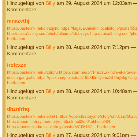
Hinzugefügt von
Billy
am 29. August 2024 um 12:03am —
Kommentare
mnazethj
https://pastelink.net/cnhzjynu
https://lagavakninekn.localinfo.jp/posts/55
http://caisu1.ning.com/photo/albums/kfdbvsyx
http://caisu1.ning.com/p
Fortfahren
Hinzugefügt von
Billy
am 28. August 2024 um 7:12pm — 
Kommentare
irzfcxze
https://pastelink.net/ufzdrbru
https://start.me/p/7Pmx1E/kindle-el-arte-de
descargar-gratis
https://paiza.io/projects/27-93Xl0mQ5maSf7SrjShg?la
Fortfahren
Hinzugefügt von
Billy
am 28. August 2024 um 10:48am —
Kommentare
dhznfrhq
https://pastelink.net/zle3rnt1
https://open.firstory.me/story/cm0csij7502
https://open.firstory.me/story/cm0cskfab02ut01uhbcspf42b
https://ruxessikatha.localinfo.jp/posts/55106162…
Fortfahren
Hinzugefügt von
Billy
am 27. August 2024 um 9:01pm — 