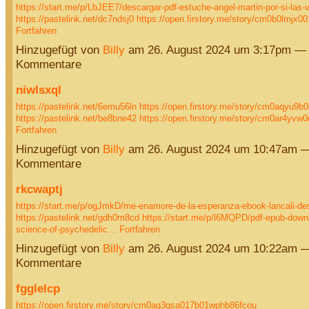
https://start.me/p/LbJEE7/descargar-pdf-estuche-angel-martin-por-si-las-
https://pastelink.net/dc7ndsj0
https://open.firstory.me/story/cm0b0lmjx
Fortfahren
Hinzugefügt von
Billy
am 26. August 2024 um 3:17pm — 
Kommentare
niwlsxql
https://pastelink.net/6emu56ln
https://open.firstory.me/story/cm0aqyu9
https://pastelink.net/be8bne42
https://open.firstory.me/story/cm0ar4y
Fortfahren
Hinzugefügt von
Billy
am 26. August 2024 um 10:47am —
Kommentare
rkcwaptj
https://start.me/p/ogJmkD/me-enamore-de-la-esperanza-ebook-lancali-de
https://pastelink.net/gdh0m8cd
https://start.me/p/l6MQPD/pdf-epub-down
science-of-psychedelic…
Fortfahren
Hinzugefügt von
Billy
am 26. August 2024 um 10:22am —
Kommentare
fgglelcp
https://open.firstory.me/story/cm0ag3qsa017b01wphb86fcou