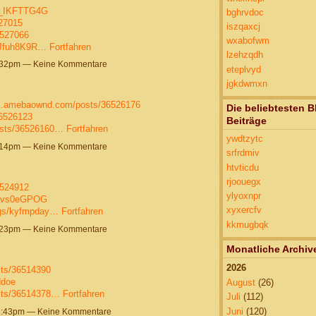
Z_IKFTTG4G
bghrvdoc
527015
iszqaxcj
6527066
wxabofwm
5Jfuh8K9R…
Fortfahren
lzehzqdh
7:32pm — Keine Kommentare
eteplvyd
jgkdwmxn
pux.amebaownd.com/posts/36526176
Die beliebtesten B
36526123
Beiträge
osts/36526160…
Fortfahren
ywdtzytc
6:14pm — Keine Kommentare
srfrdmiv
htvticdu
rjoouegx
6524912
ylyoxnpr
fevs0eGPOG
xyxercfv
logs/kyfmpday…
Fortfahren
kkmugbqk
4:23pm — Keine Kommentare
Monatliche Archiv
2026
sts/36514390
ddoe
August
(26)
sts/36514378…
Fortfahren
Juli
(112)
Juni
(120)
11:43pm — Keine Kommentare