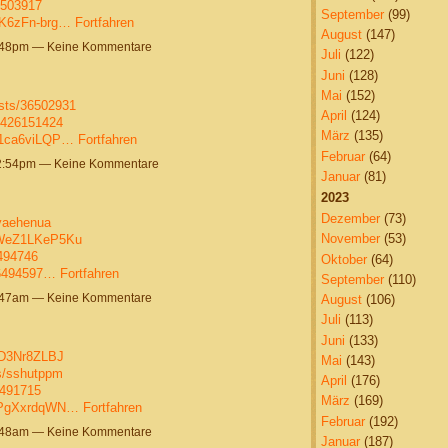
6503917
September
(99)
tK6zFn-brg…
Fortfahren
August
(147)
1:48pm — Keine Kommentare
Juli
(122)
Juni
(128)
Mai
(152)
sts/36502931
April
(124)
05426151424
März
(135)
o1ca6viLQP…
Fortfahren
Februar
(64)
12:54pm — Keine Kommentare
Januar
(81)
2023
Dezember
(73)
/yaehenua
November
(53)
mWeZ1LKeP5Ku
6494746
Oktober
(64)
36494597…
Fortfahren
September
(110)
6:47am — Keine Kommentare
August
(106)
Juli
(113)
Juni
(133)
8D3Nr8ZLBJ
Mai
(143)
ms/sshutppm
April
(176)
6491715
März
(169)
n1PgXxrdqWN…
Fortfahren
Februar
(192)
4:48am — Keine Kommentare
Januar
(187)