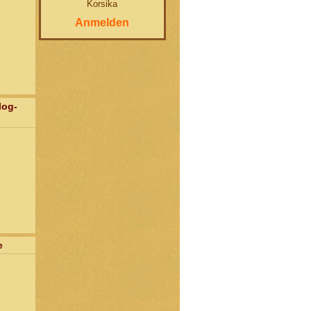
Korsika
Anmelden
log-
e