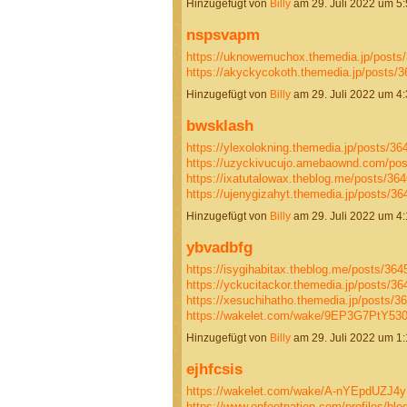
Hinzugefügt von
Billy
am 29. Juli 2022 um 
nspsvapm
https://uknowemuchox.themedia.jp/posts
https://akyckycokoth.themedia.jp/posts/
Hinzugefügt von
Billy
am 29. Juli 2022 um 
bwsklash
https://ylexolokning.themedia.jp/posts/36
https://uzyckivucujo.amebaownd.com/po
https://ixatutalowax.theblog.me/posts/36
https://ujenygizahyt.themedia.jp/posts/
Hinzugefügt von
Billy
am 29. Juli 2022 um 
ybvadbfg
https://isygihabitax.theblog.me/posts/36
https://yckucitackor.themedia.jp/posts/3
https://xesuchihatho.themedia.jp/posts/3
https://wakelet.com/wake/9EP3G7PtY53
Hinzugefügt von
Billy
am 29. Juli 2022 um 
ejhfcsis
https://wakelet.com/wake/A-nYEpdUZJ
https://www.onfeetnation.com/profiles/bl