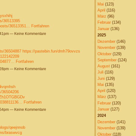
Mai
(123)
April
(116)
ysxhihj
März
(96)
ts/36513395
Februar
(134)
posts/36513351…
Fortfahren
Januar
(136)
9:41pm — Keine Kommentare
2025
Dezember
(146)
November
(139)
ts/36504887
https://pastebin.fun/dmh79ovvzs
Oktober
(129)
49122142209
September
(124)
6504877…
Fortfahren
August
(161)
2:28pm — Keine Kommentare
Juli
(116)
Juni
(129)
Mai
(135)
/divqmhsh
April
(120)
s/36504206
März
(137)
kXZh1OTGBGDv
25038811136…
Fortfahren
Februar
(120)
Januar
(127)
1:54pm — Keine Kommentare
2024
Dezember
(141)
blogs/qeejnnob
November
(139)
ums/braswvcg
Oktober
(118)