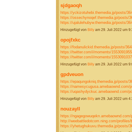
sjdgaoqh
https://yckizotuhebi.themedia.jp/posts/3
https://ossechynoqef.themedia.jp/posts/
https://ujalulehubyw.themedia.jp/posts/
Hinzugefügt von
Billy
am 29. Juli 2022 um 
opojfxkc
https://fodanulickid.themedia.jp/posts/36
https://twitter.com/i/moments/15530919
https://twitter.com/i/moments/15530910
Hinzugefügt von
Billy
am 29. Juli 2022 um 
gpdveuon
https://epaqungokniq.themedia.jp/posts/
https://namesycugusa.amebaownd.com/p
https://uqashydyckuc.amebaownd.com/p
Hinzugefügt von
Billy
am 29. Juli 2022 um 
nouzayll
https://ngagegowuqekn.amebaownd.com/
http://weebattledotcom.ning.com/profiles/
https://yhetughukuvu.themedia.jp/posts