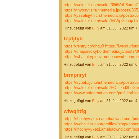
https://wakelet.com/wake/08iiWnR8umg
https://thyssytisiru.themedia.jp/posts/36
https://yssalujythich.themedia.jp/posts/3
https://wakelet.com/wake/IyfWpi3ouupT
Hinzugefügt von
Billy
am 31. Juli 2022 um 
fzpfjtyb
https://rentry.co/qhqu3
https://iweroturi
https://chapareckyko.themedia.jp/posts/
https://whacakypinov.amebaownd.com/p
Hinzugefügt von
Billy
am 31. Juli 2022 um 
brmpnryi
https://sypakajunuhi.themedia.jp/posts/3
https://wakelet.com/wake/FO_i9ad3LuG
https://www.onfeetnation.com/profiles/b
Hinzugefügt von
Billy
am 31. Juli 2022 um 
wlwqhtfg
https://ihochyvykezi.amebaownd.com/po
https://webhitlist.com/profiles/blogs/anpe
https://ihochyvykezi.amebaownd.com/po
Hinzugefügt von
Billy
am 30. Juli 2022 um 