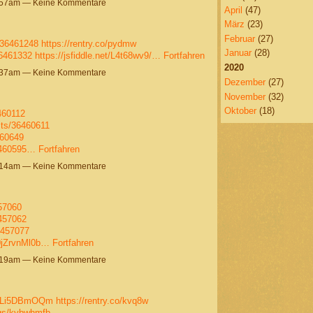
5:57am — Keine Kommentare
April
(47)
März
(23)
Februar
(27)
/36461248
https://rentry.co/pydmw
Januar
(28)
36461332
https://jsfiddle.net/L4t68wv9/…
Fortfahren
2020
4:37am — Keine Kommentare
Dezember
(27)
November
(32)
Oktober
(18)
460112
sts/36460611
460649
36460595…
Fortfahren
4:14am — Keine Kommentare
457060
6457062
6457077
0jZrvnMl0b…
Fortfahren
1:19am — Keine Kommentare
4yLi5DBmOQm
https://rentry.co/kvq8w
ogs/kybwhmfb