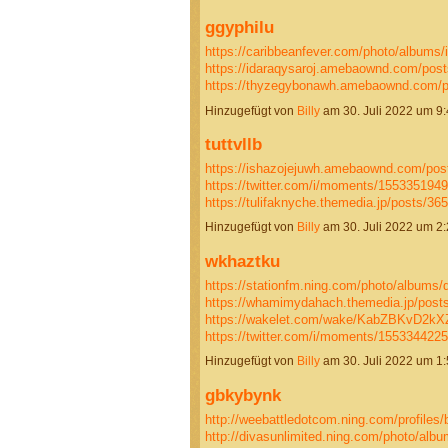
ggyphilu
https://caribbeanfever.com/photo/albums/i
https://idaraqysaroj.amebaownd.com/pos
https://thyzegybonawh.amebaownd.com/
Hinzugefügt von
Billy
am 30. Juli 2022 um 
tuttvllb
https://ishazojejuwh.amebaownd.com/pos
https://twitter.com/i/moments/15533519
https://tulifaknyche.themedia.jp/posts/3
Hinzugefügt von
Billy
am 30. Juli 2022 um 
wkhaztku
https://stationfm.ning.com/photo/albums
https://whamimydahach.themedia.jp/post
https://wakelet.com/wake/KabZBKvD2
https://twitter.com/i/moments/15533442
Hinzugefügt von
Billy
am 30. Juli 2022 um 
gbkybynk
http://weebattledotcom.ning.com/profiles/
http://divasunlimited.ning.com/photo/alb