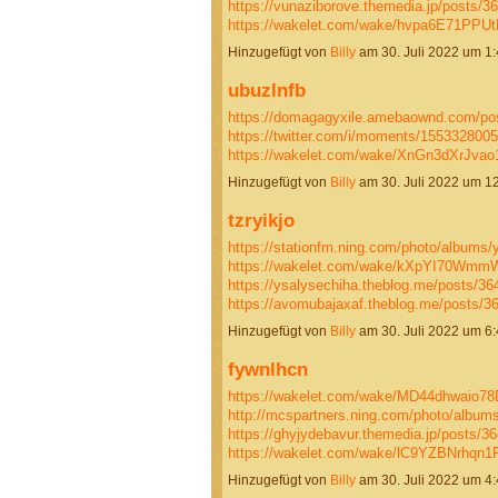
https://vunaziborove.themedia.jp/posts/3
https://wakelet.com/wake/hvpa6E71PPU
Hinzugefügt von
Billy
am 30. Juli 2022 um 
ubuzlnfb
https://domagagyxile.amebaownd.com/po
https://twitter.com/i/moments/15533280
https://wakelet.com/wake/XnGn3dXrJva
Hinzugefügt von
Billy
am 30. Juli 2022 um 
tzryikjo
https://stationfm.ning.com/photo/albums
https://wakelet.com/wake/kXpYI70Wm
https://ysalysechiha.theblog.me/posts/3
https://avomubajaxaf.theblog.me/posts/
Hinzugefügt von
Billy
am 30. Juli 2022 um 
fywnlhcn
https://wakelet.com/wake/MD44dhwaio7
http://mcspartners.ning.com/photo/albu
https://ghyjydebavur.themedia.jp/posts/3
https://wakelet.com/wake/lC9YZBNrhq
Hinzugefügt von
Billy
am 30. Juli 2022 um 