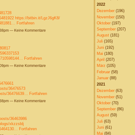
2022
Dezember
(196)
6481728
November
(150)
36481922
https://bitbin.it/LgzJ6gK8/
Oktober
(197)
36481881…
Fortfahren
September
(207)
9:38pm — Keine Kommentare
August
(181)
Juli
(165)
Juni
(192)
480817
55596337153
Mai
(180)
37710598144…
Fortfahren
April
(207)
März
(105)
9:09pm — Keine Kommentare
Februar
(58)
Januar
(88)
36476661
2021
osts/36476573
Dezember
(63)
osts/36476639…
Fortfahren
November
(51)
4:38pm — Keine Kommentare
Oktober
(70)
September
(86)
August
(59)
posts/36463986
Juli
(63)
blogs/xkzzsblj
Juni
(61)
/36464130…
Fortfahren
Mai
(84)