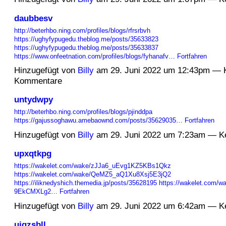
daubbesv
http://beterhbo.ning.com/profiles/blogs/rfrsrbvh
https://ughyfypugedu.theblog.me/posts/35633823
https://ughyfypugedu.theblog.me/posts/35633837
https://www.onfeetnation.com/profiles/blogs/fyhanafv…
Fortfahren
Hinzugefügt von
Billy
am 29. Juni 2022 um 12:43pm — 
Kommentare
untydwpy
http://beterhbo.ning.com/profiles/blogs/pjinddpa
https://gajussoghawu.amebaownd.com/posts/35629035…
Fortfahren
Hinzugefügt von
Billy
am 29. Juni 2022 um 7:23am — K
upxqtkpg
https://wakelet.com/wake/zJJa6_uEvg1KZ5KBs1Qkz
https://wakelet.com/wake/QeMZ5_aQ1Xu8Xsj5E3jQ2
https://iliknedyshich.themedia.jp/posts/35628195
https://wakelet.com/w
9EkCMXLg2…
Fortfahren
Hinzugefügt von
Billy
am 29. Juni 2022 um 6:42am — K
ujgzsbll