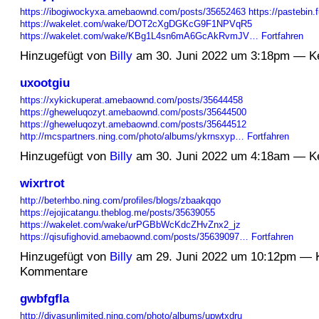
https://ibogiwockyxa.amebaownd.com/posts/35652463
https://pastebin.
https://wakelet.com/wake/DOT2cXgDGKcG9F1NPVqR5
https://wakelet.com/wake/KBg1L4sn6mA6GcAkRvmJV…
Fortfahren
Hinzugefügt von
Billy
am 30. Juni 2022 um 3:18pm — K
uxootgiu
https://xykickuperat.amebaownd.com/posts/35644458
https://gheweluqozyt.amebaownd.com/posts/35644500
https://gheweluqozyt.amebaownd.com/posts/35644512
http://mcspartners.ning.com/photo/albums/ykrnsxyp…
Fortfahren
Hinzugefügt von
Billy
am 30. Juni 2022 um 4:18am — K
wixrtrot
http://beterhbo.ning.com/profiles/blogs/zbaakqqo
https://ejojicatangu.theblog.me/posts/35639055
https://wakelet.com/wake/urPGBbWcKdcZHvZnx2_jz
https://qisufighovid.amebaownd.com/posts/35639097…
Fortfahren
Hinzugefügt von
Billy
am 29. Juni 2022 um 10:12pm — 
Kommentare
gwbfgfla
http://divasunlimited.ning.com/photo/albums/upwtxdru