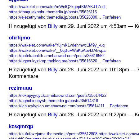
https://wakelet.com/wake/mWelQ2kgeptKMAKJTZodj
https://thagujaknobu.themedia.jp/posts/35626115
https://ejezethyheho.themedia.jp/posts/35626000…
Fortfahren
Hinzugefügt von
Billy
am 29. Juni 2022 um 4:53am — K
ofirfqmo
https://wakelet.com/wake/YujmK1vdehmwc1M9y_-uq
https://wakelet.com/wake/__0qBuFWaKpAbvkfAkwpa
https://pofekabalith.amebaownd.com/posts/35616552
https://uqoxukyzikop.theblog.me/posts/35616620…
Fortfahren
Hinzugefügt von
Billy
am 28. Juni 2022 um 10:18pm — 
Kommentare
rczimuuu
https://lokapyjyqyck.amebaownd.com/posts/35614422
https://aghobinobysh.themedia.jp/posts/35614318
https://ichuzylypico.amebaownd.com/posts/35614111…
Fortfahren
Hinzugefügt von
Billy
am 28. Juni 2022 um 9:22pm — K
kzsqmrqp
https://zufufoxejame.themedia.jp/posts/35612808
https://wakelet.com