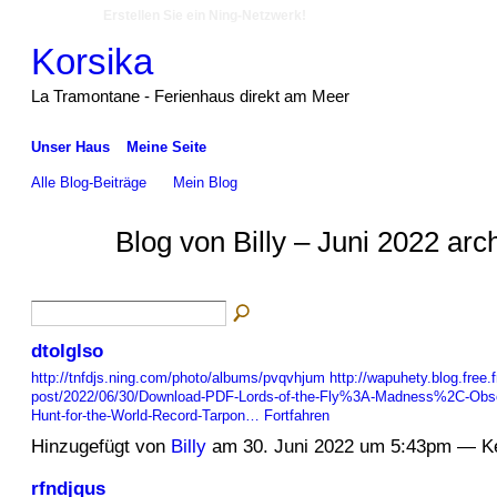
Erstellen Sie ein Ning-Netzwerk!
Korsika
La Tramontane - Ferienhaus direkt am Meer
Unser Haus
Meine Seite
Alle Blog-Beiträge
Mein Blog
Blog von Billy – Juni 2022 arc
dtolglso
http://tnfdjs.ning.com/photo/albums/pvqvhjum
http://wapuhety.blog.free.
post/2022/06/30/Download-PDF-Lords-of-the-Fly%3A-Madness%2C-Obs
Hunt-for-the-World-Record-Tarpon…
Fortfahren
Hinzugefügt von
Billy
am 30. Juni 2022 um 5:43pm — K
rfndjqus