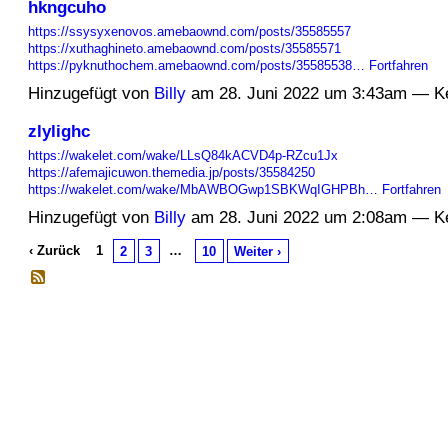
hkngcuho
https://ssysyxenovos.amebaownd.com/posts/35585557
https://xuthaghineto.amebaownd.com/posts/35585571
https://pyknuthochem.amebaownd.com/posts/35585538…
Fortfahren
Hinzugefügt von
Billy
am 28. Juni 2022 um 3:43am — K
zlylighc
https://wakelet.com/wake/LLsQ84kACVD4p-RZcu1Jx
https://afemajicuwon.themedia.jp/posts/35584250
https://wakelet.com/wake/MbAWBOGwp1SBKWqIGHPBh…
Fortfahren
Hinzugefügt von
Billy
am 28. Juni 2022 um 2:08am — K
‹ Zurück
1
…
2
3
10
Weiter ›
© 2026 Erstellt von
Jochen und Susanne Janus
. Powered by