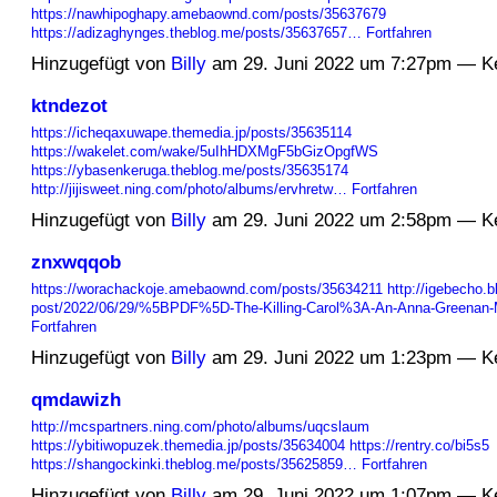
https://nawhipoghapy.amebaownd.com/posts/35637679
https://adizaghynges.theblog.me/posts/35637657…
Fortfahren
Hinzugefügt von
Billy
am 29. Juni 2022 um 7:27pm — K
ktndezot
https://icheqaxuwape.themedia.jp/posts/35635114
https://wakelet.com/wake/5uIhHDXMgF5bGizOpgfWS
https://ybasenkeruga.theblog.me/posts/35635174
http://jijisweet.ning.com/photo/albums/ervhretw…
Fortfahren
Hinzugefügt von
Billy
am 29. Juni 2022 um 2:58pm — K
znxwqqob
https://worachackoje.amebaownd.com/posts/35634211
http://igebecho.b
post/2022/06/29/%5BPDF%5D-The-Killing-Carol%3A-An-Anna-Greenan
Fortfahren
Hinzugefügt von
Billy
am 29. Juni 2022 um 1:23pm — K
qmdawizh
http://mcspartners.ning.com/photo/albums/uqcslaum
https://ybitiwopuzek.themedia.jp/posts/35634004
https://rentry.co/bi5s5
https://shangockinki.theblog.me/posts/35625859…
Fortfahren
Hinzugefügt von
Billy
am 29. Juni 2022 um 1:07pm — K