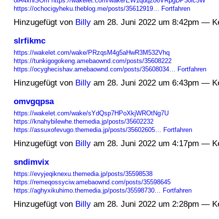
oiA4xhlSOm
https://wakelet.com/wake/EW1quq206VRpgDP30lc5W
https://ochocigyheku.theblog.me/posts/35612919…
Fortfahren
Hinzugefügt von
Billy
am 28. Juni 2022 um 8:42pm — K
slrfikmc
https://wakelet.com/wake/PRzqsM4g5aHwR3M532Vhq
https://tunkigogokeng.amebaownd.com/posts/35608222
https://ocyghecishav.amebaownd.com/posts/35608034…
Fortfahren
Hinzugefügt von
Billy
am 28. Juni 2022 um 6:43pm — K
omvgqpsa
https://wakelet.com/wake/sYdQsp7HPoXkjWROtNg7U
https://knahybilewhe.themedia.jp/posts/35602232
https://assuxofevugo.themedia.jp/posts/35602605…
Fortfahren
Hinzugefügt von
Billy
am 28. Juni 2022 um 4:17pm — K
sndimvix
https://evyjeqiknexu.themedia.jp/posts/35598538
https://remeqossyciw.amebaownd.com/posts/35598645
https://aghyxikuhimo.themedia.jp/posts/35598730…
Fortfahren
Hinzugefügt von
Billy
am 28. Juni 2022 um 2:28pm — K