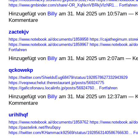
https://www.gmbinder.com/share/-OR_XqNxnVBRkjVlzNR1…
Fortfahren
Hinzugefügt von
Billy
am 31. Mai 2025 um 10:57am — K
Kommentare
zactekjv
https://www.notebook.ai/documents/1859958
https://cajathegimum.store
https://www.notebook.ai/documents/1859967
https://www.notebook.ai/
Fortfahren
Hinzugefügt von
Billy
am 31. Mai 2025 um 2:07am — K
qckowekp
https://twitter.com/ShieldsEug68479/status/1928578627332943929
https://veqowuchelut.therestaurant.jp/posts/56924775
https://gaficofonavu.localinfo.jp/posts/56924760…
Fortfahren
Hinzugefügt von
Billy
am 31. Mai 2025 um 12:37am — K
Kommentare
urihlhqf
https://www.notebook.ai/documents/1859762
https://www.notebook.ai/
https://pastelink.net/fhru0qsy
https://twitter.com/KHammack92569/status/1928563140586766630…
Fo