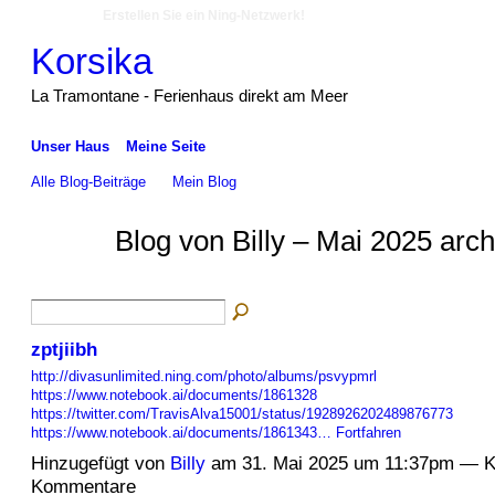
Erstellen Sie ein Ning-Netzwerk!
Korsika
La Tramontane - Ferienhaus direkt am Meer
Unser Haus
Meine Seite
Alle Blog-Beiträge
Mein Blog
Blog von Billy – Mai 2025 arc
zptjiibh
http://divasunlimited.ning.com/photo/albums/psvypmrl
https://www.notebook.ai/documents/1861328
https://twitter.com/TravisAlva15001/status/1928926202489876773
https://www.notebook.ai/documents/1861343…
Fortfahren
Hinzugefügt von
Billy
am 31. Mai 2025 um 11:37pm — K
Kommentare