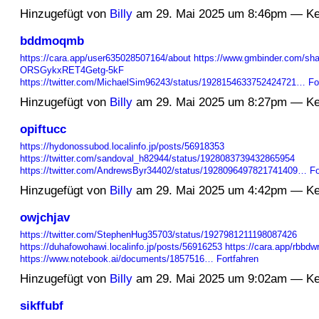
Hinzugefügt von
Billy
am 29. Mai 2025 um 8:46pm — K
bddmoqmb
https://cara.app/user635028507164/about
https://www.gmbinder.com/sha
ORSGykxRET4Getg-5kF
https://twitter.com/MichaelSim96243/status/1928154633752424721…
Fo
Hinzugefügt von
Billy
am 29. Mai 2025 um 8:27pm — K
opiftucc
https://hydonossubod.localinfo.jp/posts/56918353
https://twitter.com/sandoval_h82944/status/1928083739432865954
https://twitter.com/AndrewsByr34402/status/1928096497821741409…
Fo
Hinzugefügt von
Billy
am 29. Mai 2025 um 4:42pm — K
owjchjav
https://twitter.com/StephenHug35703/status/1927981211198087426
https://duhafowohawi.localinfo.jp/posts/56916253
https://cara.app/rbbd
https://www.notebook.ai/documents/1857516…
Fortfahren
Hinzugefügt von
Billy
am 29. Mai 2025 um 9:02am — K
sikffubf