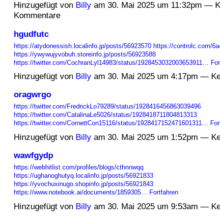
Hinzugefügt von
Billy
am 30. Mai 2025 um 11:32pm — K
Kommentare
hgudfutc
https://atydonessish.localinfo.jp/posts/56923570
https://controlc.com/6
https://ywywujyvobuh.storeinfo.jp/posts/56923588
https://twitter.com/CochranLyl14983/status/1928453032003653911…
For
Hinzugefügt von
Billy
am 30. Mai 2025 um 4:17pm — K
oragwrgo
https://twitter.com/FredrickLo79289/status/1928416456863039496
https://twitter.com/CatalinaLe5026/status/1928418711804813313
https://twitter.com/CornettCon15116/status/1928417152471601311…
For
Hinzugefügt von
Billy
am 30. Mai 2025 um 1:52pm — K
wawfgydp
https://webhitlist.com/profiles/blogs/cthnnwqq
https://ughanoghutyq.localinfo.jp/posts/56921833
https://yvochuxinugo.shopinfo.jp/posts/56921843
https://www.notebook.ai/documents/1859305…
Fortfahren
Hinzugefügt von
Billy
am 30. Mai 2025 um 9:53am — K