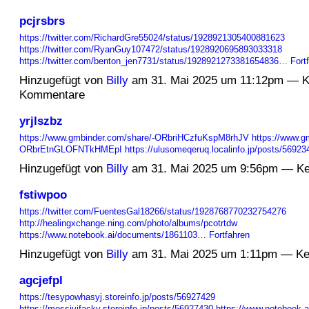
pcjrsbrs
https://twitter.com/RichardGre55024/status/1928921305400881623
https://twitter.com/RyanGuy107472/status/1928920695893033318
https://twitter.com/benton_jen7731/status/1928921273381654836…
Fort
Hinzugefügt von
Billy
am 31. Mai 2025 um 11:12pm — K
Kommentare
yrjlszbz
https://www.gmbinder.com/share/-ORbriHCzfuKspM8rhJV
https://www.g
ORbrEtnGLOFNTkHMEpI
https://ulusomeqeruq.localinfo.jp/posts/5692
Hinzugefügt von
Billy
am 31. Mai 2025 um 9:56pm — K
fstiwpoo
https://twitter.com/FuentesGal18266/status/1928768770232754276
http://healingxchange.ning.com/photo/albums/pcotrtdw
https://www.notebook.ai/documents/1861103…
Fortfahren
Hinzugefügt von
Billy
am 31. Mai 2025 um 1:11pm — K
agcjefpl
https://tesypowhasyj.storeinfo.jp/posts/56927429
https://mossivifacky.storeinfo.jp/posts/56927430
https://www.notebook.