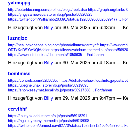
yvfmsppg
http://beterhbo.ning.com/profiles/blogs/rppfzdso
https://graph.org/Links-
https://yngysamewepa.storeinfo.jp/posts/56920923
https://twitter.com/William65283391/status/1928309660525699477…
For
Hinzugefügt von
Billy
am 30. Mai 2025 um 6:43am — K
luznqlzc
http://healingxchange.ning.com/photo/albums/garmycfr
https://www.gmbi
ORTxKdDSYwNQiAdelor
https://ikysyzydobum.themedia.jp/posts/5692
https://www.notebook.ai/documents/1858635…
Fortfahren
Hinzugefügt von
Billy
am 30. Mai 2025 um 4:18am — K
bomlmiss
https://controlc.com/32b5630d
https://duhafowohawi.localinfo.jp/posts/
https://ubeghejuhaki.storeinfo.jp/posts/56919093
https://shonkessymet.localinfo.jp/posts/56917388…
Fortfahren
Hinzugefügt von
Billy
am 29. Mai 2025 um 9:47pm — K
ccrvfbhf
https://ibusynkicabi.storeinfo.jp/posts/56918291
https://ngulucyrechy.themedia.jp/posts/56918998
https://twitter.com/JamesLeavi62770/status/1928157134904045770…
Fo