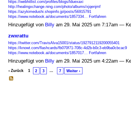
https://webhitlist.com/profiles/blogs/lduexaxi
http://healingxchange.ning.com/photo/albums/xjqenjmf
https://azykimedushi.shopinfo.jp/posts/56915791
https://www.notebook.ai/documents/1857334…
Fortfahren
Hinzugefügt von
Billy
am 29. Mai 2025 um 7:17am — K
zwxrattu
https://twitter.com/TravisAlva15001/status/1927912119200055401
https://knowt.com/flashcards/fb070f71-708c-4d2b-b0c3-eb9ba0cbcac9
https://www.notebook.ai/documents/1857017…
Fortfahren
Hinzugefügt von
Billy
am 29. Mai 2025 um 4:22am — K
‹ Zurück
1
…
2
3
7
Weiter ›
© 2026 Erstellt von
Jochen und Susanne Janus
. Powered by