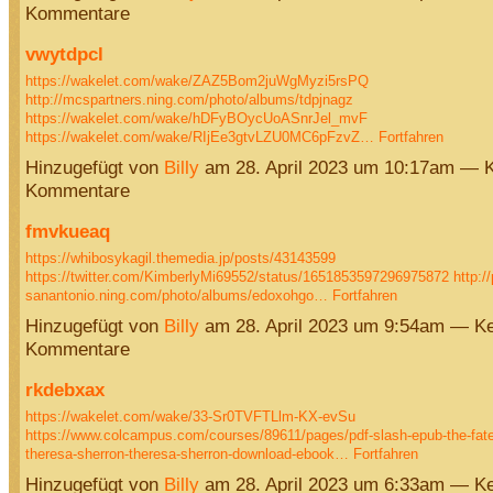
Kommentare
vwytdpcl
https://wakelet.com/wake/ZAZ5Bom2juWgMyzi5rsPQ
http://mcspartners.ning.com/photo/albums/tdpjnagz
https://wakelet.com/wake/hDFyBOycUoASnrJel_mvF
https://wakelet.com/wake/RIjEe3gtvLZU0MC6pFzvZ…
Fortfahren
Hinzugefügt von
Billy
am 28. April 2023 um 10:17am — 
Kommentare
fmvkueaq
https://whibosykagil.themedia.jp/posts/43143599
https://twitter.com/KimberlyMi69552/status/1651853597296975872
http:/
sanantonio.ning.com/photo/albums/edoxohgo…
Fortfahren
Hinzugefügt von
Billy
am 28. April 2023 um 9:54am — Ke
Kommentare
rkdebxax
https://wakelet.com/wake/33-Sr0TVFTLlm-KX-evSu
https://www.colcampus.com/courses/89611/pages/pdf-slash-epub-the-fate-
theresa-sherron-theresa-sherron-download-ebook…
Fortfahren
Hinzugefügt von
Billy
am 28. April 2023 um 6:33am — Ke