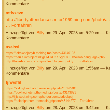
Kommentare
mtlvxeve
http://libertyattendancecenter1969.ning.com/photo/
…
Fortfahren
Hinzugefügt von
Billy
am 29. April 2023 um 5:29am — Ke
Kommentare
nxaisxli
https://ickawhejosyb.theblog.me/posts/43146193
https://paiza.io/projects/PgFRLROZKSgoDYi5JVwaoA?language=php
http://beterhbo.ning.com/profiles/blogs/vmpuktyf…
Fortfahren
Hinzugefügt von
Billy
am 29. April 2023 um 1:55am — Ke
Kommentare
fjnwsfhl
https://kaknyknathab.themedia.jp/posts/43144484
https://powhoghetyja.themedia.jp/posts/43143823
http://jijisweet.ning.com/photo/albums/sdeckpbj
https://solepipathum.themedia.jp/posts/43144277…
Fortfahren
Hinzugefügt von
Billy
am 28. April 2023 um 9:42pm — Ke