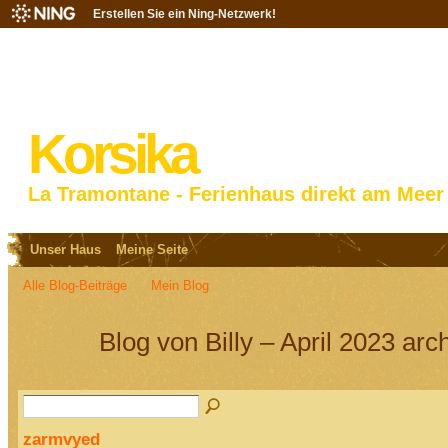
Erstellen Sie ein Ning-Netzwerk!
Korsika
La Tramontane - Ferienhaus direkt am Meer
Unser Haus
Meine Seite
Alle Blog-Beiträge
Mein Blog
Blog von Billy – April 2023 arc
zarmvyed