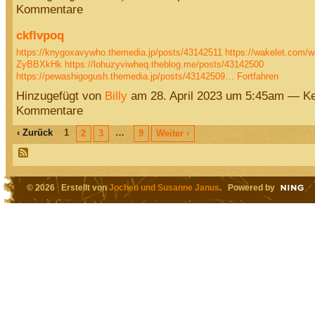
Kommentare
ckflvpoq
https://knygoxavywho.themedia.jp/posts/43142511
https://wakelet.com
ZyBBXkHk
https://lohuzyviwheq.theblog.me/posts/43142500
https://pewashigogush.themedia.jp/posts/43142509…
Fortfahren
Hinzugefügt von
Billy
am 28. April 2023 um 5:45am — Ke
Kommentare
‹ Zurück
1
…
2
3
9
Weiter ›
© 2026 Erstellt von
Jochen und Susanne Janus
. Powered by