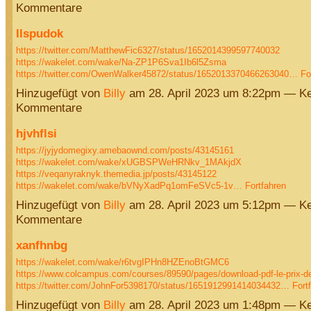
Kommentare
llspudok
https://twitter.com/MatthewFic6327/status/1652014399597740032
https://wakelet.com/wake/Na-ZP1P6Sva1Ib6l5Zsma
https://twitter.com/OwenWalker45872/status/1652013370466263040…
Fo
Hinzugefügt von
Billy
am 28. April 2023 um 8:22pm — Ke
Kommentare
hjvhflsi
https://jyjydomegixy.amebaownd.com/posts/43145161
https://wakelet.com/wake/xUGBSPWeHRNkv_1MAkjdX
https://veqanyraknyk.themedia.jp/posts/43145122
https://wakelet.com/wake/bVNyXadPq1omFeSVc5-1v…
Fortfahren
Hinzugefügt von
Billy
am 28. April 2023 um 5:12pm — Ke
Kommentare
xanfhnbg
https://wakelet.com/wake/r6tvgIPHn8HZEnoBtGMC6
https://www.colcampus.com/courses/89590/pages/download-pdf-le-prix-de
https://twitter.com/JohnFor5398170/status/1651912991414034432…
Fort
Hinzugefügt von
Billy
am 28. April 2023 um 1:48pm — Ke