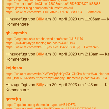
https://twitter.com/JohnOlson178828/status/1652595973791653888
http://jijisweet.ning.com/photo/albums/mvxovfui
https://wakelet.com/wake/1JuLMfMpVYM3KS7st05C4…
Fortfahren
Hinzugefügt von
Billy
am 30. April 2023 um 11:05am — K
Kommentare
qhkwpmbb
https://yngapabushic.amebaownd.com/posts/43151170
https://juwiwunynygh.theblog.me/posts/43151193
https://wakelet.com/wake/FCyes09ecDh4cvE83nTyq…
Fortfahren
Hinzugefügt von
Billy
am 30. April 2023 um 2:13am — Ke
Kommentare
kojdgsnt
https://wakelet.com/wake/KWDVCjq8nlYyXDr1GN9Hu
https://wakelet.c
Jh0u_rVtLN1KNstBs
https://omyhymaghyji.themedia.jp/posts/43151064
Hinzugefügt von
Billy
am 30. April 2023 um 1:43am — Ke
Kommentare
qcrsrjtq
https://nguckulecong.themedia.jp/posts/43149373
https://twitter.com/LuzVick394650/status/1652314420775903233