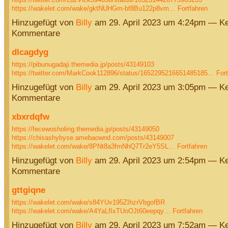
https://wakelet.com/wake/gktNUHGm-bf8Bu122p8vm…
Fortfahren
Hinzugefügt von
Billy
am 29. April 2023 um 4:24pm — Ke
Kommentare
dlcagdyg
https://pibunugadaji.themedia.jp/posts/43149103
https://twitter.com/MarkCook112896/status/1652295216651485185…
For
Hinzugefügt von
Billy
am 29. April 2023 um 3:05pm — Ke
Kommentare
xbxrdqfw
https://fecewosholing.themedia.jp/posts/43149050
https://chisashybyse.amebaownd.com/posts/43149007
https://wakelet.com/wake/8PNt8a3fmNhQ7Tr2eY5SL…
Fortfahren
Hinzugefügt von
Billy
am 29. April 2023 um 2:54pm — Ke
Kommentare
gttgiqne
https://wakelet.com/wake/s84YUv195ZIhzrVbgofBR
https://wakelet.com/wake/A4YaLfIxTUoOJt60eepqy…
Fortfahren
Hinzugefügt von
Billy
am 29. April 2023 um 7:52am — Ke