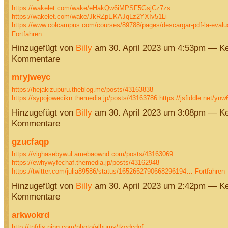
https://wakelet.com/wake/eHakQw6iMPSF5GsjCz7zs
https://wakelet.com/wake/JkRZpEKAJqLz2YXIv51Li
https://www.colcampus.com/courses/89788/pages/descargar-pdf-la-evalu
Fortfahren
Hinzugefügt von
Billy
am 30. April 2023 um 4:53pm — Ke
Kommentare
mryjweyc
https://hejakizupuru.theblog.me/posts/43163838
https://sypojowecikn.themedia.jp/posts/43163786
https://jsfiddle.net/y
Hinzugefügt von
Billy
am 30. April 2023 um 3:08pm — Ke
Kommentare
gzucfaqp
https://vighasebywul.amebaownd.com/posts/43163069
https://ewhywyfechaf.themedia.jp/posts/43162948
https://twitter.com/julia89586/status/1652652790668296194…
Fortfahren
Hinzugefügt von
Billy
am 30. April 2023 um 2:42pm — Ke
Kommentare
arkwokrd
http://tnfdjs.ning.com/photo/albums/tkydcdof