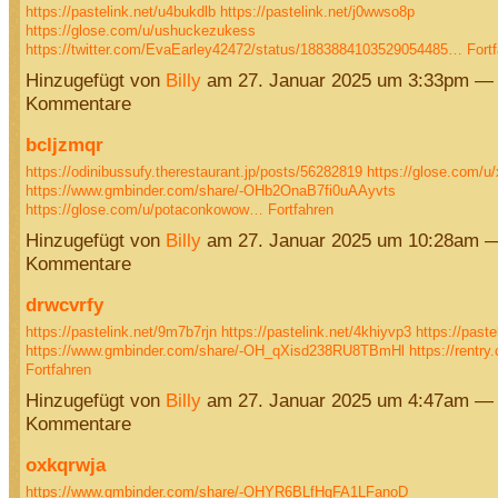
https://pastelink.net/u4bukdlb
https://pastelink.net/j0wwso8p
https://glose.com/u/ushuckezukess
https://twitter.com/EvaEarley42472/status/1883884103529054485…
Fort
Hinzugefügt von
Billy
am 27. Januar 2025 um 3:33pm — 
Kommentare
bcljzmqr
https://odinibussufy.therestaurant.jp/posts/56282819
https://glose.com/u
https://www.gmbinder.com/share/-OHb2OnaB7fi0uAAyvts
https://glose.com/u/potaconkowow…
Fortfahren
Hinzugefügt von
Billy
am 27. Januar 2025 um 10:28am —
Kommentare
drwcvrfy
https://pastelink.net/9m7b7rjn
https://pastelink.net/4khiyvp3
https://past
https://www.gmbinder.com/share/-OH_qXisd238RU8TBmHl
https://rentr
Fortfahren
Hinzugefügt von
Billy
am 27. Januar 2025 um 4:47am — 
Kommentare
oxkqrwja
https://www.gmbinder.com/share/-OHYR6BLfHgFA1LFanoD