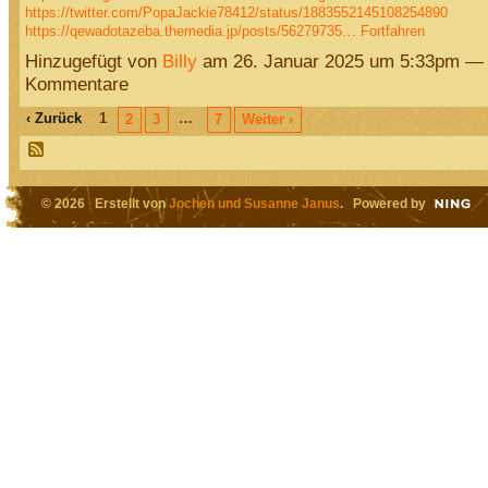
https://twitter.com/PopaJackie78412/status/1883552145108254890
https://qewadotazeba.themedia.jp/posts/56279735…
Fortfahren
Hinzugefügt von
Billy
am 26. Januar 2025 um 5:33pm — 
Kommentare
‹ Zurück
1
…
2
3
7
Weiter ›
© 2026 Erstellt von
Jochen und Susanne Janus
. Powered by