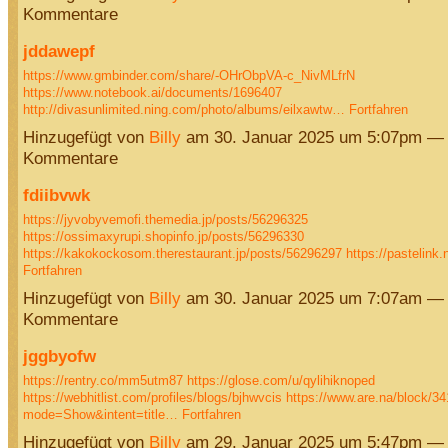
Kommentare
jddawepf
https://www.gmbinder.com/share/-OHrObpVA-c_NivMLfrN
https://www.notebook.ai/documents/1696407
http://divasunlimited.ning.com/photo/albums/eilxawtw…
Fortfahren
Hinzugefügt von
Billy
am 30. Januar 2025 um 5:07pm — 
Kommentare
fdiibvwk
https://jyvobyvemofi.themedia.jp/posts/56296325
https://ossimaxyrupi.shopinfo.jp/posts/56296330
https://kakokockosom.therestaurant.jp/posts/56296297
https://pastelink
Fortfahren
Hinzugefügt von
Billy
am 30. Januar 2025 um 7:07am — 
Kommentare
jggbyofw
https://rentry.co/mm5utm87
https://glose.com/u/qylihiknoped
https://webhitlist.com/profiles/blogs/bjhwvcis
https://www.are.na/block/3
mode=Show&intent=title…
Fortfahren
Hinzugefügt von
Billy
am 29. Januar 2025 um 5:47pm — 