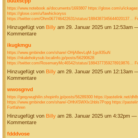
buuxscpp
https://www.notebook.ai/documents/1693807
https://glose.com/u/ickaga
https://glose.com/u/fawhickoryss
https://twitter.com/Ohm067746422631/status/1884387345644020137…
F
Hinzugefügt von
Billy
am 29. Januar 2025 um 12:53am —
Kommentare
ikugkmgu
https://www.gmbinder.com/share/-OHjA8evLqM-1gs935uN
https://nkalehokysub.localinfo.jp/posts/56290628
https://twitter.com/RosemaryMc46542/status/1884377359278919876…
F
Hinzugefügt von
Billy
am 29. Januar 2025 um 12:13am —
Kommentare
wwosgnvd
https://geqywughilin.shopinfo.jp/posts/56289300
https://pastelink.net/dh
https://www.gmbinder.com/share/-OHhX5WXlx1hbls7Popg
https://paste
Fortfahren
Hinzugefügt von
Billy
am 28. Januar 2025 um 4:32pm — 
Kommentare
fdddvose