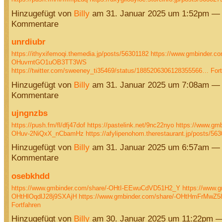
Hinzugefügt von
Billy
am 31. Januar 2025 um 1:52pm — 
Kommentare
unrdiubr
https://ithyxifemoqi.themedia.jp/posts/56301182
https://www.gmbinder.co
OHuvrntGO1uOB3TT3WS
https://twitter.com/sweeney_ti35469/status/1885206306128355566…
For
Hinzugefügt von
Billy
am 31. Januar 2025 um 7:08am — 
Kommentare
ujngnzbs
https://push.fm/fl/dfj47dof
https://pastelink.net/9nc22nyo
https://www.gmb
OHuv-2NiQxX_nCbamHz
https://afylipenohom.therestaurant.jp/posts/5
Hinzugefügt von
Billy
am 31. Januar 2025 um 6:57am — 
Kommentare
osebkhdd
https://www.gmbinder.com/share/-OHtI-EEwuCdVD51H2_Y
https://www.g
OHtHlOqdlJ28j9SXAjH
https://www.gmbinder.com/share/-OHtHmFrMw
Fortfahren
Hinzugefügt von
Billy
am 30. Januar 2025 um 11:22pm —