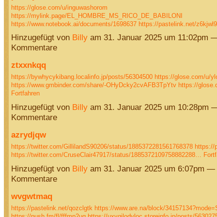
https://glose.com/u/inguwashorom
https://mylink.page/EL_HOMBRE_MS_RICO_DE_BABILONI
https://www.notebook.ai/documents/1698637
https://pastelink.net/z6kjwl
Hinzugefügt von
Billy
am 31. Januar 2025 um 11:02pm —
Kommentare
ztxxnkqq
https://bywhycykibang.localinfo.jp/posts/56304500
https://glose.com/u/yl
https://www.gmbinder.com/share/-OHyDcky2cvAFB3TpYtv
https://glose
Fortfahren
Hinzugefügt von
Billy
am 31. Januar 2025 um 10:28pm —
Kommentare
azrydjqw
https://twitter.com/GillilandS90206/status/1885372281561768378
https://
https://twitter.com/CruseClair47917/status/1885372109758882288…
Fort
Hinzugefügt von
Billy
am 31. Januar 2025 um 6:07pm — 
Kommentare
wvgwtmaq
https://pastelink.net/qozclgtk
https://www.are.na/block/34157134?mode=S
https://push.fm/fl/fffmp2uq
https://uxygilodyloc.storeinfo.jp/posts/56302