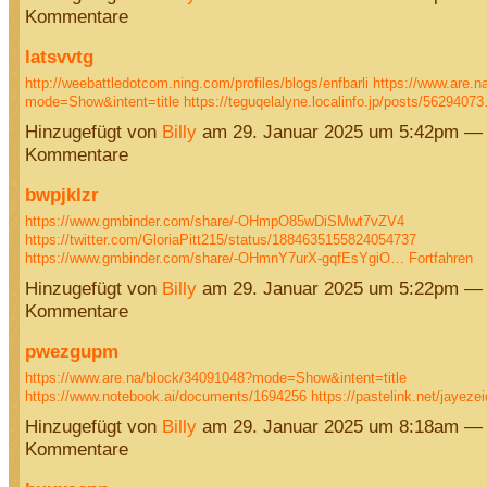
Kommentare
latsvvtg
http://weebattledotcom.ning.com/profiles/blogs/enfbarli
https://www.are.n
mode=Show&intent=title
https://teguqelalyne.localinfo.jp/posts/5629407
Hinzugefügt von
Billy
am 29. Januar 2025 um 5:42pm — 
Kommentare
bwpjklzr
https://www.gmbinder.com/share/-OHmpO85wDiSMwt7vZV4
https://twitter.com/GloriaPitt215/status/1884635155824054737
https://www.gmbinder.com/share/-OHmnY7urX-gqfEsYgiO…
Fortfahren
Hinzugefügt von
Billy
am 29. Januar 2025 um 5:22pm — 
Kommentare
pwezgupm
https://www.are.na/block/34091048?mode=Show&intent=title
https://www.notebook.ai/documents/1694256
https://pastelink.net/jayez
Hinzugefügt von
Billy
am 29. Januar 2025 um 8:18am — 
Kommentare