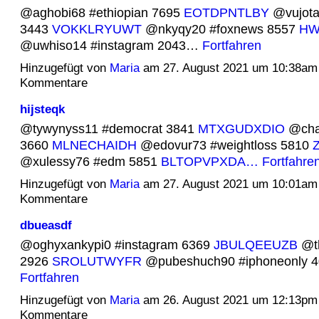
@aghobi68 #ethiopian 7695
EOTDPNTLBY
@vujota
3443
VOKKLRYUWT
@nkyqy20 #foxnews 8557
HW
@uwhiso14 #instagram 2043…
Fortfahren
Hinzugefügt von
Maria
am 27. August 2021 um 10:38am
Kommentare
hijsteqk
@tywynyss11 #democrat 3841
MTXGUDXDIO
@cha
3660
MLNECHAIDH
@edovur73 #weightloss 5810
@xulessy76 #edm 5851
BLTOPVPXDA…
Fortfahre
Hinzugefügt von
Maria
am 27. August 2021 um 10:01am
Kommentare
dbueasdf
@oghyxankypi0 #instagram 6369
JBULQEEUZB
@th
2926
SROLUTWYFR
@pubeshuch90 #iphoneonly 
Fortfahren
Hinzugefügt von
Maria
am 26. August 2021 um 12:13pm
Kommentare