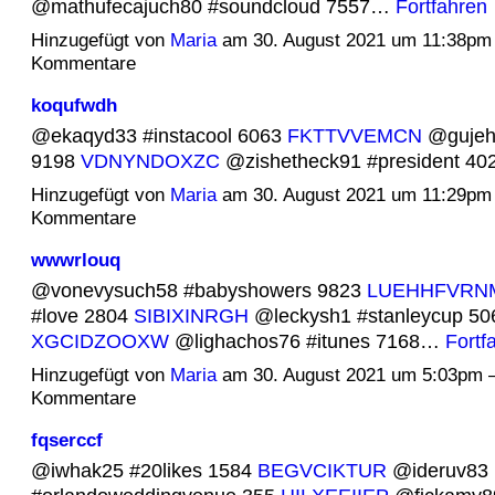
@mathufecajuch80 #soundcloud 7557…
Fortfahren
Hinzugefügt von
Maria
am 30. August 2021 um 11:38pm
Kommentare
koqufwdh
@ekaqyd33 #instacool 6063
FKTTVVEMCN
@gujeh
9198
VDNYNDOXZC
@zishetheck91 #president 4
Hinzugefügt von
Maria
am 30. August 2021 um 11:29pm
Kommentare
wwwrlouq
@vonevysuch58 #babyshowers 9823
LUEHHFVRN
#love 2804
SIBIXINRGH
@leckysh1 #stanleycup 50
XGCIDZOOXW
@lighachos76 #itunes 7168…
Fortf
Hinzugefügt von
Maria
am 30. August 2021 um 5:03pm 
Kommentare
fqserccf
@iwhak25 #20likes 1584
BEGVCIKTUR
@ideruv83