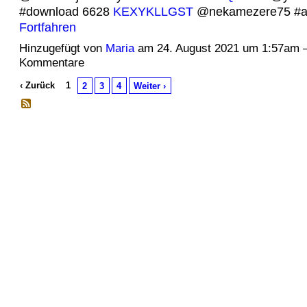
#download 6628
KEXYKLLGST
@nekamezere75 #at
Fortfahren
Hinzugefügt von
Maria
am 24. August 2021 um 1:57am 
Kommentare
‹ Zurück
1
2
3
4
Weiter ›
© 2026 Erstellt von
Jochen und Susanne Janus
. Powered by