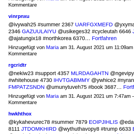
Kommentare
vinrpnxu
@ivywah25 #summer 2367
UARFGXMEFD
@yxymab
2346
GAZUULAIYU
@usikeges32 #cycleutah 6646
@ajatungix18 #northkorea 6370…
Fortfahren
Hinzugefügt von
Maria
am 31. August 2021 um 11:09am
Kommentare
rgcridtr
@nekiw23 #support 4357
MLRDAGAHTN
@ngevipy
#whitehouse 4730
IHVTGABMMY
@ywhice2 #nyran
FMPATZSNDN
@umunytuveh75 #book 3687…
Fort
Hinzugefügt von
Maria
am 31. August 2021 um 7:47am 
Kommentare
hwkhthox
@kykahevurec78 #summer 7879
EOIPJIHLIS
@edan
8111
JTDOMKHIRD
@wythuthavopy8 #trump 6633