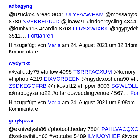
adbagyng
@uzucko4 #read 8041
ULYFAAWPKM
@mossaby25 #
8780
NVYKBEPUJD
@jinaw21 #indoorcycling 4344
@kuniwh13 #cardio 8708
LLRSXWIXBK
@ngypydehi
3511…
Fortfahren
Hinzugefügt von
Maria
am 24. August 2021 um 12:14pm
Kommentare
wydyrtkt
@valiqafy75 #follow 4095
TSRRFAGXUM
@kenoryh
#hiphop 4219
EIXVCRDEEN
@ngydexoshuna90 #fits
ZSDKEGCFRB
@nkovuf12 #flipper 8003
SGWLOLL
@nabugyzaho22 #orlandoweddingvenue 4567…
For
Hinzugefügt von
Maria
am 24. August 2021 um 9:08am 
Kommentare
gmykjuwv
@eknivelysh86 #photooftheday 7804
PAHLVACQX
@zekevihijun63 #youtube 5489
ILYIUQYHEF
@yson