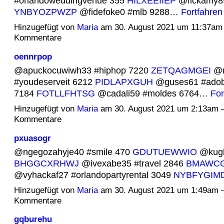
#orlandoweddingvenue 355
HILXEEIIEP
@fickamy89
YNBYOZPWZP
@fidefoke0 #mlb 9288…
Fortfahren
Hinzugefügt von
Maria
am 30. August 2021 um 11:37am
Kommentare
oennrpop
@apuckocuwiwh33 #hiphop 7220
ZETQAGMGEI
@m
#youdeserveit 6212
PIDLAPXGUH
@guses61 #adobei
7184
FOTLLFHTSG
@cadali59 #moldes 6764…
For
Hinzugefügt von
Maria
am 30. August 2021 um 2:13am 
Kommentare
pxuasogr
@ngegozahyje40 #smile 470
GDUTUEWWIO
@kugh
BHGGCXRHWJ
@ivexabe35 #travel 2846
BMAWC
@vyhackaf27 #orlandopartyrental 3049
NYBFYGIM
Hinzugefügt von
Maria
am 30. August 2021 um 1:49am 
Kommentare
gqburehu