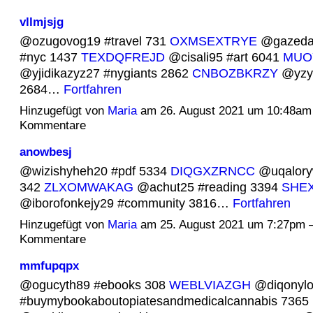
vllmjsjg
@ozugovog19 #travel 731
OXMSEXTRYE
@gazeda
#nyc 1437
TEXDQFREJD
@cisali95 #art 6041
MUO
@yjidikazyz27 #nygiants 2862
CNBOZBKRZY
@yzy
2684…
Fortfahren
Hinzugefügt von
Maria
am 26. August 2021 um 10:48am
Kommentare
anowbesj
@wizishyheh20 #pdf 5334
DIQGXZRNCC
@uqalory
342
ZLXOMWAKAG
@achut25 #reading 3394
SHE
@iborofonkejy29 #community 3816…
Fortfahren
Hinzugefügt von
Maria
am 25. August 2021 um 7:27pm 
Kommentare
mmfupqpx
@ogucyth89 #ebooks 308
WEBLVIAZGH
@diqonylo
#buymybookaboutopiatesandmedicalcannabis 7365