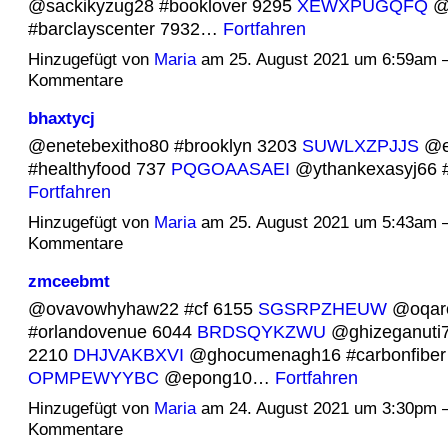
@sackikyzug28 #booklover 9295
XEWXPUGQFQ
@i
#barclayscenter 7932…
Fortfahren
Hinzugefügt von
Maria
am 25. August 2021 um 6:59am 
Kommentare
bhaxtycj
@enetebexitho80 #brooklyn 3203
SUWLXZPJJS
@e
#healthyfood 737
PQGOAASAEI
@ythankexasyj66 
Fortfahren
Hinzugefügt von
Maria
am 25. August 2021 um 5:43am 
Kommentare
zmceebmt
@ovavowhyhaw22 #cf 6155
SGSRPZHEUW
@oqar
#orlandovenue 6044
BRDSQYKZWU
@ghizeganuti7
2210
DHJVAKBXVI
@ghocumenagh16 #carbonfiber
OPMPEWYYBC
@epong10…
Fortfahren
Hinzugefügt von
Maria
am 24. August 2021 um 3:30pm 
Kommentare