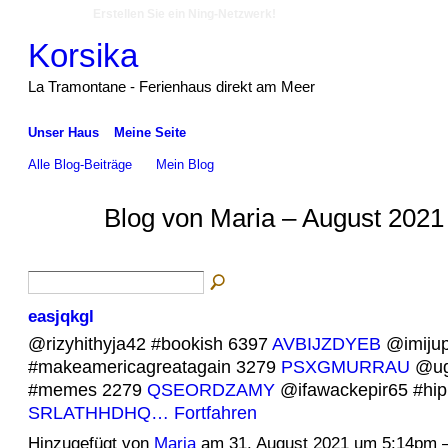
Erstellen Sie ein Ning-Netzwerk!
Korsika
La Tramontane - Ferienhaus direkt am Meer
Unser Haus
Meine Seite
Alle Blog-Beiträge
Mein Blog
Blog von Maria – August 2021
easjqkgl
@rizyhithyja42 #bookish 6397
AVBIJZDYEB
@imiju
#makeamericagreatagain 3279
PSXGMURRAU
@ug
#memes 2279
QSEORDZAMY
@ifawackepir65 #hi
SRLATHHDHQ…
Fortfahren
Hinzugefügt von
Maria
am 31. August 2021 um 5:14pm 