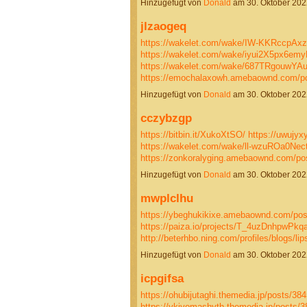
Hinzugefügt von
Donald
am 30. Oktober 20
jlzaogeq
https://wakelet.com/wake/IW-KKRccpAxz
https://wakelet.com/wake/iyui2X5px6em
https://wakelet.com/wake/687TRgouwYA
https://emochalaxowh.amebaownd.com/p
Hinzugefügt von
Donald
am 30. Oktober 20
cczybzgp
https://bitbin.it/XukoXtSO/
https://uwujyx
https://wakelet.com/wake/ll-wzuROa0Ne
https://zonkoralyging.amebaownd.com/p
Hinzugefügt von
Donald
am 30. Oktober 20
mwplclhu
https://ybeghukikixe.amebaownd.com/po
https://paiza.io/projects/T_4uzDnhpwP
http://beterhbo.ning.com/profiles/blogs/li
Hinzugefügt von
Donald
am 30. Oktober 20
icpgifsa
https://ohubijutaghi.themedia.jp/posts/38
https://ykivomashyth.themedia.jp/posts/