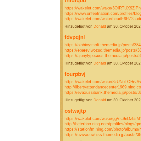
thfdfqbu
https://wakelet.com/wake/3OIRTUX9ZjP
https://www.onfeetnation.com/profiles/bl
https://wakelet.com/wake/hcudF6RZ2a
Hinzugefügt von
Donald
am 30. Oktober 20
fdvpqjnl
https://olobixyssofi.themedia.jp/posts/38
https://ebareviwozud.themedia.jp/posts/
https://ajonylypecuss.themedia.jp/posts
Hinzugefügt von
Donald
am 30. Oktober 20
fourpbvj
https://wakelet.com/wake/8zUNoTOHrv
http://libertyattendancecenter1969.ning.
https://evaxussibank.themedia.jp/posts
Hinzugefügt von
Donald
am 30. Oktober 20
ostwajtp
https://wakelet.com/wake/ggVic9nDz8
http://beterhbo.ning.com/profiles/blogs/q
https://stationfm.ning.com/photo/albums/ri
https://uvivacuwhiss.themedia.jp/posts/