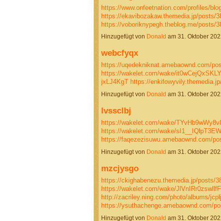
https://www.onfeetnation.com/profiles/b
https://ekavibozakaw.themedia.jp/posts/
https://voboriknypegh.theblog.me/posts
Hinzugefügt von
Donald
am 31. Oktober 20
webcfyqx
https://uqedekniknat.amebaownd.com/po
https://wakelet.com/wake/it0wCejQxSKL
jxLJ4KgT
https://enkifowyvily.themedia.
Hinzugefügt von
Donald
am 31. Oktober 20
lvssclbj
https://wakelet.com/wake/TYvHb9wWy8
https://wakelet.com/wake/sI1__IQlpT
https://faqezezisuwu.amebaownd.com/p
Hinzugefügt von
Donald
am 31. Oktober 20
mzcjysgo
https://ckighabenezu.themedia.jp/posts/
https://wakelet.com/wake/JlVnIRr0zswllf
http://zacriley.ning.com/photo/albums/jcpl
https://ysuthachenge.amebaownd.com/p
Hinzugefügt von
Donald
am 31. Oktober 20