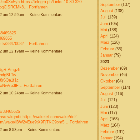
_Uco0Xx5yh
https://telegra.ph/Links-10-30-320
September
(107)
uVoqCjSRCMk8…
Fortfahren
August
(138)
22 um 12:59am — Keine Kommentare
Juli
(139)
Juni
(105)
Mai
(138)
/38469825
April
(124)
8469855
März
(120)
osts/38470032…
Fortfahren
Februar
(55)
22 um 12:19am — Keine Kommentare
Januar
(79)
2023
Dezember
(69)
69gR-Pmgz8
November
(46)
lndgBLTw
P8r6Qa1f1c
Oktober
(64)
zixNwVp3lF…
Fortfahren
September
(114)
22 um 10:24pm — Keine Kommentare
August
(116)
Juli
(121)
Juni
(120)
ts/38465625
Mai
(117)
ums/ewkqmtii
https://wakelet.com/wake/do2-
April
(168)
.com/wake/iBW2vEue9tX9FjTKC9om5…
Fortfahren
März
(164)
22 um 8:53pm — Keine Kommentare
Februar
(191)
Januar
(194)