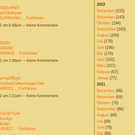
2022
h00jQx4HZK
Dezember
(215)
ogs/cnbdeyaw
November
(143)
udiQJPAkVWv…
Fortfahren
Oktober
(194)
22 um 6:48pm — Keine Kommentare
September
(183)
August
(169)
Juli
(178)
458393
Juni
(196)
38458392
/38458416…
Fortfahren
Mai
(176)
April
(192)
22 um 2:08pm — Keine Kommentare
März
(107)
Februar
(57)
Januar
(77)
SweYq1RBgrk
com/photo/albums/jqpzxhiw
2021
/38458151…
Fortfahren
Dezember
(66)
22 um 1:21pm — Keine Kommentare
November
(69)
Oktober
(76)
September
(86)
sMYoEQY7unF
August
(68)
mbsxkju
Juli
(69)
lxidyr
Juni
(78)
38456817…
Fortfahren
Mai
(86)