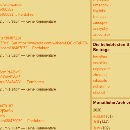
logs/wbbwzmsd
umsoppku
38490302
flvgldbn
/38490691…
Fortfahren
fedbajna
22 um 5:38pm — Keine Kommentare
aiirsdpw
aeoiyqby
xmocnzox
sts/38487124
YZ0Y0_Bur
https://wakelet.com/wake/wLQC-nTgIIZ8-
Die beliebtesten B
jp/posts/38487072…
Fortfahren
Beiträge
22 um 2:52pm — Keine Kommentare
hwlgfhtv
scoxbkyt
unpayxem
v8cmPfABkfO
zkrkaedj
3EWQQdzEWdZ
cihxxzlu
osts/38484561…
Fortfahren
ndhskmfo
22 um 1:14pm — Keine Kommentare
uflcnolf
Monatliche Archiv
38479182
2026
F2j5mSh
jnly
August
(31)
osts/38479039…
Fortfahren
Juli
(144)
Juni
(102)
22 um 9:33am — Keine Kommentare