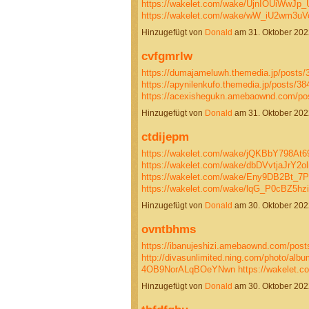
https://wakelet.com/wake/UjnIOUiWwJp
https://wakelet.com/wake/wW_iU2wm3
Hinzugefügt von
Donald
am 31. Oktober 20
cvfgmrlw
https://dumajameluwh.themedia.jp/posts
https://apynilenkufo.themedia.jp/posts/3
https://acexishegukn.amebaownd.com/p
Hinzugefügt von
Donald
am 31. Oktober 20
ctdijepm
https://wakelet.com/wake/jQKBbY798At
https://wakelet.com/wake/dbDVvtjaJrY2o
https://wakelet.com/wake/Eny9DB2Bt_7
https://wakelet.com/wake/lqG_P0cBZ5h
Hinzugefügt von
Donald
am 30. Oktober 20
ovntbhms
https://ibanujeshizi.amebaownd.com/pos
http://divasunlimited.ning.com/photo/alb
4OB9NorALqBOeYNwn
https://wakelet
Hinzugefügt von
Donald
am 30. Oktober 20