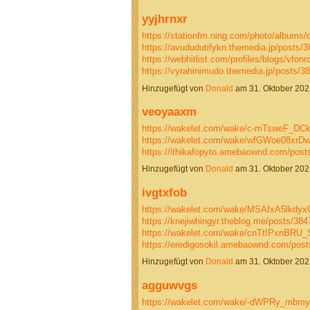
yyjhrnxr
https://stationfm.ning.com/photo/albums/
https://avududutifykn.themedia.jp/posts/
https://webhitlist.com/profiles/blogs/vfonr
https://vyrahinimudo.themedia.jp/posts/
Hinzugefügt von
Donald
am 31. Oktober 20
veoyaaxm
https://wakelet.com/wake/c-mTsweF_D
https://wakelet.com/wake/wfGWoe08xr
https://ithikafopyto.amebaownd.com/pos
Hinzugefügt von
Donald
am 31. Oktober 20
ivgtxfob
https://wakelet.com/wake/MSAfxA5lkdy
https://knejiwhingyr.theblog.me/posts/38
https://wakelet.com/wake/cnTtIPxnBR
https://eredigosokil.amebaownd.com/po
Hinzugefügt von
Donald
am 31. Oktober 20
agguwvgs
https://wakelet.com/wake/-dWPRy_mb