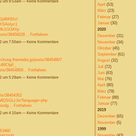
22 um 9:53am — Keine Kommentare
April
(53)
März
(23)
Februar
(27)
1p8tK81cl
Januar
(30)
yKSAoIyc1
ufkJr1OAYp
2020
osts/38456028…
Fortfahren
Dezember
(31)
November
(34)
22 um 7:50am — Keine Kommentare
Oktober
(45)
September
(61)
yckung.themedia.jp/posts/38454907
August
(32)
ct4RCfpF_
Juli
(72)
osts/38454859…
Fortfahren
Juni
(63)
22 um 5:29am — Keine Kommentare
Mai
(76)
April
(80)
März
(79)
sts/38454352
Februar
(88)
kqa8QSGLzJw?language=php
Januar
(77)
pskrdg…
Fortfahren
2019
22 um 4:10am — Keine Kommentare
Dezember
(65)
November
(5)
1999
453460
November
(43)
38453430