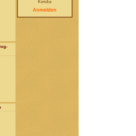
Korsika
Anmelden
log-
e