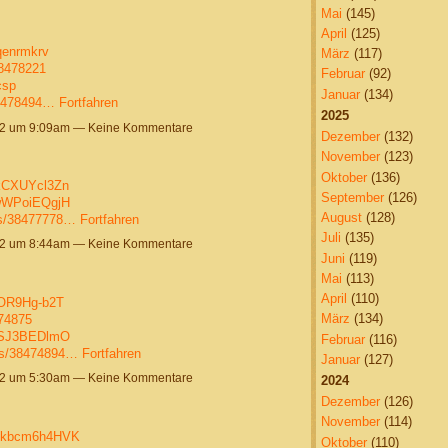
Mai
(145)
April
(125)
qenrmkrv
März
(117)
38478221
Februar
(92)
csp
Januar
(134)
38478494…
Fortfahren
2025
22 um 9:09am — Keine Kommentare
Dezember
(132)
November
(123)
Oktober
(136)
CkCXUYcl3Zn
September
(126)
DwWPoiEQgjH
August
(128)
ts/38477778…
Fortfahren
Juli
(135)
22 um 8:44am — Keine Kommentare
Juni
(119)
Mai
(113)
April
(110)
xOR9Hg-b2T
März
(134)
474875
U_SJ3BEDlmO
Februar
(116)
sts/38474894…
Fortfahren
Januar
(127)
22 um 5:30am — Keine Kommentare
2024
Dezember
(126)
November
(114)
mykbcm6h4HVK
Oktober
(110)